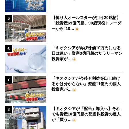
【億り人オールスターが狙う20銘柄】
5
「総資産69億円超」90歳現役トレーダ
ーから“10…
「キオクシアが再び株価10万円になる
6
日は遠い」資産3億円超のサラリーマン
投資家が…
「キオクシアが今後も利益を出し続け
7
るかは分からない」資産11億円の個人
投資家が…
【キオクシアが「配当」導入へ】それ
8
でも資産10億円超の配当株投資の達人
が「買う…