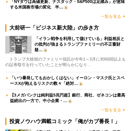
「NYダウは高値更新、ナスダック・S&P500は足踏み」が意味
する米国株市場の変化 半…
一覧を見る
大前研一「ビジネス新大陸」の歩き方
「イラン戦争を利用して儲けている」利益相反と
の批判が強まるトランプファミリーの不正蓄財
疑…
トランプ大統領のファミリー信託が今年1～3月に3000回以上も
の証券取引を行っていたことが明らかになり…
「いつ暴発してもおかしくはない」イーロン・マスク氏とスペ
ースXが抱えるリスクの数々「絶対…
【3メガバンクは純利益5兆円超】銀行、商社、ゼネコンは最高
益続出の一方で、中小企業・…
一覧を見る
投資ノウハウ満載コミック「俺がカブ番長！」