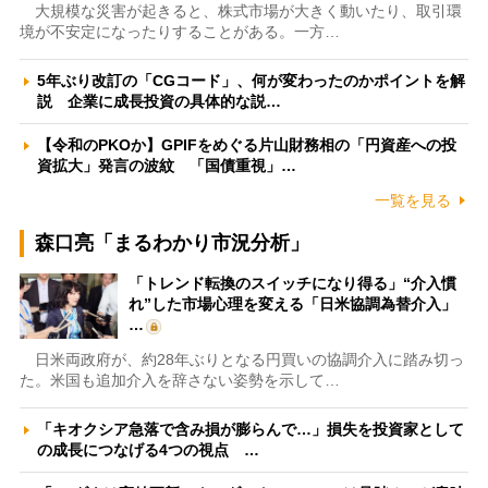
大規模な災害が起きると、株式市場が大きく動いたり、取引環
境が不安定になったりすることがある。一方…
5年ぶり改訂の「CGコード」、何が変わったのかポイントを解
説 企業に成長投資の具体的な説…
【令和のPKOか】GPIFをめぐる片山財務相の「円資産への投
資拡大」発言の波紋 「国債重視」…
一覧を見る
森口亮「まるわかり市況分析」
「トレンド転換のスイッチになり得る」“介入慣
れ”した市場心理を変える「日米協調為替介入」
…
日米両政府が、約28年ぶりとなる円買いの協調介入に踏み切っ
た。米国も追加介入を辞さない姿勢を示して…
「キオクシア急落で含み損が膨らんで…」損失を投資家として
の成長につなげる4つの視点 …