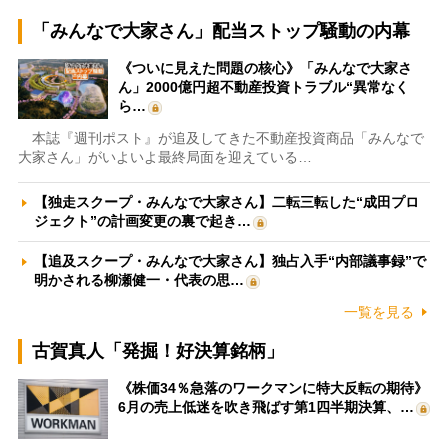
「みんなで大家さん」配当ストップ騒動の内幕
《ついに見えた問題の核心》「みんなで大家さ
ん」2000億円超不動産投資トラブル“異常なく
ら…
本誌『週刊ポスト』が追及してきた不動産投資商品「みんなで
大家さん」がいよいよ最終局面を迎えている…
【独走スクープ・みんなで大家さん】二転三転した“成田プロ
ジェクト”の計画変更の裏で起き…
【追及スクープ・みんなで大家さん】独占入手“内部議事録”で
明かされる柳瀬健一・代表の思…
一覧を見る
古賀真人「発掘！好決算銘柄」
《株価34％急落のワークマンに特大反転の期待》
6月の売上低迷を吹き飛ばす第1四半期決算、…