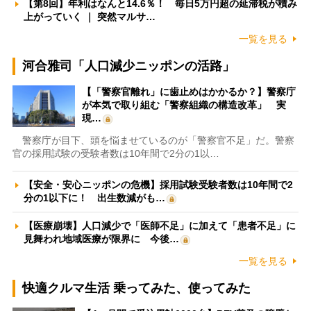
【第8回】年利はなんと14.6％！ 毎日5万円超の延滞税が積み
上がっていく ｜ 突然マルサ…
一覧を見る
河合雅司「人口減少ニッポンの活路」
【「警察官離れ」に歯止めはかかるか？】警察庁
が本気で取り組む「警察組織の構造改革」 実
現…
警察庁が目下、頭を悩ませているのが「警察官不足」だ。警察
官の採用試験の受験者数は10年間で2分の1以…
【安全・安心ニッポンの危機】採用試験受験者数は10年間で2
分の1以下に！ 出生数減がも…
【医療崩壊】人口減少で「医師不足」に加えて「患者不足」に
見舞われ地域医療が限界に 今後…
一覧を見る
快適クルマ生活 乗ってみた、使ってみた