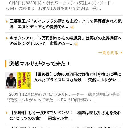
6月3日に8330円をつけたワークマン（東証スタンダード・
7564）の株価は、わずか1カ月あまりで約34％下落…
三菱重工が「AIインフラの新たな主役」として再評価される気
運 エヌビディアとの提携でAI…
キオクシアHD「7万円割れからの急反発」は再びの上昇局面へ
の反転シグナルか？ 市場のムー…
一覧を見る
突然マルサがやって来た！
【最終回】1億6000万円の負債と引き換えに手に
入れたプライスレスな経験 ｜ 突然マルサがや…
2009年12月に発行された元FXトレーダー・磯貝清明氏の著書
『突然マルサがやって来た！～FXで10億円稼い…
【第9回】もう一度FXでリベンジ！ 種銭は差し押さえを免れ
た”ヒミツのお金” ｜ 突然マルサ…