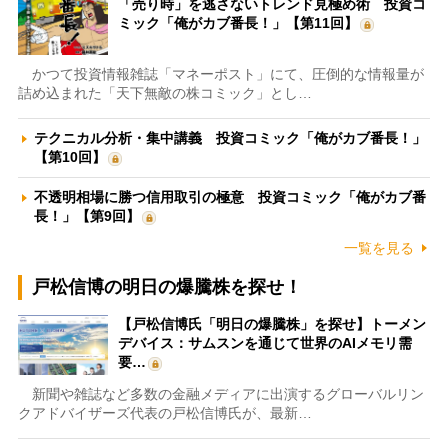
「売り時」を逃さないトレンド見極め術 投資コ
ミック「俺がカブ番長！」【第11回】
かつて投資情報雑誌「マネーポスト」にて、圧倒的な情報量が
詰め込まれた「天下無敵の株コミック」とし…
テクニカル分析・集中講義 投資コミック「俺がカブ番長！」
【第10回】
不透明相場に勝つ信用取引の極意 投資コミック「俺がカブ番
長！」【第9回】
一覧を見る
戸松信博の明日の爆騰株を探せ！
【戸松信博氏「明日の爆騰株」を探せ】トーメン
デバイス：サムスンを通じて世界のAIメモリ需
要…
新聞や雑誌など多数の金融メディアに出演するグローバルリン
クアドバイザーズ代表の戸松信博氏が、最新…