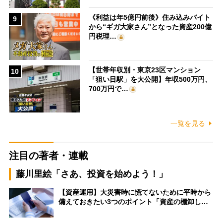
《利益は年5億円前後》住み込みバイト
9
から“ギガ大家さん”となった資産200億
円税理…
【世帯年収別・東京23区マンション
10
「狙い目駅」を大公開】年収500万円、
700万円で…
一覧を見る
注目の著者・連載
藤川里絵「さあ、投資を始めよう！」
【資産運用】大災害時に慌てないために平時から
備えておきたい3つのポイント「資産の棚卸し…