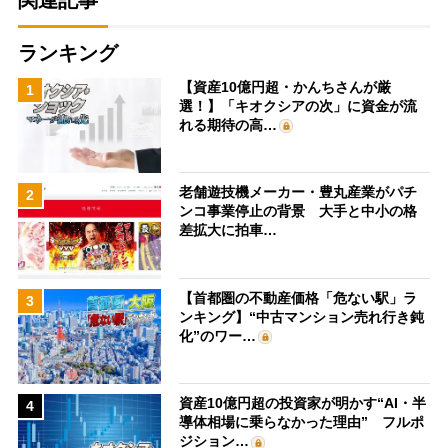
ランキング
【資産10億円超・かんちさんが厳
1
選！】「キオクシアの次」に資金が流
れる期待の高…
老舗遊技機メーカー・豊丸産業がパチ
2
ンコ事業停止の背景 大手と中小の格
差拡大に拍車…
【首都圏の不動産価格「危ない駅」ラ
3
ンキング】“中古マンション売れ行き鈍
化”のワー…
資産10億円超の投資家が明かす“AI・半
4
導体相場に乗らなかった理由” フルポ
ジション…