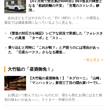
【4ヶ月間で受注累計6000台】BEV普及の障壁と
なる「航続距離の不安」「充電のストレス」解
消…
あれほどもてはやされていた「EV（BEV）シフト」の潮流も、
最近では減速基調になっているように見える。…
《雪道の対応力を検証》シビアな状況で実感した「フォレスタ
ー」の真価 「ターボ」と「スト…
乗り込むと同時に「これが軽？」と戸惑うのには理由があっ
た 「日産ルークス」さらなる躍進…
一覧を見る
大竹聡の「昼酒御免！」
【大竹聡の昼酒御免！】「ネグローニ」「山崎」
「マンハッタン」新宿三丁目の隠れ家バーで1…
お酒はいつ飲んでもいいものだが、昼から飲むお酒にはまた格
別の味わいがある――。ライター・作家の大竹…