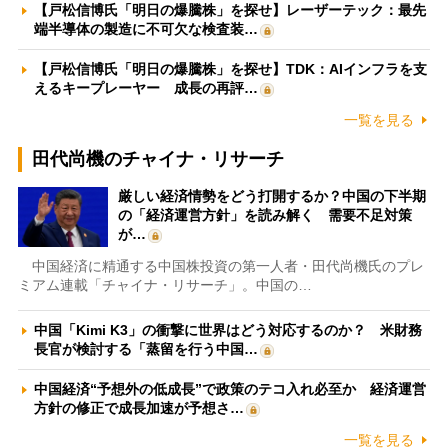
【戸松信博氏「明日の爆騰株」を探せ】レーザーテック：最先
端半導体の製造に不可欠な検査装…
【戸松信博氏「明日の爆騰株」を探せ】TDK：AIインフラを支
えるキープレーヤー 成長の再評…
一覧を見る
田代尚機のチャイナ・リサーチ
厳しい経済情勢をどう打開するか？中国の下半期
の「経済運営方針」を読み解く 需要不足対策
が…
中国経済に精通する中国株投資の第一人者・田代尚機氏のプレ
ミアム連載「チャイナ・リサーチ」。中国の…
中国「Kimi K3」の衝撃に世界はどう対応するのか？ 米財務
長官が検討する「蒸留を行う中国…
中国経済“予想外の低成長”で政策のテコ入れ必至か 経済運営
方針の修正で成長加速が予想さ…
一覧を見る