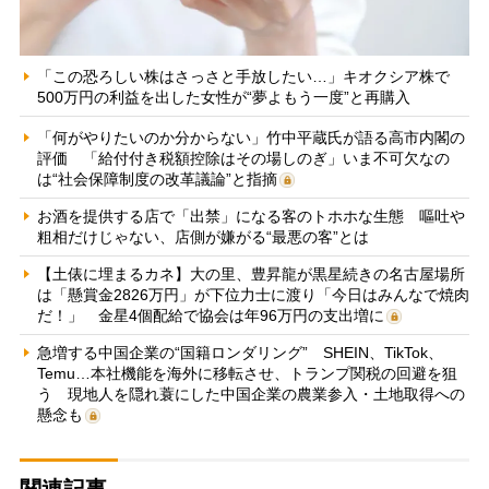
「この恐ろしい株はさっさと手放したい…」キオクシア株で
500万円の利益を出した女性が“夢よもう一度”と再購入
「何がやりたいのか分からない」竹中平蔵氏が語る高市内閣の
評価 「給付付き税額控除はその場しのぎ」いま不可欠なの
は“社会保障制度の改革議論”と指摘
お酒を提供する店で「出禁」になる客のトホホな生態 嘔吐や
粗相だけじゃない、店側が嫌がる“最悪の客”とは
【土俵に埋まるカネ】大の里、豊昇龍が黒星続きの名古屋場所
は「懸賞金2826万円」が下位力士に渡り「今日はみんなで焼肉
だ！」 金星4個配給で協会は年96万円の支出増に
急増する中国企業の“国籍ロンダリング” SHEIN、TikTok、
Temu…本社機能を海外に移転させ、トランプ関税の回避を狙
う 現地人を隠れ蓑にした中国企業の農業参入・土地取得への
懸念も
関連記事