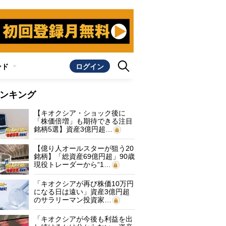
ンド
ログイン
ンキング
【キオクシア・ショック後に
「株価倍増」も期待できる注目
銘柄5選】資産3億円超…
【億り人オールスターが狙う20
銘柄】「総資産69億円超」90歳
現役トレーダーから“1…
「キオクシアが再び株価10万円
になる日は遠い」資産3億円超
のサラリーマン投資家…
「キオクシアが今後も利益を出