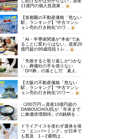
し続けるかは分からない」資産
11億円の個人投資家…
【首都圏の不動産価格「危ない
駅」ランキング】“中古マンシ
ョン売れ行き鈍化”のワ…
「AI・半導体関連が“本命”であ
ることに変わりはない」資産20
億円超の90歳現役トレ…
「失敗すると取り返しがつかな
い」葬儀社の手を借りない
「DIY葬」の落とし穴 素人
に…
【大阪の不動産価格「危ない
駅」ランキング】“中古マンシ
ョン売れ行き鈍化”のワー…
《200万円→資産10億円超の
DAIBOUCHOU氏が「年末まで
に株価倍増期待」の5銘柄を…
ドライアイスを使わず遺体を保
つ「エンバーミング」が日本で
も普及 1～2週間は…