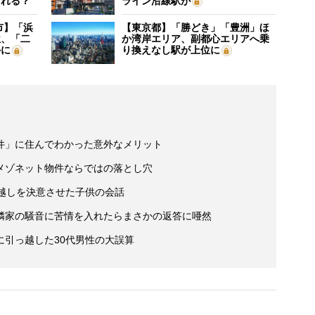
される？
ライン沿線駅が
市】「浜
【東京都】「勝どき」「豊洲」ほ
位、「二
か湾岸エリア、副都心エリアへ乗
外に
り換えなし駅が上位に
件」に住んでわかった意外なメリット
メゾネット物件ならではの落とし穴
っ越しを決意させた子供の会話
隣家の騒音に苦情を入れたらまさかの返答に唖然
に引っ越した30代男性の大誤算