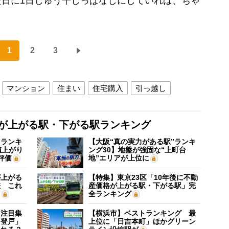
日に1日じゅう干しっぱなしにしていれば、ちゃ
1
2
3
マンション
住まい
住宅購入
引っ越し
格が上がる駅・下がる駅ランキング
”ランキ
【大阪“真の実力がある駅”ランキ
値上がり
ング30】地盤が強固な“上町台
評価
地”エリアが上位に
が上がる
【特集】東京23区「10年後に不動
差 これ
産価格が上がる駅・下がる駅」完
？
全ランキング
に注目集
【横浜市】ベストランキング 最
「登戸」
上位に「日吉本町」ほかグリーン