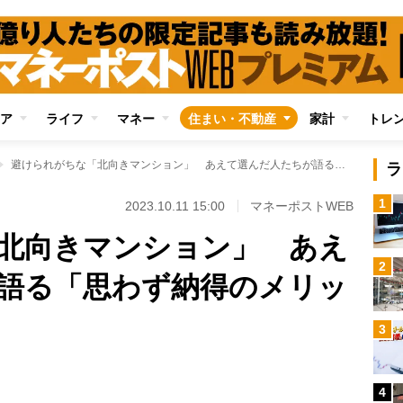
ア
ライフ
マネー
住まい・不動産
家計
トレ
避けられがちな「北向きマンション」 あえて選んだ人たちが語る「思わず納得のメリット」
ラ
1
2023.10.11 15:00
マネーポストWEB
北向きマンション」 あえ
2
語る「思わず納得のメリッ
3
Loaded
:
96.70%
/
4