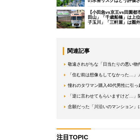
の水害リスクはどう評価
【小田急vs京王vs田園都
田山」「千歳船橋」は上
子玉川」「三軒屋」は圏
関連記事
敬遠されがちな「日当たりの悪い物
「住む前は想像もしてなかった…」
憧れのタワマン購入40代男性に引
「逆に言わせてもらいますけど…」
念願だった「川沿いのマンション」
注目TOPIC