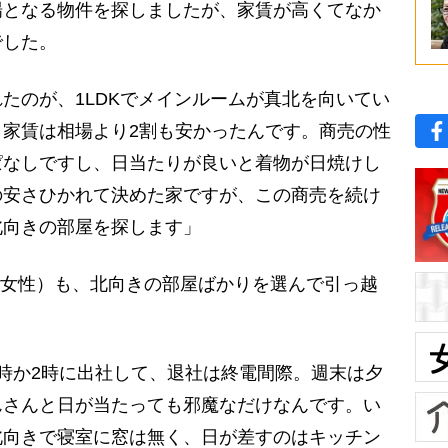
場となる物件を探しましたが、家賃が高くてなか
でした。
のが、1LDKでメインルームが真北を向いてい
家賃は相場より2割も安かったんです。商売の性
ぱなしですし、日当たりが良いと着物が日焼けし
の安さひかれて決めた家ですが、この商売を続け
北向きの部屋を探します」
／女性）も、北向きの部屋ばかりを選んで引っ越
時か2時に出社して、退社は終電間際。週末は夕
んさんと日が当たっても邪魔なだけなんです。い
北向きで寝室に窓は無く、日が差すのはキッチン