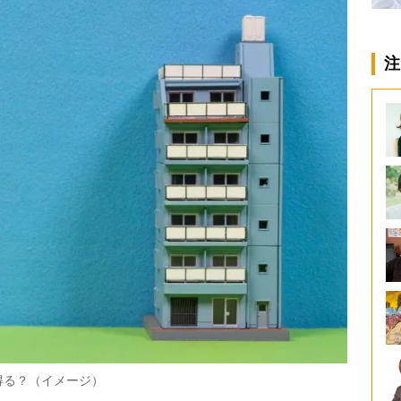
注
得る？（イメージ）