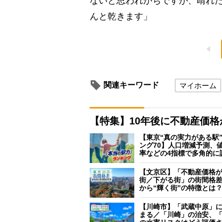
ないと思われがちですが、晴れた
んと乾きます」
関連キーワード
マイホーム
【特集】10年後に不動産価
【東京“真の実力がある駅
ング70】人口増減予測、
率などの4指標で多角的に
【文京区】「不動産価格
街／下がる街」の街間格
から“輝く街”の特徴とは
【川崎市】「武蔵中原」
まる／「川崎」の治安、