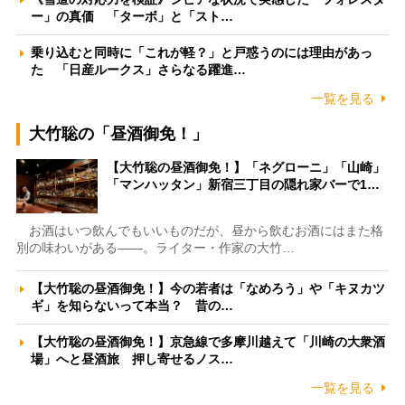
ー」の真価 「ターボ」と「スト…
乗り込むと同時に「これが軽？」と戸惑うのには理由があっ
た 「日産ルークス」さらなる躍進…
一覧を見る
大竹聡の「昼酒御免！」
【大竹聡の昼酒御免！】「ネグローニ」「山崎」
「マンハッタン」新宿三丁目の隠れ家バーで1…
お酒はいつ飲んでもいいものだが、昼から飲むお酒にはまた格
別の味わいがある――。ライター・作家の大竹…
【大竹聡の昼酒御免！】今の若者は「なめろう」や「キヌカツ
ギ」を知らないって本当？ 昔の…
【大竹聡の昼酒御免！】京急線で多摩川越えて「川崎の大衆酒
場」へと昼酒旅 押し寄せるノス…
一覧を見る