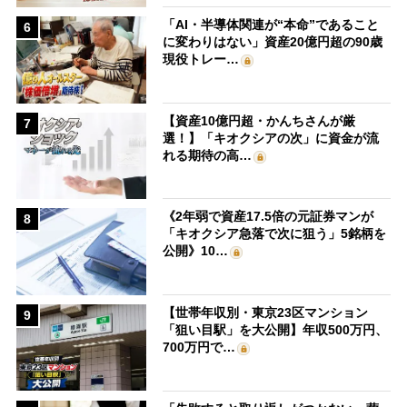
「AI・半導体関連が“本命”であること
6
に変わりはない」資産20億円超の90歳
現役トレー…
【資産10億円超・かんちさんが厳
7
選！】「キオクシアの次」に資金が流
れる期待の高…
《2年弱で資産17.5倍の元証券マンが
8
「キオクシア急落で次に狙う」5銘柄を
公開》10…
【世帯年収別・東京23区マンション
9
「狙い目駅」を大公開】年収500万円、
700万円で…