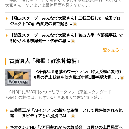
大家さん」がいよいよ最終局面を迎えている…
【独走スクープ・みんなで大家さん】二転三転した“成田プロ
ジェクト”の計画変更の裏で起き…
【追及スクープ・みんなで大家さん】独占入手“内部議事録”で
明かされる柳瀬健一・代表の思…
一覧を見る
古賀真人「発掘！好決算銘柄」
《株価34％急落のワークマンに特大反転の期待》
6月の売上低迷を吹き飛ばす第1四半期決算、…
6月3日に8330円をつけたワークマン（東証スタンダード・
7564）の株価は、わずか1カ月あまりで約34％下落…
三菱重工が「AIインフラの新たな主役」として再評価される気
運 エヌビディアとの提携でAI…
キオクシアHD「7万円割れからの急反発」は再びの上昇局面へ