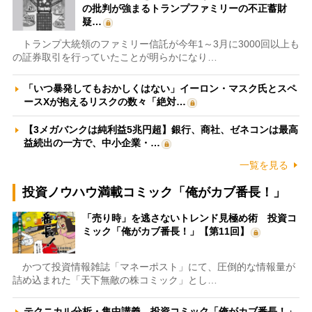
の批判が強まるトランプファミリーの不正蓄財
疑…
トランプ大統領のファミリー信託が今年1～3月に3000回以上も
の証券取引を行っていたことが明らかになり…
「いつ暴発してもおかしくはない」イーロン・マスク氏とスペ
ースXが抱えるリスクの数々「絶対…
【3メガバンクは純利益5兆円超】銀行、商社、ゼネコンは最高
益続出の一方で、中小企業・…
一覧を見る
投資ノウハウ満載コミック「俺がカブ番長！」
「売り時」を逃さないトレンド見極め術 投資コ
ミック「俺がカブ番長！」【第11回】
かつて投資情報雑誌「マネーポスト」にて、圧倒的な情報量が
詰め込まれた「天下無敵の株コミック」とし…
テクニカル分析・集中講義 投資コミック「俺がカブ番長！」