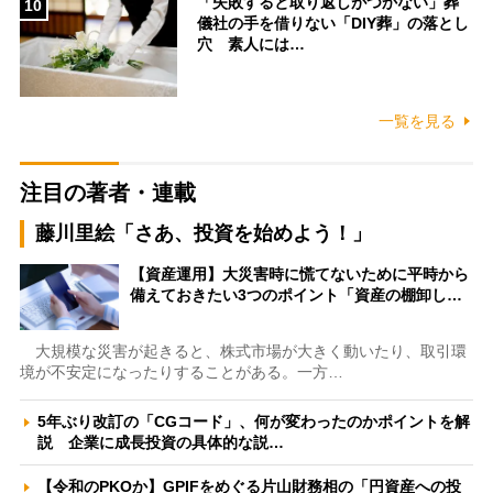
「失敗すると取り返しがつかない」葬
10
儀社の手を借りない「DIY葬」の落とし
穴 素人には…
一覧を見る
注目の著者・連載
藤川里絵「さあ、投資を始めよう！」
【資産運用】大災害時に慌てないために平時から
備えておきたい3つのポイント「資産の棚卸し…
大規模な災害が起きると、株式市場が大きく動いたり、取引環
境が不安定になったりすることがある。一方…
5年ぶり改訂の「CGコード」、何が変わったのかポイントを解
説 企業に成長投資の具体的な説…
【令和のPKOか】GPIFをめぐる片山財務相の「円資産への投