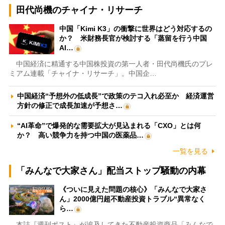
田代尚機のチャイナ・リサーチ
中国「Kimi K3」の衝撃に世界はどう対応するの
か？ 米財務長官が検討する「蒸留を行う中国
AI…
中国経済に精通する中国株投資の第一人者・田代尚機氏のプレ
ミアム連載「チャイナ・リサーチ」。中国企…
中国経済“予想外の低成長”で政策のテコ入れ必至か 経済運営
方針の修正で成長加速が予想さ…
“AI革命”で爆発的な需要拡大が見込まれる「CXO」とは何
か？ 高い競争力を持つ中国の医薬品…
一覧を見る
「みんなで大家さん」配当ストップ騒動の内幕
《ついに見えた問題の核心》「みんなで大家さ
ん」2000億円超不動産投資トラブル“異常なく
ら…
本誌『週刊ポスト』が追及してきた不動産投資商品「みんなで