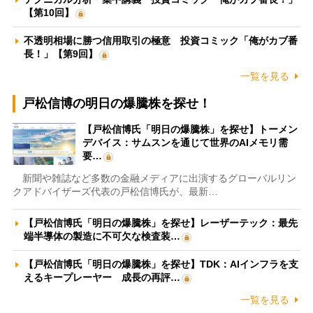
【第10回】
不透明相場に勝つ信用取引の極意 投資コミック「俺がカブ番
長！」【第9回】
一覧を見る
戸松信博の明日の爆騰株を探せ！
【戸松信博氏「明日の爆騰株」を探せ】トーメン
デバイス：サムスンを通じて世界のAIメモリ需
要…
新聞や雑誌など多数の金融メディアに出演するグローバルリン
クアドバイザーズ代表の戸松信博氏が、最新…
【戸松信博氏「明日の爆騰株」を探せ】レーザーテック：最先
端半導体の製造に不可欠な検査装…
【戸松信博氏「明日の爆騰株」を探せ】TDK：AIインフラを支
えるキープレーヤー 成長の再評…
一覧を見る