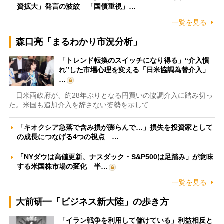
資拡大」発言の波紋 「国債重視」…
一覧を見る
森口亮「まるわかり市況分析」
「トレンド転換のスイッチになり得る」“介入慣
れ”した市場心理を変える「日米協調為替介入」
…
日米両政府が、約28年ぶりとなる円買いの協調介入に踏み切っ
た。米国も追加介入を辞さない姿勢を示して…
「キオクシア急落で含み損が膨らんで…」損失を投資家として
の成長につなげる4つの視点 …
「NYダウは高値更新、ナスダック・S&P500は足踏み」が意味
する米国株市場の変化 半…
一覧を見る
大前研一「ビジネス新大陸」の歩き方
「イラン戦争を利用して儲けている」利益相反と