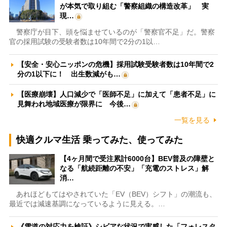
が本気で取り組む「警察組織の構造改革」 実
現…
警察庁が目下、頭を悩ませているのが「警察官不足」だ。警察
官の採用試験の受験者数は10年間で2分の1以…
【安全・安心ニッポンの危機】採用試験受験者数は10年間で2
分の1以下に！ 出生数減がも…
【医療崩壊】人口減少で「医師不足」に加えて「患者不足」に
見舞われ地域医療が限界に 今後…
一覧を見る
快適クルマ生活 乗ってみた、使ってみた
【4ヶ月間で受注累計6000台】BEV普及の障壁と
なる「航続距離の不安」「充電のストレス」解
消…
あれほどもてはやされていた「EV（BEV）シフト」の潮流も、
最近では減速基調になっているように見える。…
《雪道の対応力を検証》シビアな状況で実感した「フォレスタ