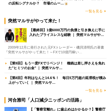
の反転シグナルか？ 市場のムー…
一覧を見る
突然マルサがやって来た！
【最終回】1億6000万円の負債と引き換えに手に
入れたプライスレスな経験 ｜ 突然マルサがや…
2009年12月に発行された元FXトレーダー・磯貝清明氏の著書
『突然マルサがやって来た！～FXで10億円稼い…
【第9回】もう一度FXでリベンジ！ 種銭は差し押さえを免れ
た”ヒミツのお金” ｜ 突然マルサ…
【第8回】年利はなんと14.6％！ 毎日5万円超の延滞税が積み
上がっていく ｜ 突然マルサ…
一覧を見る
河合雅司「人口減少ニッポンの活路」
【「警察官離れ」に歯止めはかかるか？】警察庁