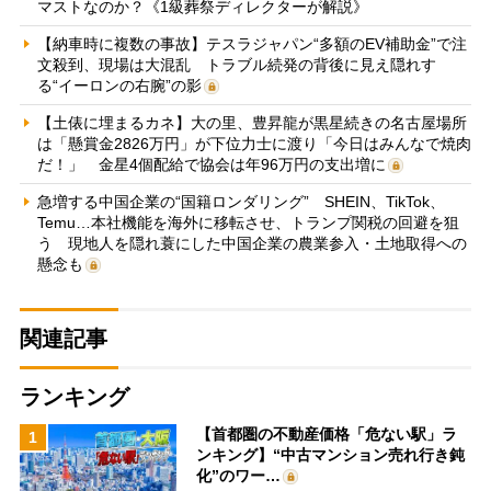
マストなのか？《1級葬祭ディレクターが解説》
【納車時に複数の事故】テスラジャパン“多額のEV補助金”で注
文殺到、現場は大混乱 トラブル続発の背後に見え隠れす
る“イーロンの右腕”の影
【土俵に埋まるカネ】大の里、豊昇龍が黒星続きの名古屋場所
は「懸賞金2826万円」が下位力士に渡り「今日はみんなで焼肉
だ！」 金星4個配給で協会は年96万円の支出増に
急増する中国企業の“国籍ロンダリング” SHEIN、TikTok、
Temu…本社機能を海外に移転させ、トランプ関税の回避を狙
う 現地人を隠れ蓑にした中国企業の農業参入・土地取得への
懸念も
関連記事
ランキング
【首都圏の不動産価格「危ない駅」ラ
1
ンキング】“中古マンション売れ行き鈍
化”のワー…