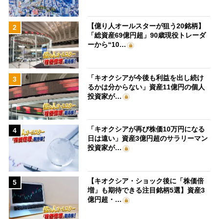
【億り人オールスターが狙う20銘柄】
2
「総資産69億円超」90歳現役トレーダ
ーから“10…
「キオクシアが今後も利益を出し続け
3
るかは分からない」資産11億円の個人
投資家が…
「キオクシアが再び株価10万円になる
4
日は遠い」資産3億円超のサラリーマン
投資家が…
【キオクシア・ショック後に「株価倍
5
増」も期待できる注目銘柄5選】資産3
億円超・…