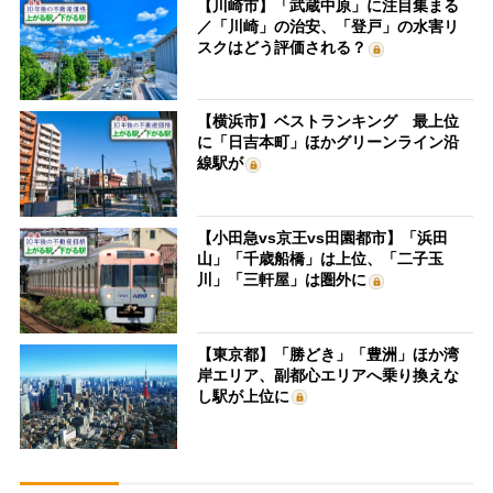
【川崎市】「武蔵中原」に注目集まる
／「川崎」の治安、「登戸」の水害リ
スクはどう評価される？
【横浜市】ベストランキング 最上位
に「日吉本町」ほかグリーンライン沿
線駅が
【小田急vs京王vs田園都市】「浜田
山」「千歳船橋」は上位、「二子玉
川」「三軒屋」は圏外に
【東京都】「勝どき」「豊洲」ほか湾
岸エリア、副都心エリアへ乗り換えな
し駅が上位に