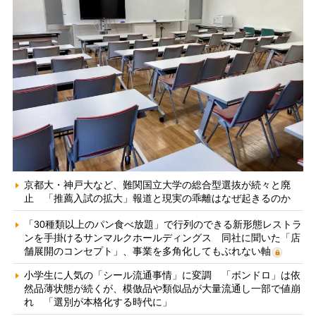
京都大・神戸大など、難関国立大学の総合型選抜が続々と廃
止 「推薦入試の拡大」報道と現実の乖離はなぜ起きるのか
「30種類以上のパン食べ放題」で行列のできる新形態レストラ
ンを手掛けるサンマルクホールディングス 同社に聞いた「店
舗展開のコンセプト」、事業を多角化してもぶれない軸
小学生に人気の「シール流通事情」に変調 「ボンドロ」は依
然品薄状態が続くが、模倣品や類似品が大量流通し一部で値崩
れ 「選別が本格化する時代に」