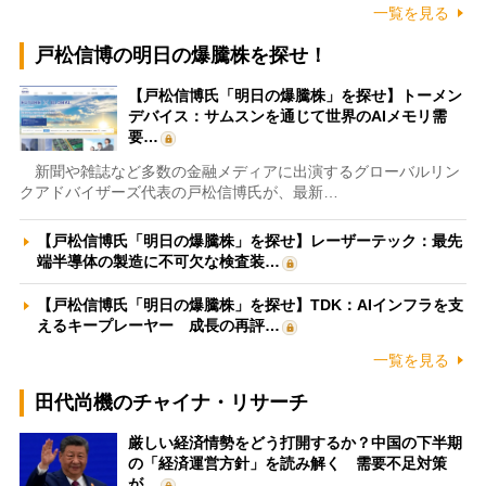
一覧を見る
戸松信博の明日の爆騰株を探せ！
【戸松信博氏「明日の爆騰株」を探せ】トーメン
デバイス：サムスンを通じて世界のAIメモリ需
要…
新聞や雑誌など多数の金融メディアに出演するグローバルリン
クアドバイザーズ代表の戸松信博氏が、最新…
【戸松信博氏「明日の爆騰株」を探せ】レーザーテック：最先
端半導体の製造に不可欠な検査装…
【戸松信博氏「明日の爆騰株」を探せ】TDK：AIインフラを支
えるキープレーヤー 成長の再評…
一覧を見る
田代尚機のチャイナ・リサーチ
厳しい経済情勢をどう打開するか？中国の下半期
の「経済運営方針」を読み解く 需要不足対策
が…