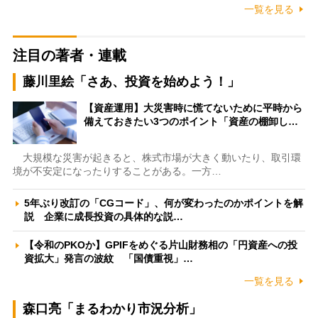
一覧を見る
注目の著者・連載
藤川里絵「さあ、投資を始めよう！」
【資産運用】大災害時に慌てないために平時から
備えておきたい3つのポイント「資産の棚卸し…
大規模な災害が起きると、株式市場が大きく動いたり、取引環
境が不安定になったりすることがある。一方…
5年ぶり改訂の「CGコード」、何が変わったのかポイントを解
説 企業に成長投資の具体的な説…
【令和のPKOか】GPIFをめぐる片山財務相の「円資産への投
資拡大」発言の波紋 「国債重視」…
一覧を見る
森口亮「まるわかり市況分析」