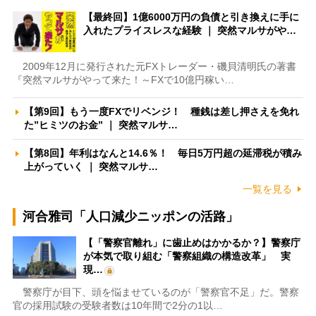
【最終回】1億6000万円の負債と引き換えに手に
入れたプライスレスな経験 ｜ 突然マルサがや…
2009年12月に発行された元FXトレーダー・磯貝清明氏の著書
『突然マルサがやって来た！～FXで10億円稼い…
【第9回】もう一度FXでリベンジ！ 種銭は差し押さえを免れ
た”ヒミツのお金” ｜ 突然マルサ…
【第8回】年利はなんと14.6％！ 毎日5万円超の延滞税が積み
上がっていく ｜ 突然マルサ…
一覧を見る
河合雅司「人口減少ニッポンの活路」
【「警察官離れ」に歯止めはかかるか？】警察庁
が本気で取り組む「警察組織の構造改革」 実
現…
警察庁が目下、頭を悩ませているのが「警察官不足」だ。警察
官の採用試験の受験者数は10年間で2分の1以…