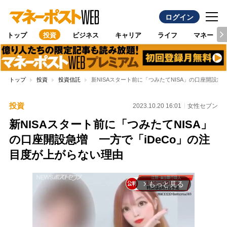
ログイン
トップ
投資
ビジネス
キャリア
ライフ
マネー
トップ
投資
投資信託
新NISAスタート前に「つみたてNISA」の口座開設急
投資
2023.10.20 16:01
女性セブン
新NISAスタート前に「つみたてNISA」
の口座開設急増 一方で「iDeCo」の注
目度が上がらない理由
もっと見る
arrow_forward_ios