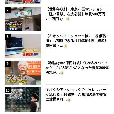
【世帯年収別・東京23区マンション
7
「狙い目駅」を大公開】年収500万円、
700万円で…
【キオクシア・ショック後に「株価倍
8
増」も期待できる注目銘柄5選】資産3
億円超・…
《利益は年5億円前後》住み込みバイト
9
から“ギガ大家さん”となった資産200億
円税理…
キオクシア・ショックで「次にマネー
10
が流れる」16銘柄 AI相場の裏で割安
に放置され…