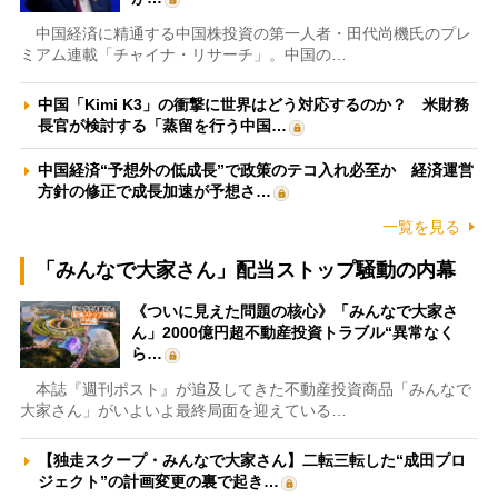
中国経済に精通する中国株投資の第一人者・田代尚機氏のプレ
ミアム連載「チャイナ・リサーチ」。中国の…
中国「Kimi K3」の衝撃に世界はどう対応するのか？ 米財務
長官が検討する「蒸留を行う中国…
中国経済“予想外の低成長”で政策のテコ入れ必至か 経済運営
方針の修正で成長加速が予想さ…
一覧を見る
「みんなで大家さん」配当ストップ騒動の内幕
《ついに見えた問題の核心》「みんなで大家さ
ん」2000億円超不動産投資トラブル“異常なく
ら…
本誌『週刊ポスト』が追及してきた不動産投資商品「みんなで
大家さん」がいよいよ最終局面を迎えている…
【独走スクープ・みんなで大家さん】二転三転した“成田プロ
ジェクト”の計画変更の裏で起き…