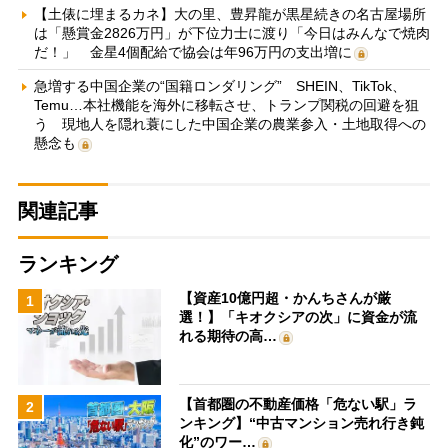
【土俵に埋まるカネ】大の里、豊昇龍が黒星続きの名古屋場所
は「懸賞金2826万円」が下位力士に渡り「今日はみんなで焼肉
だ！」 金星4個配給で協会は年96万円の支出増に
急増する中国企業の“国籍ロンダリング” SHEIN、TikTok、
Temu…本社機能を海外に移転させ、トランプ関税の回避を狙
う 現地人を隠れ蓑にした中国企業の農業参入・土地取得への
懸念も
関連記事
ランキング
【資産10億円超・かんちさんが厳
1
選！】「キオクシアの次」に資金が流
れる期待の高…
【首都圏の不動産価格「危ない駅」ラ
2
ンキング】“中古マンション売れ行き鈍
化”のワー…