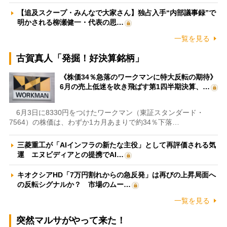
【追及スクープ・みんなで大家さん】独占入手“内部議事録”で
明かされる柳瀬健一・代表の思…
一覧を見る
古賀真人「発掘！好決算銘柄」
《株価34％急落のワークマンに特大反転の期待》
6月の売上低迷を吹き飛ばす第1四半期決算、…
6月3日に8330円をつけたワークマン（東証スタンダード・
7564）の株価は、わずか1カ月あまりで約34％下落…
三菱重工が「AIインフラの新たな主役」として再評価される気
運 エヌビディアとの提携でAI…
キオクシアHD「7万円割れからの急反発」は再びの上昇局面へ
の反転シグナルか？ 市場のムー…
一覧を見る
突然マルサがやって来た！