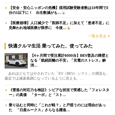
【安全・安心ニッポンの危機】採用試験受験者数は10年間で2
分の1以下に！ 出生数減がも…
【医療崩壊】人口減少で「医師不足」に加えて「患者不足」に
見舞われ地域医療が限界に 今後…
一覧を見る
快適クルマ生活 乗ってみた、使ってみた
【4ヶ月間で受注累計6000台】BEV普及の障壁と
なる「航続距離の不安」「充電のストレス」解
消…
あれほどもてはやされていた「EV（BEV）シフト」の潮流も、
最近では減速基調になっているように見える。…
《雪道の対応力を検証》シビアな状況で実感した「フォレスタ
ー」の真価 「ターボ」と「スト…
乗り込むと同時に「これが軽？」と戸惑うのには理由があっ
た 「日産ルークス」さらなる躍進…