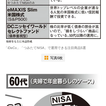
「iDeCo」「つみたてNISA」で運用できる注目商品5選
写真6枚