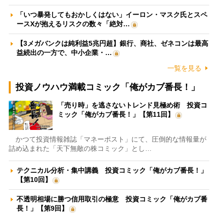
「いつ暴発してもおかしくはない」イーロン・マスク氏とスペ
ースXが抱えるリスクの数々「絶対…
【3メガバンクは純利益5兆円超】銀行、商社、ゼネコンは最高
益続出の一方で、中小企業・…
一覧を見る
投資ノウハウ満載コミック「俺がカブ番長！」
「売り時」を逃さないトレンド見極め術 投資コ
ミック「俺がカブ番長！」【第11回】
かつて投資情報雑誌「マネーポスト」にて、圧倒的な情報量が
詰め込まれた「天下無敵の株コミック」とし…
テクニカル分析・集中講義 投資コミック「俺がカブ番長！」
【第10回】
不透明相場に勝つ信用取引の極意 投資コミック「俺がカブ番
長！」【第9回】