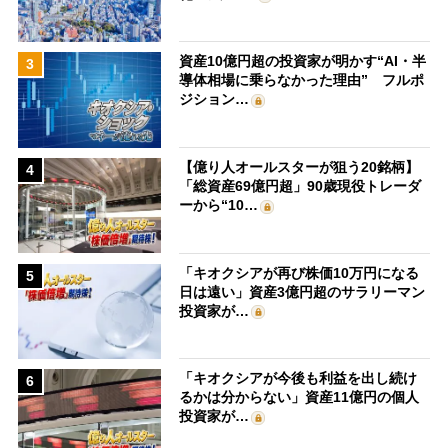
資産10億円超の投資家が明かす“AI・半
3
導体相場に乗らなかった理由” フルポ
ジション…
【億り人オールスターが狙う20銘柄】
4
「総資産69億円超」90歳現役トレーダ
ーから“10…
「キオクシアが再び株価10万円になる
5
日は遠い」資産3億円超のサラリーマン
投資家が…
「キオクシアが今後も利益を出し続け
6
るかは分からない」資産11億円の個人
投資家が…