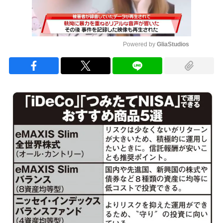
Powered by 
GliaStudios
Mute