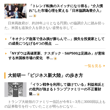
「トレンド転換のスイッチになり得る」“介入慣
れ”した市場心理を変える「日米協調為替介入」
…
日米両政府が、約28年ぶりとなる円買いの協調介入に踏み切っ
た。米国も追加介入を辞さない姿勢を示して…
「キオクシア急落で含み損が膨らんで…」損失を投資家として
の成長につなげる4つの視点 …
「NYダウは高値更新、ナスダック・S&P500は足踏み」が意味
する米国株市場の変化 半…
一覧を見る
大前研一「ビジネス新大陸」の歩き方
「イラン戦争を利用して儲けている」利益相反と
の批判が強まるトランプファミリーの不正蓄財
疑…
トランプ大統領のファミリー信託が今年1～3月に3000回以上も
の証券取引を行っていたことが明らかになり…