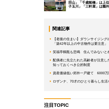
田山」「千歳船橋」は上
子玉川」「三軒屋」は圏
関連記事
【老後の住まい】ダウンサイジング
「築42年以上の中古物件は要注意」
笑福亭鶴瓶も悲鳴 住んでみないと
配偶者に先立たれた高齢者が注意し
知っておくべき公的制度
資産価値低い郊外一戸建て 6000
ロザンナ、70才のひとり暮らし生
注目TOPIC