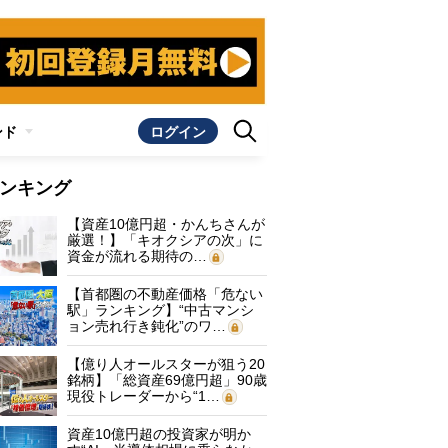
ンド
ログイン
ンキング
【資産10億円超・かんちさんが
厳選！】「キオクシアの次」に
資金が流れる期待の…
【首都圏の不動産価格「危ない
駅」ランキング】“中古マンシ
ョン売れ行き鈍化”のワ…
【億り人オールスターが狙う20
銘柄】「総資産69億円超」90歳
現役トレーダーから“1…
資産10億円超の投資家が明か