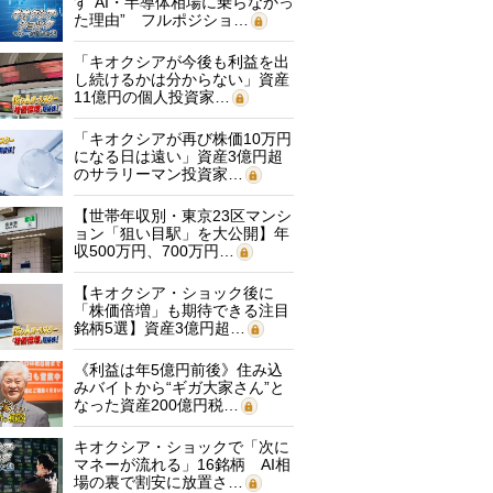
す“AI・半導体相場に乗らなかっ
た理由” フルポジショ…
「キオクシアが今後も利益を出
し続けるかは分からない」資産
11億円の個人投資家…
「キオクシアが再び株価10万円
になる日は遠い」資産3億円超
のサラリーマン投資家…
【世帯年収別・東京23区マンシ
ョン「狙い目駅」を大公開】年
収500万円、700万円…
【キオクシア・ショック後に
「株価倍増」も期待できる注目
銘柄5選】資産3億円超…
《利益は年5億円前後》住み込
みバイトから“ギガ大家さん”と
なった資産200億円税…
キオクシア・ショックで「次に
マネーが流れる」16銘柄 AI相
場の裏で割安に放置さ…