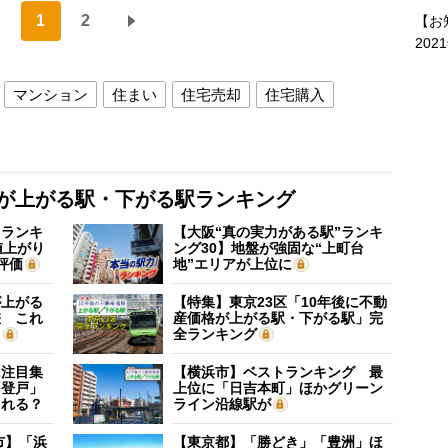
1
2
【お
202
マンション
住まい
住宅売却
住宅購入
格が上がる駅・下がる駅ランキング
”ランキ
【大阪“真の実力がある駅”ランキ
値上がり
ング30】地盤が強固な“上町台
評価
地”エリアが上位に
が上がる
【特集】東京23区「10年後に不動
差 これ
産価格が上がる駅・下がる駅」完
？
全ランキング
に注目集
【横浜市】ベストランキング 最
「登戸」
上位に「日吉本町」ほかグリーン
される？
ライン沿線駅が
市】「浜
【東京都】「勝どき」「豊洲」ほ