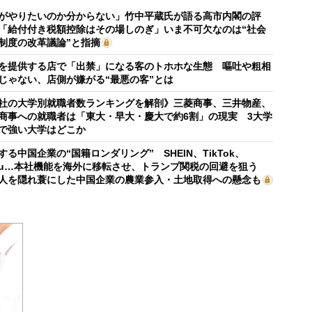
がやりたいのか分からない」竹中平蔵氏が語る高市内閣の評
「給付付き税額控除はその場しのぎ」いま不可欠なのは“社会
制度の改革議論”と指摘
を提供する店で「出禁」になる客のトホホな生態 嘔吐や粗相
じゃない、店側が嫌がる“最悪の客”とは
社の大学別就職者数ランキングを解剖》三菱商事、三井物産、
商事への就職者は「東大・早大・慶大で約6割」の現実 3大学
で強い大学はどこか
する中国企業の“国籍ロンダリング” SHEIN、TikTok、
mu…本社機能を海外に移転させ、トランプ関税の回避を狙う
人を隠れ蓑にした中国企業の農業参入・土地取得への懸念も