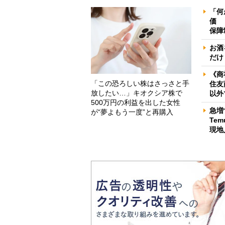
「何
価 
保障
お酒
だけ
《商
「この恐ろしい株はさっさと手
住友
放したい…」キオクシア株で
以外
500万円の利益を出した女性
急増
が“夢よもう一度”と再購入
Te
現地