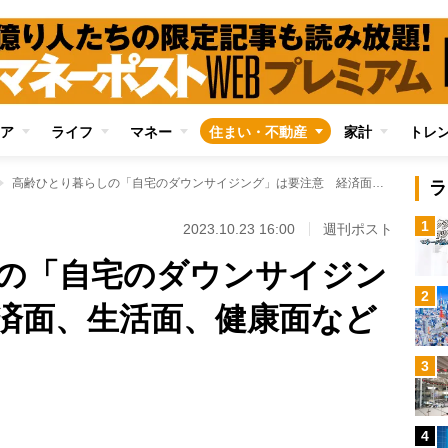
ア
ライフ
マネー
住まい・不動産
家計
トレ
高齢ひとり暮らしの「自宅のダウンサイジング」は要注意 経済面、生活面、健康面などで結局はリスク増
ラ
1
2023.10.23 16:00
週刊ポスト
の「自宅のダウンサイジン
2
済面、生活面、健康面など
3
4