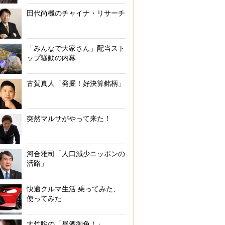
田代尚機のチャイナ・リサーチ
「みんなで大家さん」配当スト
ップ騒動の内幕
古賀真人「発掘！好決算銘柄」
突然マルサがやって来た！
河合雅司「人口減少ニッポンの
活路」
快適クルマ生活 乗ってみた、
使ってみた
大竹聡の「昼酒御免！」