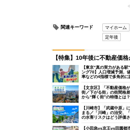
関連キーワード
マイホーム
定年後
【特集】10年後に不動産価
【東京“真の実力がある駅
ング70】人口増減予測、
率などの4指標で多角的に
【文京区】「不動産価格
街／下がる街」の街間格
から“輝く街”の特徴とは
【川崎市】「武蔵中原」
まる／「川崎」の治安、
の水害リスクはどう評価
【小田急vs京王vs田園都