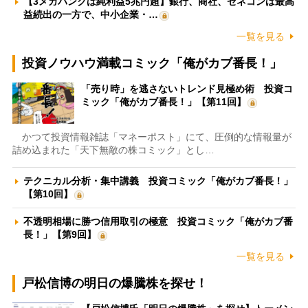
【3メガバンクは純利益5兆円超】銀行、商社、ゼネコンは最高
益続出の一方で、中小企業・…
一覧を見る
投資ノウハウ満載コミック「俺がカブ番長！」
「売り時」を逃さないトレンド見極め術 投資コ
ミック「俺がカブ番長！」【第11回】
かつて投資情報雑誌「マネーポスト」にて、圧倒的な情報量が
詰め込まれた「天下無敵の株コミック」とし…
テクニカル分析・集中講義 投資コミック「俺がカブ番長！」
【第10回】
不透明相場に勝つ信用取引の極意 投資コミック「俺がカブ番
長！」【第9回】
一覧を見る
戸松信博の明日の爆騰株を探せ！