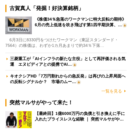
古賀真人「発掘！好決算銘柄」
《株価34％急落のワークマンに特大反転の期待》
6月の売上低迷を吹き飛ばす第1四半期決算、…
6月3日に8330円をつけたワークマン（東証スタンダード・
7564）の株価は、わずか1カ月あまりで約34％下落…
三菱重工が「AIインフラの新たな主役」として再評価される気
運 エヌビディアとの提携でAI…
キオクシアHD「7万円割れからの急反発」は再びの上昇局面へ
の反転シグナルか？ 市場のムー…
一覧を見る
突然マルサがやって来た！
【最終回】1億6000万円の負債と引き換えに手に
入れたプライスレスな経験 ｜ 突然マルサがや…