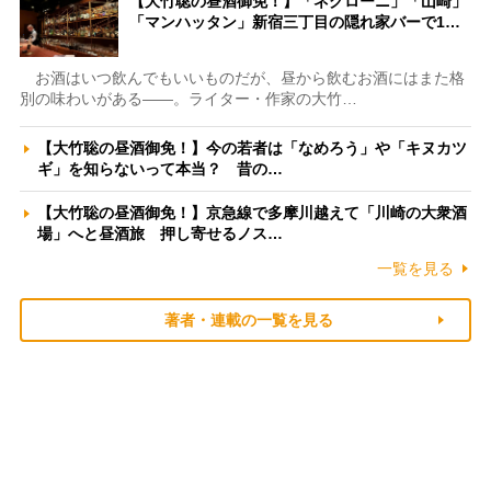
【大竹聡の昼酒御免！】「ネグローニ」「山崎」
「マンハッタン」新宿三丁目の隠れ家バーで1…
お酒はいつ飲んでもいいものだが、昼から飲むお酒にはまた格
別の味わいがある――。ライター・作家の大竹…
【大竹聡の昼酒御免！】今の若者は「なめろう」や「キヌカツ
ギ」を知らないって本当？ 昔の…
【大竹聡の昼酒御免！】京急線で多摩川越えて「川崎の大衆酒
場」へと昼酒旅 押し寄せるノス…
一覧を見る
著者・連載の一覧を見る