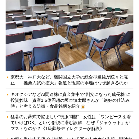
京都大・神戸大など、難関国立大学の総合型選抜が続々と廃
止 「推薦入試の拡大」報道と現実の乖離はなぜ起きるのか
キオクシアなどAI関連株に資金集中で“割安になった成長株”に
投資妙味 資産1.5億円超の坂本慎太郎さんが「絶好の仕込み
時」と考える防衛・食品銘柄を紹介
猛暑のお葬式で悩ましい“喪服問題” 女性は「ワンピースを着
ていけばOK」という俗説に潜む誤解、なぜ「ジャケット」が
マストなのか？《1級葬祭ディレクターが解説》
お酒を提供する店で「出禁」になる客のトホホな生態 嘔吐や