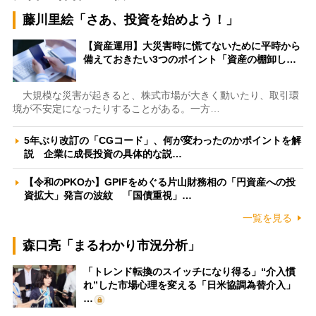
藤川里絵「さあ、投資を始めよう！」
【資産運用】大災害時に慌てないために平時から
備えておきたい3つのポイント「資産の棚卸し…
大規模な災害が起きると、株式市場が大きく動いたり、取引環
境が不安定になったりすることがある。一方…
5年ぶり改訂の「CGコード」、何が変わったのかポイントを解
説 企業に成長投資の具体的な説…
【令和のPKOか】GPIFをめぐる片山財務相の「円資産への投
資拡大」発言の波紋 「国債重視」…
一覧を見る
森口亮「まるわかり市況分析」
「トレンド転換のスイッチになり得る」“介入慣
れ”した市場心理を変える「日米協調為替介入」
…