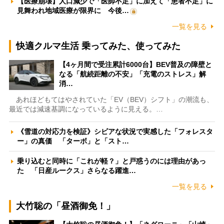
【医療崩壊】人口減少で「医師不足」に加えて「患者不足」に
見舞われ地域医療が限界に 今後…
一覧を見る
快適クルマ生活 乗ってみた、使ってみた
【4ヶ月間で受注累計6000台】BEV普及の障壁と
なる「航続距離の不安」「充電のストレス」解
消…
あれほどもてはやされていた「EV（BEV）シフト」の潮流も、
最近では減速基調になっているように見える。…
《雪道の対応力を検証》シビアな状況で実感した「フォレスタ
ー」の真価 「ターボ」と「スト…
乗り込むと同時に「これが軽？」と戸惑うのには理由があっ
た 「日産ルークス」さらなる躍進…
一覧を見る
大竹聡の「昼酒御免！」