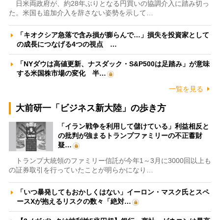
日米両政府が、約28年ぶりとなる円買いの協調介入に踏み切っ
た。米国も追加介入を辞さない姿勢を示して…
「キオクシア急落で含み損が膨らんで…」損失を投資家として
の成長につなげる4つの視点 …
「NYダウは高値更新、ナスダック・S&P500は足踏み」が意味
する米国株市場の変化 半…
一覧を見る
大前研一「ビジネス新大陸」の歩き方
「イラン戦争を利用して儲けている」利益相反と
の批判が強まるトランプファミリーの不正蓄財
疑…
トランプ大統領のファミリー信託が今年1～3月に3000回以上も
の証券取引を行っていたことが明らかになり…
「いつ暴発してもおかしくはない」イーロン・マスク氏とスペ
ースXが抱えるリスクの数々「絶対…