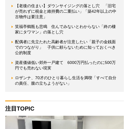
【老後の住まい】ダウンサイジングの落とし穴 「旧宅
が売れずに税金と維持費の二重払い」「築42年以上の中
古物件は要注意」
笑福亭鶴瓶も悲鳴 住んでみないとわからない「終の棲
家にタワマン」の落とし穴
配偶者に先立たれた高齢者が注意したい「親子の金銭面
でのつながり」 子供に頼らないために知っておくべき
公的制度
資産価値低い郊外一戸建て 6000万円払ったのに500万
円でも売れない現実
ロザンナ、70才のひとり暮らし生活を満喫「すべて自分
の責任、腹の立ちようがない」
注目TOPIC