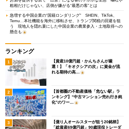
粗相だけじゃない、店側が嫌がる“最悪の客”とは
急増する中国企業の“国籍ロンダリング” SHEIN、TikTok、
Temu…本社機能を海外に移転させ、トランプ関税の回避を狙
う 現地人を隠れ蓑にした中国企業の農業参入・土地取得への
懸念も
ランキング
【資産10億円超・かんちさんが厳
1
選！】「キオクシアの次」に資金が流
れる期待の高…
【首都圏の不動産価格「危ない駅」ラ
2
ンキング】“中古マンション売れ行き鈍
化”のワー…
【億り人オールスターが狙う20銘柄】
3
「総資産69億円超」90歳現役トレーダ