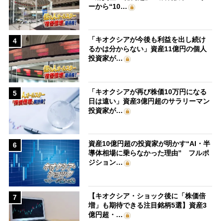
ーから“10…
「キオクシアが今後も利益を出し続け
4
るかは分からない」資産11億円の個人
投資家が…
「キオクシアが再び株価10万円になる
5
日は遠い」資産3億円超のサラリーマン
投資家が…
資産10億円超の投資家が明かす“AI・半
6
導体相場に乗らなかった理由” フルポ
ジション…
【キオクシア・ショック後に「株価倍
7
増」も期待できる注目銘柄5選】資産3
億円超・…