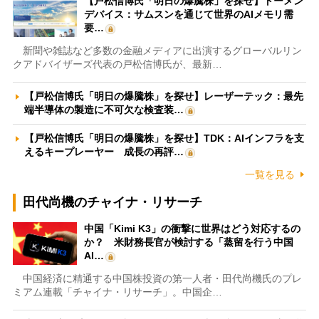
【戸松信博氏「明日の爆騰株」を探せ】トーメン
デバイス：サムスンを通じて世界のAIメモリ需
要…
新聞や雑誌など多数の金融メディアに出演するグローバルリン
クアドバイザーズ代表の戸松信博氏が、最新…
【戸松信博氏「明日の爆騰株」を探せ】レーザーテック：最先
端半導体の製造に不可欠な検査装…
【戸松信博氏「明日の爆騰株」を探せ】TDK：AIインフラを支
えるキープレーヤー 成長の再評…
一覧を見る
田代尚機のチャイナ・リサーチ
中国「Kimi K3」の衝撃に世界はどう対応するの
か？ 米財務長官が検討する「蒸留を行う中国
AI…
中国経済に精通する中国株投資の第一人者・田代尚機氏のプレ
ミアム連載「チャイナ・リサーチ」。中国企…