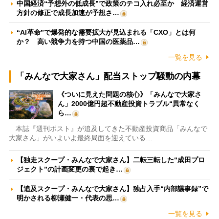
中国経済“予想外の低成長”で政策のテコ入れ必至か 経済運営
方針の修正で成長加速が予想さ…
“AI革命”で爆発的な需要拡大が見込まれる「CXO」とは何
か？ 高い競争力を持つ中国の医薬品…
一覧を見る
「みんなで大家さん」配当ストップ騒動の内幕
《ついに見えた問題の核心》「みんなで大家さ
ん」2000億円超不動産投資トラブル“異常なく
ら…
本誌『週刊ポスト』が追及してきた不動産投資商品「みんなで
大家さん」がいよいよ最終局面を迎えている…
【独走スクープ・みんなで大家さん】二転三転した“成田プロ
ジェクト”の計画変更の裏で起き…
【追及スクープ・みんなで大家さん】独占入手“内部議事録”で
明かされる柳瀬健一・代表の思…
一覧を見る