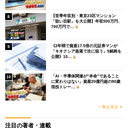
【世帯年収別・東京23区マンション
8
「狙い目駅」を大公開】年収500万円、
700万円で…
《2年弱で資産17.5倍の元証券マンが
9
「キオクシア急落で次に狙う」5銘柄を
公開》10…
「AI・半導体関連が“本命”であること
10
に変わりはない」資産20億円超の90歳
現役トレー…
一覧を見る
注目の著者・連載