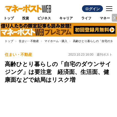
ログイン
トップ
投資
ビジネス
キャリア
ライフ
マネー
トップ
住まい・不動産
マイホーム・購入
高齢ひとり暮らしの「自宅のダウ
住まい・不動産
2023.10.23 16:00
週刊ポスト
高齢ひとり暮らしの「自宅のダウンサイ
ジング」は要注意 経済面、生活面、健
康面などで結局はリスク増
Loaded
:
100.00%
/
Unmute