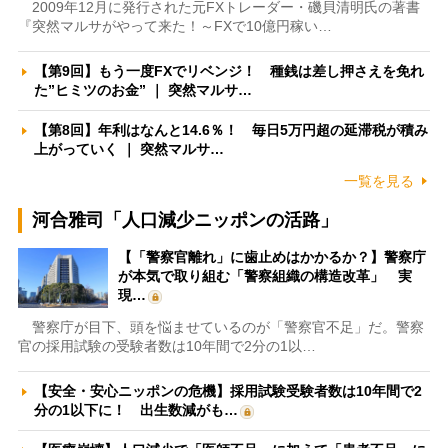
2009年12月に発行された元FXトレーダー・磯貝清明氏の著書
『突然マルサがやって来た！～FXで10億円稼い…
【第9回】もう一度FXでリベンジ！ 種銭は差し押さえを免れ
た”ヒミツのお金” ｜ 突然マルサ…
【第8回】年利はなんと14.6％！ 毎日5万円超の延滞税が積み
上がっていく ｜ 突然マルサ…
一覧を見る
河合雅司「人口減少ニッポンの活路」
【「警察官離れ」に歯止めはかかるか？】警察庁
が本気で取り組む「警察組織の構造改革」 実
現…
警察庁が目下、頭を悩ませているのが「警察官不足」だ。警察
官の採用試験の受験者数は10年間で2分の1以…
【安全・安心ニッポンの危機】採用試験受験者数は10年間で2
分の1以下に！ 出生数減がも…