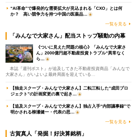
“AI革命”で爆発的な需要拡大が見込まれる「CXO」とは何
か？ 高い競争力を持つ中国の医薬品…
一覧を見る
「みんなで大家さん」配当ストップ騒動の内幕
《ついに見えた問題の核心》「みんなで大家さ
ん」2000億円超不動産投資トラブル“異常なく
ら…
本誌『週刊ポスト』が追及してきた不動産投資商品「みんなで
大家さん」がいよいよ最終局面を迎えている…
【独走スクープ・みんなで大家さん】二転三転した“成田プロ
ジェクト”の計画変更の裏で起き…
【追及スクープ・みんなで大家さん】独占入手“内部議事録”で
明かされる柳瀬健一・代表の思…
一覧を見る
古賀真人「発掘！好決算銘柄」