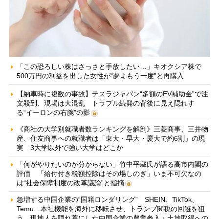
「この恐ろしい株はさっさと手放したい…」キオクシア株で
500万円の利益を出した女性が“夢よもう一度”と再購入
【納車時に複数の事故】テスラジャパン“多額のEV補助金”で注
文殺到、現場は大混乱 トラブル続発の背後に見え隠れす
る“イーロンの右腕”の影
《商社の大学別就職者数ランキングを解剖》三菱商事、三井物
産、住友商事への就職者は「東大・早大・慶大で約6割」の現
実 3大学以外で強い大学はどこか
「何がやりたいのか分からない」竹中平蔵氏が語る高市内閣の
評価 「給付付き税額控除はその場しのぎ」いま不可欠なの
は“社会保障制度の改革議論”と指摘
急増する中国企業の“国籍ロンダリング” SHEIN、TikTok、
Temu…本社機能を海外に移転させ、トランプ関税の回避を狙
う 現地人を隠れ蓑にした中国企業の農業参入・土地取得への