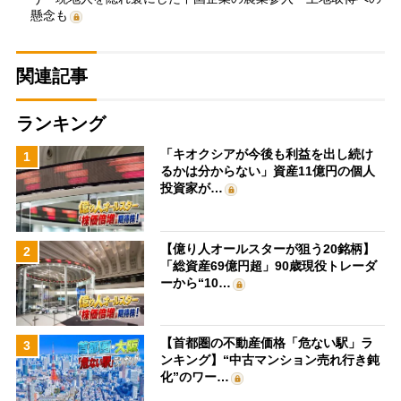
懸念も
関連記事
ランキング
「キオクシアが今後も利益を出し続け
1
るかは分からない」資産11億円の個人
投資家が…
【億り人オールスターが狙う20銘柄】
2
「総資産69億円超」90歳現役トレーダ
ーから“10…
【首都圏の不動産価格「危ない駅」ラ
3
ンキング】“中古マンション売れ行き鈍
化”のワー…