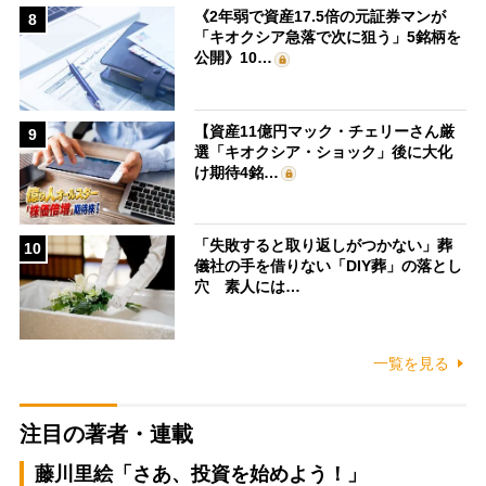
《2年弱で資産17.5倍の元証券マンが
8
「キオクシア急落で次に狙う」5銘柄を
公開》10…
【資産11億円マック・チェリーさん厳
9
選「キオクシア・ショック」後に大化
け期待4銘…
「失敗すると取り返しがつかない」葬
10
儀社の手を借りない「DIY葬」の落とし
穴 素人には…
一覧を見る
注目の著者・連載
藤川里絵「さあ、投資を始めよう！」