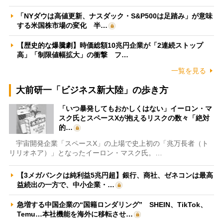
「NYダウは高値更新、ナスダック・S&P500は足踏み」が意味
する米国株市場の変化 半…
【歴史的な爆騰劇】時価総額10兆円企業が「2連続ストップ
高」「制限値幅拡大」の衝撃 フ…
一覧を見る
大前研一「ビジネス新大陸」の歩き方
「いつ暴発してもおかしくはない」イーロン・マ
スク氏とスペースXが抱えるリスクの数々「絶対
的…
宇宙開発企業「スペースX」の上場で史上初の「兆万長者（ト
リリオネア）」となったイーロン・マスク氏。…
【3メガバンクは純利益5兆円超】銀行、商社、ゼネコンは最高
益続出の一方で、中小企業・…
急増する中国企業の“国籍ロンダリング” SHEIN、TikTok、
Temu…本社機能を海外に移転させ…