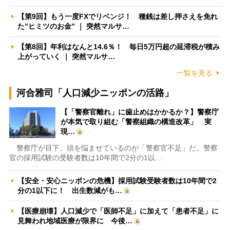
【第9回】もう一度FXでリベンジ！ 種銭は差し押さえを免れ
た”ヒミツのお金” ｜ 突然マルサ…
【第8回】年利はなんと14.6％！ 毎日5万円超の延滞税が積み
上がっていく ｜ 突然マルサ…
一覧を見る
河合雅司「人口減少ニッポンの活路」
【「警察官離れ」に歯止めはかかるか？】警察庁
が本気で取り組む「警察組織の構造改革」 実
現…
警察庁が目下、頭を悩ませているのが「警察官不足」だ。警察
官の採用試験の受験者数は10年間で2分の1以…
【安全・安心ニッポンの危機】採用試験受験者数は10年間で2
分の1以下に！ 出生数減がも…
【医療崩壊】人口減少で「医師不足」に加えて「患者不足」に
見舞われ地域医療が限界に 今後…