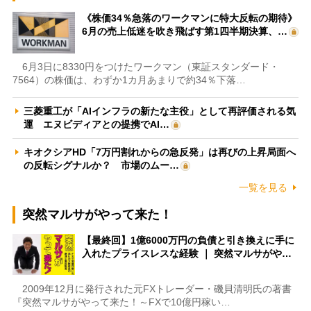
《株価34％急落のワークマンに特大反転の期待》
6月の売上低迷を吹き飛ばす第1四半期決算、…
6月3日に8330円をつけたワークマン（東証スタンダード・
7564）の株価は、わずか1カ月あまりで約34％下落…
三菱重工が「AIインフラの新たな主役」として再評価される気
運 エヌビディアとの提携でAI…
キオクシアHD「7万円割れからの急反発」は再びの上昇局面へ
の反転シグナルか？ 市場のムー…
一覧を見る
突然マルサがやって来た！
【最終回】1億6000万円の負債と引き換えに手に
入れたプライスレスな経験 ｜ 突然マルサがや…
2009年12月に発行された元FXトレーダー・磯貝清明氏の著書
『突然マルサがやって来た！～FXで10億円稼い…