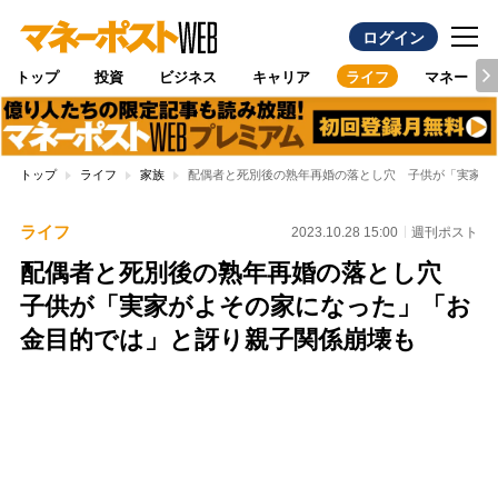
ログイン
トップ
投資
ビジネス
キャリア
ライフ
マネー
トップ
ライフ
家族
配偶者と死別後の熟年再婚の落とし穴 子供が「実家が
ライフ
2023.10.28 15:00
週刊ポスト
配偶者と死別後の熟年再婚の落とし穴
子供が「実家がよその家になった」「お
金目的では」と訝り親子関係崩壊も
Loaded
:
100.00%
/
Unmute