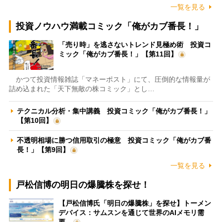
一覧を見る
投資ノウハウ満載コミック「俺がカブ番長！」
「売り時」を逃さないトレンド見極め術 投資コ
ミック「俺がカブ番長！」【第11回】
かつて投資情報雑誌「マネーポスト」にて、圧倒的な情報量が
詰め込まれた「天下無敵の株コミック」とし…
テクニカル分析・集中講義 投資コミック「俺がカブ番長！」
【第10回】
不透明相場に勝つ信用取引の極意 投資コミック「俺がカブ番
長！」【第9回】
一覧を見る
戸松信博の明日の爆騰株を探せ！
【戸松信博氏「明日の爆騰株」を探せ】トーメン
デバイス：サムスンを通じて世界のAIメモリ需
要…