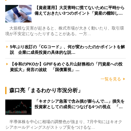
【資産運用】大災害時に慌てないために平時から
備えておきたい3つのポイント「資産の棚卸し…
大規模な災害が起きると、株式市場が大きく動いたり、取引環
境が不安定になったりすることがある。一方…
5年ぶり改訂の「CGコード」、何が変わったのかポイントを解
説 企業に成長投資の具体的な説…
【令和のPKOか】GPIFをめぐる片山財務相の「円資産への投
資拡大」発言の波紋 「国債重視」…
一覧を見る
森口亮「まるわかり市況分析」
「キオクシア急落で含み損が膨らんで…」損失を
投資家としての成長につなげる4つの視点 「…
半導体株を中心に相場の調整色が強まり、7月中旬にはキオク
シアホールディングスがストップ安をつけるな…