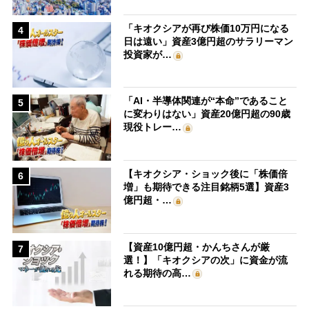
「キオクシアが再び株価10万円になる
4
日は遠い」資産3億円超のサラリーマン
投資家が…
「AI・半導体関連が“本命”であること
5
に変わりはない」資産20億円超の90歳
現役トレー…
【キオクシア・ショック後に「株価倍
6
増」も期待できる注目銘柄5選】資産3
億円超・…
【資産10億円超・かんちさんが厳
7
選！】「キオクシアの次」に資金が流
れる期待の高…