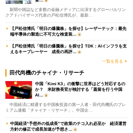
新聞や雑誌など多数の金融メディアに出演するグローバルリン
クアドバイザーズ代表の戸松信博氏が、最新…
【戸松信博氏「明日の爆騰株」を探せ】レーザーテック：最先
端半導体の製造に不可欠な検査装…
【戸松信博氏「明日の爆騰株」を探せ】TDK：AIインフラを支
えるキープレーヤー 成長の再評…
一覧を見る
田代尚機のチャイナ・リサーチ
中国「Kimi K3」の衝撃に世界はどう対応するの
か？ 米財務長官が検討する「蒸留を行う中国
AI…
中国経済に精通する中国株投資の第一人者・田代尚機氏のプレ
ミアム連載「チャイナ・リサーチ」。中国企…
中国経済“予想外の低成長”で政策のテコ入れ必至か 経済運営
方針の修正で成長加速が予想さ…