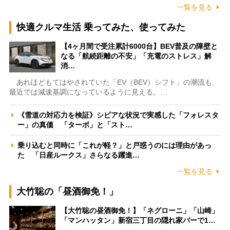
一覧を見る
快適クルマ生活 乗ってみた、使ってみた
【4ヶ月間で受注累計6000台】BEV普及の障壁と
なる「航続距離の不安」「充電のストレス」解
消…
あれほどもてはやされていた「EV（BEV）シフト」の潮流も、
最近では減速基調になっているように見える。…
《雪道の対応力を検証》シビアな状況で実感した「フォレスタ
ー」の真価 「ターボ」と「スト…
乗り込むと同時に「これが軽？」と戸惑うのには理由があっ
た 「日産ルークス」さらなる躍進…
一覧を見る
大竹聡の「昼酒御免！」
【大竹聡の昼酒御免！】「ネグローニ」「山崎」
「マンハッタン」新宿三丁目の隠れ家バーで1…