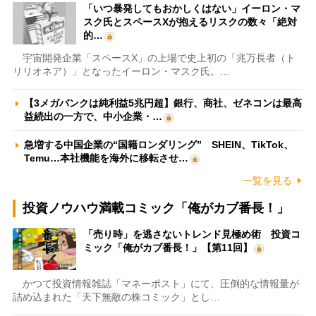
「いつ暴発してもおかしくはない」イーロン・マ
スク氏とスペースXが抱えるリスクの数々「絶対
的…
宇宙開発企業「スペースX」の上場で史上初の「兆万長者（ト
リリオネア）」となったイーロン・マスク氏。…
【3メガバンクは純利益5兆円超】銀行、商社、ゼネコンは最高
益続出の一方で、中小企業・…
急増する中国企業の“国籍ロンダリング” SHEIN、TikTok、
Temu…本社機能を海外に移転させ…
一覧を見る
投資ノウハウ満載コミック「俺がカブ番長！」
「売り時」を逃さないトレンド見極め術 投資コ
ミック「俺がカブ番長！」【第11回】
かつて投資情報雑誌「マネーポスト」にて、圧倒的な情報量が
詰め込まれた「天下無敵の株コミック」とし…