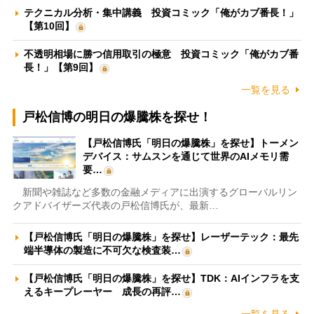
テクニカル分析・集中講義 投資コミック「俺がカブ番長！」
【第10回】
不透明相場に勝つ信用取引の極意 投資コミック「俺がカブ番
長！」【第9回】
一覧を見る
戸松信博の明日の爆騰株を探せ！
【戸松信博氏「明日の爆騰株」を探せ】トーメン
デバイス：サムスンを通じて世界のAIメモリ需
要…
新聞や雑誌など多数の金融メディアに出演するグローバルリン
クアドバイザーズ代表の戸松信博氏が、最新…
【戸松信博氏「明日の爆騰株」を探せ】レーザーテック：最先
端半導体の製造に不可欠な検査装…
【戸松信博氏「明日の爆騰株」を探せ】TDK：AIインフラを支
えるキープレーヤー 成長の再評…