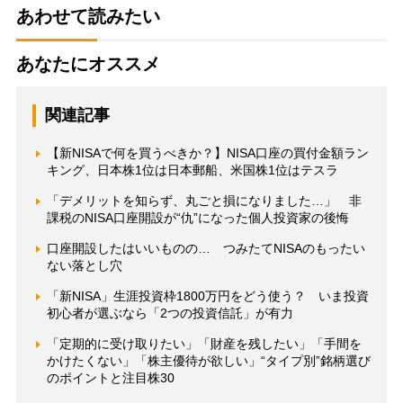
あわせて読みたい
あなたにオススメ
関連記事
【新NISAで何を買うべきか？】NISA口座の買付金額ラン
キング、日本株1位は日本郵船、米国株1位はテスラ
「デメリットを知らず、丸ごと損になりました…」 非
課税のNISA口座開設が“仇”になった個人投資家の後悔
口座開設したはいいものの… つみたてNISAのもったい
ない落とし穴
「新NISA」生涯投資枠1800万円をどう使う？ いま投資
初心者が選ぶなら「2つの投資信託」が有力
「定期的に受け取りたい」「財産を残したい」「手間を
かけたくない」「株主優待が欲しい」“タイプ別”銘柄選び
のポイントと注目株30