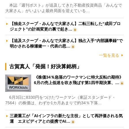
本誌『週刊ポスト』が追及してきた不動産投資商品「みんなで
大家さん」がいよいよ最終局面を迎えている…
【独走スクープ・みんなで大家さん】二転三転した“成田プロ
ジェクト”の計画変更の裏で起き…
【追及スクープ・みんなで大家さん】独占入手“内部議事録”で
明かされる柳瀬健一・代表の思…
一覧を見る
古賀真人「発掘！好決算銘柄」
《株価34％急落のワークマンに特大反転の期待》
6月の売上低迷を吹き飛ばす第1四半期決算、…
6月3日に8330円をつけたワークマン（東証スタンダード・
7564）の株価は、わずか1カ月あまりで約34％下落…
三菱重工が「AIインフラの新たな主役」として再評価される気
運 エヌビディアとの提携でAI…