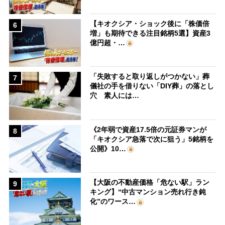
【キオクシア・ショック後に「株価倍
6
増」も期待できる注目銘柄5選】資産3
億円超・…
「失敗すると取り返しがつかない」葬
7
儀社の手を借りない「DIY葬」の落とし
穴 素人には…
《2年弱で資産17.5倍の元証券マンが
8
「キオクシア急落で次に狙う」5銘柄を
公開》10…
【大阪の不動産価格「危ない駅」ラン
9
キング】“中古マンション売れ行き鈍
化”のワース…