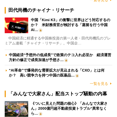
一覧を見る
田代尚機のチャイナ・リサーチ
中国「Kimi K3」の衝撃に世界はどう対応するの
か？ 米財務長官が検討する「蒸留を行う中国
AI…
中国経済に精通する中国株投資の第一人者・田代尚機氏のプレ
ミアム連載「チャイナ・リサーチ」。中国企…
中国経済“予想外の低成長”で政策のテコ入れ必至か 経済運営
方針の修正で成長加速が予想さ…
“AI革命”で爆発的な需要拡大が見込まれる「CXO」とは何
か？ 高い競争力を持つ中国の医薬品…
一覧を見る
「みんなで大家さん」配当ストップ騒動の内幕
《ついに見えた問題の核心》「みんなで大家さ
ん」2000億円超不動産投資トラブル“異常なく
ら…