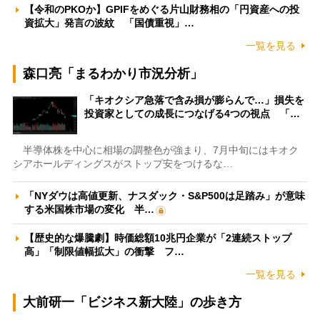
【令和のPKOか】GPIFをめぐる片山財務相の「円資産への投
資拡大」発言の波紋 「国債重視」…
一覧を見る
森口亮「まるわかり市況分析」
「キオクシア急落で含み損が膨らんで…」損失を
投資家としての成長につなげる4つの視点 「…
半導体株を中心に相場の調整色が強まり、7月中旬にはキオク
シアホールディングスがストップ安をつけるな…
「NYダウは高値更新、ナスダック・S&P500は足踏み」が意味
する米国株市場の変化 半…
【歴史的な爆騰劇】時価総額10兆円企業が「2連続ストップ
高」「制限値幅拡大」の衝撃 フ…
一覧を見る
大前研一「ビジネス新大陸」の歩き方