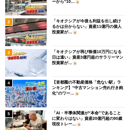
ーから“10…
「キオクシアが今後も利益を出し続け
2
るかは分からない」資産11億円の個人
投資家が…
「キオクシアが再び株価10万円になる
3
日は遠い」資産3億円超のサラリーマン
投資家が…
【首都圏の不動産価格「危ない駅」ラ
4
ンキング】“中古マンション売れ行き鈍
化”のワー…
「AI・半導体関連が“本命”であること
5
に変わりはない」資産20億円超の90歳
現役トレー…