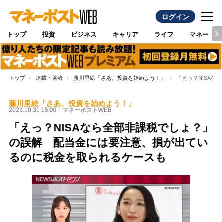
ログイン
トップ
投資
ビジネス
キャリア
ライフ
マネー
トップ
連載・著者
藤川里絵「さあ、投資を始めよう！」
「えっ？NISA
藤川里絵「さあ、投資を始めよう！」
2023.10.31 15:00
マネーポストWEB
「えっ？NISAなら全部非課税でしょ？」
の誤解 配当金には要注意、損が出てい
るのに税金を取られるケースも