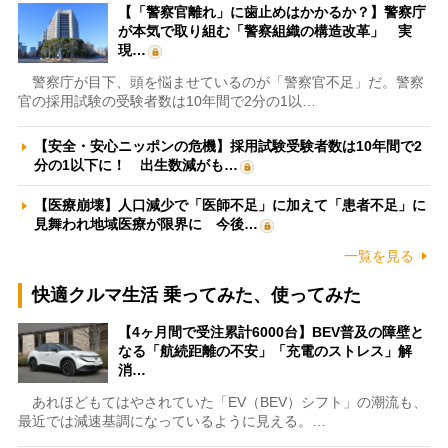
【「警察官離れ」に歯止めはかかるか？】警察庁
が本気で取り組む「警察組織の構造改革」 実
現…
警察庁が目下、頭を悩ませているのが「警察官不足」だ。警察
官の採用試験の受験者数は10年間で2分の1以…
【安全・安心ニッポンの危機】採用試験受験者数は10年間で2
分の1以下に！ 出生数減がも…
【医療崩壊】人口減少で「医師不足」に加えて「患者不足」に
見舞われ地域医療が限界に 今後…
一覧を見る
快適クルマ生活 乗ってみた、使ってみた
【4ヶ月間で受注累計6000台】BEV普及の障壁と
なる「航続距離の不安」「充電のストレス」解
消…
あれほどもてはやされていた「EV（BEV）シフト」の潮流も、
最近では減速基調になっているように見える。…