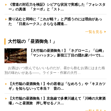
《雪道の対応力を検証》シビアな状況で実感した「フォレスタ
ー」の真価 「ターボ」と「スト…
乗り込むと同時に「これが軽？」と戸惑うのには理由があっ
た 「日産ルークス」さらなる躍進…
一覧を見る
大竹聡の「昼酒御免！」
【大竹聡の昼酒御免！】「ネグローニ」「山崎」
「マンハッタン」新宿三丁目の隠れ家バーで1…
お酒はいつ飲んでもいいものだが、昼から飲むお酒にはまた格
別の味わいがある――。ライター・作家の大竹…
【大竹聡の昼酒御免！】今の若者は「なめろう」や「キヌカツ
ギ」を知らないって本当？ 昔の…
【大竹聡の昼酒御免！】京急線で多摩川越えて「川崎の大衆酒
場」へと昼酒旅 押し寄せるノス…