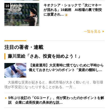
キオクシア・ショックで「次にマネー
10
が流れる」16銘柄 AI相場の裏で割安
に放置され…
一覧を見る
注目の著者・連載
藤川里絵「さあ、投資を始めよう！」
【資産運用】大災害時に慌てないために平時から
備えておきたい3つのポイント「資産の棚卸し…
大規模な災害が起きると、株式市場が大きく動いたり、取引環
境が不安定になったりすることがある。一方…
5年ぶり改訂の「CGコード」、何が変わったのかポイントを解
説 企業に成長投資の具体的な説…