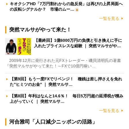
キオクシアHD「7万円割れからの急反発」は再びの上昇局面へ
の反転シグナルか？ 市場のムー…
一覧を見る
突然マルサがやって来た！
【最終回】1億6000万円の負債と引き換えに手に
入れたプライスレスな経験 ｜ 突然マルサがや…
2009年12月に発行された元FXトレーダー・磯貝清明氏の著書
『突然マルサがやって来た！～FXで10億円稼い…
【第9回】もう一度FXでリベンジ！ 種銭は差し押さえを免れ
た”ヒミツのお金” ｜ 突然マルサ…
【第8回】年利はなんと14.6％！ 毎日5万円超の延滞税が積み
上がっていく ｜ 突然マルサ…
一覧を見る
河合雅司「人口減少ニッポンの活路」