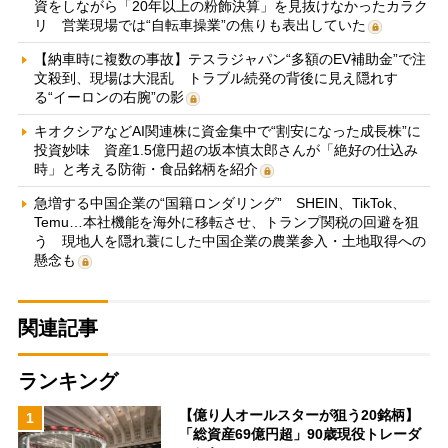
資をしながら「20年以上の粉飾決算」を見抜けなかったカラク
リ 営業現場では“自転車操業”の焦りも表出していた
【納車時に複数の事故】テスラジャパン“多額のEV補助金”で注
文殺到、現場は大混乱 トラブル続発の背後に見え隠れす
る“イーロンの右腕”の影
キオクシアなどAI関連株に資金集中で“割安になった成長株”に
投資妙味 資産1.5億円超の坂本慎太郎さんが「絶好の仕込み
時」と考える防衛・食品銘柄を紹介
急増する中国企業の“国籍ロンダリング” SHEIN、TikTok、
Temu…本社機能を海外に移転させ、トランプ関税の回避を狙
う 現地人を隠れ蓑にした中国企業の農業参入・土地取得への
懸念も
関連記事
ランキング
【億り人オールスターが狙う20銘柄】
1
「総資産69億円超」90歳現役トレーダ