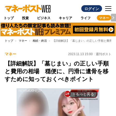
ログイン
トップ
投資
ビジネス
キャリア
ライフ
マネー
トップ
マネー
相続・終活
【詳細解説】「墓じまい」の正しい手順と費用の
マネー
2023.11.13 15:00
週刊ポスト
【詳細解説】「墓じまい」の正しい手順
と費用の相場 穏便に、円滑に遺骨を移
すために知っておくべきポイント
もっと見る
arrow_forward_ios