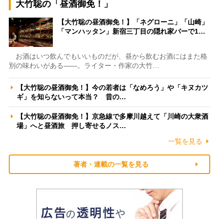
大竹聡の「昼酒御免！」
【大竹聡の昼酒御免！】「ネグローニ」「山崎」
「マンハッタン」新宿三丁目の隠れ家バーで1…
お酒はいつ飲んでもいいものだが、昼から飲むお酒にはまた格
別の味わいがある――。ライター・作家の大竹…
【大竹聡の昼酒御免！】今の若者は「なめろう」や「キヌカツ
ギ」を知らないって本当？ 昔の…
【大竹聡の昼酒御免！】京急線で多摩川越えて「川崎の大衆酒
場」へと昼酒旅 押し寄せるノス…
一覧を見る
著者・連載の一覧を見る