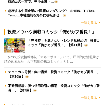
益続出の一方で、中小企業・…
急増する中国企業の“国籍ロンダリング” SHEIN、TikTok、
Temu…本社機能を海外に移転させ…
一覧を見る
投資ノウハウ満載コミック「俺がカブ番長！」
「売り時」を逃さないトレンド見極め術 投資コ
ミック「俺がカブ番長！」【第11回】
かつて投資情報雑誌「マネーポスト」にて、圧倒的な情報量が
詰め込まれた「天下無敵の株コミック」とし…
テクニカル分析・集中講義 投資コミック「俺がカブ番長！」
【第10回】
不透明相場に勝つ信用取引の極意 投資コミック「俺がカブ番
長！」【第9回】
一覧を見る