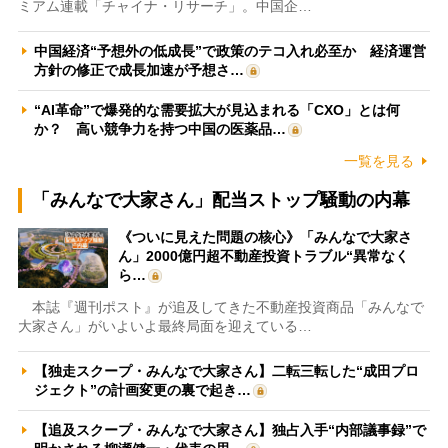
ミアム連載「チャイナ・リサーチ」。中国企…
中国経済“予想外の低成長”で政策のテコ入れ必至か 経済運営
方針の修正で成長加速が予想さ…
“AI革命”で爆発的な需要拡大が見込まれる「CXO」とは何
か？ 高い競争力を持つ中国の医薬品…
一覧を見る
「みんなで大家さん」配当ストップ騒動の内幕
《ついに見えた問題の核心》「みんなで大家さ
ん」2000億円超不動産投資トラブル“異常なく
ら…
本誌『週刊ポスト』が追及してきた不動産投資商品「みんなで
大家さん」がいよいよ最終局面を迎えている…
【独走スクープ・みんなで大家さん】二転三転した“成田プロ
ジェクト”の計画変更の裏で起き…
【追及スクープ・みんなで大家さん】独占入手“内部議事録”で