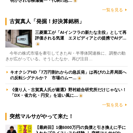
明かされる柳瀬健一・代表の思…
一覧を見る
古賀真人「発掘！好決算銘柄」
三菱重工が「AIインフラの新たな主役」として再
評価される気運 エヌビディアとの提携でAIデ…
今年の株式市場を牽引してきたAI・半導体関連株に、調整の動
きが広がっている。そうしたなか、再び注目…
キオクシアHD「7万円割れからの急反発」は再びの上昇局面へ
の反転シグナルか？ 市場のムー…
《億り人・古賀真人氏が厳選》野村総合研究所だけじゃない！
「DX・省力化・円安」を追い風に…
一覧を見る
突然マルサがやって来た！
【最終回】1億6000万円の負債と引き換えに手に
入れたプライスレスな経験 ｜ 突然マルサがや…