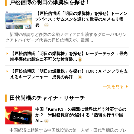
戸松信博の明日の爆騰株を探せ！
【戸松信博氏「明日の爆騰株」を探せ】トーメン
デバイス：サムスンを通じて世界のAIメモリ需
要…
新聞や雑誌など多数の金融メディアに出演するグローバルリン
クアドバイザーズ代表の戸松信博氏が、最新…
【戸松信博氏「明日の爆騰株」を探せ】レーザーテック：最先
端半導体の製造に不可欠な検査装…
【戸松信博氏「明日の爆騰株」を探せ】TDK：AIインフラを支
えるキープレーヤー 成長の再評…
一覧を見る
田代尚機のチャイナ・リサーチ
中国「Kimi K3」の衝撃に世界はどう対応するの
か？ 米財務長官が検討する「蒸留を行う中国
AI…
中国経済に精通する中国株投資の第一人者・田代尚機氏のプレ