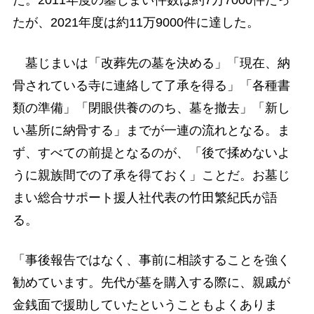
た。2011年度の墓じまい件数は約7万7000件だっ
たが、2021年度は約11万9000件に達した。
墓じまいは「改葬先の墓を決める」「現在、納
骨されている寺に連絡して了承を得る」「各種書
類の準備」「閉眼供養ののち、墓を撤去」「新し
い墓所に納骨する」までが一連の流れとなる。ま
ず、すべての前提となるのが、「後で揉めないよ
うに親族間での了承を得ておく」ことだ。お墓じ
まい総合サポート援人社代表の竹田繁紀氏が語
る。
「事後報告ではなく、事前に相談することを強く
勧めています。先代が墓を購入する際に、親戚が
金銭面で援助していたということもよくありま