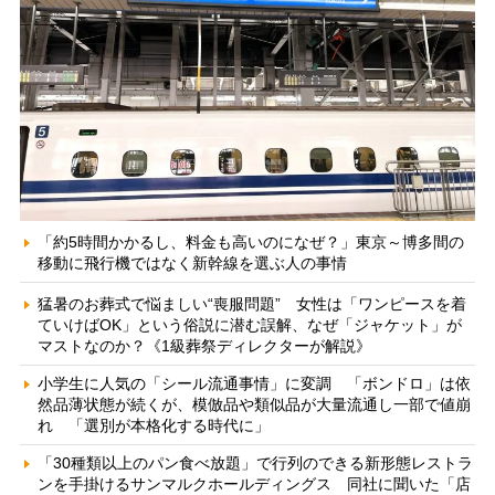
「約5時間かかるし、料金も高いのになぜ？」東京～博多間の
移動に飛行機ではなく新幹線を選ぶ人の事情
猛暑のお葬式で悩ましい“喪服問題” 女性は「ワンピースを着
ていけばOK」という俗説に潜む誤解、なぜ「ジャケット」が
マストなのか？《1級葬祭ディレクターが解説》
小学生に人気の「シール流通事情」に変調 「ボンドロ」は依
然品薄状態が続くが、模倣品や類似品が大量流通し一部で値崩
れ 「選別が本格化する時代に」
「30種類以上のパン食べ放題」で行列のできる新形態レストラ
ンを手掛けるサンマルクホールディングス 同社に聞いた「店