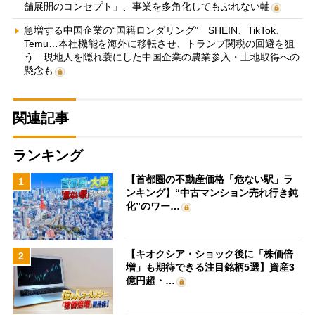
舗展開のコンセプト」、事業を多角化してもぶれない軸
急増する中国企業の“国籍ロンダリング” SHEIN、TikTok、
Temu…本社機能を海外に移転させ、トランプ関税の回避を狙
う 現地人を隠れ蓑にした中国企業の農業参入・土地取得への
懸念も
関連記事
ランキング
【首都圏の不動産価格「危ない駅」ラ
1
ンキング】“中古マンション売れ行き鈍
化”のワー…
【キオクシア・ショック後に「株価倍
2
増」も期待できる注目銘柄5選】資産3
億円超・…