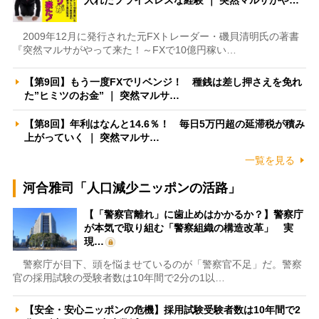
2009年12月に発行された元FXトレーダー・磯貝清明氏の著書
『突然マルサがやって来た！～FXで10億円稼い…
【第9回】もう一度FXでリベンジ！ 種銭は差し押さえを免れ
た”ヒミツのお金” ｜ 突然マルサ…
【第8回】年利はなんと14.6％！ 毎日5万円超の延滞税が積み
上がっていく ｜ 突然マルサ…
一覧を見る
河合雅司「人口減少ニッポンの活路」
【「警察官離れ」に歯止めはかかるか？】警察庁
が本気で取り組む「警察組織の構造改革」 実
現…
警察庁が目下、頭を悩ませているのが「警察官不足」だ。警察
官の採用試験の受験者数は10年間で2分の1以…
【安全・安心ニッポンの危機】採用試験受験者数は10年間で2