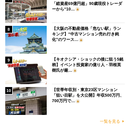
「総資産69億円超」90歳現役トレーダ
ーから“10…
【大阪の不動産価格「危ない駅」ラン
8
キング】“中古マンション売れ行き鈍
化”のワース…
【キオクシア・ショックの後に狙う5銘
9
柄】イベント投資家の億り人・羽根英
樹氏が厳…
【世帯年収別・東京23区マンション
10
「狙い目駅」を大公開】年収500万円、
700万円で…
一覧を見る