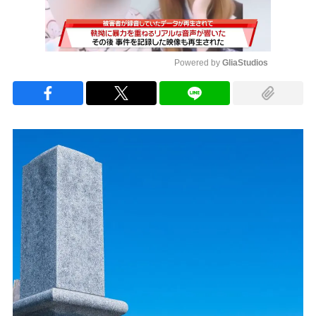
Powered by 
GliaStudios
Mute