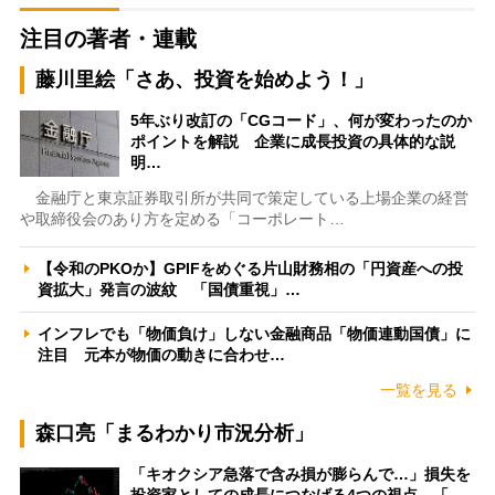
注目の著者・連載
藤川里絵「さあ、投資を始めよう！」
5年ぶり改訂の「CGコード」、何が変わったのか
ポイントを解説 企業に成長投資の具体的な説
明…
金融庁と東京証券取引所が共同で策定している上場企業の経営
や取締役会のあり方を定める「コーポレート…
【令和のPKOか】GPIFをめぐる片山財務相の「円資産への投
資拡大」発言の波紋 「国債重視」…
インフレでも「物価負け」しない金融商品「物価連動国債」に
注目 元本が物価の動きに合わせ…
一覧を見る
森口亮「まるわかり市況分析」
「キオクシア急落で含み損が膨らんで…」損失を
投資家としての成長につなげる4つの視点 「…