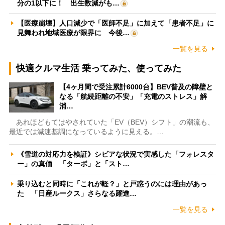
分の1以下に！ 出生数減がも…
【医療崩壊】人口減少で「医師不足」に加えて「患者不足」に
見舞われ地域医療が限界に 今後…
一覧を見る
快適クルマ生活 乗ってみた、使ってみた
【4ヶ月間で受注累計6000台】BEV普及の障壁と
なる「航続距離の不安」「充電のストレス」解
消…
あれほどもてはやされていた「EV（BEV）シフト」の潮流も、
最近では減速基調になっているように見える。…
《雪道の対応力を検証》シビアな状況で実感した「フォレスタ
ー」の真価 「ターボ」と「スト…
乗り込むと同時に「これが軽？」と戸惑うのには理由があっ
た 「日産ルークス」さらなる躍進…
一覧を見る