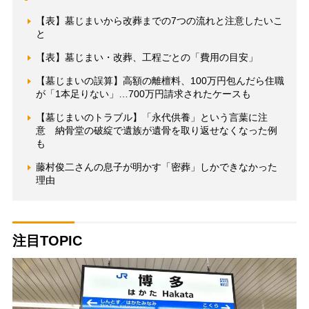
【表】墓じまいから改葬までの7つの流れと注意したいこ
と
【表】墓じまい・改葬、工程ごとの「費用の目安」
【墓じまいの誤算】高額の離檀料、100万円包んだら住職
が「1本足りない」…700万円請求されたケースも
【墓じまいのトラブル】「永代供養」という言葉に注
意 納骨堂の破綻で遺族が遺骨を取り返せなくなった例
も
藤村俊二さんの息子が明かす「密葬」しかできなかった
理由
注目TOPIC