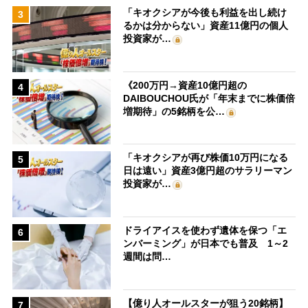
「キオクシアが今後も利益を出し続け
3
るかは分からない」資産11億円の個人
投資家が…
《200万円→資産10億円超の
4
DAIBOUCHOU氏が「年末までに株価倍
増期待」の5銘柄を公…
「キオクシアが再び株価10万円になる
5
日は遠い」資産3億円超のサラリーマン
投資家が…
ドライアイスを使わず遺体を保つ「エ
6
ンバーミング」が日本でも普及 1～2
週間は問…
【億り人オールスターが狙う20銘柄】
7