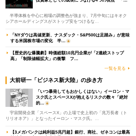
半導体株を中心に相場の調整色が強まり、7月中旬にはキオク
シアホールディングスがストップ安をつけるな…
「NYダウは高値更新、ナスダック・S&P500は足踏み」が意味
する米国株市場の変化 半…
【歴史的な爆騰劇】時価総額10兆円企業が「2連続ストップ
高」「制限値幅拡大」の衝撃 フ…
一覧を見る
大前研一「ビジネス新大陸」の歩き方
「いつ暴発してもおかしくはない」イーロン・マ
スク氏とスペースXが抱えるリスクの数々「絶対
的…
宇宙開発企業「スペースX」の上場で史上初の「兆万長者（ト
リリオネア）」となったイーロン・マスク氏。…
【3メガバンクは純利益5兆円超】銀行、商社、ゼネコンは最高