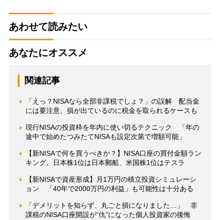
あわせて読みたい
あなたにオススメ
関連記事
「えっ？NISAなら全部非課税でしょ？」の誤解 配当金
には要注意、損が出ているのに税金を取られるケースも
現行NISAの投資枠を年内に使い切るテクニック 「年の
途中で始めたつみたてNISAも設定次第で増額可能」
【新NISAで何を買うべきか？】NISA口座の買付金額ラン
キング、日本株1位は日本郵船、米国株1位はテスラ
【新NISAで資産形成】月1万円の積立投資シミュレーシ
ョン 「40年で2000万円の利益」も可能性は十分ある
「デメリットを知らず、丸ごと損になりました…」 非
課税のNISA口座開設が“仇”になった個人投資家の後悔