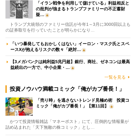
「イラン戦争を利用して儲けている」利益相反と
の批判が強まるトランプファミリーの不正蓄財
疑…
トランプ大統領のファミリー信託が今年1～3月に3000回以上も
の証券取引を行っていたことが明らかになり…
「いつ暴発してもおかしくはない」イーロン・マスク氏とスペ
ースXが抱えるリスクの数々「絶対…
【3メガバンクは純利益5兆円超】銀行、商社、ゼネコンは最高
益続出の一方で、中小企業・…
一覧を見る
投資ノウハウ満載コミック「俺がカブ番長！」
「売り時」を逃さないトレンド見極め術 投資コ
ミック「俺がカブ番長！」【第11回】
かつて投資情報雑誌「マネーポスト」にて、圧倒的な情報量が
詰め込まれた「天下無敵の株コミック」とし…