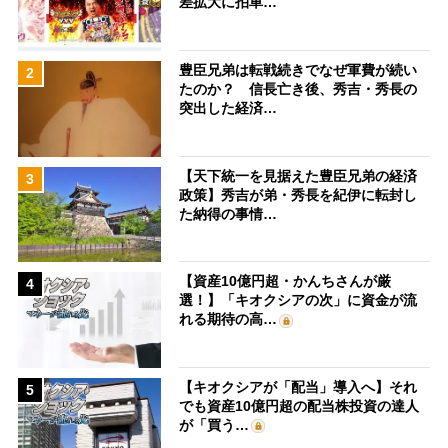
差拡大に拍車…
豊臣兄弟は転戦続きでなぜ軍費が続い
2
たのか？ 信長亡き後、秀吉・秀長の
突出した経済…
【天下統一を見据えた豊臣兄弟の経済
3
政策】秀吉が弟・秀長を紀伊に転封し
た納得の事情…
【資産10億円超・かんちさんが厳
4
選！】「キオクシアの次」に資金が流
れる期待の高…
【キオクシアが「配当」導入へ】それ
5
でも資産10億円超の配当株投資の達人
が「買う…