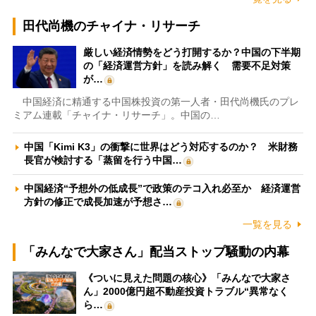
田代尚機のチャイナ・リサーチ
厳しい経済情勢をどう打開するか？中国の下半期
の「経済運営方針」を読み解く 需要不足対策
が…
中国経済に精通する中国株投資の第一人者・田代尚機氏のプレ
ミアム連載「チャイナ・リサーチ」。中国の…
中国「Kimi K3」の衝撃に世界はどう対応するのか？ 米財務
長官が検討する「蒸留を行う中国…
中国経済“予想外の低成長”で政策のテコ入れ必至か 経済運営
方針の修正で成長加速が予想さ…
一覧を見る
「みんなで大家さん」配当ストップ騒動の内幕
《ついに見えた問題の核心》「みんなで大家さ
ん」2000億円超不動産投資トラブル“異常なく
ら…