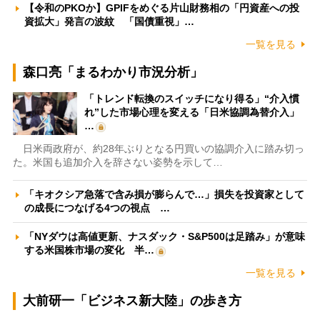
【令和のPKOか】GPIFをめぐる片山財務相の「円資産への投
資拡大」発言の波紋 「国債重視」…
一覧を見る
森口亮「まるわかり市況分析」
「トレンド転換のスイッチになり得る」“介入慣
れ”した市場心理を変える「日米協調為替介入」
…
日米両政府が、約28年ぶりとなる円買いの協調介入に踏み切っ
た。米国も追加介入を辞さない姿勢を示して…
「キオクシア急落で含み損が膨らんで…」損失を投資家として
の成長につなげる4つの視点 …
「NYダウは高値更新、ナスダック・S&P500は足踏み」が意味
する米国株市場の変化 半…
一覧を見る
大前研一「ビジネス新大陸」の歩き方