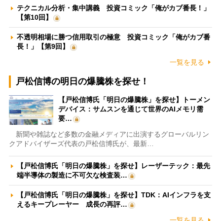
テクニカル分析・集中講義 投資コミック「俺がカブ番長！」
【第10回】
不透明相場に勝つ信用取引の極意 投資コミック「俺がカブ番
長！」【第9回】
一覧を見る
戸松信博の明日の爆騰株を探せ！
【戸松信博氏「明日の爆騰株」を探せ】トーメン
デバイス：サムスンを通じて世界のAIメモリ需
要…
新聞や雑誌など多数の金融メディアに出演するグローバルリン
クアドバイザーズ代表の戸松信博氏が、最新…
【戸松信博氏「明日の爆騰株」を探せ】レーザーテック：最先
端半導体の製造に不可欠な検査装…
【戸松信博氏「明日の爆騰株」を探せ】TDK：AIインフラを支
えるキープレーヤー 成長の再評…
一覧を見る