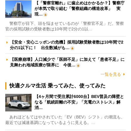
【「警察官離れ」に歯止めはかかるか？】警察庁
が本気で取り組む「警察組織の構造改革」 実
現…
警察庁が目下、頭を悩ませているのが「警察官不足」だ。警察
官の採用試験の受験者数は10年間で2分の1以…
【安全・安心ニッポンの危機】採用試験受験者数は10年間で2
分の1以下に！ 出生数減がも…
【医療崩壊】人口減少で「医師不足」に加えて「患者不足」に
見舞われ地域医療が限界に 今後…
一覧を見る
快適クルマ生活 乗ってみた、使ってみた
【4ヶ月間で受注累計6000台】BEV普及の障壁と
なる「航続距離の不安」「充電のストレス」解
消…
あれほどもてはやされていた「EV（BEV）シフト」の潮流も、
最近では減速基調になっているように見える。…