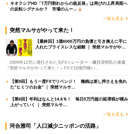
キオクシアHD「7万円割れからの急反発」は再びの上昇局面へ
の反転シグナルか？ 市場のムー…
一覧を見る
突然マルサがやって来た！
【最終回】1億6000万円の負債と引き換えに手に
入れたプライスレスな経験 ｜ 突然マルサがや…
2009年12月に発行された元FXトレーダー・磯貝清明氏の著書
『突然マルサがやって来た！～FXで10億円稼い…
【第9回】もう一度FXでリベンジ！ 種銭は差し押さえを免れ
た”ヒミツのお金” ｜ 突然マルサ…
【第8回】年利はなんと14.6％！ 毎日5万円超の延滞税が積み
上がっていく ｜ 突然マルサ…
一覧を見る
河合雅司「人口減少ニッポンの活路」