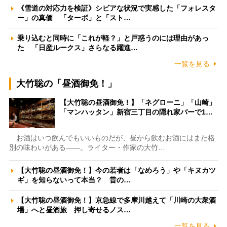
《雪道の対応力を検証》シビアな状況で実感した「フォレスタ
ー」の真価 「ターボ」と「スト…
乗り込むと同時に「これが軽？」と戸惑うのには理由があっ
た 「日産ルークス」さらなる躍進…
一覧を見る
大竹聡の「昼酒御免！」
【大竹聡の昼酒御免！】「ネグローニ」「山崎」
「マンハッタン」新宿三丁目の隠れ家バーで1…
お酒はいつ飲んでもいいものだが、昼から飲むお酒にはまた格
別の味わいがある――。ライター・作家の大竹…
【大竹聡の昼酒御免！】今の若者は「なめろう」や「キヌカツ
ギ」を知らないって本当？ 昔の…
【大竹聡の昼酒御免！】京急線で多摩川越えて「川崎の大衆酒
場」へと昼酒旅 押し寄せるノス…
一覧を見る