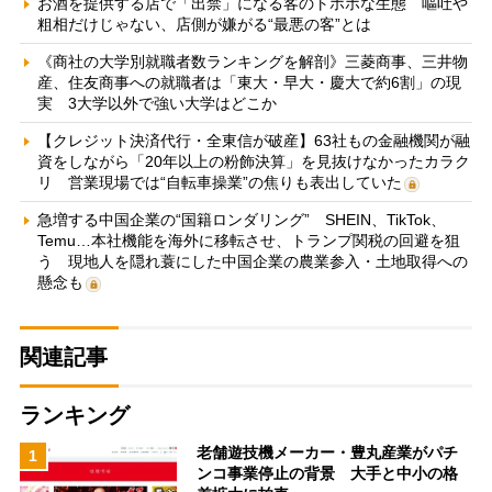
お酒を提供する店で「出禁」になる客のトホホな生態 嘔吐や
粗相だけじゃない、店側が嫌がる“最悪の客”とは
《商社の大学別就職者数ランキングを解剖》三菱商事、三井物
産、住友商事への就職者は「東大・早大・慶大で約6割」の現
実 3大学以外で強い大学はどこか
【クレジット決済代行・全東信が破産】63社もの金融機関が融
資をしながら「20年以上の粉飾決算」を見抜けなかったカラク
リ 営業現場では“自転車操業”の焦りも表出していた
急増する中国企業の“国籍ロンダリング” SHEIN、TikTok、
Temu…本社機能を海外に移転させ、トランプ関税の回避を狙
う 現地人を隠れ蓑にした中国企業の農業参入・土地取得への
懸念も
関連記事
ランキング
老舗遊技機メーカー・豊丸産業がパチ
1
ンコ事業停止の背景 大手と中小の格