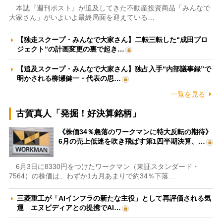
本誌『週刊ポスト』が追及してきた不動産投資商品「みんなで
大家さん」がいよいよ最終局面を迎えている…
【独走スクープ・みんなで大家さん】二転三転した“成田プロ
ジェクト”の計画変更の裏で起き…
【追及スクープ・みんなで大家さん】独占入手“内部議事録”で
明かされる柳瀬健一・代表の思…
一覧を見る
古賀真人「発掘！好決算銘柄」
《株価34％急落のワークマンに特大反転の期待》
6月の売上低迷を吹き飛ばす第1四半期決算、…
6月3日に8330円をつけたワークマン（東証スタンダード・
7564）の株価は、わずか1カ月あまりで約34％下落…
三菱重工が「AIインフラの新たな主役」として再評価される気
運 エヌビディアとの提携でAI…