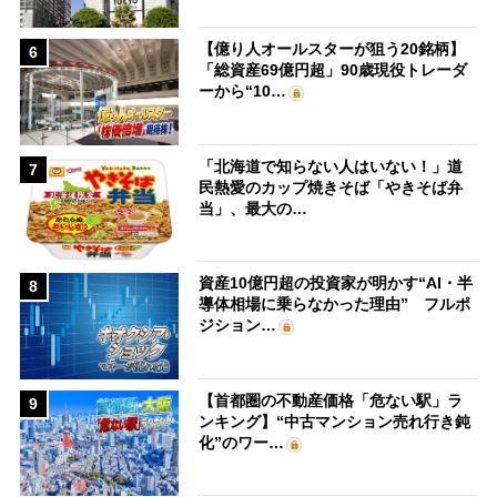
【億り人オールスターが狙う20銘柄】
6
「総資産69億円超」90歳現役トレーダ
ーから“10…
「北海道で知らない人はいない！」道
7
民熱愛のカップ焼きそば「やきそば弁
当」、最大の…
資産10億円超の投資家が明かす“AI・半
8
導体相場に乗らなかった理由” フルポ
ジション…
【首都圏の不動産価格「危ない駅」ラ
9
ンキング】“中古マンション売れ行き鈍
化”のワー…