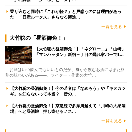
乗り込むと同時に「これが軽？」と戸惑うのには理由があっ
た 「日産ルークス」さらなる躍進…
一覧を見る
大竹聡の「昼酒御免！」
【大竹聡の昼酒御免！】「ネグローニ」「山崎」
「マンハッタン」新宿三丁目の隠れ家バーで1…
お酒はいつ飲んでもいいものだが、昼から飲むお酒にはまた格
別の味わいがある――。ライター・作家の大竹…
【大竹聡の昼酒御免！】今の若者は「なめろう」や「キヌカツ
ギ」を知らないって本当？ 昔の…
【大竹聡の昼酒御免！】京急線で多摩川越えて「川崎の大衆酒
場」へと昼酒旅 押し寄せるノス…
一覧を見る