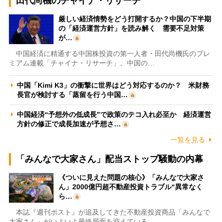
田代尚機のチャイナ・リサーチ
厳しい経済情勢をどう打開するか？中国の下半期
の「経済運営方針」を読み解く 需要不足対策
が…
中国経済に精通する中国株投資の第一人者・田代尚機氏のプレ
ミアム連載「チャイナ・リサーチ」。中国の…
中国「Kimi K3」の衝撃に世界はどう対応するのか？ 米財務
長官が検討する「蒸留を行う中国…
中国経済“予想外の低成長”で政策のテコ入れ必至か 経済運営
方針の修正で成長加速が予想さ…
一覧を見る
「みんなで大家さん」配当ストップ騒動の内幕
《ついに見えた問題の核心》「みんなで大家さ
ん」2000億円超不動産投資トラブル“異常なく
ら…
本誌『週刊ポスト』が追及してきた不動産投資商品「みんなで
大家さん」がいよいよ最終局面を迎えている…