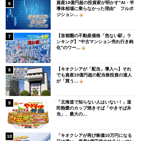
資産10億円超の投資家が明かす“AI・半
6
導体相場に乗らなかった理由” フルポ
ジション…
【首都圏の不動産価格「危ない駅」ラ
7
ンキング】“中古マンション売れ行き鈍
化”のワー…
【キオクシアが「配当」導入へ】それ
8
でも資産10億円超の配当株投資の達人
が「買う…
「北海道で知らない人はいない！」道
9
民熱愛のカップ焼きそば「やきそば弁
当」、最大の…
「キオクシアが再び株価10万円になる
10