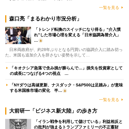
一覧を見る
森口亮「まるわかり市況分析」
「トレンド転換のスイッチになり得る」“介入慣
れ”した市場心理を変える「日米協調為替介入」
…
日米両政府が、約28年ぶりとなる円買いの協調介入に踏み切っ
た。米国も追加介入を辞さない姿勢を示して…
「キオクシア急落で含み損が膨らんで…」損失を投資家として
の成長につなげる4つの視点 …
「NYダウは高値更新、ナスダック・S&P500は足踏み」が意味
する米国株市場の変化 半…
一覧を見る
大前研一「ビジネス新大陸」の歩き方
「イラン戦争を利用して儲けている」利益相反と
の批判が強まるトランプファミリーの不正蓄財