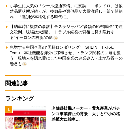
小学生に人気の「シール流通事情」に変調 「ボンドロ」は依
然品薄状態が続くが、模倣品や類似品が大量流通し一部で値崩
れ 「選別が本格化する時代に」
【納車時に複数の事故】テスラジャパン“多額のEV補助金”で注
文殺到、現場は大混乱 トラブル続発の背後に見え隠れす
る“イーロンの右腕”の影
急増する中国企業の“国籍ロンダリング” SHEIN、TikTok、
Temu…本社機能を海外に移転させ、トランプ関税の回避を狙
う 現地人を隠れ蓑にした中国企業の農業参入・土地取得への
懸念も
関連記事
ランキング
老舗遊技機メーカー・豊丸産業がパチ
1
ンコ事業停止の背景 大手と中小の格
差拡大に拍車…