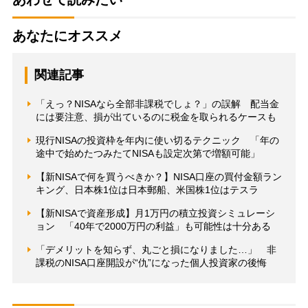
あなたにオススメ
関連記事
「えっ？NISAなら全部非課税でしょ？」の誤解 配当金
には要注意、損が出ているのに税金を取られるケースも
現行NISAの投資枠を年内に使い切るテクニック 「年の
途中で始めたつみたてNISAも設定次第で増額可能」
【新NISAで何を買うべきか？】NISA口座の買付金額ラン
キング、日本株1位は日本郵船、米国株1位はテスラ
【新NISAで資産形成】月1万円の積立投資シミュレーシ
ョン 「40年で2000万円の利益」も可能性は十分ある
「デメリットを知らず、丸ごと損になりました…」 非
課税のNISA口座開設が“仇”になった個人投資家の後悔