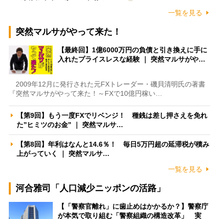
一覧を見る
突然マルサがやって来た！
【最終回】1億6000万円の負債と引き換えに手に
入れたプライスレスな経験 ｜ 突然マルサがや…
2009年12月に発行された元FXトレーダー・磯貝清明氏の著書
『突然マルサがやって来た！～FXで10億円稼い…
【第9回】もう一度FXでリベンジ！ 種銭は差し押さえを免れ
た”ヒミツのお金” ｜ 突然マルサ…
【第8回】年利はなんと14.6％！ 毎日5万円超の延滞税が積み
上がっていく ｜ 突然マルサ…
一覧を見る
河合雅司「人口減少ニッポンの活路」
【「警察官離れ」に歯止めはかかるか？】警察庁
が本気で取り組む「警察組織の構造改革」 実