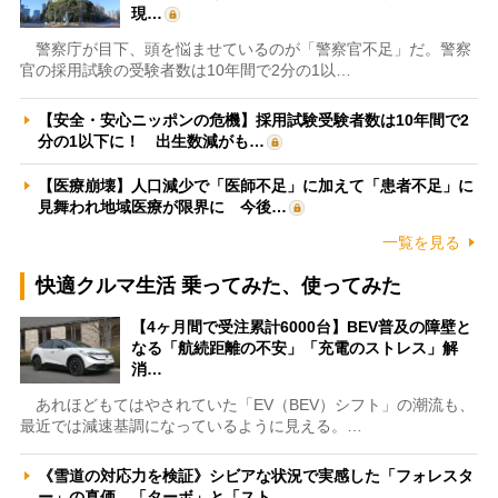
現…
警察庁が目下、頭を悩ませているのが「警察官不足」だ。警察
官の採用試験の受験者数は10年間で2分の1以…
【安全・安心ニッポンの危機】採用試験受験者数は10年間で2
分の1以下に！ 出生数減がも…
【医療崩壊】人口減少で「医師不足」に加えて「患者不足」に
見舞われ地域医療が限界に 今後…
一覧を見る
快適クルマ生活 乗ってみた、使ってみた
【4ヶ月間で受注累計6000台】BEV普及の障壁と
なる「航続距離の不安」「充電のストレス」解
消…
あれほどもてはやされていた「EV（BEV）シフト」の潮流も、
最近では減速基調になっているように見える。…
《雪道の対応力を検証》シビアな状況で実感した「フォレスタ
ー」の真価 「ターボ」と「スト…