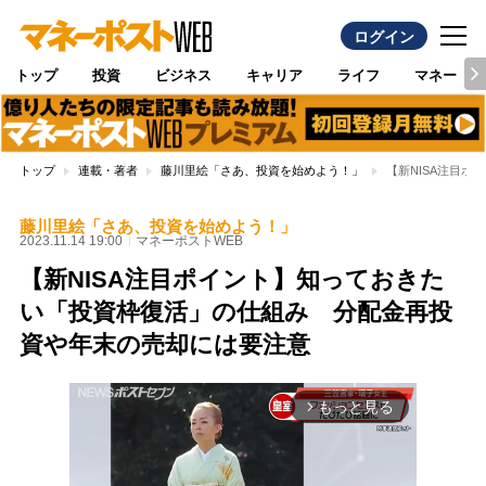
ログイン
トップ
投資
ビジネス
キャリア
ライフ
マネー
トップ
連載・著者
藤川里絵「さあ、投資を始めよう！」
【新NISA注目
藤川里絵「さあ、投資を始めよう！」
2023.11.14 19:00
マネーポストWEB
【新NISA注目ポイント】知っておきた
い「投資枠復活」の仕組み 分配金再投
資や年末の売却には要注意
もっと見る
arrow_forward_ios