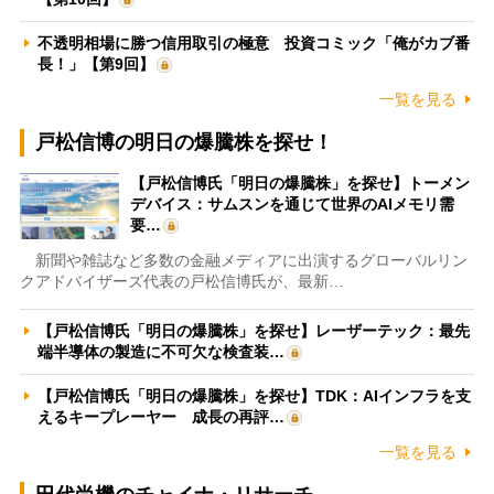
不透明相場に勝つ信用取引の極意 投資コミック「俺がカブ番
長！」【第9回】
一覧を見る
戸松信博の明日の爆騰株を探せ！
【戸松信博氏「明日の爆騰株」を探せ】トーメン
デバイス：サムスンを通じて世界のAIメモリ需
要…
新聞や雑誌など多数の金融メディアに出演するグローバルリン
クアドバイザーズ代表の戸松信博氏が、最新…
【戸松信博氏「明日の爆騰株」を探せ】レーザーテック：最先
端半導体の製造に不可欠な検査装…
【戸松信博氏「明日の爆騰株」を探せ】TDK：AIインフラを支
えるキープレーヤー 成長の再評…
一覧を見る