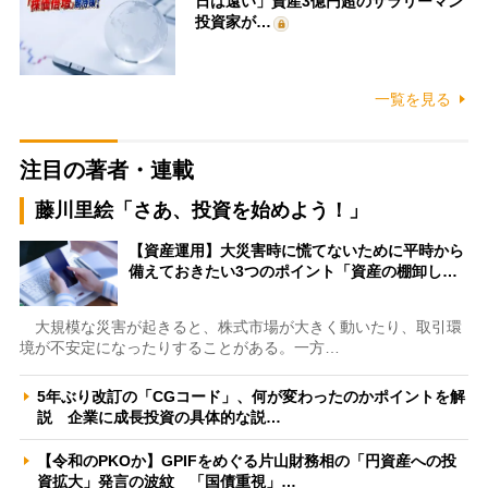
日は遠い」資産3億円超のサラリーマン
投資家が…
一覧を見る
注目の著者・連載
藤川里絵「さあ、投資を始めよう！」
【資産運用】大災害時に慌てないために平時から
備えておきたい3つのポイント「資産の棚卸し…
大規模な災害が起きると、株式市場が大きく動いたり、取引環
境が不安定になったりすることがある。一方…
5年ぶり改訂の「CGコード」、何が変わったのかポイントを解
説 企業に成長投資の具体的な説…
【令和のPKOか】GPIFをめぐる片山財務相の「円資産への投
資拡大」発言の波紋 「国債重視」…