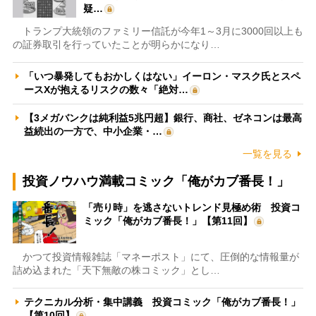
疑…
トランプ大統領のファミリー信託が今年1～3月に3000回以上も
の証券取引を行っていたことが明らかになり…
「いつ暴発してもおかしくはない」イーロン・マスク氏とスペ
ースXが抱えるリスクの数々「絶対…
【3メガバンクは純利益5兆円超】銀行、商社、ゼネコンは最高
益続出の一方で、中小企業・…
一覧を見る
投資ノウハウ満載コミック「俺がカブ番長！」
「売り時」を逃さないトレンド見極め術 投資コ
ミック「俺がカブ番長！」【第11回】
かつて投資情報雑誌「マネーポスト」にて、圧倒的な情報量が
詰め込まれた「天下無敵の株コミック」とし…
テクニカル分析・集中講義 投資コミック「俺がカブ番長！」
【第10回】