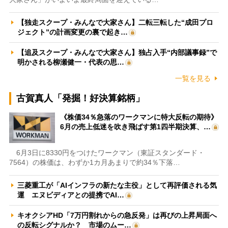
【独走スクープ・みんなで大家さん】二転三転した“成田プロ
ジェクト”の計画変更の裏で起き…
【追及スクープ・みんなで大家さん】独占入手“内部議事録”で
明かされる柳瀬健一・代表の思…
一覧を見る
古賀真人「発掘！好決算銘柄」
《株価34％急落のワークマンに特大反転の期待》
6月の売上低迷を吹き飛ばす第1四半期決算、…
6月3日に8330円をつけたワークマン（東証スタンダード・
7564）の株価は、わずか1カ月あまりで約34％下落…
三菱重工が「AIインフラの新たな主役」として再評価される気
運 エヌビディアとの提携でAI…
キオクシアHD「7万円割れからの急反発」は再びの上昇局面へ
の反転シグナルか？ 市場のムー…