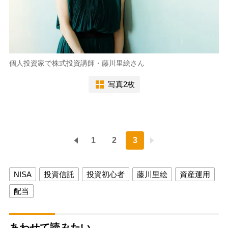
個人投資家で株式投資講師・藤川里絵さん
写真2枚
1
2
3
NISA
投資信託
投資初心者
藤川里絵
資産運用
配当
あわせて読みたい