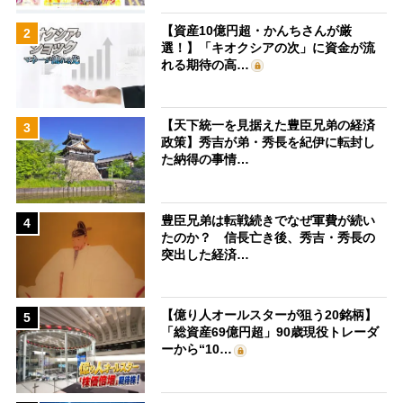
【資産10億円超・かんちさんが厳
2
選！】「キオクシアの次」に資金が流
れる期待の高…
【天下統一を見据えた豊臣兄弟の経済
3
政策】秀吉が弟・秀長を紀伊に転封し
た納得の事情…
豊臣兄弟は転戦続きでなぜ軍費が続い
4
たのか？ 信長亡き後、秀吉・秀長の
突出した経済…
【億り人オールスターが狙う20銘柄】
5
「総資産69億円超」90歳現役トレーダ
ーから“10…