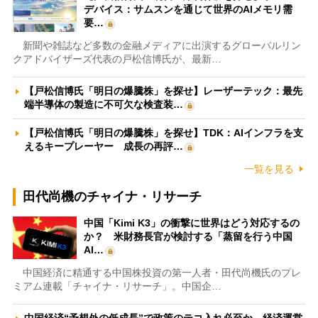
デバイス：サムスンを通じて世界のAIメモリ需
要…
新聞や雑誌など多数の金融メディアに出演するグローバルリン
クアドバイザーズ代表の戸松信博氏が、最新…
【戸松信博氏「明日の爆騰株」を探せ】レーザーテック：最先
端半導体の製造に不可欠な検査装…
【戸松信博氏「明日の爆騰株」を探せ】TDK：AIインフラを支
えるキープレーヤー 成長の再評…
一覧を見る
田代尚機のチャイナ・リサーチ
中国「Kimi K3」の衝撃に世界はどう対応するの
か？ 米財務長官が検討する「蒸留を行う中国
AI…
中国経済に精通する中国株投資の第一人者・田代尚機氏のプレ
ミアム連載「チャイナ・リサーチ」。中国企…