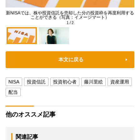
新NISAでは、株や投資信託を売却した分の投資枠を再度利用する
ことができる（写真：イメージマート）
1
/
2
本文に戻る
NISA
投資信託
投資初心者
藤川里絵
資産運用
配当
他のオススメ記事
関連記事