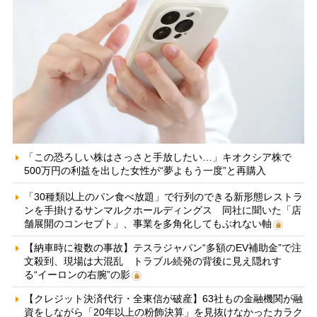
「この恐ろしい株はさっさと手放したい…」キオクシア株で
500万円の利益を出した女性が“夢よもう一度”と再購入
「30種類以上のパン食べ放題」で行列のできる新形態レストラ
ンを手掛けるサンマルクホールディングス 同社に聞いた「店
舗展開のコンセプト」、事業を多角化してもぶれない軸
【納車時に複数の事故】テスラジャパン“多額のEV補助金”で注
文殺到、現場は大混乱 トラブル続発の背後に見え隠れす
る“イーロンの右腕”の影
【クレジット決済代行・全東信が破産】63社もの金融機関が融
資をしながら「20年以上の粉飾決算」を見抜けなかったカラク