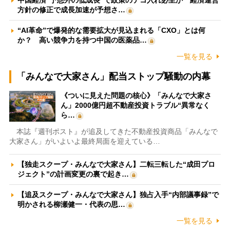
中国経済“予想外の低成長”で政策のテコ入れ必至か 経済運営
方針の修正で成長加速が予想さ…
“AI革命”で爆発的な需要拡大が見込まれる「CXO」とは何
か？ 高い競争力を持つ中国の医薬品…
一覧を見る
「みんなで大家さん」配当ストップ騒動の内幕
《ついに見えた問題の核心》「みんなで大家さ
ん」2000億円超不動産投資トラブル“異常なく
ら…
本誌『週刊ポスト』が追及してきた不動産投資商品「みんなで
大家さん」がいよいよ最終局面を迎えている…
【独走スクープ・みんなで大家さん】二転三転した“成田プロ
ジェクト”の計画変更の裏で起き…
【追及スクープ・みんなで大家さん】独占入手“内部議事録”で
明かされる柳瀬健一・代表の思…
一覧を見る