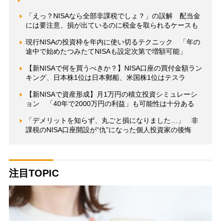
「えっ？NISAなら全部非課税でしょ？」の誤解 配当金
には要注意、損が出ているのに税金を取られるケースも
現行NISAの投資枠を年内に使い切るテクニック 「年の
途中で始めたつみたてNISAも設定次第で増額可能」
【新NISAで何を買うべきか？】NISA口座の買付金額ラン
キング、日本株1位は日本郵船、米国株1位はテスラ
【新NISAで資産形成】月1万円の積立投資シミュレーシ
ョン 「40年で2000万円の利益」も可能性は十分ある
「デメリットを知らず、丸ごと損になりました…」 非
課税のNISA口座開設が“仇”になった個人投資家の後悔
注目TOPIC