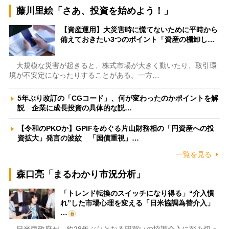
藤川里絵「さあ、投資を始めよう！」
【資産運用】大災害時に慌てないために平時から
備えておきたい3つのポイント「資産の棚卸し…
大規模な災害が起きると、株式市場が大きく動いたり、取引環
境が不安定になったりすることがある。一方…
5年ぶり改訂の「CGコード」、何が変わったのかポイントを解
説 企業に成長投資の具体的な説…
【令和のPKOか】GPIFをめぐる片山財務相の「円資産への投
資拡大」発言の波紋 「国債重視」…
一覧を見る
森口亮「まるわかり市況分析」
「トレンド転換のスイッチになり得る」“介入慣
れ”した市場心理を変える「日米協調為替介入」
…