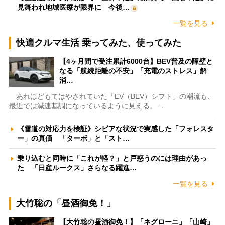
見舞われ地域医療が限界に 今後…
一覧を見る
快適クルマ生活 乗ってみた、使ってみた
【4ヶ月間で受注累計6000台】BEV普及の障壁と
なる「航続距離の不安」「充電のストレス」解
消…
あれほどもてはやされていた「EV（BEV）シフト」の潮流も、
最近では減速基調になっているように見える。…
《雪道の対応力を検証》シビアな状況で実感した「フォレスタ
ー」の真価 「ターボ」と「スト…
乗り込むと同時に「これが軽？」と戸惑うのには理由があっ
た 「日産ルークス」さらなる躍進…
一覧を見る
大竹聡の「昼酒御免！」
【大竹聡の昼酒御免！】「ネグローニ」「山崎」