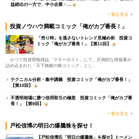
益続出の一方で、中小企業・…
一覧を見る
投資ノウハウ満載コミック「俺がカブ番長！」
「売り時」を逃さないトレンド見極め術 投資コ
ミック「俺がカブ番長！」【第11回】
かつて投資情報雑誌「マネーポスト」にて、圧倒的な情報量が
詰め込まれた「天下無敵の株コミック」とし…
テクニカル分析・集中講義 投資コミック「俺がカブ番長！」
【第10回】
不透明相場に勝つ信用取引の極意 投資コミック「俺がカブ番
長！」【第9回】
一覧を見る
戸松信博の明日の爆騰株を探せ！
【戸松信博氏「明日の爆騰株」を探せ】トーメン