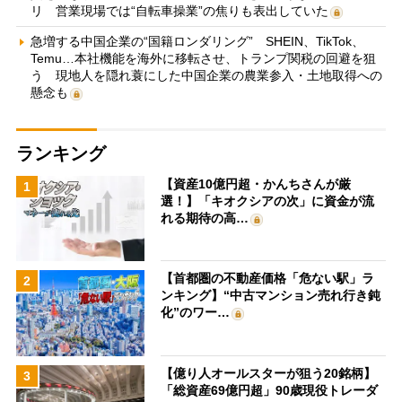
リ 営業現場では“自転車操業”の焦りも表出していた
急増する中国企業の“国籍ロンダリング” SHEIN、TikTok、
Temu…本社機能を海外に移転させ、トランプ関税の回避を狙
う 現地人を隠れ蓑にした中国企業の農業参入・土地取得への
懸念も
ランキング
【資産10億円超・かんちさんが厳
1
選！】「キオクシアの次」に資金が流
れる期待の高…
【首都圏の不動産価格「危ない駅」ラ
2
ンキング】“中古マンション売れ行き鈍
化”のワー…
【億り人オールスターが狙う20銘柄】
3
「総資産69億円超」90歳現役トレーダ