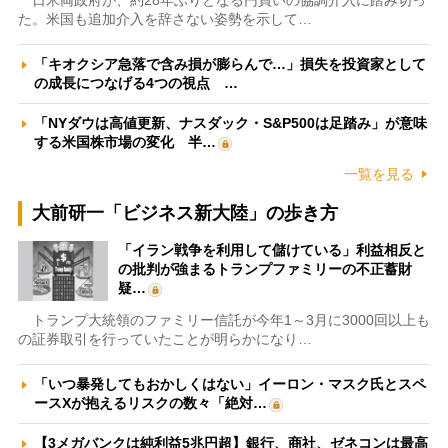
日米両政府が、約28年ぶりとなる円買いの協調介入に踏み切っ
た。米国も追加介入を辞さない姿勢を示して…
「キオクシア急落で含み損が膨らんで…」損失を投資家として
の成長につなげる4つの視点 …
「NYダウは高値更新、ナスダック・S&P500は足踏み」が意味
する米国株市場の変化 半…
一覧を見る
大前研一「ビジネス新大陸」の歩き方
「イラン戦争を利用して儲けている」利益相反と
の批判が強まるトランプファミリーの不正蓄財
疑…
トランプ大統領のファミリー信託が今年1～3月に3000回以上も
の証券取引を行っていたことが明らかになり…
「いつ暴発してもおかしくはない」イーロン・マスク氏とスペ
ースXが抱えるリスクの数々「絶対…
【3メガバンクは純利益5兆円超】銀行、商社、ゼネコンは最高