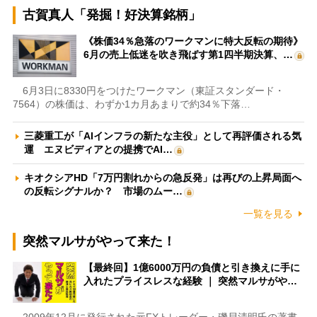
古賀真人「発掘！好決算銘柄」
《株価34％急落のワークマンに特大反転の期待》
6月の売上低迷を吹き飛ばす第1四半期決算、…
6月3日に8330円をつけたワークマン（東証スタンダード・
7564）の株価は、わずか1カ月あまりで約34％下落…
三菱重工が「AIインフラの新たな主役」として再評価される気
運 エヌビディアとの提携でAI…
キオクシアHD「7万円割れからの急反発」は再びの上昇局面へ
の反転シグナルか？ 市場のムー…
一覧を見る
突然マルサがやって来た！
【最終回】1億6000万円の負債と引き換えに手に
入れたプライスレスな経験 ｜ 突然マルサがや…