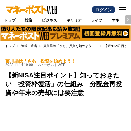
ログイン
トップ
投資
ビジネス
キャリア
ライフ
マネー
トップ
連載・著者
藤川里絵「さあ、投資を始めよう！」
【新NISA注目
藤川里絵「さあ、投資を始めよう！」
2023.11.14 19:00
マネーポストWEB
【新NISA注目ポイント】知っておきた
い「投資枠復活」の仕組み 分配金再投
資や年末の売却には要注意
Loaded
:
100.00%
/
Unmute