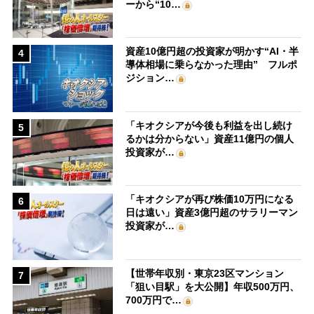
ーから“10…
資産10億円超の投資家が明かす“AI・半
4
導体相場に乗らなかった理由” フルポ
ジション…
「キオクシアが今後も利益を出し続け
5
るかは分からない」資産11億円の個人
投資家が…
「キオクシアが再び株価10万円になる
6
日は遠い」資産3億円超のサラリーマン
投資家が…
【世帯年収別・東京23区マンション
7
「狙い目駅」を大公開】年収500万円、
700万円で…