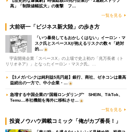
【歴史的な爆騰劇】時価総額10兆円企業が「2連続ストップ
高」「制限値幅拡大」の衝撃 フ…
一覧を見る
大前研一「ビジネス新大陸」の歩き方
「いつ暴発してもおかしくはない」イーロン・マ
スク氏とスペースXが抱えるリスクの数々「絶対
的…
宇宙開発企業「スペースX」の上場で史上初の「兆万長者（ト
リリオネア）」となったイーロン・マスク氏。…
【3メガバンクは純利益5兆円超】銀行、商社、ゼネコンは最高
益続出の一方で、中小企業・…
急増する中国企業の“国籍ロンダリング” SHEIN、TikTok、
Temu…本社機能を海外に移転させ…
一覧を見る
投資ノウハウ満載コミック「俺がカブ番長！」