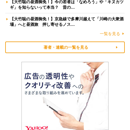
【大竹聡の昼酒御免！】今の若者は「なめろう」や「キヌカツ
ギ」を知らないって本当？ 昔の…
【大竹聡の昼酒御免！】京急線で多摩川越えて「川崎の大衆酒
場」へと昼酒旅 押し寄せるノス…
一覧を見る
著者・連載の一覧を見る