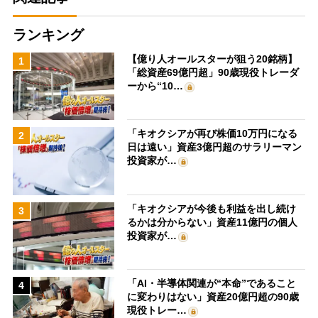
ランキング
【億り人オールスターが狙う20銘柄】
1
「総資産69億円超」90歳現役トレーダ
ーから“10…
「キオクシアが再び株価10万円になる
2
日は遠い」資産3億円超のサラリーマン
投資家が…
「キオクシアが今後も利益を出し続け
3
るかは分からない」資産11億円の個人
投資家が…
「AI・半導体関連が“本命”であること
4
に変わりはない」資産20億円超の90歳
現役トレー…