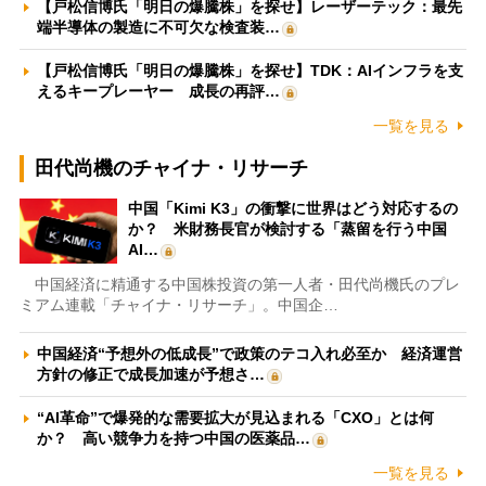
【戸松信博氏「明日の爆騰株」を探せ】レーザーテック：最先
端半導体の製造に不可欠な検査装…
【戸松信博氏「明日の爆騰株」を探せ】TDK：AIインフラを支
えるキープレーヤー 成長の再評…
一覧を見る
田代尚機のチャイナ・リサーチ
中国「Kimi K3」の衝撃に世界はどう対応するの
か？ 米財務長官が検討する「蒸留を行う中国
AI…
中国経済に精通する中国株投資の第一人者・田代尚機氏のプレ
ミアム連載「チャイナ・リサーチ」。中国企…
中国経済“予想外の低成長”で政策のテコ入れ必至か 経済運営
方針の修正で成長加速が予想さ…
“AI革命”で爆発的な需要拡大が見込まれる「CXO」とは何
か？ 高い競争力を持つ中国の医薬品…
一覧を見る