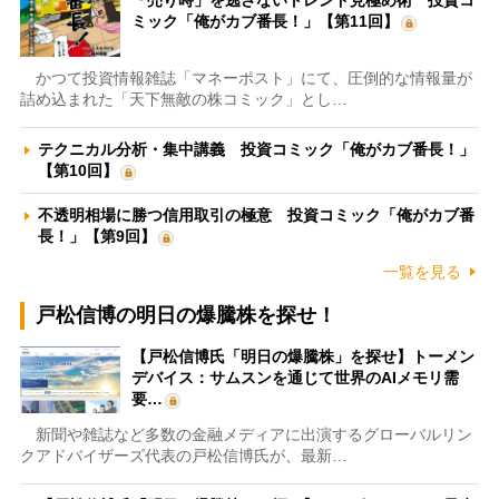
「売り時」を逃さないトレンド見極め術 投資コ
ミック「俺がカブ番長！」【第11回】
かつて投資情報雑誌「マネーポスト」にて、圧倒的な情報量が
詰め込まれた「天下無敵の株コミック」とし…
テクニカル分析・集中講義 投資コミック「俺がカブ番長！」
【第10回】
不透明相場に勝つ信用取引の極意 投資コミック「俺がカブ番
長！」【第9回】
一覧を見る
戸松信博の明日の爆騰株を探せ！
【戸松信博氏「明日の爆騰株」を探せ】トーメン
デバイス：サムスンを通じて世界のAIメモリ需
要…
新聞や雑誌など多数の金融メディアに出演するグローバルリン
クアドバイザーズ代表の戸松信博氏が、最新…