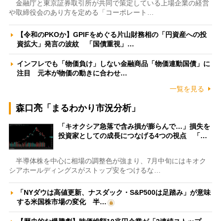
金融庁と東京証券取引所が共同で策定している上場企業の経営
や取締役会のあり方を定める「コーポレート…
【令和のPKOか】GPIFをめぐる片山財務相の「円資産への投
資拡大」発言の波紋 「国債重視」…
インフレでも「物価負け」しない金融商品「物価連動国債」に
注目 元本が物価の動きに合わせ…
一覧を見る
森口亮「まるわかり市況分析」
「キオクシア急落で含み損が膨らんで…」損失を
投資家としての成長につなげる4つの視点 「…
半導体株を中心に相場の調整色が強まり、7月中旬にはキオク
シアホールディングスがストップ安をつけるな…
「NYダウは高値更新、ナスダック・S&P500は足踏み」が意味
する米国株市場の変化 半…