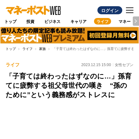
ログイン
トップ
投資
ビジネス
キャリア
ライフ
マネー
トップ
ライフ
家族
「子育ては終わったはずなのに…」孫育てに疲弊する祖父
ライフ
2023.12.15 15:00
女性セブン
「子育ては終わったはずなのに…」孫育
てに疲弊する祖父母世代の嘆き “孫の
ために”という義務感がストレスに
Loaded
:
100.00%
/
Unmute