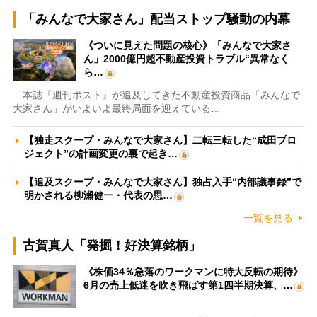
「みんなで大家さん」配当ストップ騒動の内幕
《ついに見えた問題の核心》「みんなで大家さ
ん」2000億円超不動産投資トラブル“異常なく
ら…
本誌『週刊ポスト』が追及してきた不動産投資商品「みんなで
大家さん」がいよいよ最終局面を迎えている…
【独走スクープ・みんなで大家さん】二転三転した“成田プロ
ジェクト”の計画変更の裏で起き…
【追及スクープ・みんなで大家さん】独占入手“内部議事録”で
明かされる柳瀬健一・代表の思…
一覧を見る
古賀真人「発掘！好決算銘柄」
《株価34％急落のワークマンに特大反転の期待》
6月の売上低迷を吹き飛ばす第1四半期決算、…