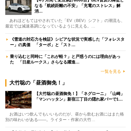
【4ヶ月間で受注累計6000台】BEV普及の障壁と
なる「航続距離の不安」「充電のストレス」解
消…
あれほどもてはやされていた「EV（BEV）シフト」の潮流も、
最近では減速基調になっているように見える。…
《雪道の対応力を検証》シビアな状況で実感した「フォレスタ
ー」の真価 「ターボ」と「スト…
乗り込むと同時に「これが軽？」と戸惑うのには理由があっ
た 「日産ルークス」さらなる躍進…
一覧を見る
大竹聡の「昼酒御免！」
【大竹聡の昼酒御免！】「ネグローニ」「山崎」
「マンハッタン」新宿三丁目の隠れ家バーで1…
お酒はいつ飲んでもいいものだが、昼から飲むお酒にはまた格
別の味わいがある――。ライター・作家の大竹…