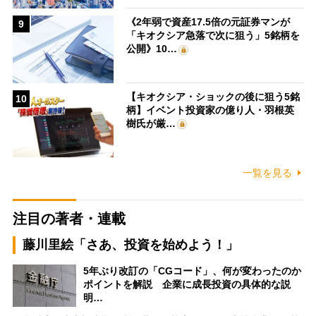
《2年弱で資産17.5倍の元証券マンが
9
「キオクシア急落で次に狙う」5銘柄を
公開》10…
【キオクシア・ショックの後に狙う5銘
10
柄】イベント投資家の億り人・羽根英
樹氏が厳…
一覧を見る
注目の著者・連載
藤川里絵「さあ、投資を始めよう！」
5年ぶり改訂の「CGコード」、何が変わったのか
ポイントを解説 企業に成長投資の具体的な説
明…