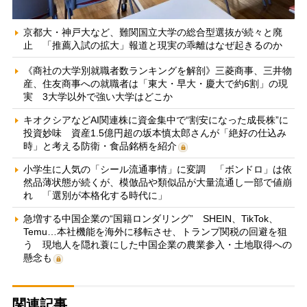
京都大・神戸大など、難関国立大学の総合型選抜が続々と廃
止 「推薦入試の拡大」報道と現実の乖離はなぜ起きるのか
《商社の大学別就職者数ランキングを解剖》三菱商事、三井物
産、住友商事への就職者は「東大・早大・慶大で約6割」の現
実 3大学以外で強い大学はどこか
キオクシアなどAI関連株に資金集中で“割安になった成長株”に
投資妙味 資産1.5億円超の坂本慎太郎さんが「絶好の仕込み
時」と考える防衛・食品銘柄を紹介
小学生に人気の「シール流通事情」に変調 「ボンドロ」は依
然品薄状態が続くが、模倣品や類似品が大量流通し一部で値崩
れ 「選別が本格化する時代に」
急増する中国企業の“国籍ロンダリング” SHEIN、TikTok、
Temu…本社機能を海外に移転させ、トランプ関税の回避を狙
う 現地人を隠れ蓑にした中国企業の農業参入・土地取得への
懸念も
関連記事