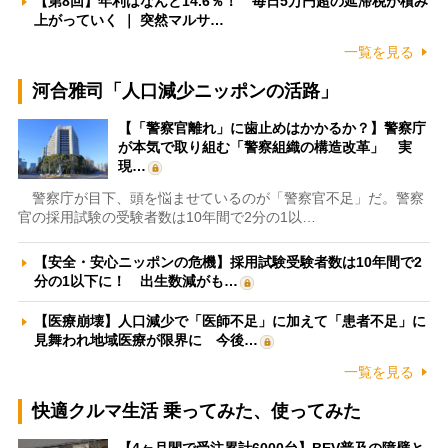
【第8回】年利はなんと14.6％！ 毎日5万円超の延滞税が積み
上がっていく ｜ 突然マルサ…
一覧を見る
河合雅司「人口減少ニッポンの活路」
【「警察官離れ」に歯止めはかかるか？】警察庁
が本気で取り組む「警察組織の構造改革」 実
現…
警察庁が目下、頭を悩ませているのが「警察官不足」だ。警察
官の採用試験の受験者数は10年間で2分の1以…
【安全・安心ニッポンの危機】採用試験受験者数は10年間で2
分の1以下に！ 出生数減がも…
【医療崩壊】人口減少で「医師不足」に加えて「患者不足」に
見舞われ地域医療が限界に 今後…
一覧を見る
快適クルマ生活 乗ってみた、使ってみた