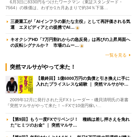
6月3日に8330円をつけたワークマン（東証スタンダード・
7564）の株価は、わずか1カ月あまりで約34％下落…
三菱重工が「AIインフラの新たな主役」として再評価される気
運 エヌビディアとの提携でAI…
キオクシアHD「7万円割れからの急反発」は再びの上昇局面へ
の反転シグナルか？ 市場のムー…
一覧を見る
突然マルサがやって来た！
【最終回】1億6000万円の負債と引き換えに手に
入れたプライスレスな経験 ｜ 突然マルサがや…
2009年12月に発行された元FXトレーダー・磯貝清明氏の著書
『突然マルサがやって来た！～FXで10億円稼い…
【第9回】もう一度FXでリベンジ！ 種銭は差し押さえを免れ
た”ヒミツのお金” ｜ 突然マルサ…