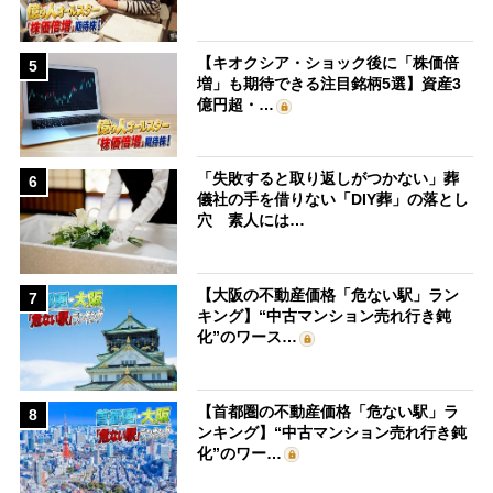
【キオクシア・ショック後に「株価倍
5
増」も期待できる注目銘柄5選】資産3
億円超・…
「失敗すると取り返しがつかない」葬
6
儀社の手を借りない「DIY葬」の落とし
穴 素人には…
【大阪の不動産価格「危ない駅」ラン
7
キング】“中古マンション売れ行き鈍
化”のワース…
【首都圏の不動産価格「危ない駅」ラ
8
ンキング】“中古マンション売れ行き鈍
化”のワー…