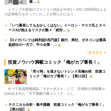
疑…
トランプ大統領のファミリー信託が今年1～3月に3000回以上も
の証券取引を行っていたことが明らかになり…
「いつ暴発してもおかしくはない」イーロン・マスク氏とスペ
ースXが抱えるリスクの数々「絶対…
【3メガバンクは純利益5兆円超】銀行、商社、ゼネコンは最高
益続出の一方で、中小企業・…
一覧を見る
投資ノウハウ満載コミック「俺がカブ番長！」
「売り時」を逃さないトレンド見極め術 投資コ
ミック「俺がカブ番長！」【第11回】
かつて投資情報雑誌「マネーポスト」にて、圧倒的な情報量が
詰め込まれた「天下無敵の株コミック」とし…
テクニカル分析・集中講義 投資コミック「俺がカブ番長！」
【第10回】