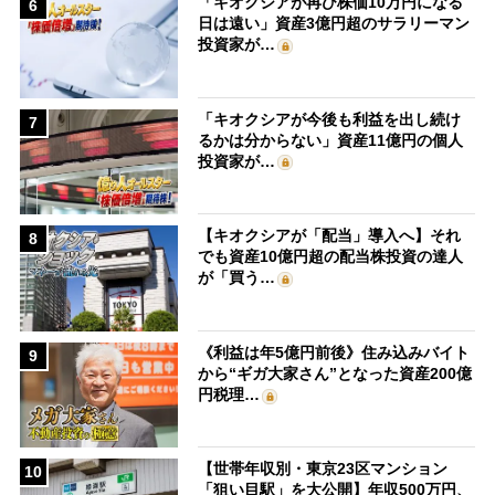
「キオクシアが再び株価10万円になる
6
日は遠い」資産3億円超のサラリーマン
投資家が…
「キオクシアが今後も利益を出し続け
7
るかは分からない」資産11億円の個人
投資家が…
【キオクシアが「配当」導入へ】それ
8
でも資産10億円超の配当株投資の達人
が「買う…
《利益は年5億円前後》住み込みバイト
9
から“ギガ大家さん”となった資産200億
円税理…
【世帯年収別・東京23区マンション
10
「狙い目駅」を大公開】年収500万円、