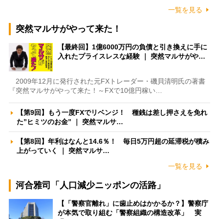
一覧を見る
突然マルサがやって来た！
【最終回】1億6000万円の負債と引き換えに手に
入れたプライスレスな経験 ｜ 突然マルサがや…
2009年12月に発行された元FXトレーダー・磯貝清明氏の著書
『突然マルサがやって来た！～FXで10億円稼い…
【第9回】もう一度FXでリベンジ！ 種銭は差し押さえを免れ
た”ヒミツのお金” ｜ 突然マルサ…
【第8回】年利はなんと14.6％！ 毎日5万円超の延滞税が積み
上がっていく ｜ 突然マルサ…
一覧を見る
河合雅司「人口減少ニッポンの活路」
【「警察官離れ」に歯止めはかかるか？】警察庁
が本気で取り組む「警察組織の構造改革」 実