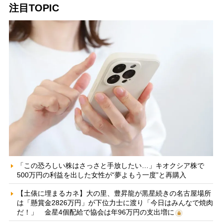
注目TOPIC
「この恐ろしい株はさっさと手放したい…」キオクシア株で
500万円の利益を出した女性が“夢よもう一度”と再購入
【土俵に埋まるカネ】大の里、豊昇龍が黒星続きの名古屋場所
は「懸賞金2826万円」が下位力士に渡り「今日はみんなで焼肉
だ！」 金星4個配給で協会は年96万円の支出増に