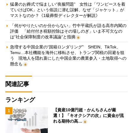
猛暑のお葬式で悩ましい“喪服問題” 女性は「ワンピースを着
ていけばOK」という俗説に潜む誤解、なぜ「ジャケット」が
マストなのか？《1級葬祭ディレクターが解説》
「何がやりたいのか分からない」竹中平蔵氏が語る高市内閣の
評価 「給付付き税額控除はその場しのぎ」いま不可欠なの
は“社会保障制度の改革議論”と指摘
急増する中国企業の“国籍ロンダリング” SHEIN、TikTok、
Temu…本社機能を海外に移転させ、トランプ関税の回避を狙
う 現地人を隠れ蓑にした中国企業の農業参入・土地取得への
懸念も
関連記事
ランキング
【資産10億円超・かんちさんが厳
1
選！】「キオクシアの次」に資金が流
れる期待の高…