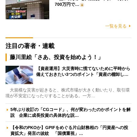
700万円で…
一覧を見る
注目の著者・連載
藤川里絵「さあ、投資を始めよう！」
【資産運用】大災害時に慌てないために平時から
備えておきたい3つのポイント「資産の棚卸し…
大規模な災害が起きると、株式市場が大きく動いたり、取引環
境が不安定になったりすることがある。一方…
5年ぶり改訂の「CGコード」、何が変わったのかポイントを解
説 企業に成長投資の具体的な説…
【令和のPKOか】GPIFをめぐる片山財務相の「円資産への投
資拡大」発言の波紋 「国債重視」…