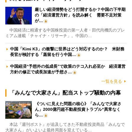
厳しい経済情勢をどう打開するか？中国の下半期
の「経済運営方針」を読み解く 需要不足対策
が…
中国経済に精通する中国株投資の第一人者・田代尚機氏のプレ
ミアム連載「チャイナ・リサーチ」。中国の…
中国「Kimi K3」の衝撃に世界はどう対応するのか？ 米財務
長官が検討する「蒸留を行う中国…
中国経済“予想外の低成長”で政策のテコ入れ必至か 経済運営
方針の修正で成長加速が予想さ…
一覧を見る
「みんなで大家さん」配当ストップ騒動の内幕
《ついに見えた問題の核心》「みんなで大家さ
ん」2000億円超不動産投資トラブル“異常なく
ら…
本誌『週刊ポスト』が追及してきた不動産投資商品「みんなで
大家さん」がいよいよ最終局面を迎えている…