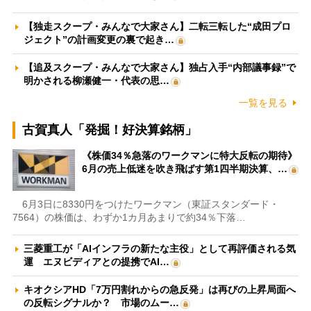
【独走スクープ・みんなで大家さん】二転三転した“成田プロ
ジェクト”の計画変更の裏で起き…
【追及スクープ・みんなで大家さん】独占入手“内部議事録”で
明かされる柳瀬健一・代表の思…
一覧を見る
古賀真人「発掘！好決算銘柄」
《株価34％急落のワークマンに特大反転の期待》
6月の売上低迷を吹き飛ばす第1四半期決算、…
6月3日に8330円をつけたワークマン（東証スタンダード・
7564）の株価は、わずか1カ月あまりで約34％下落…
三菱重工が「AIインフラの新たな主役」として再評価される気
運 エヌビディアとの提携でAI…
キオクシアHD「7万円割れからの急反発」は再びの上昇局面へ
の反転シグナルか？ 市場のムー…