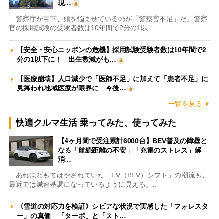
現…
警察庁が目下、頭を悩ませているのが「警察官不足」だ。警察
官の採用試験の受験者数は10年間で2分の1以…
【安全・安心ニッポンの危機】採用試験受験者数は10年間で2
分の1以下に！ 出生数減がも…
【医療崩壊】人口減少で「医師不足」に加えて「患者不足」に
見舞われ地域医療が限界に 今後…
一覧を見る
快適クルマ生活 乗ってみた、使ってみた
【4ヶ月間で受注累計6000台】BEV普及の障壁と
なる「航続距離の不安」「充電のストレス」解
消…
あれほどもてはやされていた「EV（BEV）シフト」の潮流も、
最近では減速基調になっているように見える。…
《雪道の対応力を検証》シビアな状況で実感した「フォレスタ
ー」の真価 「ターボ」と「スト…