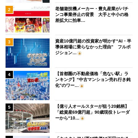
老舗遊技機メーカー・豊丸産業がパチ
2
ンコ事業停止の背景 大手と中小の格
差拡大に拍車…
資産10億円超の投資家が明かす“AI・半
3
導体相場に乗らなかった理由” フルポ
ジション…
【首都圏の不動産価格「危ない駅」ラ
4
ンキング】“中古マンション売れ行き鈍
化”のワー…
【億り人オールスターが狙う20銘柄】
5
「総資産69億円超」90歳現役トレーダ
ーから“10…