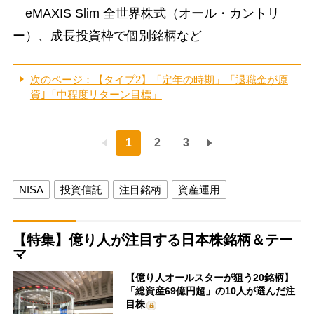
eMAXIS Slim 全世界株式（オール・カントリ
ー）、成長投資枠で個別銘柄など
次のページ：【タイプ2】「定年の時期」「退職金が原
資｣「中程度リターン目標」
1
2
3
NISA
投資信託
注目銘柄
資産運用
【特集】億り人が注目する日本株銘柄＆テー
マ
【億り人オールスターが狙う20銘柄】
「総資産69億円超」の10人が選んだ注
目株