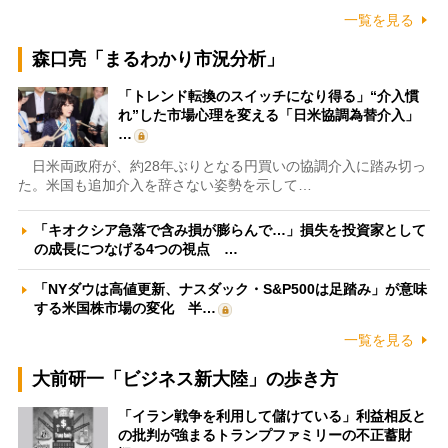
一覧を見る
森口亮「まるわかり市況分析」
「トレンド転換のスイッチになり得る」“介入慣
れ”した市場心理を変える「日米協調為替介入」
…
日米両政府が、約28年ぶりとなる円買いの協調介入に踏み切っ
た。米国も追加介入を辞さない姿勢を示して…
「キオクシア急落で含み損が膨らんで…」損失を投資家として
の成長につなげる4つの視点 …
「NYダウは高値更新、ナスダック・S&P500は足踏み」が意味
する米国株市場の変化 半…
一覧を見る
大前研一「ビジネス新大陸」の歩き方
「イラン戦争を利用して儲けている」利益相反と
の批判が強まるトランプファミリーの不正蓄財