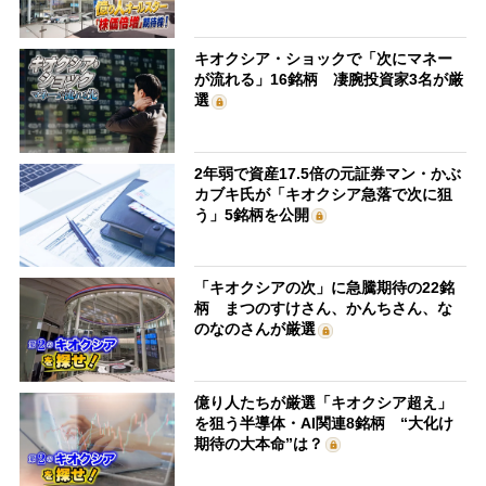
キオクシア・ショックで「次にマネー
が流れる」16銘柄 凄腕投資家3名が厳
選
2年弱で資産17.5倍の元証券マン・かぶ
カブキ氏が「キオクシア急落で次に狙
う」5銘柄を公開
「キオクシアの次」に急騰期待の22銘
柄 まつのすけさん、かんちさん、な
のなのさんが厳選
億り人たちが厳選「キオクシア超え」
を狙う半導体・AI関連8銘柄 “大化け
期待の大本命”は？