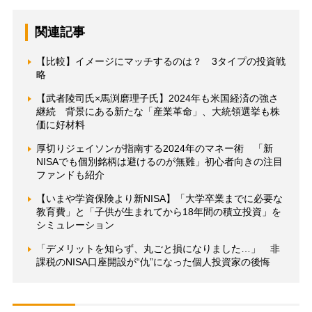
関連記事
【比較】イメージにマッチするのは？ 3タイプの投資戦
略
【武者陵司氏×馬渕磨理子氏】2024年も米国経済の強さ
継続 背景にある新たな「産業革命」、大統領選挙も株
価に好材料
厚切りジェイソンが指南する2024年のマネー術 「新
NISAでも個別銘柄は避けるのが無難」初心者向きの注目
ファンドも紹介
【いまや学資保険より新NISA】「大学卒業までに必要な
教育費」と「子供が生まれてから18年間の積立投資」を
シミュレーション
「デメリットを知らず、丸ごと損になりました…」 非
課税のNISA口座開設が“仇”になった個人投資家の後悔