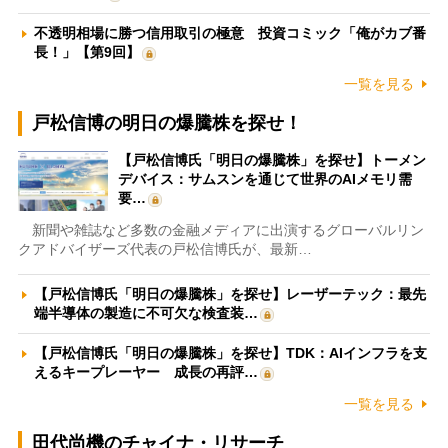
不透明相場に勝つ信用取引の極意 投資コミック「俺がカブ番
長！」【第9回】
一覧を見る
戸松信博の明日の爆騰株を探せ！
【戸松信博氏「明日の爆騰株」を探せ】トーメン
デバイス：サムスンを通じて世界のAIメモリ需
要…
新聞や雑誌など多数の金融メディアに出演するグローバルリン
クアドバイザーズ代表の戸松信博氏が、最新…
【戸松信博氏「明日の爆騰株」を探せ】レーザーテック：最先
端半導体の製造に不可欠な検査装…
【戸松信博氏「明日の爆騰株」を探せ】TDK：AIインフラを支
えるキープレーヤー 成長の再評…
一覧を見る
田代尚機のチャイナ・リサーチ