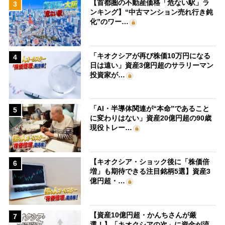
【首都圏の不動産価格「危ない駅」ラ
3
ンキング】“中古マンション売れ行き鈍
化”のワー…
「キオクシアが再び株価10万円になる
4
日は遠い」資産3億円超のサラリーマン
投資家が…
「AI・半導体関連が“本命”であること
5
に変わりはない」資産20億円超の90歳
現役トレー…
【キオクシア・ショック後に「株価倍
6
増」も期待できる注目銘柄5選】資産3
億円超・…
【資産10億円超・かんちさんが厳
7
選！】「キオクシアの次」に資金が流