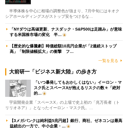
半導体株を中心に相場の調整色が強まり、7月中旬にはキオク
シアホールディングスがストップ安をつけるな…
「NYダウは高値更新、ナスダック・S&P500は足踏み」が意味
する米国株市場の変化 半…
【歴史的な爆騰劇】時価総額10兆円企業が「2連続ストップ
高」「制限値幅拡大」の衝撃 フ…
一覧を見る
大前研一「ビジネス新大陸」の歩き方
「いつ暴発してもおかしくはない」イーロン・マ
スク氏とスペースXが抱えるリスクの数々「絶対
的…
宇宙開発企業「スペースX」の上場で史上初の「兆万長者（ト
リリオネア）」となったイーロン・マスク氏。…
【3メガバンクは純利益5兆円超】銀行、商社、ゼネコンは最高
益続出の一方で、中小企業・…