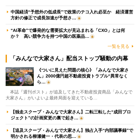
中国経済“予想外の低成長”で政策のテコ入れ必至か 経済運営
方針の修正で成長加速が予想さ…
“AI革命”で爆発的な需要拡大が見込まれる「CXO」とは何
か？ 高い競争力を持つ中国の医薬品…
一覧を見る
「みんなで大家さん」配当ストップ騒動の内幕
《ついに見えた問題の核心》「みんなで大家さ
ん」2000億円超不動産投資トラブル“異常なく
ら…
本誌『週刊ポスト』が追及してきた不動産投資商品「みんなで
大家さん」がいよいよ最終局面を迎えている…
【独走スクープ・みんなで大家さん】二転三転した“成田プロ
ジェクト”の計画変更の裏で起き…
【追及スクープ・みんなで大家さん】独占入手“内部議事録”で
明かされる柳瀬健一・代表の思…