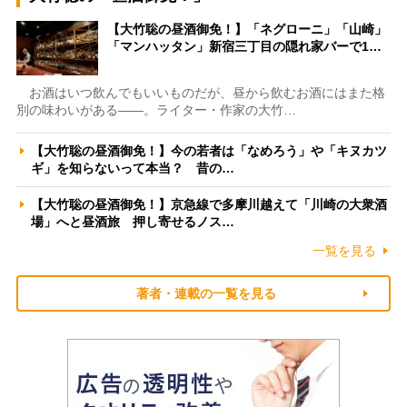
【大竹聡の昼酒御免！】「ネグローニ」「山崎」
「マンハッタン」新宿三丁目の隠れ家バーで1…
お酒はいつ飲んでもいいものだが、昼から飲むお酒にはまた格
別の味わいがある――。ライター・作家の大竹…
【大竹聡の昼酒御免！】今の若者は「なめろう」や「キヌカツ
ギ」を知らないって本当？ 昔の…
【大竹聡の昼酒御免！】京急線で多摩川越えて「川崎の大衆酒
場」へと昼酒旅 押し寄せるノス…
一覧を見る
著者・連載の一覧を見る