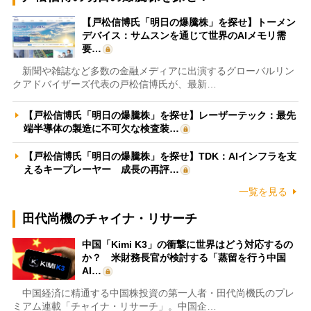
【戸松信博氏「明日の爆騰株」を探せ】トーメン
デバイス：サムスンを通じて世界のAIメモリ需
要…
新聞や雑誌など多数の金融メディアに出演するグローバルリン
クアドバイザーズ代表の戸松信博氏が、最新…
【戸松信博氏「明日の爆騰株」を探せ】レーザーテック：最先
端半導体の製造に不可欠な検査装…
【戸松信博氏「明日の爆騰株」を探せ】TDK：AIインフラを支
えるキープレーヤー 成長の再評…
一覧を見る
田代尚機のチャイナ・リサーチ
中国「Kimi K3」の衝撃に世界はどう対応するの
か？ 米財務長官が検討する「蒸留を行う中国
AI…
中国経済に精通する中国株投資の第一人者・田代尚機氏のプレ
ミアム連載「チャイナ・リサーチ」。中国企…