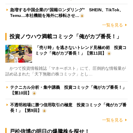
急増する中国企業の“国籍ロンダリング” SHEIN、TikTok、
Temu…本社機能を海外に移転させ…
一覧を見る
投資ノウハウ満載コミック「俺がカブ番長！」
「売り時」を逃さないトレンド見極め術 投資コ
ミック「俺がカブ番長！」【第11回】
かつて投資情報雑誌「マネーポスト」にて、圧倒的な情報量が
詰め込まれた「天下無敵の株コミック」とし…
テクニカル分析・集中講義 投資コミック「俺がカブ番長！」
【第10回】
不透明相場に勝つ信用取引の極意 投資コミック「俺がカブ番
長！」【第9回】
一覧を見る
戸松信博の明日の爆騰株を探せ！