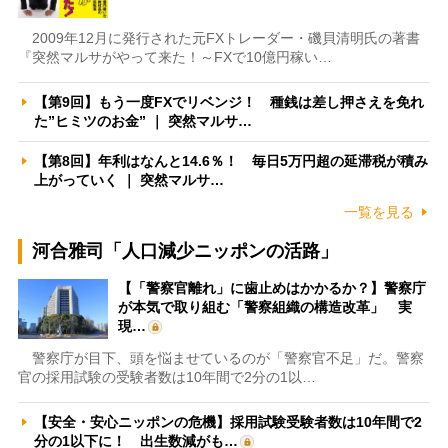
2009年12月に発行された元FXトレーダー・磯貝清明氏の著書
『突然マルサがやって来た！～FXで10億円稼い…
【第9回】もう一度FXでリベンジ！ 種銭は差し押さえを免れ
た”ヒミツのお金” ｜ 突然マルサ…
【第8回】年利はなんと14.6％！ 毎日5万円超の延滞税が積み
上がっていく ｜ 突然マルサ…
一覧を見る
河合雅司「人口減少ニッポンの活路」
【「警察官離れ」に歯止めはかかるか？】警察庁
が本気で取り組む「警察組織の構造改革」 実
現…
警察庁が目下、頭を悩ませているのが「警察官不足」だ。警察
官の採用試験の受験者数は10年間で2分の1以…
【安全・安心ニッポンの危機】採用試験受験者数は10年間で2
分の1以下に！ 出生数減がも…