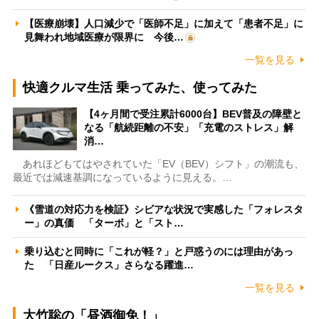
【医療崩壊】人口減少で「医師不足」に加えて「患者不足」に
見舞われ地域医療が限界に 今後…
一覧を見る
快適クルマ生活 乗ってみた、使ってみた
【4ヶ月間で受注累計6000台】BEV普及の障壁と
なる「航続距離の不安」「充電のストレス」解
消…
あれほどもてはやされていた「EV（BEV）シフト」の潮流も、
最近では減速基調になっているように見える。…
《雪道の対応力を検証》シビアな状況で実感した「フォレスタ
ー」の真価 「ターボ」と「スト…
乗り込むと同時に「これが軽？」と戸惑うのには理由があっ
た 「日産ルークス」さらなる躍進…
一覧を見る
大竹聡の「昼酒御免！」