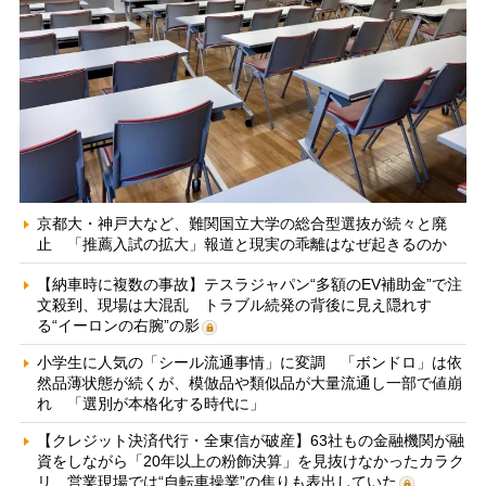
京都大・神戸大など、難関国立大学の総合型選抜が続々と廃
止 「推薦入試の拡大」報道と現実の乖離はなぜ起きるのか
【納車時に複数の事故】テスラジャパン“多額のEV補助金”で注
文殺到、現場は大混乱 トラブル続発の背後に見え隠れす
る“イーロンの右腕”の影
小学生に人気の「シール流通事情」に変調 「ボンドロ」は依
然品薄状態が続くが、模倣品や類似品が大量流通し一部で値崩
れ 「選別が本格化する時代に」
【クレジット決済代行・全東信が破産】63社もの金融機関が融
資をしながら「20年以上の粉飾決算」を見抜けなかったカラク
リ 営業現場では“自転車操業”の焦りも表出していた