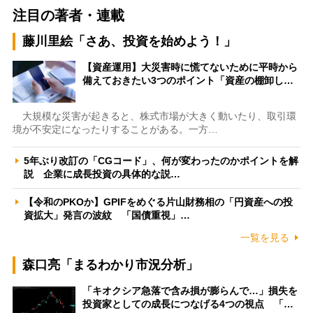
注目の著者・連載
藤川里絵「さあ、投資を始めよう！」
【資産運用】大災害時に慌てないために平時から
備えておきたい3つのポイント「資産の棚卸し…
大規模な災害が起きると、株式市場が大きく動いたり、取引環
境が不安定になったりすることがある。一方…
5年ぶり改訂の「CGコード」、何が変わったのかポイントを解
説 企業に成長投資の具体的な説…
【令和のPKOか】GPIFをめぐる片山財務相の「円資産への投
資拡大」発言の波紋 「国債重視」…
一覧を見る
森口亮「まるわかり市況分析」
「キオクシア急落で含み損が膨らんで…」損失を
投資家としての成長につなげる4つの視点 「…