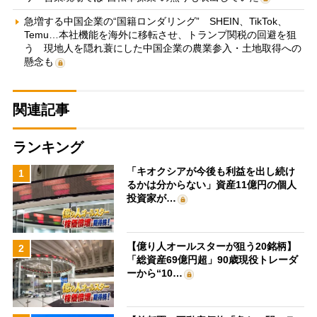
急増する中国企業の“国籍ロンダリング” SHEIN、TikTok、
Temu…本社機能を海外に移転させ、トランプ関税の回避を狙
う 現地人を隠れ蓑にした中国企業の農業参入・土地取得への
懸念も
関連記事
ランキング
「キオクシアが今後も利益を出し続け
1
るかは分からない」資産11億円の個人
投資家が…
【億り人オールスターが狙う20銘柄】
2
「総資産69億円超」90歳現役トレーダ
ーから“10…