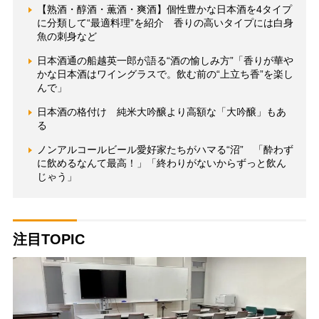
【熟酒・醇酒・薫酒・爽酒】個性豊かな日本酒を4タイプ
に分類して“最適料理”を紹介 香りの高いタイプには白身
魚の刺身など
日本酒通の船越英一郎が語る“酒の愉しみ方”「香りが華や
かな日本酒はワイングラスで。飲む前の“上立ち香”を楽し
んで」
日本酒の格付け 純米大吟醸より高額な「大吟醸」もあ
る
ノンアルコールビール愛好家たちがハマる“沼” 「酔わず
に飲めるなんて最高！」「終わりがないからずっと飲ん
じゃう」
注目TOPIC