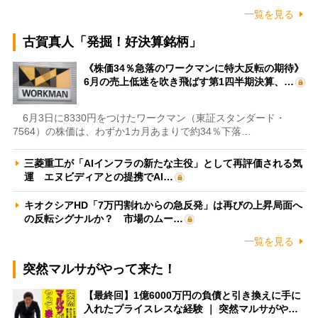
一覧を見る
古賀真人「発掘！好決算銘柄」
《株価34％急落のワークマンに特大反転の期待》
6月の売上低迷を吹き飛ばす第1四半期決算、…
6月3日に8330円をつけたワークマン（東証スタンダード・
7564）の株価は、わずか1カ月あまりで約34％下落…
三菱重工が「AIインフラの新たな主役」として再評価される気
運 エヌビディアとの提携でAI…
キオクシアHD「7万円割れからの急反発」は再びの上昇局面へ
の反転シグナルか？ 市場のムー…
一覧を見る
突然マルサがやって来た！
【最終回】1億6000万円の負債と引き換えに手に
入れたプライスレスな経験 ｜ 突然マルサがや…