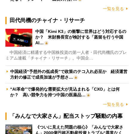
一覧を見る
田代尚機のチャイナ・リサーチ
中国「Kimi K3」の衝撃に世界はどう対応するの
か？ 米財務長官が検討する「蒸留を行う中国
AI…
中国経済に精通する中国株投資の第一人者・田代尚機氏のプレ
ミアム連載「チャイナ・リサーチ」。中国企…
中国経済“予想外の低成長”で政策のテコ入れ必至か 経済運営
方針の修正で成長加速が予想さ…
“AI革命”で爆発的な需要拡大が見込まれる「CXO」とは何
か？ 高い競争力を持つ中国の医薬品…
一覧を見る
「みんなで大家さん」配当ストップ騒動の内幕
《ついに見えた問題の核心》「みんなで大家さ
ん」2000億円超不動産投資トラブル“異常なく