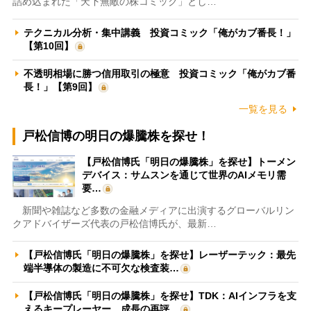
詰め込まれた「天下無敵の株コミック」とし…
テクニカル分析・集中講義 投資コミック「俺がカブ番長！」
【第10回】
不透明相場に勝つ信用取引の極意 投資コミック「俺がカブ番
長！」【第9回】
一覧を見る
戸松信博の明日の爆騰株を探せ！
【戸松信博氏「明日の爆騰株」を探せ】トーメン
デバイス：サムスンを通じて世界のAIメモリ需
要…
新聞や雑誌など多数の金融メディアに出演するグローバルリン
クアドバイザーズ代表の戸松信博氏が、最新…
【戸松信博氏「明日の爆騰株」を探せ】レーザーテック：最先
端半導体の製造に不可欠な検査装…
【戸松信博氏「明日の爆騰株」を探せ】TDK：AIインフラを支
えるキープレーヤー 成長の再評…