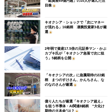
「総資産69億円超」の10人が選んだ注
目株
キオクシア・ショックで「次にマネー
が流れる」16銘柄 凄腕投資家3名が厳
選
2年弱で資産17.5倍の元証券マン・かぶ
カブキ氏が「キオクシア急落で次に狙
う」5銘柄を公開
「キオクシアの次」に急騰期待の22銘
柄 まつのすけさん、かんちさん、な
のなのさんが厳選
億り人たちが厳選「キオクシア超え」
を狙う半導体・AI関連8銘柄 “大化け
期待の大本命”は？