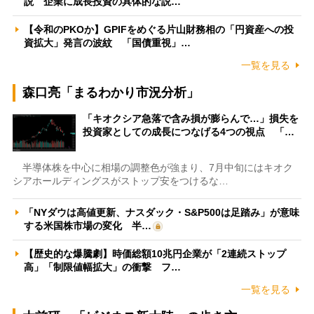
説 企業に成長投資の具体的な説…
【令和のPKOか】GPIFをめぐる片山財務相の「円資産への投
資拡大」発言の波紋 「国債重視」…
一覧を見る
森口亮「まるわかり市況分析」
「キオクシア急落で含み損が膨らんで…」損失を
投資家としての成長につなげる4つの視点 「…
半導体株を中心に相場の調整色が強まり、7月中旬にはキオク
シアホールディングスがストップ安をつけるな…
「NYダウは高値更新、ナスダック・S&P500は足踏み」が意味
する米国株市場の変化 半…
【歴史的な爆騰劇】時価総額10兆円企業が「2連続ストップ
高」「制限値幅拡大」の衝撃 フ…
一覧を見る