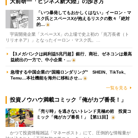
大前研一「ビジネス新大陸」の歩き方
「いつ暴発してもおかしくはない」イーロン・マ
スク氏とスペースXが抱えるリスクの数々「絶対
的…
宇宙開発企業「スペースX」の上場で史上初の「兆万長者（ト
リリオネア）」となったイーロン・マスク氏。…
【3メガバンクは純利益5兆円超】銀行、商社、ゼネコンは最高
益続出の一方で、中小企業・…
急増する中国企業の“国籍ロンダリング” SHEIN、TikTok、
Temu…本社機能を海外に移転させ…
一覧を見る
投資ノウハウ満載コミック「俺がカブ番長！」
「売り時」を逃さないトレンド見極め術 投資コ
ミック「俺がカブ番長！」【第11回】
かつて投資情報雑誌「マネーポスト」にて、圧倒的な情報量が