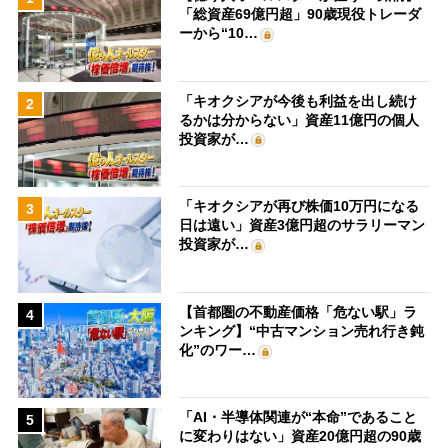
「総資産69億円超」90歳現役トレーダ
ーから“10…
「キオクシアが今後も利益を出し続け
2
るかは分からない」資産11億円の個人
投資家が…
「キオクシアが再び株価10万円になる
3
日は遠い」資産3億円超のサラリーマン
投資家が…
【首都圏の不動産価格「危ない駅」ラ
4
ンキング】“中古マンション売れ行き鈍
化”のワー…
「AI・半導体関連が“本命”であること
5
に変わりはない」資産20億円超の90歳