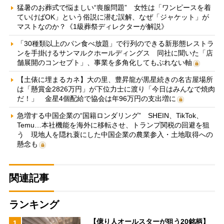
猛暑のお葬式で悩ましい“喪服問題” 女性は「ワンピースを着
ていけばOK」という俗説に潜む誤解、なぜ「ジャケット」が
マストなのか？《1級葬祭ディレクターが解説》
「30種類以上のパン食べ放題」で行列のできる新形態レストラ
ンを手掛けるサンマルクホールディングス 同社に聞いた「店
舗展開のコンセプト」、事業を多角化してもぶれない軸
【土俵に埋まるカネ】大の里、豊昇龍が黒星続きの名古屋場所
は「懸賞金2826万円」が下位力士に渡り「今日はみんなで焼肉
だ！」 金星4個配給で協会は年96万円の支出増に
急増する中国企業の“国籍ロンダリング” SHEIN、TikTok、
Temu…本社機能を海外に移転させ、トランプ関税の回避を狙
う 現地人を隠れ蓑にした中国企業の農業参入・土地取得への
懸念も
関連記事
ランキング
【億り人オールスターが狙う20銘柄】
1