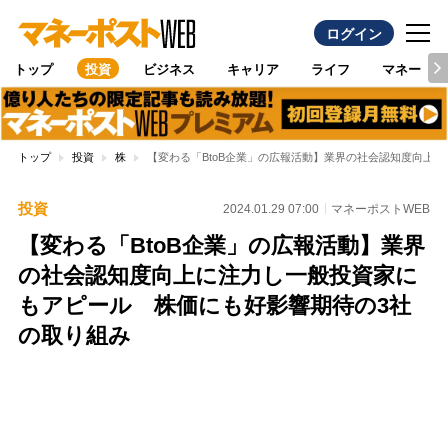
ログイン
トップ
投資
ビジネス
キャリア
ライフ
マネー
トップ
投資
株
【変わる「BtoB企業」の広報活動】業界の社会認知度向上
投資
2024.01.29 07:00
マネーポストWEB
【変わる「BtoB企業」の広報活動】業界
の社会認知度向上に注力し一般投資家に
もアピール 株価にも好影響期待の3社
の取り組み
Loaded
:
100.00%
/
Unmute