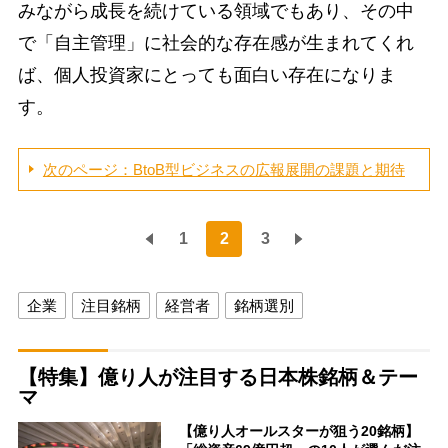
みながら成長を続けている領域でもあり、その中
で「自主管理」に社会的な存在感が生まれてくれ
ば、個人投資家にとっても面白い存在になりま
す。
次のページ：BtoB型ビジネスの広報展開の課題と期待
1
2
3
企業
注目銘柄
経営者
銘柄選別
【特集】億り人が注目する日本株銘柄＆テー
マ
【億り人オールスターが狙う20銘柄】