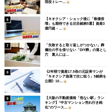
現役トレー…
【キオクシア・ショック後に「株価倍
6
増」も期待できる注目銘柄5選】資産3
億円超・…
「失敗すると取り返しがつかない」葬
7
儀社の手を借りない「DIY葬」の落とし
穴 素人には…
《2年弱で資産17.5倍の元証券マンが
8
「キオクシア急落で次に狙う」5銘柄を
公開》10…
【大阪の不動産価格「危ない駅」ラン
9
キング】“中古マンション売れ行き鈍
化”のワース…