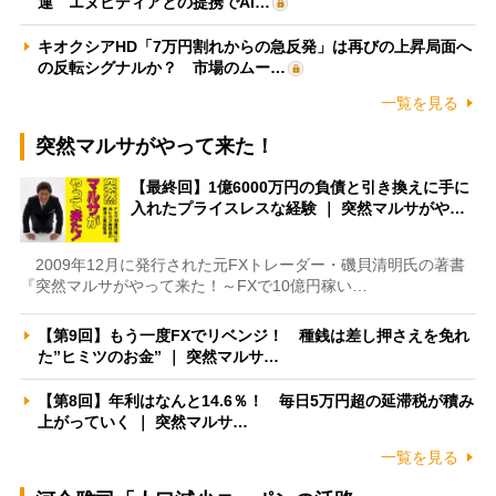
運 エヌビディアとの提携でAI…
キオクシアHD「7万円割れからの急反発」は再びの上昇局面へ
の反転シグナルか？ 市場のムー…
一覧を見る
突然マルサがやって来た！
【最終回】1億6000万円の負債と引き換えに手に
入れたプライスレスな経験 ｜ 突然マルサがや…
2009年12月に発行された元FXトレーダー・磯貝清明氏の著書
『突然マルサがやって来た！～FXで10億円稼い…
【第9回】もう一度FXでリベンジ！ 種銭は差し押さえを免れ
た”ヒミツのお金” ｜ 突然マルサ…
【第8回】年利はなんと14.6％！ 毎日5万円超の延滞税が積み
上がっていく ｜ 突然マルサ…
一覧を見る