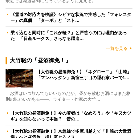
最近では減速基調になっているように見える。…
《雪道の対応力を検証》シビアな状況で実感した「フォレスタ
ー」の真価 「ターボ」と「スト…
乗り込むと同時に「これが軽？」と戸惑うのには理由があっ
た 「日産ルークス」さらなる躍進…
一覧を見る
大竹聡の「昼酒御免！」
【大竹聡の昼酒御免！】「ネグローニ」「山崎」
「マンハッタン」新宿三丁目の隠れ家バーで1…
お酒はいつ飲んでもいいものだが、昼から飲むお酒にはまた格
別の味わいがある――。ライター・作家の大竹…
【大竹聡の昼酒御免！】今の若者は「なめろう」や「キヌカツ
ギ」を知らないって本当？ 昔の…
【大竹聡の昼酒御免！】京急線で多摩川越えて「川崎の大衆酒
場」へと昼酒旅 押し寄せるノス…