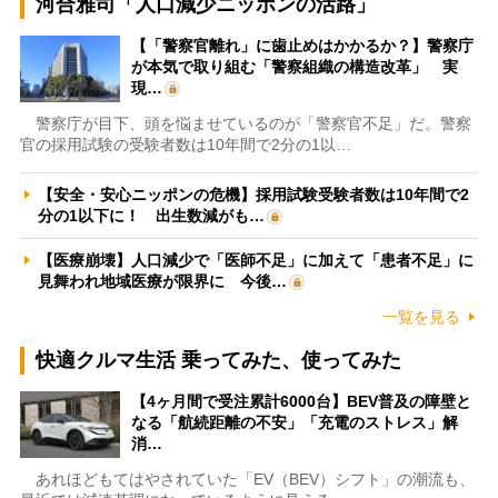
河合雅司「人口減少ニッポンの活路」
【「警察官離れ」に歯止めはかかるか？】警察庁
が本気で取り組む「警察組織の構造改革」 実
現…
警察庁が目下、頭を悩ませているのが「警察官不足」だ。警察
官の採用試験の受験者数は10年間で2分の1以…
【安全・安心ニッポンの危機】採用試験受験者数は10年間で2
分の1以下に！ 出生数減がも…
【医療崩壊】人口減少で「医師不足」に加えて「患者不足」に
見舞われ地域医療が限界に 今後…
一覧を見る
快適クルマ生活 乗ってみた、使ってみた
【4ヶ月間で受注累計6000台】BEV普及の障壁と
なる「航続距離の不安」「充電のストレス」解
消…
あれほどもてはやされていた「EV（BEV）シフト」の潮流も、