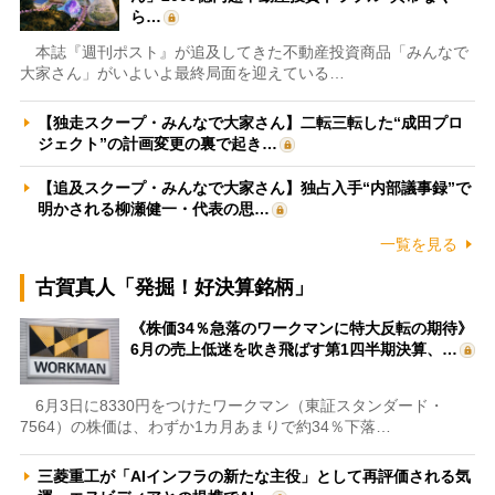
ら…
本誌『週刊ポスト』が追及してきた不動産投資商品「みんなで
大家さん」がいよいよ最終局面を迎えている…
【独走スクープ・みんなで大家さん】二転三転した“成田プロ
ジェクト”の計画変更の裏で起き…
【追及スクープ・みんなで大家さん】独占入手“内部議事録”で
明かされる柳瀬健一・代表の思…
一覧を見る
古賀真人「発掘！好決算銘柄」
《株価34％急落のワークマンに特大反転の期待》
6月の売上低迷を吹き飛ばす第1四半期決算、…
6月3日に8330円をつけたワークマン（東証スタンダード・
7564）の株価は、わずか1カ月あまりで約34％下落…
三菱重工が「AIインフラの新たな主役」として再評価される気