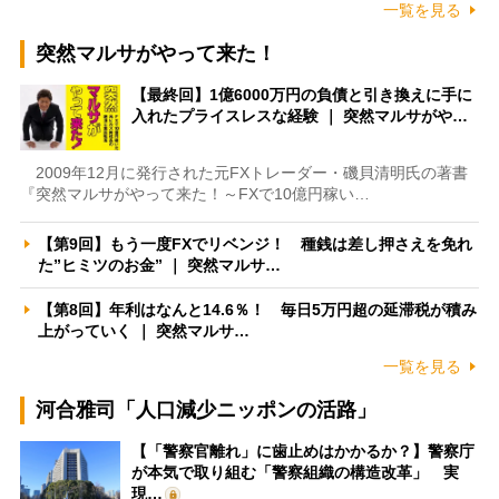
一覧を見る
突然マルサがやって来た！
【最終回】1億6000万円の負債と引き換えに手に
入れたプライスレスな経験 ｜ 突然マルサがや…
2009年12月に発行された元FXトレーダー・磯貝清明氏の著書
『突然マルサがやって来た！～FXで10億円稼い…
【第9回】もう一度FXでリベンジ！ 種銭は差し押さえを免れ
た”ヒミツのお金” ｜ 突然マルサ…
【第8回】年利はなんと14.6％！ 毎日5万円超の延滞税が積み
上がっていく ｜ 突然マルサ…
一覧を見る
河合雅司「人口減少ニッポンの活路」
【「警察官離れ」に歯止めはかかるか？】警察庁
が本気で取り組む「警察組織の構造改革」 実
現…