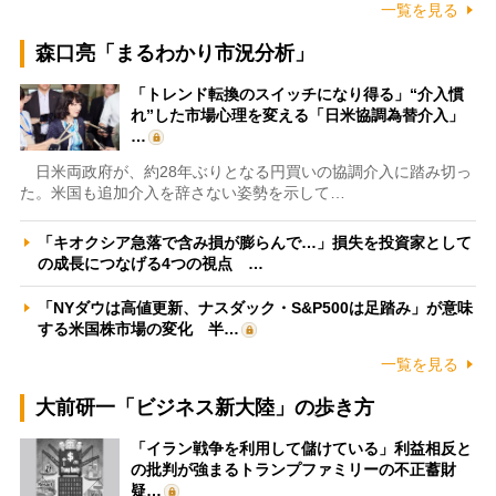
一覧を見る
森口亮「まるわかり市況分析」
「トレンド転換のスイッチになり得る」“介入慣
れ”した市場心理を変える「日米協調為替介入」
…
日米両政府が、約28年ぶりとなる円買いの協調介入に踏み切っ
た。米国も追加介入を辞さない姿勢を示して…
「キオクシア急落で含み損が膨らんで…」損失を投資家として
の成長につなげる4つの視点 …
「NYダウは高値更新、ナスダック・S&P500は足踏み」が意味
する米国株市場の変化 半…
一覧を見る
大前研一「ビジネス新大陸」の歩き方
「イラン戦争を利用して儲けている」利益相反と
の批判が強まるトランプファミリーの不正蓄財
疑…