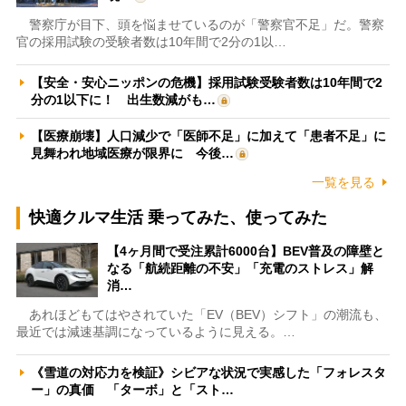
警察庁が目下、頭を悩ませているのが「警察官不足」だ。警察
官の採用試験の受験者数は10年間で2分の1以…
【安全・安心ニッポンの危機】採用試験受験者数は10年間で2
分の1以下に！ 出生数減がも…
【医療崩壊】人口減少で「医師不足」に加えて「患者不足」に
見舞われ地域医療が限界に 今後…
一覧を見る
快適クルマ生活 乗ってみた、使ってみた
【4ヶ月間で受注累計6000台】BEV普及の障壁と
なる「航続距離の不安」「充電のストレス」解
消…
あれほどもてはやされていた「EV（BEV）シフト」の潮流も、
最近では減速基調になっているように見える。…
《雪道の対応力を検証》シビアな状況で実感した「フォレスタ
ー」の真価 「ターボ」と「スト…