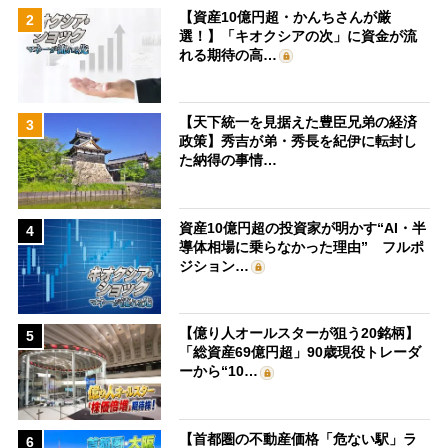
【資産10億円超・かんちさんが厳
2
選！】「キオクシアの次」に資金が流
れる期待の高…
【天下統一を見据えた豊臣兄弟の経済
3
政策】秀吉が弟・秀長を紀伊に転封し
た納得の事情…
資産10億円超の投資家が明かす“AI・半
4
導体相場に乗らなかった理由” フルポ
ジション…
【億り人オールスターが狙う20銘柄】
5
「総資産69億円超」90歳現役トレーダ
ーから“10…
【首都圏の不動産価格「危ない駅」ラ
6