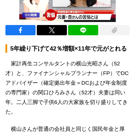
5年繰り下げて42％増額×11年で元がとれる
家計再生コンサルタントの横山光昭さん（52
才）と、ファイナンシャルプランナー（FP）でDC
アドバイザー（確定拠出年金＝DCおよび年金制度
の専門家）の関口ひろみさん（52才）夫妻は同い
年。二人三脚で子供6人の大家族を切り盛りしてき
た。
横山さんが普通の会社員と同じく国民年金と厚