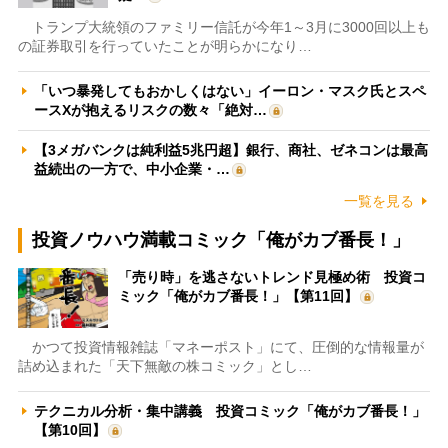
トランプ大統領のファミリー信託が今年1～3月に3000回以上も
の証券取引を行っていたことが明らかになり…
「いつ暴発してもおかしくはない」イーロン・マスク氏とスペ
ースXが抱えるリスクの数々「絶対…
【3メガバンクは純利益5兆円超】銀行、商社、ゼネコンは最高
益続出の一方で、中小企業・…
一覧を見る
投資ノウハウ満載コミック「俺がカブ番長！」
「売り時」を逃さないトレンド見極め術 投資コ
ミック「俺がカブ番長！」【第11回】
かつて投資情報雑誌「マネーポスト」にて、圧倒的な情報量が
詰め込まれた「天下無敵の株コミック」とし…
テクニカル分析・集中講義 投資コミック「俺がカブ番長！」
【第10回】