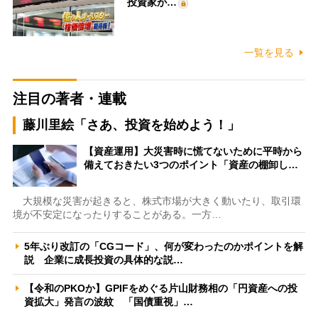
投資家が…
一覧を見る
注目の著者・連載
藤川里絵「さあ、投資を始めよう！」
【資産運用】大災害時に慌てないために平時から
備えておきたい3つのポイント「資産の棚卸し…
大規模な災害が起きると、株式市場が大きく動いたり、取引環
境が不安定になったりすることがある。一方…
5年ぶり改訂の「CGコード」、何が変わったのかポイントを解
説 企業に成長投資の具体的な説…
【令和のPKOか】GPIFをめぐる片山財務相の「円資産への投
資拡大」発言の波紋 「国債重視」…