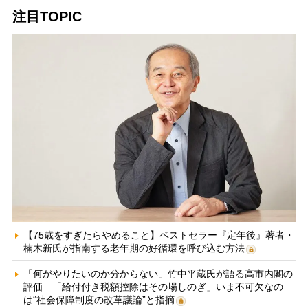
注目TOPIC
【75歳をすぎたらやめること】ベストセラー『定年後』著者・
楠木新氏が指南する老年期の好循環を呼び込む方法
「何がやりたいのか分からない」竹中平蔵氏が語る高市内閣の
評価 「給付付き税額控除はその場しのぎ」いま不可欠なの
は“社会保障制度の改革議論”と指摘