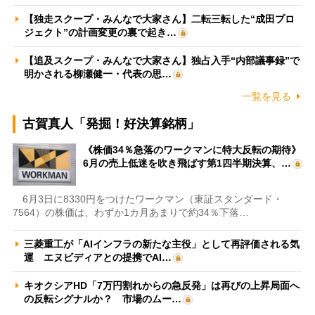
【独走スクープ・みんなで大家さん】二転三転した“成田プロ
ジェクト”の計画変更の裏で起き…
【追及スクープ・みんなで大家さん】独占入手“内部議事録”で
明かされる柳瀬健一・代表の思…
一覧を見る
古賀真人「発掘！好決算銘柄」
《株価34％急落のワークマンに特大反転の期待》
6月の売上低迷を吹き飛ばす第1四半期決算、…
6月3日に8330円をつけたワークマン（東証スタンダード・
7564）の株価は、わずか1カ月あまりで約34％下落…
三菱重工が「AIインフラの新たな主役」として再評価される気
運 エヌビディアとの提携でAI…
キオクシアHD「7万円割れからの急反発」は再びの上昇局面へ
の反転シグナルか？ 市場のムー…