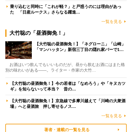
乗り込むと同時に「これが軽？」と戸惑うのには理由があっ
た 「日産ルークス」さらなる躍進…
一覧を見る
大竹聡の「昼酒御免！」
【大竹聡の昼酒御免！】「ネグローニ」「山崎」
「マンハッタン」新宿三丁目の隠れ家バーで1…
お酒はいつ飲んでもいいものだが、昼から飲むお酒にはまた格
別の味わいがある――。ライター・作家の大竹…
【大竹聡の昼酒御免！】今の若者は「なめろう」や「キヌカツ
ギ」を知らないって本当？ 昔の…
【大竹聡の昼酒御免！】京急線で多摩川越えて「川崎の大衆酒
場」へと昼酒旅 押し寄せるノス…
一覧を見る
著者・連載の一覧を見る