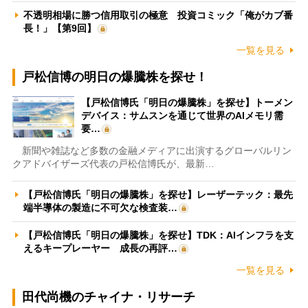
不透明相場に勝つ信用取引の極意 投資コミック「俺がカブ番
長！」【第9回】
一覧を見る
戸松信博の明日の爆騰株を探せ！
【戸松信博氏「明日の爆騰株」を探せ】トーメン
デバイス：サムスンを通じて世界のAIメモリ需
要…
新聞や雑誌など多数の金融メディアに出演するグローバルリン
クアドバイザーズ代表の戸松信博氏が、最新…
【戸松信博氏「明日の爆騰株」を探せ】レーザーテック：最先
端半導体の製造に不可欠な検査装…
【戸松信博氏「明日の爆騰株」を探せ】TDK：AIインフラを支
えるキープレーヤー 成長の再評…
一覧を見る
田代尚機のチャイナ・リサーチ