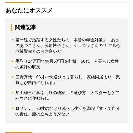
あなたにオススメ
関連記事
第一線で活躍する女性たちの「本音の年金対策」 あさ
のあつこさん、荻原博子さん、ショコラさんの“リアルな
老後資金との向き合い方”
手取り24万円で毎月5万円を貯蓄 50代一人暮らし女性
の家計の収支
庄野真代、66才の快適ひとり暮らし 家族同居より「気
持ちが自由になれる」
加山雄三に学ぶ「終の棲家」の選び方 大スターもケア
ハウスに住む時代
ロザンナ、70才のひとり暮らし生活を満喫「すべて自分
の責任、腹の立ちようがない」