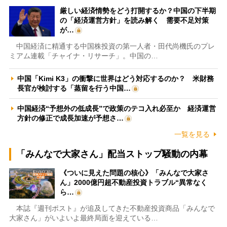
厳しい経済情勢をどう打開するか？中国の下半期
の「経済運営方針」を読み解く 需要不足対策
が…
中国経済に精通する中国株投資の第一人者・田代尚機氏のプレ
ミアム連載「チャイナ・リサーチ」。中国の…
中国「Kimi K3」の衝撃に世界はどう対応するのか？ 米財務
長官が検討する「蒸留を行う中国…
中国経済“予想外の低成長”で政策のテコ入れ必至か 経済運営
方針の修正で成長加速が予想さ…
一覧を見る
「みんなで大家さん」配当ストップ騒動の内幕
《ついに見えた問題の核心》「みんなで大家さ
ん」2000億円超不動産投資トラブル“異常なく
ら…
本誌『週刊ポスト』が追及してきた不動産投資商品「みんなで
大家さん」がいよいよ最終局面を迎えている…