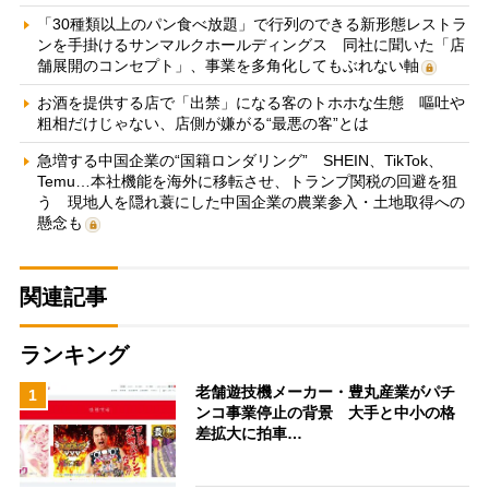
「30種類以上のパン食べ放題」で行列のできる新形態レストラ
ンを手掛けるサンマルクホールディングス 同社に聞いた「店
舗展開のコンセプト」、事業を多角化してもぶれない軸
お酒を提供する店で「出禁」になる客のトホホな生態 嘔吐や
粗相だけじゃない、店側が嫌がる“最悪の客”とは
急増する中国企業の“国籍ロンダリング” SHEIN、TikTok、
Temu…本社機能を海外に移転させ、トランプ関税の回避を狙
う 現地人を隠れ蓑にした中国企業の農業参入・土地取得への
懸念も
関連記事
ランキング
老舗遊技機メーカー・豊丸産業がパチ
1
ンコ事業停止の背景 大手と中小の格
差拡大に拍車…