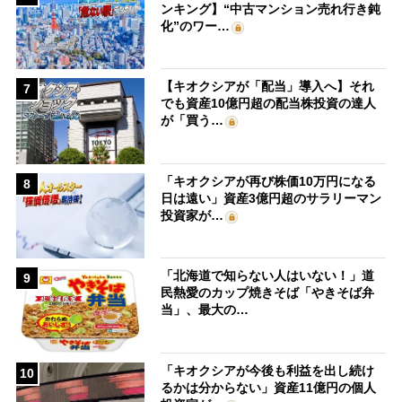
ンキング】“中古マンション売れ行き鈍
化”のワー…
【キオクシアが「配当」導入へ】それ
7
でも資産10億円超の配当株投資の達人
が「買う…
「キオクシアが再び株価10万円になる
8
日は遠い」資産3億円超のサラリーマン
投資家が…
「北海道で知らない人はいない！」道
9
民熱愛のカップ焼きそば「やきそば弁
当」、最大の…
「キオクシアが今後も利益を出し続け
10
るかは分からない」資産11億円の個人