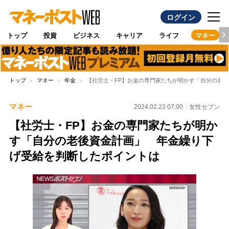
ログイン
トップ
投資
ビジネス
キャリア
ライフ
マネー
トップ
マネー
年金
【社労士・FP】お金の専門家たちが明かす「自分の老
マネー
2024.02.23 07:00
女性セブン
【社労士・FP】お金の専門家たちが明か
す「自分の老後資金計画」 年金繰り下
げ受給を判断したポイントは