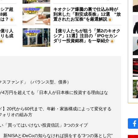
クシア超
キオクシア爆騰の裏で仕込み時が
8銘
到来した「割安成長株」12選 “放
”は？
置されたお宝株”を厳選解説
】億り人
【億り人たちが狙う「第2のキオク
よりも成
シア」11選】注目の「IPOセカン
ダリー投資銘柄」を一挙紹介
クスファンド」（バランス型、債券）
が4万円を超えても「日本人が日本株に投資する理由はな
ガイド】20代から60代まで、年齢・家族構成によって変化する
フォリオの組み方
たい「買ってはいけない投資信託」3つのタイプ
新NISAとiDeCoの知らなければ損をする“3つの落とし穴”