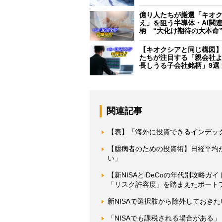
億り人たちが厳選「キオ
え」を狙う半導体・AI関連
柄 “大化け期待の大本命
【キオクシアと同じ構図
たちが注目する「親会社
長しうる子会社銘柄」9選
関連記事
【表】「海外に投資できるインデッ
【臆病者のための投資術】日経平均
い」
【新NISAとiDeCoの年代別攻略
「リスク許容度」を踏まえたポート
新NISAで選択肢から除外しておき
「NISAでも課税される場合がある」 