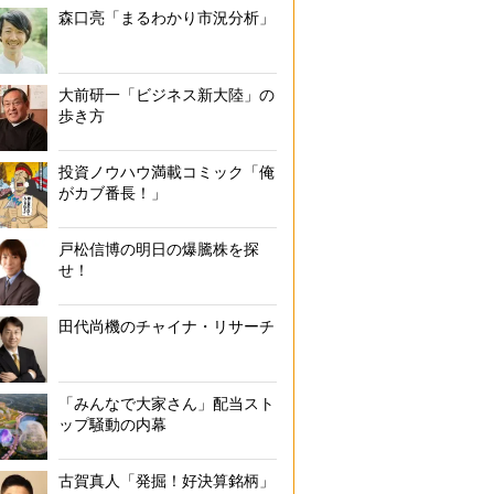
森口亮「まるわかり市況分析」
大前研一「ビジネス新大陸」の
歩き方
投資ノウハウ満載コミック「俺
がカブ番長！」
戸松信博の明日の爆騰株を探
せ！
田代尚機のチャイナ・リサーチ
「みんなで大家さん」配当スト
ップ騒動の内幕
古賀真人「発掘！好決算銘柄」