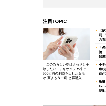
注目TOPIC
【納
到、
の右
「何
価 
保障
「この恐ろしい株はさっさと手
小学
放したい…」キオクシア株で
薄状
500万円の利益を出した女性
別が
が“夢よもう一度”と再購入
急増
Te
現地