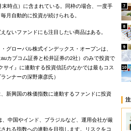
2月末時点）に含まれている。同枠の場合、一度手
7
て毎月自動的に投資が続けられる。
8
えないファンドにも注目したい商品はある。
9
ト・グローバル株式インデックス・オープンは、
auカブコム証券と松井証券の2社）のみで投資で
コクサイ』に連動する投資信託のなかでは最もコス
10
プランナーの深野康彦氏）
、新興国の株価指数に連動するファンドに投資
注
クスは、中国やインド、ブラジルなど、運用会社が厳
成される指数への連動を目指します。リスクをコ