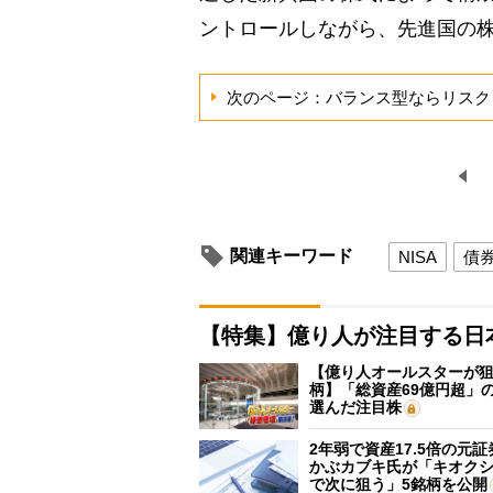
ントロールしながら、先進国の
次のページ：バランス型ならリスク
関連キーワード
NISA
債
【特集】億り人が注目する日
【億り人オールスターが狙
柄】「総資産69億円超」の
選んだ注目株
2年弱で資産17.5倍の元
かぶカブキ氏が「キオク
で次に狙う」5銘柄を公開