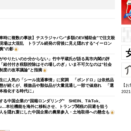
車時に複数の事故】テスラジャパン“多額のEV補助金”で注文殺
現場は大混乱 トラブル続発の背後に見え隠れする“イーロン
腕”の影
がやりたいのか分からない」竹中平蔵氏が語る高市内閣の評
「給付付き税額控除はその場しのぎ」いま不可欠なのは“社会
制度の改革議論”と指摘
生に人気の「シール流通事情」に変調 「ボンドロ」は依然品
【お
態が続くが、模倣品や類似品が大量流通し一部で値崩れ 「選
本格化する時代に」
202
する中国企業の“国籍ロンダリング” SHEIN、TikTok、
mu…本社機能を海外に移転させ、トランプ関税の回避を狙う
人を隠れ蓑にした中国企業の農業参入・土地取得への懸念も