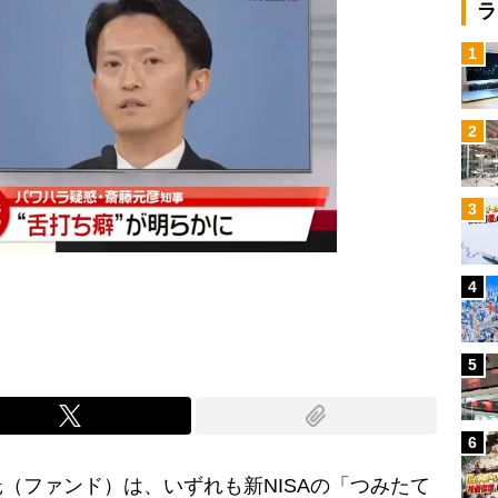
ラ
1
2
3
4
5
6
ファンド）は、いずれも新NISAの「つみたて