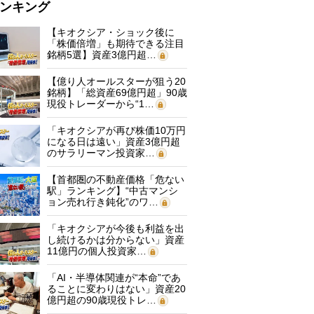
ンキング
【キオクシア・ショック後に
「株価倍増」も期待できる注目
銘柄5選】資産3億円超…
【億り人オールスターが狙う20
銘柄】「総資産69億円超」90歳
現役トレーダーから“1…
「キオクシアが再び株価10万円
になる日は遠い」資産3億円超
のサラリーマン投資家…
【首都圏の不動産価格「危ない
駅」ランキング】“中古マンシ
ョン売れ行き鈍化”のワ…
「キオクシアが今後も利益を出
し続けるかは分からない」資産
11億円の個人投資家…
「AI・半導体関連が“本命”であ
ることに変わりはない」資産20
億円超の90歳現役トレ…