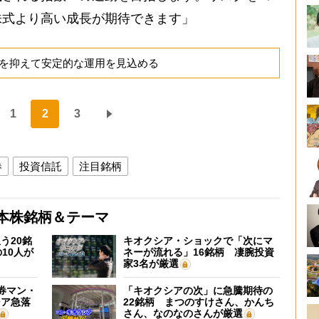
株式より高い成長が期待できます」
を抑えて安定的な運用を見込める
1
2
3
券
投資信託
注目銘柄
本株銘柄＆テーマ
う20銘
キオクシア・ショックで「次にマ
10人が
ネーが流れる」16銘柄 凄腕投資
家3名が厳選
証券マン・
「キオクシアの次」に急騰期待の
シア急落
22銘柄 まつのすけさん、かんち
さん、なのなのさんが厳選