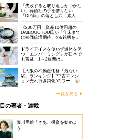
「失敗すると取り返しがつかな
い」葬儀社の手を借りない
「DIY葬」の落とし穴 素人
に…
《200万円→資産10億円超の
DAIBOUCHOU氏が「年末まで
に株価倍増期待」の5銘柄を…
ドライアイスを使わず遺体を保
つ「エンバーミング」が日本で
も普及 1～2週間は…
【大阪の不動産価格「危ない
駅」ランキング】“中古マンシ
ョン売れ行き鈍化”のワー…
一覧を見る
目の著者・連載
藤川里絵「さあ、投資を始めよ
う！」