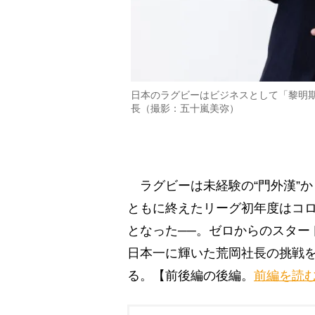
日本のラグビーはビジネスとして「黎明
長（撮影：五十嵐美弥）
ラグビーは未経験の“門外漢”
ともに終えたリーグ初年度はコロ
となった──。ゼロからのスタートで
日本一に輝いた荒岡社長の挑戦
る。【前後編の後編。
前編を読