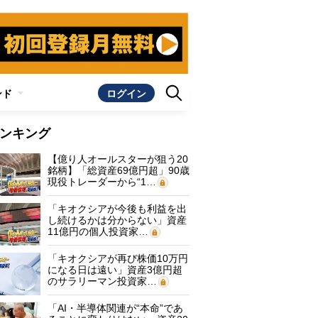
ンド
ログイン
ンキング
【億り人オールスターが狙う20
銘柄】「総資産69億円超」90歳
現役トレーダーから“1…
「キオクシアが今後も利益を出
し続けるかは分からない」資産
11億円の個人投資家…
「キオクシアが再び株価10万円
になる日は遠い」資産3億円超
のサラリーマン投資家…
「AI・半導体関連が“本命”であ