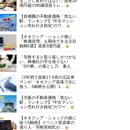
ることに変わりはない」資産20
億円超の90歳現役トレ…
【首都圏の不動産価格「危ない
駅」ランキング】“中古マンシ
ョン売れ行き鈍化”のワ…
【キオクシア・ショック後に
「株価倍増」も期待できる注目
銘柄5選】資産3億円超…
「失敗すると取り返しがつかな
い」葬儀社の手を借りない
「DIY葬」の落とし穴 素人
に…
《2年弱で資産17.5倍の元証券
マンが「キオクシア急落で次に
狙う」5銘柄を公開》1…
【大阪の不動産価格「危ない
駅」ランキング】“中古マンシ
ョン売れ行き鈍化”のワー…
【キオクシア・ショックの後に
狙う5銘柄】イベント投資家の
億り人・羽根英樹氏が…