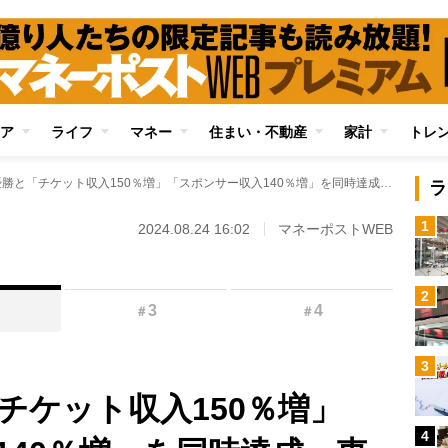
ア
ライフ
マネー
住まい・不動産
家計
トレ
14季ぶり優勝と「チケット収入150％増」「スポンサー収入140％増」を同時達成 東芝ブレイブルーパス東京・荒岡義和社長が見据える“世界有数のラグビークラブ”への道筋
ラ
1
2024.08.24 16:02
マネーポストWEB
2
3
4
＃
＃
3
チケット収入150％増」
4