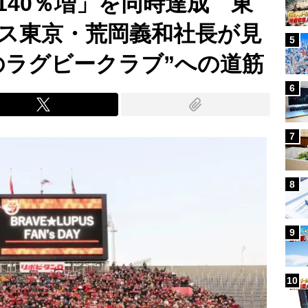
140％増」を同時達成 東
ス東京・荒岡義和社長が見
5
のラグビークラブ”への道筋
6
7
8
9
10