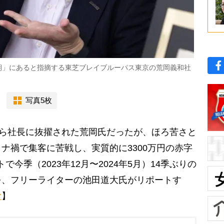
期」にあると指摘する東芝ブレイブルーパス東京の荒岡義和社
写真5枚
から社長に抜擢された荒岡氏だったが、ほろ苦さと
ナ禍で集客に苦戦し、実質的に3300万円の赤字
今季（2023年12月〜2024年5月）14季ぶりの
を、フリーライターの池田道大氏がリポートす
む
】