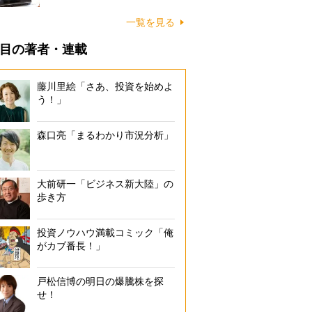
一覧を見る
目の著者・連載
藤川里絵「さあ、投資を始めよ
う！」
森口亮「まるわかり市況分析」
大前研一「ビジネス新大陸」の
歩き方
投資ノウハウ満載コミック「俺
がカブ番長！」
戸松信博の明日の爆騰株を探
せ！