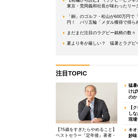
【前編から読む】《ラグビービジネ
東京・荒岡義和社長が味わったリー
「銅」のゴルフ・松山が600万円で
円！ パリ五輪「メダル獲得で得ら
まだまだ注目のラグビー銘柄の数々
夏より冬が厳しい？ 猛暑とラグビ
注目TOPIC
猛暑
けば
のか
【ク
しな
現場
【75歳をすぎたらやめること】
キオ
ベストセラー『定年後』著者・
妙味