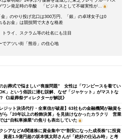
スは黎明期》14季ぶり優勝を達成した東芝ブレイブルーパス
グワン発足時の辛酸 「ビジネスとして不確実性が…
「金」のやり投げ北口は300万円、「銀」の卓球女子は0
れるお金」は競技間で大きな格差
 トライ、スクラム等の社名にも注目
ーでアツい街「熊谷」の住心地
のお葬式で悩ましい“喪服問題” 女性は「ワンピースを着てい
OK」という俗説に潜む誤解、なぜ「ジャケット」がマストな
？《1級葬祭ディレクターが解説》
レジット決済代行・全東信が破産】63社もの金融機関が融資を
がら「20年以上の粉飾決算」を見抜けなかったカラクリ 営業
では“自転車操業”の焦りも表出していた
クシアなどAI関連株に資金集中で“割安になった成長株”に投資
 資産1.5億円超の坂本慎太郎さんが「絶好の仕込み時」と考