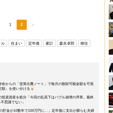
1
2
イル
住まい
定年後
家計
森永卓郎
移住
寿命からの「逆算出費ノート」で毎月の散財可能金額を可視
定額」を使い分ける
の投資資産を処分「今回の乱高下はバブル崩壊の序章。最終
も不思議でない」
円の貯金が10数年で100万円に…」定年後に支出が膨らむ夫婦