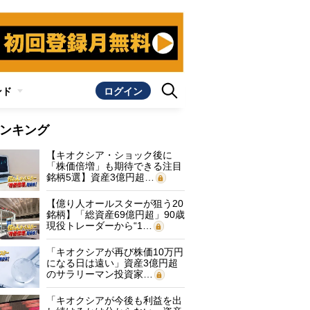
ンド
ログイン
ンキング
【キオクシア・ショック後に
「株価倍増」も期待できる注目
銘柄5選】資産3億円超…
【億り人オールスターが狙う20
銘柄】「総資産69億円超」90歳
現役トレーダーから“1…
「キオクシアが再び株価10万円
になる日は遠い」資産3億円超
のサラリーマン投資家…
「キオクシアが今後も利益を出