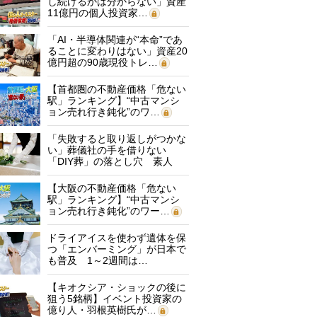
し続けるかは分からない」資産
11億円の個人投資家…
「AI・半導体関連が“本命”であ
ることに変わりはない」資産20
億円超の90歳現役トレ…
【首都圏の不動産価格「危ない
駅」ランキング】“中古マンシ
ョン売れ行き鈍化”のワ…
「失敗すると取り返しがつかな
い」葬儀社の手を借りない
「DIY葬」の落とし穴 素人
に…
【大阪の不動産価格「危ない
駅」ランキング】“中古マンシ
ョン売れ行き鈍化”のワー…
ドライアイスを使わず遺体を保
つ「エンバーミング」が日本で
も普及 1～2週間は…
【キオクシア・ショックの後に
狙う5銘柄】イベント投資家の
億り人・羽根英樹氏が…