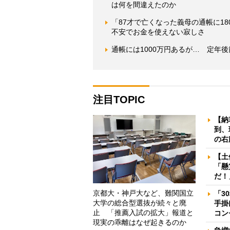
は何を間違えたのか
「87才で亡くなった義母の通帳に1
不安でお金を使えない寂しさ
通帳には1000万円あるが… 定年
注目TOPIC
【納
到、
の右
【土
「懸
だ！
京都大・神戸大など、難関国立
「3
大学の総合型選抜が続々と廃
手掛
止 「推薦入試の拡大」報道と
コン
現実の乖離はなぜ起きるのか