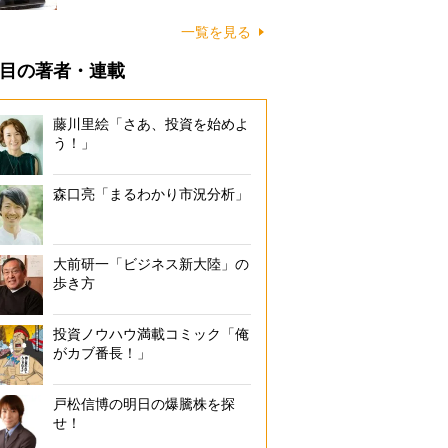
一覧を見る
目の著者・連載
藤川里絵「さあ、投資を始めよ
う！」
森口亮「まるわかり市況分析」
大前研一「ビジネス新大陸」の
歩き方
投資ノウハウ満載コミック「俺
がカブ番長！」
戸松信博の明日の爆騰株を探
せ！