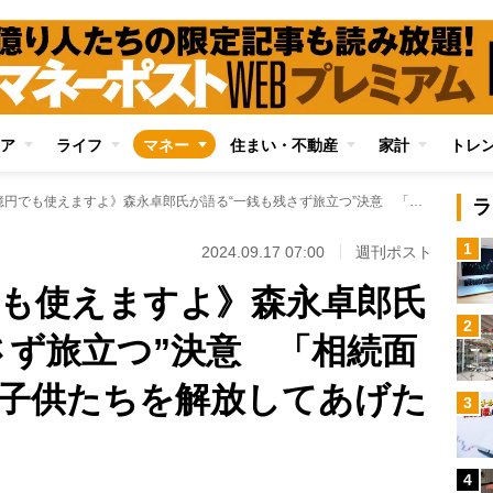
ア
ライフ
マネー
住まい・不動産
家計
トレ
《1日で100億円でも使えますよ》森永卓郎氏が語る“一銭も残さず旅立つ”決意 「相続面での煩わしさから子供たちを解放してあげたい」
ラ
1
2024.09.17 07:00
週刊ポスト
円でも使えますよ》森永卓郎氏
2
さず旅立つ”決意 「相続面
子供たちを解放してあげた
3
4