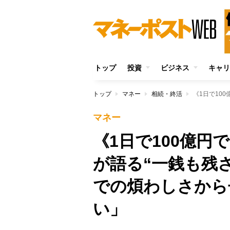
トップ
投資
ビジネス
キャリ
トップ
マネー
相続・終活
マネー
《1日で100億
が語る“一銭も残
での煩わしさから
い」