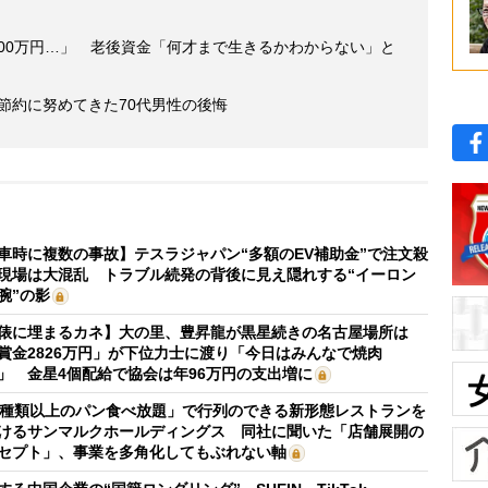
800万円…」 老後資金「何才まで生きるかわからない」と
後節約に努めてきた70代男性の後悔
車時に複数の事故】テスラジャパン“多額のEV補助金”で注文殺
現場は大混乱 トラブル続発の背後に見え隠れする“イーロン
腕”の影
俵に埋まるカネ】大の里、豊昇龍が黒星続きの名古屋場所は
賞金2826万円」が下位力士に渡り「今日はみんなで焼肉
」 金星4個配給で協会は年96万円の支出増に
0種類以上のパン食べ放題」で行列のできる新形態レストランを
けるサンマルクホールディングス 同社に聞いた「店舗展開の
セプト」、事業を多角化してもぶれない軸