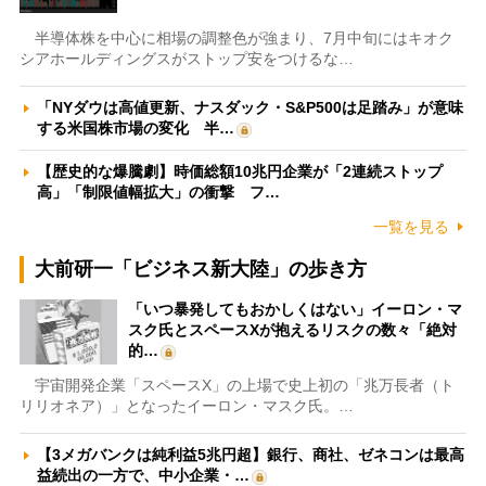
半導体株を中心に相場の調整色が強まり、7月中旬にはキオク
シアホールディングスがストップ安をつけるな…
「NYダウは高値更新、ナスダック・S&P500は足踏み」が意味
する米国株市場の変化 半…
【歴史的な爆騰劇】時価総額10兆円企業が「2連続ストップ
高」「制限値幅拡大」の衝撃 フ…
一覧を見る
大前研一「ビジネス新大陸」の歩き方
「いつ暴発してもおかしくはない」イーロン・マ
スク氏とスペースXが抱えるリスクの数々「絶対
的…
宇宙開発企業「スペースX」の上場で史上初の「兆万長者（ト
リリオネア）」となったイーロン・マスク氏。…
【3メガバンクは純利益5兆円超】銀行、商社、ゼネコンは最高
益続出の一方で、中小企業・…