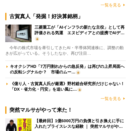
一覧を見る
古賀真人「発掘！好決算銘柄」
三菱重工が「AIインフラの新たな主役」として再
評価される気運 エヌビディアとの提携でAIデ…
今年の株式市場を牽引してきたAI・半導体関連株に、調整の動
きが広がっている。そうしたなか、再び注目…
キオクシアHD「7万円割れからの急反発」は再びの上昇局面へ
の反転シグナルか？ 市場のムー…
《億り人・古賀真人氏が厳選》野村総合研究所だけじゃない！
「DX・省力化・円安」を追い風に…
一覧を見る
突然マルサがやって来た！
【最終回】1億6000万円の負債と引き換えに手に
入れたプライスレスな経験 ｜ 突然マルサがや…