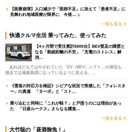
【医療崩壊】人口減少で「医師不足」に加えて「患者不足」に
見舞われ地域医療が限界に 今後…
一覧を見る
快適クルマ生活 乗ってみた、使ってみた
【4ヶ月間で受注累計6000台】BEV普及の障壁と
なる「航続距離の不安」「充電のストレス」解
消…
あれほどもてはやされていた「EV（BEV）シフト」の潮流も、
最近では減速基調になっているように見える。…
《雪道の対応力を検証》シビアな状況で実感した「フォレスタ
ー」の真価 「ターボ」と「スト…
乗り込むと同時に「これが軽？」と戸惑うのには理由があっ
た 「日産ルークス」さらなる躍進…
一覧を見る
大竹聡の「昼酒御免！」