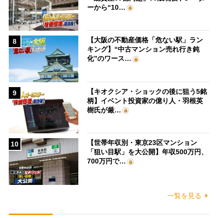
ーから“10…
【大阪の不動産価格「危ない駅」ラン
8
キング】“中古マンション売れ行き鈍
化”のワース…
【キオクシア・ショックの後に狙う5銘
9
柄】イベント投資家の億り人・羽根英
樹氏が厳…
【世帯年収別・東京23区マンション
10
「狙い目駅」を大公開】年収500万円、
700万円で…
一覧を見る