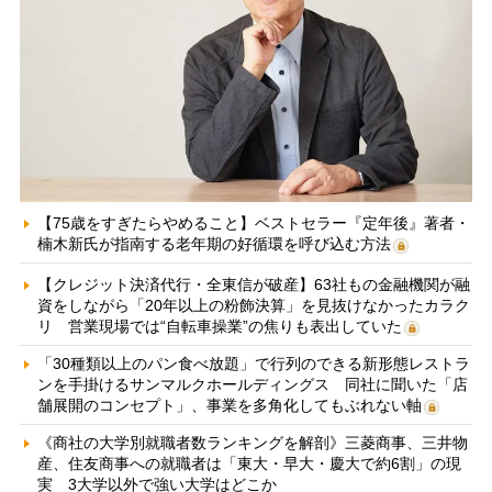
【75歳をすぎたらやめること】ベストセラー『定年後』著者・
楠木新氏が指南する老年期の好循環を呼び込む方法
【クレジット決済代行・全東信が破産】63社もの金融機関が融
資をしながら「20年以上の粉飾決算」を見抜けなかったカラク
リ 営業現場では“自転車操業”の焦りも表出していた
「30種類以上のパン食べ放題」で行列のできる新形態レストラ
ンを手掛けるサンマルクホールディングス 同社に聞いた「店
舗展開のコンセプト」、事業を多角化してもぶれない軸
《商社の大学別就職者数ランキングを解剖》三菱商事、三井物
産、住友商事への就職者は「東大・早大・慶大で約6割」の現
実 3大学以外で強い大学はどこか