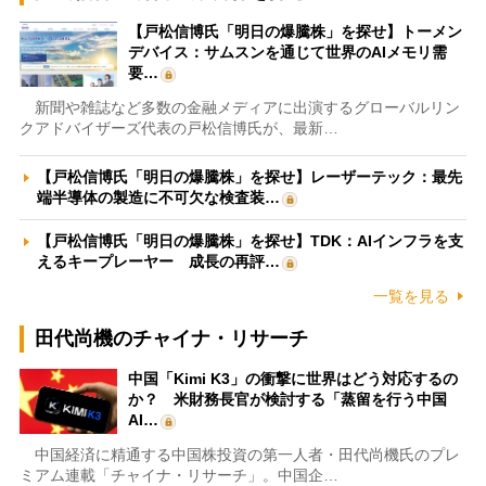
【戸松信博氏「明日の爆騰株」を探せ】トーメン
デバイス：サムスンを通じて世界のAIメモリ需
要…
新聞や雑誌など多数の金融メディアに出演するグローバルリン
クアドバイザーズ代表の戸松信博氏が、最新…
【戸松信博氏「明日の爆騰株」を探せ】レーザーテック：最先
端半導体の製造に不可欠な検査装…
【戸松信博氏「明日の爆騰株」を探せ】TDK：AIインフラを支
えるキープレーヤー 成長の再評…
一覧を見る
田代尚機のチャイナ・リサーチ
中国「Kimi K3」の衝撃に世界はどう対応するの
か？ 米財務長官が検討する「蒸留を行う中国
AI…
中国経済に精通する中国株投資の第一人者・田代尚機氏のプレ
ミアム連載「チャイナ・リサーチ」。中国企…