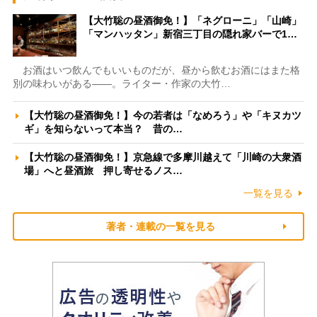
【大竹聡の昼酒御免！】「ネグローニ」「山崎」
「マンハッタン」新宿三丁目の隠れ家バーで1…
お酒はいつ飲んでもいいものだが、昼から飲むお酒にはまた格
別の味わいがある――。ライター・作家の大竹…
【大竹聡の昼酒御免！】今の若者は「なめろう」や「キヌカツ
ギ」を知らないって本当？ 昔の…
【大竹聡の昼酒御免！】京急線で多摩川越えて「川崎の大衆酒
場」へと昼酒旅 押し寄せるノス…
一覧を見る
著者・連載の一覧を見る