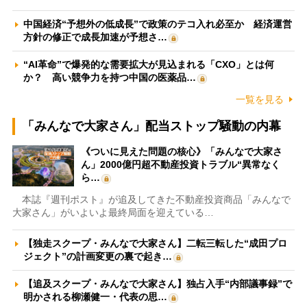
中国経済“予想外の低成長”で政策のテコ入れ必至か 経済運営
方針の修正で成長加速が予想さ…
“AI革命”で爆発的な需要拡大が見込まれる「CXO」とは何
か？ 高い競争力を持つ中国の医薬品…
一覧を見る
「みんなで大家さん」配当ストップ騒動の内幕
《ついに見えた問題の核心》「みんなで大家さ
ん」2000億円超不動産投資トラブル“異常なく
ら…
本誌『週刊ポスト』が追及してきた不動産投資商品「みんなで
大家さん」がいよいよ最終局面を迎えている…
【独走スクープ・みんなで大家さん】二転三転した“成田プロ
ジェクト”の計画変更の裏で起き…
【追及スクープ・みんなで大家さん】独占入手“内部議事録”で
明かされる柳瀬健一・代表の思…