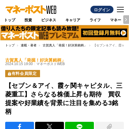
ログイン
トップ
投資
ビジネス
キャリア
ライフ
マネー
トップ
連載・著者
古賀真人「発掘！好決算銘柄」
【セブン＆アイ、霞ヶ関
古賀真人「発掘！好決算銘柄」
2024.10.15 19:00
マネーポストWEB
有料会員限定
【セブン＆アイ、霞ヶ関キャピタル、三
菱重工】さらなる株価上昇も期待 買収
提案や好業績を背景に注目を集める3銘
柄