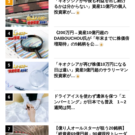
「キオクシアが今後も利益を出し続け
3
るかは分からない」資産11億円の個人
投資家が…
《200万円→資産10億円超の
4
DAIBOUCHOU氏が「年末までに株価倍
増期待」の5銘柄を公…
「キオクシアが再び株価10万円になる
5
日は遠い」資産3億円超のサラリーマン
投資家が…
ドライアイスを使わず遺体を保つ「エ
6
ンバーミング」が日本でも普及 1～2
週間は問…
【億り人オールスターが狙う20銘柄】
7
「総資産69億円超」90歳現役トレーダ