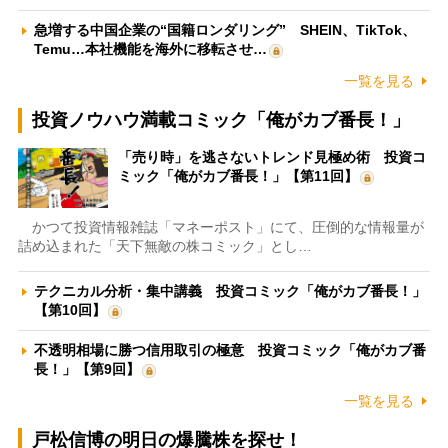
急増する中国企業の“国籍ロンダリング” SHEIN、TikTok、
Temu…本社機能を海外に移転させ…
一覧を見る
投資ノウハウ満載コミック「俺がカブ番長！」
「売り時」を逃さないトレンド見極め術 投資コ
ミック「俺がカブ番長！」【第11回】
かつて投資情報雑誌「マネーポスト」にて、圧倒的な情報量が
詰め込まれた「天下無敵の株コミック」とし…
テクニカル分析・集中講義 投資コミック「俺がカブ番長！」
【第10回】
不透明相場に勝つ信用取引の極意 投資コミック「俺がカブ番
長！」【第9回】
一覧を見る
戸松信博の明日の爆騰株を探せ！