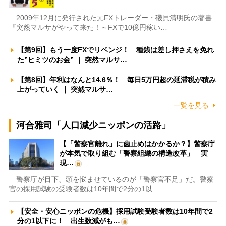
2009年12月に発行された元FXトレーダー・磯貝清明氏の著書
『突然マルサがやって来た！～FXで10億円稼い…
【第9回】もう一度FXでリベンジ！ 種銭は差し押さえを免れ
た”ヒミツのお金” ｜ 突然マルサ…
【第8回】年利はなんと14.6％！ 毎日5万円超の延滞税が積み
上がっていく ｜ 突然マルサ…
一覧を見る
河合雅司「人口減少ニッポンの活路」
【「警察官離れ」に歯止めはかかるか？】警察庁
が本気で取り組む「警察組織の構造改革」 実
現…
警察庁が目下、頭を悩ませているのが「警察官不足」だ。警察
官の採用試験の受験者数は10年間で2分の1以…
【安全・安心ニッポンの危機】採用試験受験者数は10年間で2
分の1以下に！ 出生数減がも…