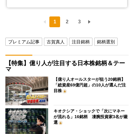
1
2
3
プレミアム記事
古賀真人
注目銘柄
銘柄選別
【特集】億り人が注目する日本株銘柄＆テー
マ
【億り人オールスターが狙う20銘柄】
「総資産69億円超」の10人が選んだ注
目株
キオクシア・ショックで「次にマネー
が流れる」16銘柄 凄腕投資家3名が厳
選