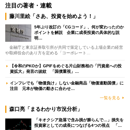
注目の著者・連載
藤川里絵「さあ、投資を始めよう！」
5年ぶり改訂の「CGコード」、何が変わったのか
ポイントを解説 企業に成長投資の具体的な説
明…
金融庁と東京証券取引所が共同で策定している上場企業の経営
や取締役会のあり方を定める「コーポレート…
【令和のPKOか】GPIFをめぐる片山財務相の「円資産への投
資拡大」発言の波紋 「国債重視」…
インフレでも「物価負け」しない金融商品「物価連動国債」に
注目 元本が物価の動きに合わせ…
一覧を見る
森口亮「まるわかり市況分析」
「キオクシア急落で含み損が膨らんで…」損失を
投資家としての成長につなげる4つの視点 「…