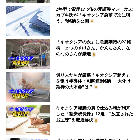
2年弱で資産17.5倍の元証券マン・かぶ
カブキ氏が「キオクシア急落で次に狙
う」5銘柄を公開
「キオクシアの次」に急騰期待の22銘
柄 まつのすけさん、かんちさん、な
のなのさんが厳選
億り人たちが厳選「キオクシア超え」
を狙う半導体・AI関連8銘柄 “大化け
期待の大本命”は？
キオクシア爆騰の裏で仕込み時が到来
した「割安成長株」12選 “放置された
お宝株”を厳選解説