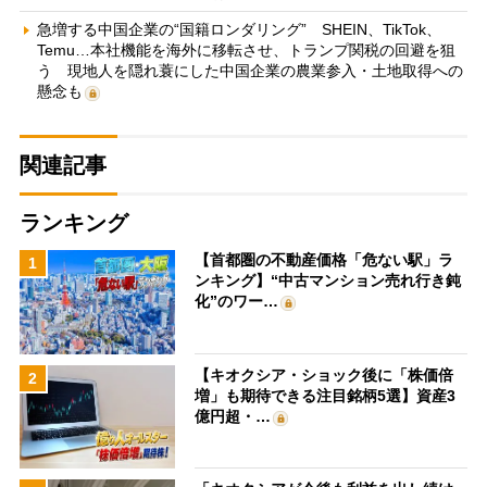
急増する中国企業の“国籍ロンダリング” SHEIN、TikTok、
Temu…本社機能を海外に移転させ、トランプ関税の回避を狙
う 現地人を隠れ蓑にした中国企業の農業参入・土地取得への
懸念も
関連記事
ランキング
【首都圏の不動産価格「危ない駅」ラ
1
ンキング】“中古マンション売れ行き鈍
化”のワー…
【キオクシア・ショック後に「株価倍
2
増」も期待できる注目銘柄5選】資産3
億円超・…