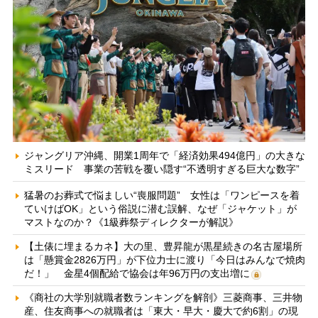
ジャングリア沖縄、開業1周年で「経済効果494億円」の大きな
ミスリード 事業の苦戦を覆い隠す“不透明すぎる巨大な数字”
猛暑のお葬式で悩ましい“喪服問題” 女性は「ワンピースを着
ていけばOK」という俗説に潜む誤解、なぜ「ジャケット」が
マストなのか？《1級葬祭ディレクターが解説》
【土俵に埋まるカネ】大の里、豊昇龍が黒星続きの名古屋場所
は「懸賞金2826万円」が下位力士に渡り「今日はみんなで焼肉
だ！」 金星4個配給で協会は年96万円の支出増に
《商社の大学別就職者数ランキングを解剖》三菱商事、三井物
産、住友商事への就職者は「東大・早大・慶大で約6割」の現