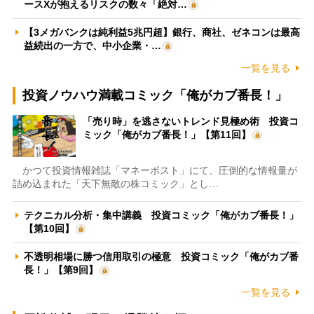
ースXが抱えるリスクの数々「絶対…
【3メガバンクは純利益5兆円超】銀行、商社、ゼネコンは最高
益続出の一方で、中小企業・…
一覧を見る
投資ノウハウ満載コミック「俺がカブ番長！」
「売り時」を逃さないトレンド見極め術 投資コ
ミック「俺がカブ番長！」【第11回】
かつて投資情報雑誌「マネーポスト」にて、圧倒的な情報量が
詰め込まれた「天下無敵の株コミック」とし…
テクニカル分析・集中講義 投資コミック「俺がカブ番長！」
【第10回】
不透明相場に勝つ信用取引の極意 投資コミック「俺がカブ番
長！」【第9回】
一覧を見る