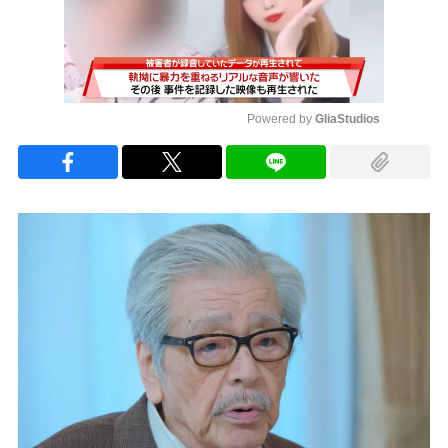
Powered by 
GliaStudios
Mute