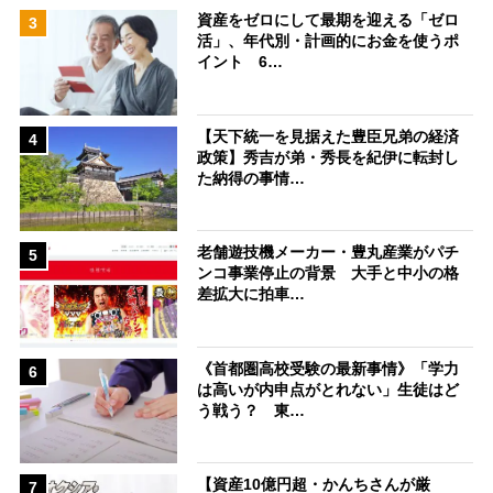
資産をゼロにして最期を迎える「ゼロ
3
活」、年代別・計画的にお金を使うポ
イント 6…
【天下統一を見据えた豊臣兄弟の経済
4
政策】秀吉が弟・秀長を紀伊に転封し
た納得の事情…
老舗遊技機メーカー・豊丸産業がパチ
5
ンコ事業停止の背景 大手と中小の格
差拡大に拍車…
《首都圏高校受験の最新事情》「学力
6
は高いが内申点がとれない」生徒はど
う戦う？ 東…
【資産10億円超・かんちさんが厳
7