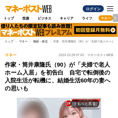
ログイン
トップ
投資
ビジネス
キャリア
ライフ
マネー
トップ
マネー
相続・終活
作家・筒井康隆氏（90）が「夫婦で老人ホーム入
マネー
2024.10.28 07:00
マネーポストWEB
作家・筒井康隆氏（90）が「夫婦で老人
ホーム入居」を初告白 自宅で転倒後の
入院生活が転機に、結婚生活60年の妻へ
の思いも
もっと見る
arrow_forward_ios