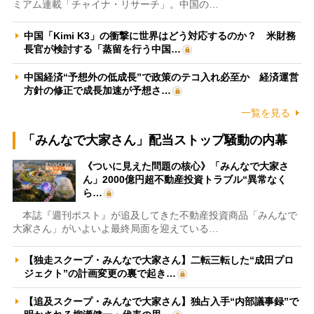
ミアム連載「チャイナ・リサーチ」。中国の…
中国「Kimi K3」の衝撃に世界はどう対応するのか？ 米財務
長官が検討する「蒸留を行う中国…
中国経済“予想外の低成長”で政策のテコ入れ必至か 経済運営
方針の修正で成長加速が予想さ…
一覧を見る
「みんなで大家さん」配当ストップ騒動の内幕
《ついに見えた問題の核心》「みんなで大家さ
ん」2000億円超不動産投資トラブル“異常なく
ら…
本誌『週刊ポスト』が追及してきた不動産投資商品「みんなで
大家さん」がいよいよ最終局面を迎えている…
【独走スクープ・みんなで大家さん】二転三転した“成田プロ
ジェクト”の計画変更の裏で起き…
【追及スクープ・みんなで大家さん】独占入手“内部議事録”で