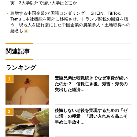
実 3大学以外で強い大学はどこか
急増する中国企業の“国籍ロンダリング” SHEIN、TikTok、
Temu…本社機能を海外に移転させ、トランプ関税の回避を狙
う 現地人を隠れ蓑にした中国企業の農業参入・土地取得への
懸念も
関連記事
ランキング
豊臣兄弟は転戦続きでなぜ軍費が続い
1
たのか？ 信長亡き後、秀吉・秀長の
突出した経済…
後悔しない老後を実現するための「ゼ
2
ロ活」の極意 「思い入れある品こそ
早めに手放す…