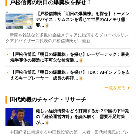
戸松信博の明日の爆騰株を探せ！
【戸松信博氏「明日の爆騰株」を探せ】トーメン
デバイス：サムスンを通じて世界のAIメモリ需
要…
新聞や雑誌など多数の金融メディアに出演するグローバルリン
クアドバイザーズ代表の戸松信博氏が、最新…
【戸松信博氏「明日の爆騰株」を探せ】レーザーテック：最先
端半導体の製造に不可欠な検査装…
【戸松信博氏「明日の爆騰株」を探せ】TDK：AIインフラを支
えるキープレーヤー 成長の再評…
一覧を見る
田代尚機のチャイナ・リサーチ
厳しい経済情勢をどう打開するか？中国の下半期
の「経済運営方針」を読み解く 需要不足対策
が…
中国経済に精通する中国株投資の第一人者・田代尚機氏のプレ