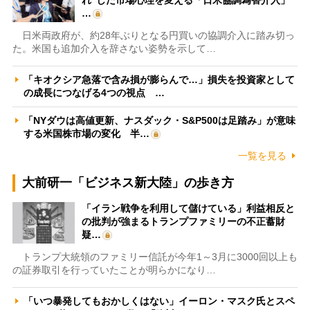
…
日米両政府が、約28年ぶりとなる円買いの協調介入に踏み切っ
た。米国も追加介入を辞さない姿勢を示して…
「キオクシア急落で含み損が膨らんで…」損失を投資家として
の成長につなげる4つの視点 …
「NYダウは高値更新、ナスダック・S&P500は足踏み」が意味
する米国株市場の変化 半…
一覧を見る
大前研一「ビジネス新大陸」の歩き方
「イラン戦争を利用して儲けている」利益相反と
の批判が強まるトランプファミリーの不正蓄財
疑…
トランプ大統領のファミリー信託が今年1～3月に3000回以上も
の証券取引を行っていたことが明らかになり…
「いつ暴発してもおかしくはない」イーロン・マスク氏とスペ