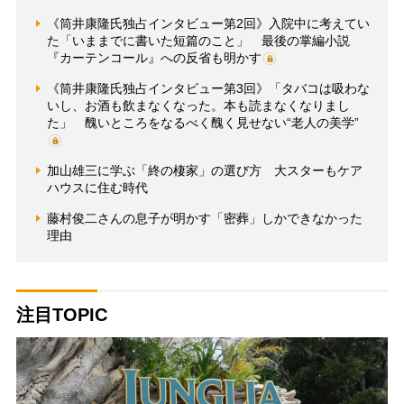
《筒井康隆氏独占インタビュー第2回》入院中に考えてい
た「いままでに書いた短篇のこと」 最後の掌編小説
『カーテンコール』への反省も明かす
《筒井康隆氏独占インタビュー第3回》「タバコは吸わな
いし、お酒も飲まなくなった。本も読まなくなりまし
た」 醜いところをなるべく醜く見せない“老人の美学”
加山雄三に学ぶ「終の棲家」の選び方 大スターもケア
ハウスに住む時代
藤村俊二さんの息子が明かす「密葬」しかできなかった
理由
注目TOPIC