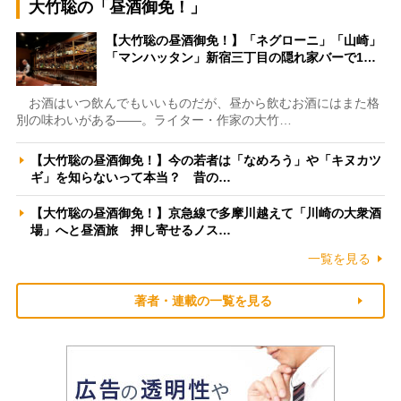
大竹聡の「昼酒御免！」
【大竹聡の昼酒御免！】「ネグローニ」「山崎」
「マンハッタン」新宿三丁目の隠れ家バーで1…
お酒はいつ飲んでもいいものだが、昼から飲むお酒にはまた格
別の味わいがある――。ライター・作家の大竹…
【大竹聡の昼酒御免！】今の若者は「なめろう」や「キヌカツ
ギ」を知らないって本当？ 昔の…
【大竹聡の昼酒御免！】京急線で多摩川越えて「川崎の大衆酒
場」へと昼酒旅 押し寄せるノス…
一覧を見る
著者・連載の一覧を見る