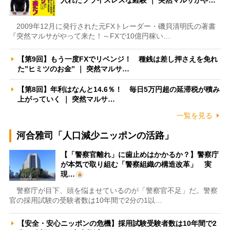
2009年12月に発行された元FXトレーダー・磯貝清明氏の著書
『突然マルサがやって来た！～FXで10億円稼い…
【第9回】もう一度FXでリベンジ！ 種銭は差し押さえを免れ
た”ヒミツのお金” ｜ 突然マルサ…
【第8回】年利はなんと14.6％！ 毎日5万円超の延滞税が積み
上がっていく ｜ 突然マルサ…
一覧を見る
河合雅司「人口減少ニッポンの活路」
【「警察官離れ」に歯止めはかかるか？】警察庁
が本気で取り組む「警察組織の構造改革」 実
現…
警察庁が目下、頭を悩ませているのが「警察官不足」だ。警察
官の採用試験の受験者数は10年間で2分の1以…
【安全・安心ニッポンの危機】採用試験受験者数は10年間で2