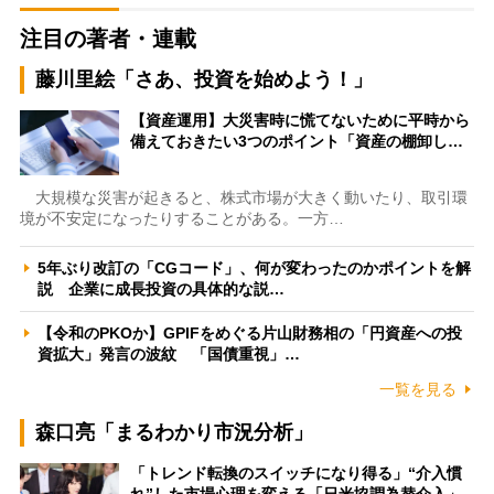
注目の著者・連載
藤川里絵「さあ、投資を始めよう！」
【資産運用】大災害時に慌てないために平時から
備えておきたい3つのポイント「資産の棚卸し…
大規模な災害が起きると、株式市場が大きく動いたり、取引環
境が不安定になったりすることがある。一方…
5年ぶり改訂の「CGコード」、何が変わったのかポイントを解
説 企業に成長投資の具体的な説…
【令和のPKOか】GPIFをめぐる片山財務相の「円資産への投
資拡大」発言の波紋 「国債重視」…
一覧を見る
森口亮「まるわかり市況分析」
「トレンド転換のスイッチになり得る」“介入慣
れ”した市場心理を変える「日米協調為替介入」