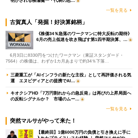
明かされる柳瀬健一・代表の思…
一覧を見る
古賀真人「発掘！好決算銘柄」
《株価34％急落のワークマンに特大反転の期待》
6月の売上低迷を吹き飛ばす第1四半期決算、…
6月3日に8330円をつけたワークマン（東証スタンダード・
7564）の株価は、わずか1カ月あまりで約34％下落…
三菱重工が「AIインフラの新たな主役」として再評価される気
運 エヌビディアとの提携でAI…
キオクシアHD「7万円割れからの急反発」は再びの上昇局面へ
の反転シグナルか？ 市場のムー…
一覧を見る
突然マルサがやって来た！
【最終回】1億6000万円の負債と引き換えに手に
入れたプライスレスな経験 ｜ 突然マルサがや…