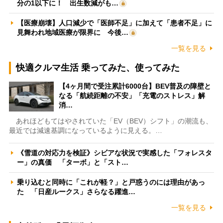
分の1以下に！ 出生数減がも…
【医療崩壊】人口減少で「医師不足」に加えて「患者不足」に
見舞われ地域医療が限界に 今後…
一覧を見る
快適クルマ生活 乗ってみた、使ってみた
【4ヶ月間で受注累計6000台】BEV普及の障壁と
なる「航続距離の不安」「充電のストレス」解
消…
あれほどもてはやされていた「EV（BEV）シフト」の潮流も、
最近では減速基調になっているように見える。…
《雪道の対応力を検証》シビアな状況で実感した「フォレスタ
ー」の真価 「ターボ」と「スト…
乗り込むと同時に「これが軽？」と戸惑うのには理由があっ
た 「日産ルークス」さらなる躍進…
一覧を見る