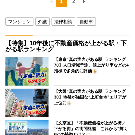
1
2
マンション
介護
法律相談
自動車
【特集】10年後に不動産価格が上がる駅・下
がる駅ランキング
【東京“真の実力がある駅”ランキング
70】人口増減予測、値上がり率などの4
指標で多角的に評価
【大阪“真の実力がある駅”ランキング
30】地盤が強固な“上町台地”エリアが
上位に
【文京区】「不動産価格が上がる街／
下がる街」の街間格差 これから“輝く
街”の特徴とは？