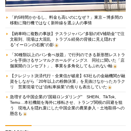
「約5時間かかるし、料金も高いのになぜ？」東京～博多間の
移動に飛行機ではなく新幹線を選ぶ人の事情
【納車時に複数の事故】テスラジャパン“多額のEV補助金”で注
文殺到、現場は大混乱 トラブル続発の背後に見え隠れす
る“イーロンの右腕”の影
「30種類以上のパン食べ放題」で行列のできる新形態レストラ
ンを手掛けるサンマルクホールディングス 同社に聞いた「店
舗展開のコンセプト」、事業を多角化してもぶれない軸
【クレジット決済代行・全東信が破産】63社もの金融機関が融
資をしながら「20年以上の粉飾決算」を見抜けなかったカラク
リ 営業現場では“自転車操業”の焦りも表出していた
急増する中国企業の“国籍ロンダリング” SHEIN、TikTok、
Temu…本社機能を海外に移転させ、トランプ関税の回避を狙
う 現地人を隠れ蓑にした中国企業の農業参入・土地取得への
懸念も