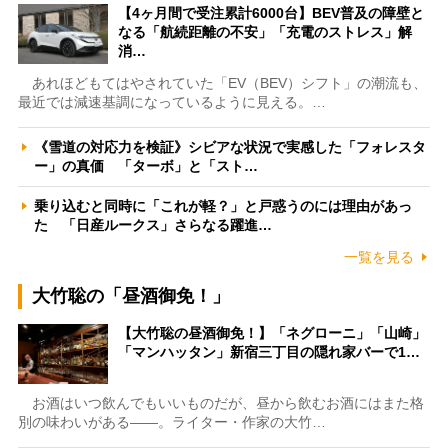
【4ヶ月間で受注累計6000台】BEV普及の障壁と
なる「航続距離の不安」「充電のストレス」解
消…
あれほどもてはやされていた「EV（BEV）シフト」の潮流も、
最近では減速基調になっているように見える。…
《雪道の対応力を検証》シビアな状況で実感した「フォレスタ
ー」の真価 「ターボ」と「スト…
乗り込むと同時に「これが軽？」と戸惑うのには理由があっ
た 「日産ルークス」さらなる躍進…
一覧を見る
大竹聡の「昼酒御免！」
【大竹聡の昼酒御免！】「ネグローニ」「山崎」
「マンハッタン」新宿三丁目の隠れ家バーで1…
お酒はいつ飲んでもいいものだが、昼から飲むお酒にはまた格
別の味わいがある――。ライター・作家の大竹…