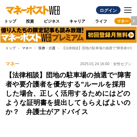
ログイン
トップ
投資
ビジネス
キャリア
ライフ
マネー
トップ
マネー
医療・介護
【法律相談】団地の駐車場の抽選で“障害者や要
マネー
2025.01.24 16:00
女性セブン
【法律相談】団地の駐車場の抽選で“障害
者や要介護者を優先する”ルールを採用
した場合、正しく活用するためにはどの
ような証明書を提出してもらえばよいの
か？ 弁護士がアドバイス
Loaded
:
100.00%
/
Unmute