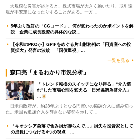
大規模な災害が起きると、株式市場が大きく動いたり、取引環
境が不安定になったりすることがある。一方…
5年ぶり改訂の「CGコード」、何が変わったのかポイントを解
説 企業に成長投資の具体的な説…
【令和のPKOか】GPIFをめぐる片山財務相の「円資産への投
資拡大」発言の波紋 「国債重視」…
一覧を見る
森口亮「まるわかり市況分析」
「トレンド転換のスイッチになり得る」“介入慣
れ”した市場心理を変える「日米協調為替介入」
…
日米両政府が、約28年ぶりとなる円買いの協調介入に踏み切っ
た。米国も追加介入を辞さない姿勢を示して…
「キオクシア急落で含み損が膨らんで…」損失を投資家として
の成長につなげる4つの視点 …