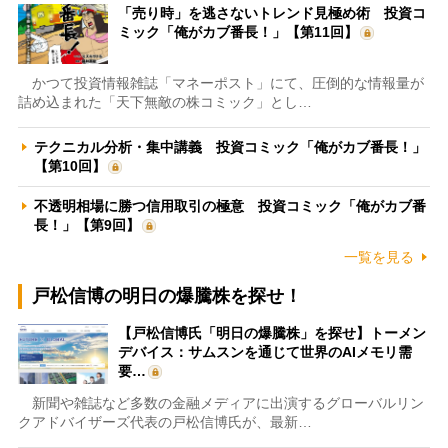
「売り時」を逃さないトレンド見極め術 投資コ
ミック「俺がカブ番長！」【第11回】
かつて投資情報雑誌「マネーポスト」にて、圧倒的な情報量が
詰め込まれた「天下無敵の株コミック」とし…
テクニカル分析・集中講義 投資コミック「俺がカブ番長！」
【第10回】
不透明相場に勝つ信用取引の極意 投資コミック「俺がカブ番
長！」【第9回】
一覧を見る
戸松信博の明日の爆騰株を探せ！
【戸松信博氏「明日の爆騰株」を探せ】トーメン
デバイス：サムスンを通じて世界のAIメモリ需
要…
新聞や雑誌など多数の金融メディアに出演するグローバルリン
クアドバイザーズ代表の戸松信博氏が、最新…