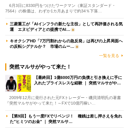
6月3日に8330円をつけたワークマン（東証スタンダード・
7564）の株価は、わずか1カ月あまりで約34％下落…
三菱重工が「AIインフラの新たな主役」として再評価される気
運 エヌビディアとの提携でAI…
キオクシアHD「7万円割れからの急反発」は再びの上昇局面へ
の反転シグナルか？ 市場のムー…
一覧を見る
突然マルサがやって来た！
【最終回】1億6000万円の負債と引き換えに手に
入れたプライスレスな経験 ｜ 突然マルサがや…
2009年12月に発行された元FXトレーダー・磯貝清明氏の著書
『突然マルサがやって来た！～FXで10億円稼い…
【第9回】もう一度FXでリベンジ！ 種銭は差し押さえを免れ
た”ヒミツのお金” ｜ 突然マルサ…