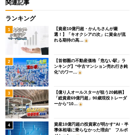
関連記事
ランキング
【資産10億円超・かんちさんが厳
1
選！】「キオクシアの次」に資金が流
れる期待の高…
【首都圏の不動産価格「危ない駅」ラ
2
ンキング】“中古マンション売れ行き鈍
化”のワー…
【億り人オールスターが狙う20銘柄】
3
「総資産69億円超」90歳現役トレーダ
ーから“10…
資産10億円超の投資家が明かす“AI・半
4
導体相場に乗らなかった理由” フルポ