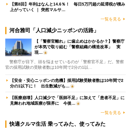
【第8回】年利はなんと14.6％！ 毎日5万円超の延滞税が積み
上がっていく ｜ 突然マルサ…
一覧を見る
河合雅司「人口減少ニッポンの活路」
【「警察官離れ」に歯止めはかかるか？】警察庁
が本気で取り組む「警察組織の構造改革」 実
現…
警察庁が目下、頭を悩ませているのが「警察官不足」だ。警察
官の採用試験の受験者数は10年間で2分の1以…
【安全・安心ニッポンの危機】採用試験受験者数は10年間で2
分の1以下に！ 出生数減がも…
【医療崩壊】人口減少で「医師不足」に加えて「患者不足」に
見舞われ地域医療が限界に 今後…
一覧を見る
快適クルマ生活 乗ってみた、使ってみた