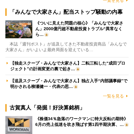
一覧を見る
「みんなで大家さん」配当ストップ騒動の内幕
《ついに見えた問題の核心》「みんなで大家さ
ん」2000億円超不動産投資トラブル“異常なく
ら…
本誌『週刊ポスト』が追及してきた不動産投資商品「みんなで
大家さん」がいよいよ最終局面を迎えている…
【独走スクープ・みんなで大家さん】二転三転した“成田プロ
ジェクト”の計画変更の裏で起き…
【追及スクープ・みんなで大家さん】独占入手“内部議事録”で
明かされる柳瀬健一・代表の思…
一覧を見る
古賀真人「発掘！好決算銘柄」
《株価34％急落のワークマンに特大反転の期待》
6月の売上低迷を吹き飛ばす第1四半期決算、…