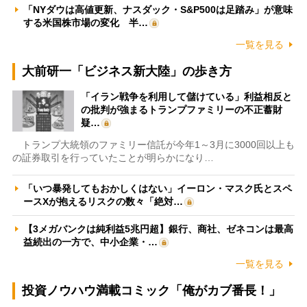
「NYダウは高値更新、ナスダック・S&P500は足踏み」が意味
する米国株市場の変化 半…
一覧を見る
大前研一「ビジネス新大陸」の歩き方
「イラン戦争を利用して儲けている」利益相反と
の批判が強まるトランプファミリーの不正蓄財
疑…
トランプ大統領のファミリー信託が今年1～3月に3000回以上も
の証券取引を行っていたことが明らかになり…
「いつ暴発してもおかしくはない」イーロン・マスク氏とスペ
ースXが抱えるリスクの数々「絶対…
【3メガバンクは純利益5兆円超】銀行、商社、ゼネコンは最高
益続出の一方で、中小企業・…
一覧を見る
投資ノウハウ満載コミック「俺がカブ番長！」