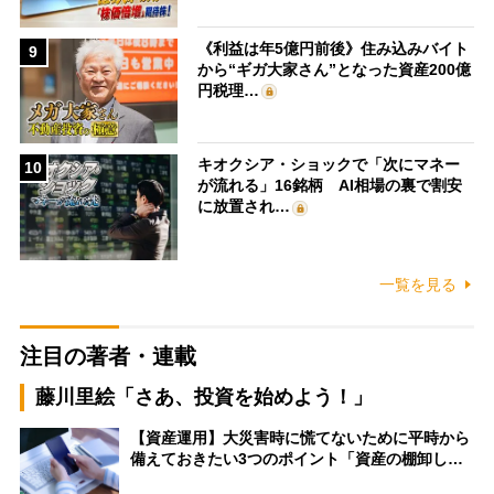
《利益は年5億円前後》住み込みバイト
9
から“ギガ大家さん”となった資産200億
円税理…
キオクシア・ショックで「次にマネー
10
が流れる」16銘柄 AI相場の裏で割安
に放置され…
一覧を見る
注目の著者・連載
藤川里絵「さあ、投資を始めよう！」
【資産運用】大災害時に慌てないために平時から
備えておきたい3つのポイント「資産の棚卸し…