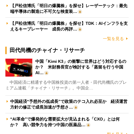
【戸松信博氏「明日の爆騰株」を探せ】レーザーテック：最先
端半導体の製造に不可欠な検査装…
【戸松信博氏「明日の爆騰株」を探せ】TDK：AIインフラを支
えるキープレーヤー 成長の再評…
一覧を見る
田代尚機のチャイナ・リサーチ
中国「Kimi K3」の衝撃に世界はどう対応するの
か？ 米財務長官が検討する「蒸留を行う中国
AI…
中国経済に精通する中国株投資の第一人者・田代尚機氏のプレ
ミアム連載「チャイナ・リサーチ」。中国企…
中国経済“予想外の低成長”で政策のテコ入れ必至か 経済運営
方針の修正で成長加速が予想さ…
“AI革命”で爆発的な需要拡大が見込まれる「CXO」とは何
か？ 高い競争力を持つ中国の医薬品…