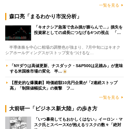
一覧を見る
森口亮「まるわかり市況分析」
「キオクシア急落で含み損が膨らんで…」損失を
投資家としての成長につなげる4つの視点 「…
半導体株を中心に相場の調整色が強まり、7月中旬にはキオク
シアホールディングスがストップ安をつけるな…
「NYダウは高値更新、ナスダック・S&P500は足踏み」が意味
する米国株市場の変化 半…
【歴史的な爆騰劇】時価総額10兆円企業が「2連続ストップ
高」「制限値幅拡大」の衝撃 フ…
一覧を見る
大前研一「ビジネス新大陸」の歩き方
「いつ暴発してもおかしくはない」イーロン・マ
スク氏とスペースXが抱えるリスクの数々「絶対