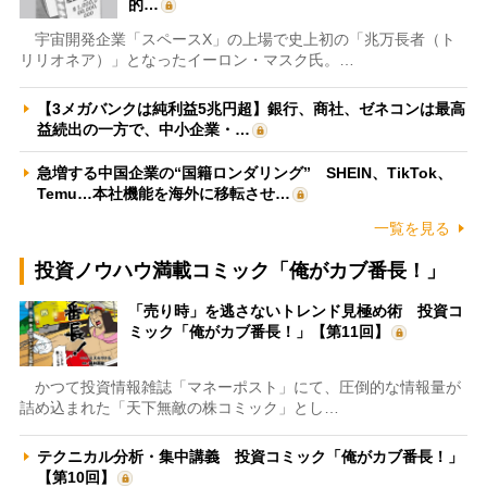
的…
宇宙開発企業「スペースX」の上場で史上初の「兆万長者（ト
リリオネア）」となったイーロン・マスク氏。…
【3メガバンクは純利益5兆円超】銀行、商社、ゼネコンは最高
益続出の一方で、中小企業・…
急増する中国企業の“国籍ロンダリング” SHEIN、TikTok、
Temu…本社機能を海外に移転させ…
一覧を見る
投資ノウハウ満載コミック「俺がカブ番長！」
「売り時」を逃さないトレンド見極め術 投資コ
ミック「俺がカブ番長！」【第11回】
かつて投資情報雑誌「マネーポスト」にて、圧倒的な情報量が
詰め込まれた「天下無敵の株コミック」とし…
テクニカル分析・集中講義 投資コミック「俺がカブ番長！」
【第10回】