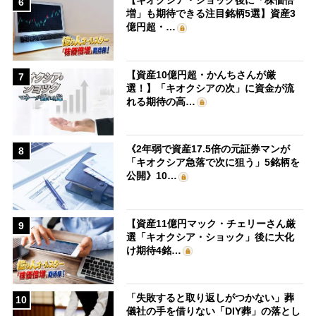
6
増」も期待できる注目銘柄5選】資産3
億円超・…
【資産10億円超・かんちさんが厳
7
選！】「キオクシアの次」に資金が流
れる期待の高…
《2年弱で資産17.5倍の元証券マンが
8
「キオクシア急落で次に狙う」5銘柄を
公開》10…
【資産11億円マック・チェリーさん厳
9
選「キオクシア・ショック」後に大化
け期待4銘…
「失敗すると取り返しがつかない」葬
10
儀社の手を借りない「DIY葬」の落とし