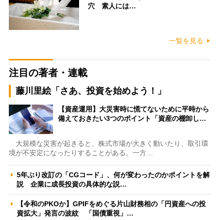
穴 素人には…
一覧を見る
注目の著者・連載
藤川里絵「さあ、投資を始めよう！」
【資産運用】大災害時に慌てないために平時から
備えておきたい3つのポイント「資産の棚卸し…
大規模な災害が起きると、株式市場が大きく動いたり、取引環
境が不安定になったりすることがある。一方…
5年ぶり改訂の「CGコード」、何が変わったのかポイントを解
説 企業に成長投資の具体的な説…
【令和のPKOか】GPIFをめぐる片山財務相の「円資産への投
資拡大」発言の波紋 「国債重視」…