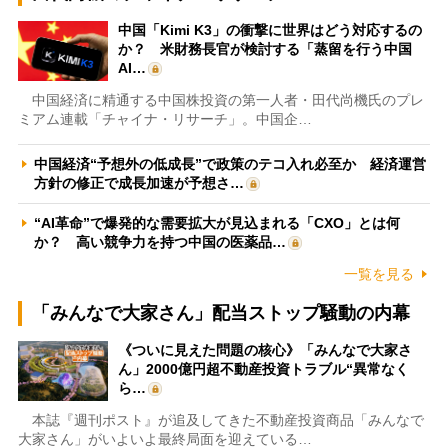
中国「Kimi K3」の衝撃に世界はどう対応するの
か？ 米財務長官が検討する「蒸留を行う中国
AI…
中国経済に精通する中国株投資の第一人者・田代尚機氏のプレ
ミアム連載「チャイナ・リサーチ」。中国企…
中国経済“予想外の低成長”で政策のテコ入れ必至か 経済運営
方針の修正で成長加速が予想さ…
“AI革命”で爆発的な需要拡大が見込まれる「CXO」とは何
か？ 高い競争力を持つ中国の医薬品…
一覧を見る
「みんなで大家さん」配当ストップ騒動の内幕
《ついに見えた問題の核心》「みんなで大家さ
ん」2000億円超不動産投資トラブル“異常なく
ら…
本誌『週刊ポスト』が追及してきた不動産投資商品「みんなで
大家さん」がいよいよ最終局面を迎えている…