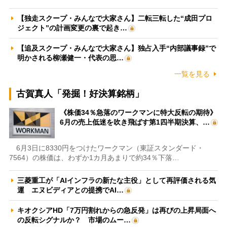
【独走スクープ・みんなで大家さん】二転三転した“成田プロ
ジェクト”の計画変更の裏で起き…
【追及スクープ・みんなで大家さん】独占入手“内部議事録”で
明かされる柳瀬健一・代表の思…
一覧を見る
古賀真人「発掘！好決算銘柄」
《株価34％急落のワークマンに特大反転の期待》
6月の売上低迷を吹き飛ばす第1四半期決算、…
6月3日に8330円をつけたワークマン（東証スタンダード・
7564）の株価は、わずか1カ月あまりで約34％下落…
三菱重工が「AIインフラの新たな主役」として再評価される気
運 エヌビディアとの提携でAI…
キオクシアHD「7万円割れからの急反発」は再びの上昇局面へ
の反転シグナルか？ 市場のムー…