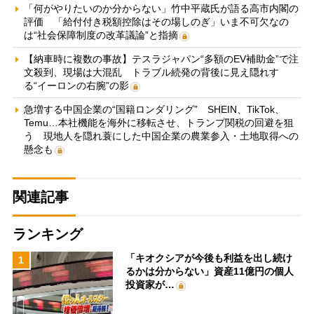
「何がやりたいのか分からない」竹中平蔵氏が語る高市内閣の
評価 「給付付き税額控除はその場しのぎ」いま不可欠なの
は“社会保障制度の改革議論”と指摘
【納車時に複数の事故】テスラジャパン“多額のEV補助金”で注
文殺到、現場は大混乱 トラブル続発の背後に見え隠れす
る“イーロンの右腕”の影
急増する中国企業の“国籍ロンダリング” SHEIN、TikTok、
Temu…本社機能を海外に移転させ、トランプ関税の回避を狙
う 現地人を隠れ蓑にした中国企業の農業参入・土地取得への
懸念も
関連記事
ランキング
「キオクシアが今後も利益を出し続け
1
るかは分からない」資産11億円の個人
投資家が…