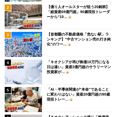
【億り人オールスターが狙う20銘柄】
2
「総資産69億円超」90歳現役トレーダ
ーから“10…
【首都圏の不動産価格「危ない駅」ラ
3
ンキング】“中古マンション売れ行き鈍
化”のワー…
「キオクシアが再び株価10万円になる
4
日は遠い」資産3億円超のサラリーマン
投資家が…
「AI・半導体関連が“本命”であること
5
に変わりはない」資産20億円超の90歳
現役トレー…
【キオクシア・ショック後に「株価倍