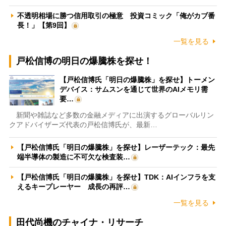
不透明相場に勝つ信用取引の極意 投資コミック「俺がカブ番
長！」【第9回】
一覧を見る
戸松信博の明日の爆騰株を探せ！
【戸松信博氏「明日の爆騰株」を探せ】トーメン
デバイス：サムスンを通じて世界のAIメモリ需
要…
新聞や雑誌など多数の金融メディアに出演するグローバルリン
クアドバイザーズ代表の戸松信博氏が、最新…
【戸松信博氏「明日の爆騰株」を探せ】レーザーテック：最先
端半導体の製造に不可欠な検査装…
【戸松信博氏「明日の爆騰株」を探せ】TDK：AIインフラを支
えるキープレーヤー 成長の再評…
一覧を見る
田代尚機のチャイナ・リサーチ