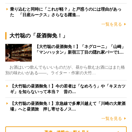
乗り込むと同時に「これが軽？」と戸惑うのには理由があっ
た 「日産ルークス」さらなる躍進…
一覧を見る
大竹聡の「昼酒御免！」
【大竹聡の昼酒御免！】「ネグローニ」「山崎」
「マンハッタン」新宿三丁目の隠れ家バーで1…
お酒はいつ飲んでもいいものだが、昼から飲むお酒にはまた格
別の味わいがある――。ライター・作家の大竹…
【大竹聡の昼酒御免！】今の若者は「なめろう」や「キヌカツ
ギ」を知らないって本当？ 昔の…
【大竹聡の昼酒御免！】京急線で多摩川越えて「川崎の大衆酒
場」へと昼酒旅 押し寄せるノス…
一覧を見る