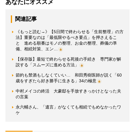
あなたにオススメ
関連記事
《もっと読む→》【5日間で終わらせる「生前整理」の方
法】重要なのは「最低限やるべき要点」を押さえるこ
と 進める順番はモノの整理、お金の整理、葬儀の準
備、相続対策、エン…
【保存版】最短で終わらせる死後の手続き 専門家が解
説する「スムーズに進める方法」
節約も禁酒もしなくていい… 和田秀樹医師が説く「60
歳をすぎたら好き勝手に生きる」34の極意
中村メイコの終活 大豪邸を手放すきっかけとなった夫
の言葉
永六輔さん、「遺言」がなくても相続でもめなかったワ
ケ