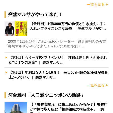
一覧を見る
突然マルサがやって来た！
【最終回】1億6000万円の負債と引き換えに手に
入れたプライスレスな経験 ｜ 突然マルサがや…
2009年12月に発行された元FXトレーダー・磯貝清明氏の著書
『突然マルサがやって来た！～FXで10億円稼い…
【第9回】もう一度FXでリベンジ！ 種銭は差し押さえを免れ
た”ヒミツのお金” ｜ 突然マルサ…
【第8回】年利はなんと14.6％！ 毎日5万円超の延滞税が積み
上がっていく ｜ 突然マルサ…
一覧を見る
河合雅司「人口減少ニッポンの活路」
【「警察官離れ」に歯止めはかかるか？】警察庁
が本気で取り組む「警察組織の構造改革」 実