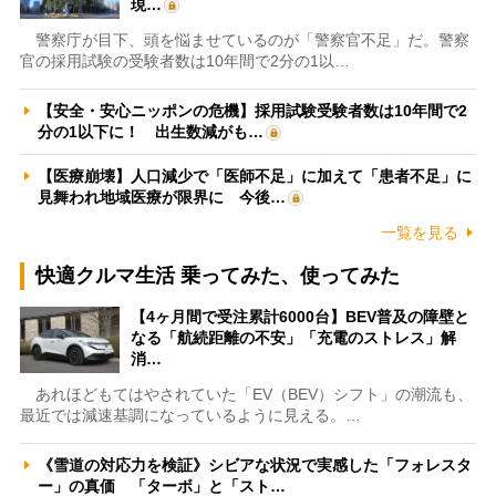
現…
警察庁が目下、頭を悩ませているのが「警察官不足」だ。警察
官の採用試験の受験者数は10年間で2分の1以…
【安全・安心ニッポンの危機】採用試験受験者数は10年間で2
分の1以下に！ 出生数減がも…
【医療崩壊】人口減少で「医師不足」に加えて「患者不足」に
見舞われ地域医療が限界に 今後…
一覧を見る
快適クルマ生活 乗ってみた、使ってみた
【4ヶ月間で受注累計6000台】BEV普及の障壁と
なる「航続距離の不安」「充電のストレス」解
消…
あれほどもてはやされていた「EV（BEV）シフト」の潮流も、
最近では減速基調になっているように見える。…
《雪道の対応力を検証》シビアな状況で実感した「フォレスタ
ー」の真価 「ターボ」と「スト…