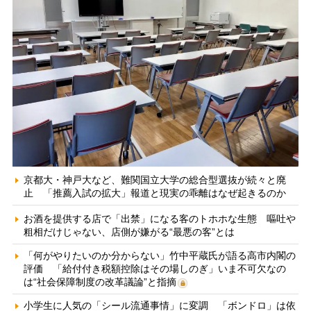
京都大・神戸大など、難関国立大学の総合型選抜が続々と廃
止 「推薦入試の拡大」報道と現実の乖離はなぜ起きるのか
お酒を提供する店で「出禁」になる客のトホホな生態 嘔吐や
粗相だけじゃない、店側が嫌がる“最悪の客”とは
「何がやりたいのか分からない」竹中平蔵氏が語る高市内閣の
評価 「給付付き税額控除はその場しのぎ」いま不可欠なの
は“社会保障制度の改革議論”と指摘
小学生に人気の「シール流通事情」に変調 「ボンドロ」は依