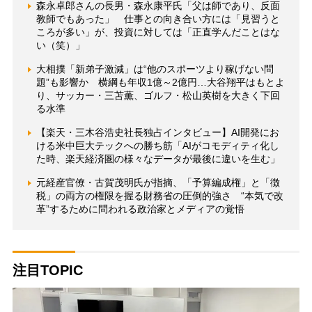
森永卓郎さんの長男・森永康平氏「父は師であり、反面
教師でもあった」 仕事との向き合い方には「見習うと
ころが多い」が、投資に対しては「正直学んだことはな
い（笑）」
大相撲「新弟子激減」は“他のスポーツより稼げない問
題”も影響か 横綱も年収1億～2億円…大谷翔平はもとよ
り、サッカー・三苫薫、ゴルフ・松山英樹を大きく下回
る水準
【楽天・三木谷浩史社長独占インタビュー】AI開発にお
ける米中巨大テックへの勝ち筋「AIがコモディティ化し
た時、楽天経済圏の様々なデータが最後に違いを生む」
元経産官僚・古賀茂明氏が指摘、「予算編成権」と「徴
税」の両方の権限を握る財務省の圧倒的強さ “本気で改
革”するために問われる政治家とメディアの覚悟
注目TOPIC