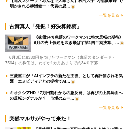
【追及スクープ・みんなで大家さん】独占入手“内部議事録”で
明かされる柳瀬健一・代表の思…
一覧を見る
古賀真人「発掘！好決算銘柄」
《株価34％急落のワークマンに特大反転の期待》
6月の売上低迷を吹き飛ばす第1四半期決算、…
6月3日に8330円をつけたワークマン（東証スタンダード・
7564）の株価は、わずか1カ月あまりで約34％下落…
三菱重工が「AIインフラの新たな主役」として再評価される気
運 エヌビディアとの提携でAI…
キオクシアHD「7万円割れからの急反発」は再びの上昇局面へ
の反転シグナルか？ 市場のムー…
一覧を見る
突然マルサがやって来た！