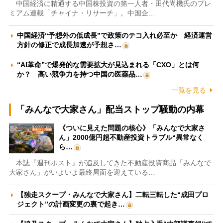
中国経済に精通する中国株投資の第一人者・田代尚機氏のプレ
ミアム連載「チャイナ・リサーチ」。中国企…
中国経済“予想外の低成長”で政策のテコ入れ必至か 経済運営
方針の修正で成長加速が予想さ…
“AI革命”で爆発的な需要拡大が見込まれる「CXO」とは何
か？ 高い競争力を持つ中国の医薬品…
一覧を見る
「みんなで大家さん」配当ストップ騒動の内幕
《ついに見えた問題の核心》「みんなで大家さ
ん」2000億円超不動産投資トラブル“異常なく
ら…
本誌『週刊ポスト』が追及してきた不動産投資商品「みんなで
大家さん」がいよいよ最終局面を迎えている…
【独走スクープ・みんなで大家さん】二転三転した“成田プロ
ジェクト”の計画変更の裏で起き…