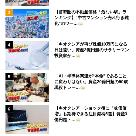
【首都圏の不動産価格「危ない駅」ラ
3
ンキング】“中古マンション売れ行き鈍
化”のワー…
「キオクシアが再び株価10万円になる
4
日は遠い」資産3億円超のサラリーマン
投資家が…
「AI・半導体関連が“本命”であること
5
に変わりはない」資産20億円超の90歳
現役トレー…
【キオクシア・ショック後に「株価倍
6
増」も期待できる注目銘柄5選】資産3
億円超・…