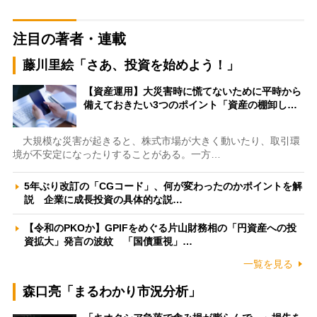
注目の著者・連載
藤川里絵「さあ、投資を始めよう！」
【資産運用】大災害時に慌てないために平時から
備えておきたい3つのポイント「資産の棚卸し…
大規模な災害が起きると、株式市場が大きく動いたり、取引環
境が不安定になったりすることがある。一方…
5年ぶり改訂の「CGコード」、何が変わったのかポイントを解
説 企業に成長投資の具体的な説…
【令和のPKOか】GPIFをめぐる片山財務相の「円資産への投
資拡大」発言の波紋 「国債重視」…
一覧を見る
森口亮「まるわかり市況分析」