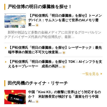
戸松信博の明日の爆騰株を探せ！
【戸松信博氏「明日の爆騰株」を探せ】トーメン
デバイス：サムスンを通じて世界のAIメモリ需
要…
新聞や雑誌など多数の金融メディアに出演するグローバルリン
クアドバイザーズ代表の戸松信博氏が、最新…
【戸松信博氏「明日の爆騰株」を探せ】レーザーテック：最先
端半導体の製造に不可欠な検査装…
【戸松信博氏「明日の爆騰株」を探せ】TDK：AIインフラを支
えるキープレーヤー 成長の再評…
一覧を見る
田代尚機のチャイナ・リサーチ
中国「Kimi K3」の衝撃に世界はどう対応するの
か？ 米財務長官が検討する「蒸留を行う中国
AI…