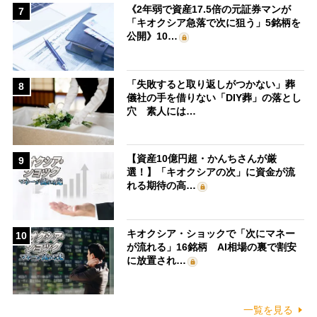
《2年弱で資産17.5倍の元証券マンが
7
「キオクシア急落で次に狙う」5銘柄を
公開》10…
「失敗すると取り返しがつかない」葬
8
儀社の手を借りない「DIY葬」の落とし
穴 素人には…
【資産10億円超・かんちさんが厳
9
選！】「キオクシアの次」に資金が流
れる期待の高…
キオクシア・ショックで「次にマネー
10
が流れる」16銘柄 AI相場の裏で割安
に放置され…
一覧を見る