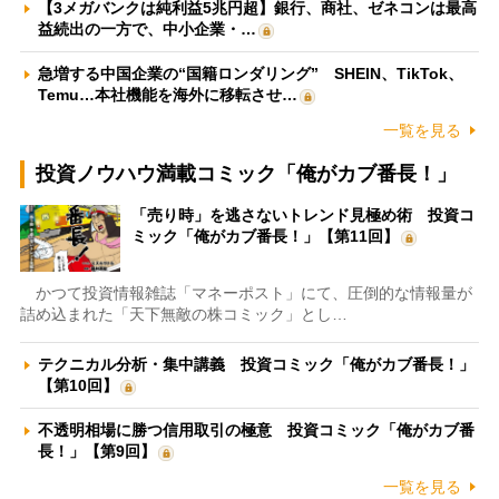
【3メガバンクは純利益5兆円超】銀行、商社、ゼネコンは最高
益続出の一方で、中小企業・…
急増する中国企業の“国籍ロンダリング” SHEIN、TikTok、
Temu…本社機能を海外に移転させ…
一覧を見る
投資ノウハウ満載コミック「俺がカブ番長！」
「売り時」を逃さないトレンド見極め術 投資コ
ミック「俺がカブ番長！」【第11回】
かつて投資情報雑誌「マネーポスト」にて、圧倒的な情報量が
詰め込まれた「天下無敵の株コミック」とし…
テクニカル分析・集中講義 投資コミック「俺がカブ番長！」
【第10回】
不透明相場に勝つ信用取引の極意 投資コミック「俺がカブ番
長！」【第9回】
一覧を見る