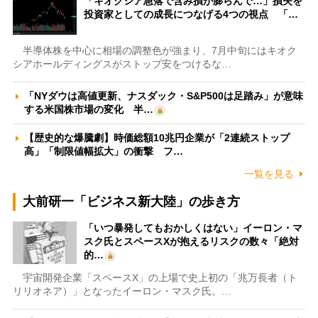
「キオクシア急落で含み損が膨らんで…」損失を
投資家としての成長につなげる4つの視点 「…
半導体株を中心に相場の調整色が強まり、7月中旬にはキオク
シアホールディングスがストップ安をつけるな…
「NYダウは高値更新、ナスダック・S&P500は足踏み」が意味
する米国株市場の変化 半…
【歴史的な爆騰劇】時価総額10兆円企業が「2連続ストップ
高」「制限値幅拡大」の衝撃 フ…
一覧を見る
大前研一「ビジネス新大陸」の歩き方
「いつ暴発してもおかしくはない」イーロン・マ
スク氏とスペースXが抱えるリスクの数々「絶対
的…
宇宙開発企業「スペースX」の上場で史上初の「兆万長者（ト
リリオネア）」となったイーロン・マスク氏。…