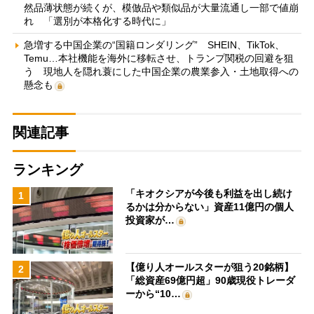
然品薄状態が続くが、模倣品や類似品が大量流通し一部で値崩
れ 「選別が本格化する時代に」
急増する中国企業の“国籍ロンダリング” SHEIN、TikTok、
Temu…本社機能を海外に移転させ、トランプ関税の回避を狙
う 現地人を隠れ蓑にした中国企業の農業参入・土地取得への
懸念も
関連記事
ランキング
「キオクシアが今後も利益を出し続け
1
るかは分からない」資産11億円の個人
投資家が…
【億り人オールスターが狙う20銘柄】
2
「総資産69億円超」90歳現役トレーダ
ーから“10…