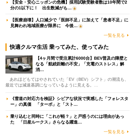
【安全・安心ニッポンの危機】採用試験受験者数は10年間で2
分の1以下に！ 出生数減がも…
【医療崩壊】人口減少で「医師不足」に加えて「患者不足」に
見舞われ地域医療が限界に 今後…
一覧を見る
快適クルマ生活 乗ってみた、使ってみた
【4ヶ月間で受注累計6000台】BEV普及の障壁と
なる「航続距離の不安」「充電のストレス」解
消…
あれほどもてはやされていた「EV（BEV）シフト」の潮流も、
最近では減速基調になっているように見える。…
《雪道の対応力を検証》シビアな状況で実感した「フォレスタ
ー」の真価 「ターボ」と「スト…
乗り込むと同時に「これが軽？」と戸惑うのには理由があっ
た 「日産ルークス」さらなる躍進…
一覧を見る