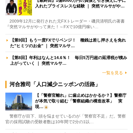
【最終回】1億6000万円の負債と引き換えに手に
入れたプライスレスな経験 ｜ 突然マルサがや…
2009年12月に発行された元FXトレーダー・磯貝清明氏の著書
『突然マルサがやって来た！～FXで10億円稼い…
【第9回】もう一度FXでリベンジ！ 種銭は差し押さえを免れ
た”ヒミツのお金” ｜ 突然マルサ…
【第8回】年利はなんと14.6％！ 毎日5万円超の延滞税が積み
上がっていく ｜ 突然マルサ…
一覧を見る
河合雅司「人口減少ニッポンの活路」
【「警察官離れ」に歯止めはかかるか？】警察庁
が本気で取り組む「警察組織の構造改革」 実
現…
警察庁が目下、頭を悩ませているのが「警察官不足」だ。警察
官の採用試験の受験者数は10年間で2分の1以…