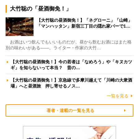
大竹聡の「昼酒御免！」
【大竹聡の昼酒御免！】「ネグローニ」「山崎」
「マンハッタン」新宿三丁目の隠れ家バーで1…
お酒はいつ飲んでもいいものだが、昼から飲むお酒にはまた格
別の味わいがある――。ライター・作家の大竹…
【大竹聡の昼酒御免！】今の若者は「なめろう」や「キヌカツ
ギ」を知らないって本当？ 昔の…
【大竹聡の昼酒御免！】京急線で多摩川越えて「川崎の大衆酒
場」へと昼酒旅 押し寄せるノス…
一覧を見る
著者・連載の一覧を見る