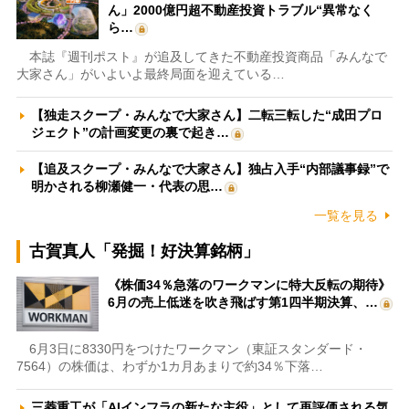
ん」2000億円超不動産投資トラブル“異常なく
ら…
本誌『週刊ポスト』が追及してきた不動産投資商品「みんなで
大家さん」がいよいよ最終局面を迎えている…
【独走スクープ・みんなで大家さん】二転三転した“成田プロ
ジェクト”の計画変更の裏で起き…
【追及スクープ・みんなで大家さん】独占入手“内部議事録”で
明かされる柳瀬健一・代表の思…
一覧を見る
古賀真人「発掘！好決算銘柄」
《株価34％急落のワークマンに特大反転の期待》
6月の売上低迷を吹き飛ばす第1四半期決算、…
6月3日に8330円をつけたワークマン（東証スタンダード・
7564）の株価は、わずか1カ月あまりで約34％下落…
三菱重工が「AIインフラの新たな主役」として再評価される気