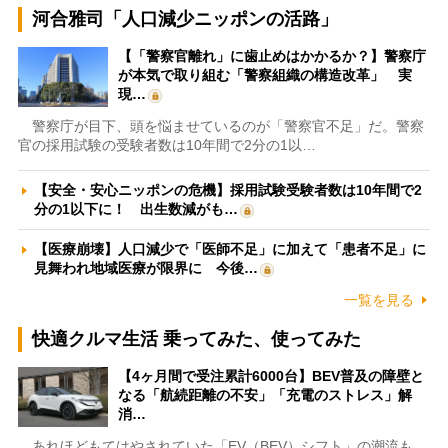
河合雅司「人口減少ニッポンの活路」
【「警察官離れ」に歯止めはかかるか？】警察庁
が本気で取り組む「警察組織の構造改革」 実
現…
警察庁が目下、頭を悩ませているのが「警察官不足」だ。警察
官の採用試験の受験者数は10年間で2分の1以…
【安全・安心ニッポンの危機】採用試験受験者数は10年間で2
分の1以下に！ 出生数減がも…
【医療崩壊】人口減少で「医師不足」に加えて「患者不足」に
見舞われ地域医療が限界に 今後…
一覧を見る
快適クルマ生活 乗ってみた、使ってみた
【4ヶ月間で受注累計6000台】BEV普及の障壁と
なる「航続距離の不安」「充電のストレス」解
消…
あれほどもてはやされていた「EV（BEV）シフト」の潮流も、