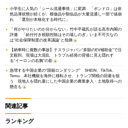
小学生に人気の「シール流通事情」に変調 「ボンドロ」は依
然品薄状態が続くが、模倣品や類似品が大量流通し一部で値崩
れ 「選別が本格化する時代に」
「何がやりたいのか分からない」竹中平蔵氏が語る高市内閣の
評価 「給付付き税額控除はその場しのぎ」いま不可欠なの
は“社会保障制度の改革議論”と指摘
【納車時に複数の事故】テスラジャパン“多額のEV補助金”で注
文殺到、現場は大混乱 トラブル続発の背後に見え隠れす
る“イーロンの右腕”の影
急増する中国企業の“国籍ロンダリング” SHEIN、TikTok、
Temu…本社機能を海外に移転させ、トランプ関税の回避を狙
う 現地人を隠れ蓑にした中国企業の農業参入・土地取得への
懸念も
関連記事
ランキング