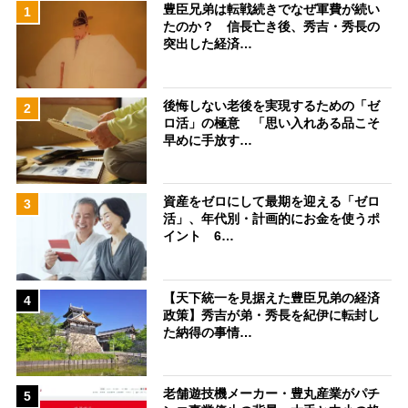
豊臣兄弟は転戦続きでなぜ軍費が続い
1
たのか？ 信長亡き後、秀吉・秀長の
突出した経済…
後悔しない老後を実現するための「ゼ
2
ロ活」の極意 「思い入れある品こそ
早めに手放す…
資産をゼロにして最期を迎える「ゼロ
3
活」、年代別・計画的にお金を使うポ
イント 6…
【天下統一を見据えた豊臣兄弟の経済
4
政策】秀吉が弟・秀長を紀伊に転封し
た納得の事情…
老舗遊技機メーカー・豊丸産業がパチ
5