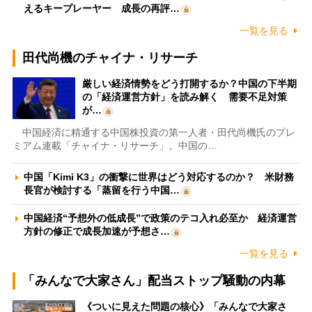
えるキープレーヤー 成長の再評…
一覧を見る
田代尚機のチャイナ・リサーチ
厳しい経済情勢をどう打開するか？中国の下半期
の「経済運営方針」を読み解く 需要不足対策
が…
中国経済に精通する中国株投資の第一人者・田代尚機氏のプレ
ミアム連載「チャイナ・リサーチ」。中国の…
中国「Kimi K3」の衝撃に世界はどう対応するのか？ 米財務
長官が検討する「蒸留を行う中国…
中国経済“予想外の低成長”で政策のテコ入れ必至か 経済運営
方針の修正で成長加速が予想さ…
一覧を見る
「みんなで大家さん」配当ストップ騒動の内幕
《ついに見えた問題の核心》「みんなで大家さ