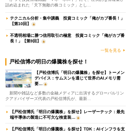
詰め込まれた「天下無敵の株コミック」とし…
テクニカル分析・集中講義 投資コミック「俺がカブ番長！」
【第10回】
不透明相場に勝つ信用取引の極意 投資コミック「俺がカブ番
長！」【第9回】
一覧を見る
戸松信博の明日の爆騰株を探せ！
【戸松信博氏「明日の爆騰株」を探せ】トーメン
デバイス：サムスンを通じて世界のAIメモリ需
要…
新聞や雑誌など多数の金融メディアに出演するグローバルリン
クアドバイザーズ代表の戸松信博氏が、最新…
【戸松信博氏「明日の爆騰株」を探せ】レーザーテック：最先
端半導体の製造に不可欠な検査装…
【戸松信博氏「明日の爆騰株」を探せ】TDK：AIインフラを支