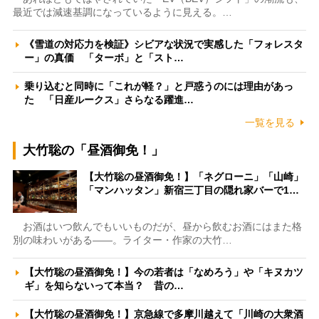
最近では減速基調になっているように見える。…
《雪道の対応力を検証》シビアな状況で実感した「フォレスタ
ー」の真価 「ターボ」と「スト…
乗り込むと同時に「これが軽？」と戸惑うのには理由があっ
た 「日産ルークス」さらなる躍進…
一覧を見る
大竹聡の「昼酒御免！」
【大竹聡の昼酒御免！】「ネグローニ」「山崎」
「マンハッタン」新宿三丁目の隠れ家バーで1…
お酒はいつ飲んでもいいものだが、昼から飲むお酒にはまた格
別の味わいがある――。ライター・作家の大竹…
【大竹聡の昼酒御免！】今の若者は「なめろう」や「キヌカツ
ギ」を知らないって本当？ 昔の…
【大竹聡の昼酒御免！】京急線で多摩川越えて「川崎の大衆酒