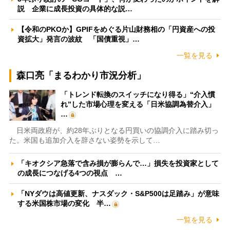
説 企業に成長投資の具体的な説…
【令和のPKOか】GPIFをめぐる片山財務相の「円資産への投
資拡大」発言の波紋 「国債重視」…
一覧を見る
森口亮「まるわかり市況分析」
「トレンド転換のスイッチになり得る」“介入慣
れ”した市場心理を変える「日米協調為替介入」
…
日米両政府が、約28年ぶりとなる円買いの協調介入に踏み切っ
た。米国も追加介入を辞さない姿勢を示して…
「キオクシア急落で含み損が膨らんで…」損失を投資家として
の成長につなげる4つの視点 …
「NYダウは高値更新、ナスダック・S&P500は足踏み」が意味
する米国株市場の変化 半…
一覧を見る