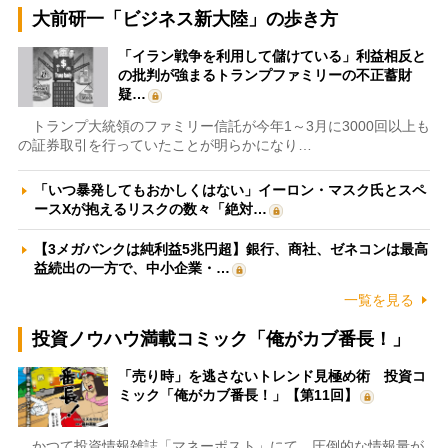
大前研一「ビジネス新大陸」の歩き方
「イラン戦争を利用して儲けている」利益相反と
の批判が強まるトランプファミリーの不正蓄財
疑…
トランプ大統領のファミリー信託が今年1～3月に3000回以上も
の証券取引を行っていたことが明らかになり…
「いつ暴発してもおかしくはない」イーロン・マスク氏とスペ
ースXが抱えるリスクの数々「絶対…
【3メガバンクは純利益5兆円超】銀行、商社、ゼネコンは最高
益続出の一方で、中小企業・…
一覧を見る
投資ノウハウ満載コミック「俺がカブ番長！」
「売り時」を逃さないトレンド見極め術 投資コ
ミック「俺がカブ番長！」【第11回】
かつて投資情報雑誌「マネーポスト」にて、圧倒的な情報量が