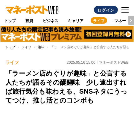
ログイン
トップ
投資
ビジネス
キャリア
ライフ
マネー
トップ
ライフ
趣味
「ラーメン店めぐりが趣味」と公言する人たちが語るそ
ライフ
2025.05.16 15:00
マネーポストWEB
「ラーメン店めぐりが趣味」と公言する
人たちが語るその醍醐味 少し遠出すれ
ば旅行気分も味わえる、SNSネタにうっ
てつけ、推し活とのコンボも
Loaded
:
100.00%
/
Unmute