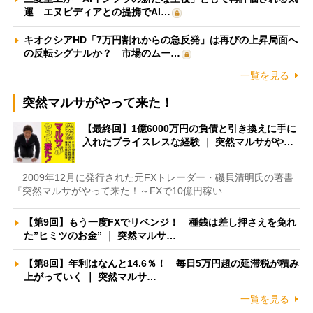
運 エヌビディアとの提携でAI…
キオクシアHD「7万円割れからの急反発」は再びの上昇局面へ
の反転シグナルか？ 市場のムー…
一覧を見る
突然マルサがやって来た！
【最終回】1億6000万円の負債と引き換えに手に
入れたプライスレスな経験 ｜ 突然マルサがや…
2009年12月に発行された元FXトレーダー・磯貝清明氏の著書
『突然マルサがやって来た！～FXで10億円稼い…
【第9回】もう一度FXでリベンジ！ 種銭は差し押さえを免れ
た”ヒミツのお金” ｜ 突然マルサ…
【第8回】年利はなんと14.6％！ 毎日5万円超の延滞税が積み
上がっていく ｜ 突然マルサ…
一覧を見る