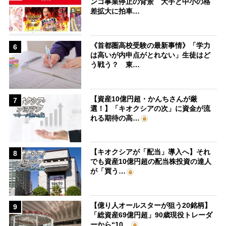
ンコ事業停止の背景 大手と中小の格
差拡大に拍車…
《首都圏高校受験の最新事情》「学力
6
は高いが内申点がとれない」生徒はど
う戦う？ 東…
【資産10億円超・かんちさんが厳
7
選！】「キオクシアの次」に資金が流
れる期待の高…
【キオクシアが「配当」導入へ】それ
8
でも資産10億円超の配当株投資の達人
が「買う…
【億り人オールスターが狙う20銘柄】
9
「総資産69億円超」90歳現役トレーダ
ーから“10…