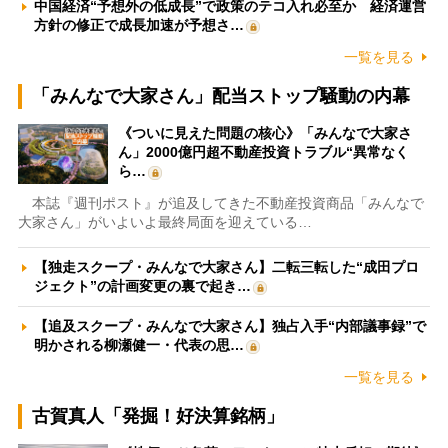
中国経済“予想外の低成長”で政策のテコ入れ必至か 経済運営
方針の修正で成長加速が予想さ…
一覧を見る
「みんなで大家さん」配当ストップ騒動の内幕
《ついに見えた問題の核心》「みんなで大家さ
ん」2000億円超不動産投資トラブル“異常なく
ら…
本誌『週刊ポスト』が追及してきた不動産投資商品「みんなで
大家さん」がいよいよ最終局面を迎えている…
【独走スクープ・みんなで大家さん】二転三転した“成田プロ
ジェクト”の計画変更の裏で起き…
【追及スクープ・みんなで大家さん】独占入手“内部議事録”で
明かされる柳瀬健一・代表の思…
一覧を見る
古賀真人「発掘！好決算銘柄」