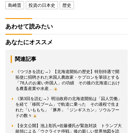
島崎晋
投資の日本史
歴史
あわせて読みたい
あなたにオススメ
関連記事
《つづきを読む→》【北海道開拓の歴史】特別待遇で開
拓使に招聘された米国人農政家・ケプロンを筆頭とする
「78人のお雇い外国人」の功績 その後の北海道におけ
る農畜産業や水産…
《第3回を読む→》明治政府の北海道開拓は「囚人労働」
を経て「移民ブーム」で軌道に乗った その過程で生ま
れた「いももち」「豚丼」「ジンギスカン」ソウルフー
ドの数々
【全文公開】池上彰氏×佐藤優氏が緊急対談 トランプ大
統領による「ウクライナ停戦」後の新しい世界地図を読