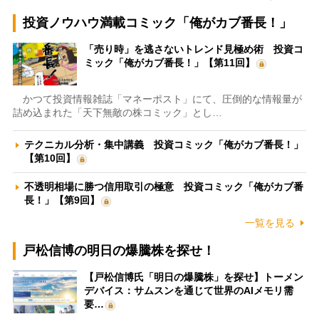
投資ノウハウ満載コミック「俺がカブ番長！」
「売り時」を逃さないトレンド見極め術 投資コ
ミック「俺がカブ番長！」【第11回】
かつて投資情報雑誌「マネーポスト」にて、圧倒的な情報量が
詰め込まれた「天下無敵の株コミック」とし…
テクニカル分析・集中講義 投資コミック「俺がカブ番長！」
【第10回】
不透明相場に勝つ信用取引の極意 投資コミック「俺がカブ番
長！」【第9回】
一覧を見る
戸松信博の明日の爆騰株を探せ！
【戸松信博氏「明日の爆騰株」を探せ】トーメン
デバイス：サムスンを通じて世界のAIメモリ需
要…