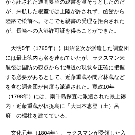
から託された通商要望の親書を渡そうとしたのだ
が、来航した根室では上陸が許されず、函館から
陸路で松前へ。そこでも親書の受理を拒否された
が、長崎への入港許可証を得ることができた。
天明5年（1785年）に田沼意次が派遣した調査団
には最上徳内も名を連ねていたが、ラクスマン来
航後は国防の観点から北海道の現状を正確に把握
する必要があるとして、近藤重蔵や間宮林蔵など
を含む調査団が何度も派遣された。寛政10年
（1798年）には、南千島探査に派遣された最上徳
内・近藤重蔵が択捉島に「大日本恵登（土）呂
府」の標柱を建てている。
文化元年（1804年）、ラクスマンが受領した入