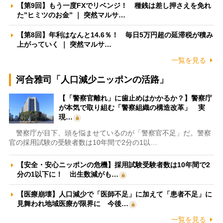
【第9回】もう一度FXでリベンジ！ 種銭は差し押さえを免れ
た”ヒミツのお金” ｜ 突然マルサ…
【第8回】年利はなんと14.6％！ 毎日5万円超の延滞税が積み
上がっていく ｜ 突然マルサ…
一覧を見る
河合雅司「人口減少ニッポンの活路」
【「警察官離れ」に歯止めはかかるか？】警察庁
が本気で取り組む「警察組織の構造改革」 実
現…
警察庁が目下、頭を悩ませているのが「警察官不足」だ。警察
官の採用試験の受験者数は10年間で2分の1以…
【安全・安心ニッポンの危機】採用試験受験者数は10年間で2
分の1以下に！ 出生数減がも…
【医療崩壊】人口減少で「医師不足」に加えて「患者不足」に
見舞われ地域医療が限界に 今後…
一覧を見る