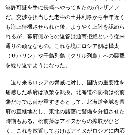
港許可証を手に長崎へやってきたのがレザノフ
だ。交渉を担当した老中の土井利厚から半年近く
も海上待機させられた後、ようやく上陸を認めら
れるが、幕府側からの返答は通商拒絶という従来
通りの頑ななもの。これを境にロシア側は樺太
（サハリン）や千島列島（クリル列島）への襲撃
を繰り返すようになった。
迫り来るロシアの脅威に対し、国防の重要性を
痛感した幕府は政策を転換。北海道の防衛は松前
藩だけでは荷が重すぎるとして、北海道全域を幕
府の直轄地とし、東北の諸藩に警備を分担させた
時期もある。松前藩はアイヌからの搾取がひど
く、これを放置しておけばアイヌがロシアに内応