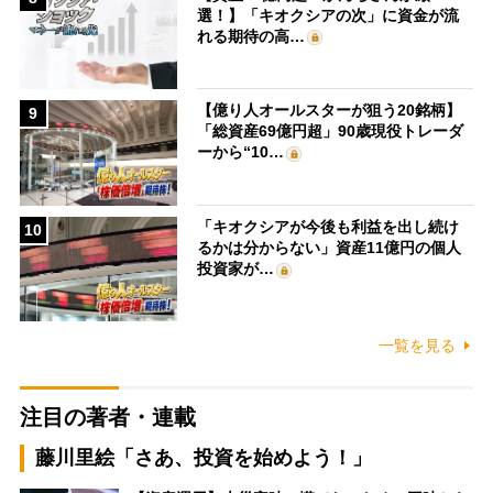
選！】「キオクシアの次」に資金が流
れる期待の高…
【億り人オールスターが狙う20銘柄】
9
「総資産69億円超」90歳現役トレーダ
ーから“10…
「キオクシアが今後も利益を出し続け
10
るかは分からない」資産11億円の個人
投資家が…
一覧を見る
注目の著者・連載
藤川里絵「さあ、投資を始めよう！」