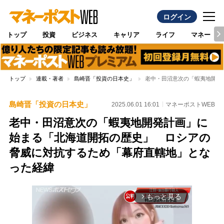
ログイン
トップ
投資
ビジネス
キャリア
ライフ
マネー
トップ
連載・著者
島崎晋「投資の日本史」
老中・田沼意次の「蝦夷地開発
島崎晋「投資の日本史」
2025.06.01 16:01
マネーポストWEB
老中・田沼意次の「蝦夷地開発計画」に
始まる「北海道開拓の歴史」 ロシアの
脅威に対抗するため「幕府直轄地」とな
った経緯
もっと見る
arrow_forward_ios