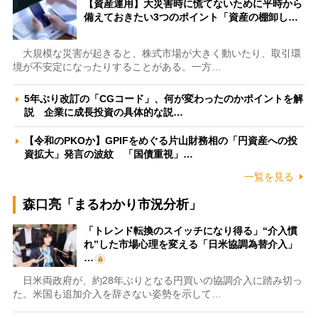
【資産運用】大災害時に慌てないために平時から
備えておきたい3つのポイント「資産の棚卸し…
大規模な災害が起きると、株式市場が大きく動いたり、取引環
境が不安定になったりすることがある。一方…
5年ぶり改訂の「CGコード」、何が変わったのかポイントを解
説 企業に成長投資の具体的な説…
【令和のPKOか】GPIFをめぐる片山財務相の「円資産への投
資拡大」発言の波紋 「国債重視」…
一覧を見る
森口亮「まるわかり市況分析」
「トレンド転換のスイッチになり得る」“介入慣
れ”した市場心理を変える「日米協調為替介入」
…
日米両政府が、約28年ぶりとなる円買いの協調介入に踏み切っ
た。米国も追加介入を辞さない姿勢を示して…