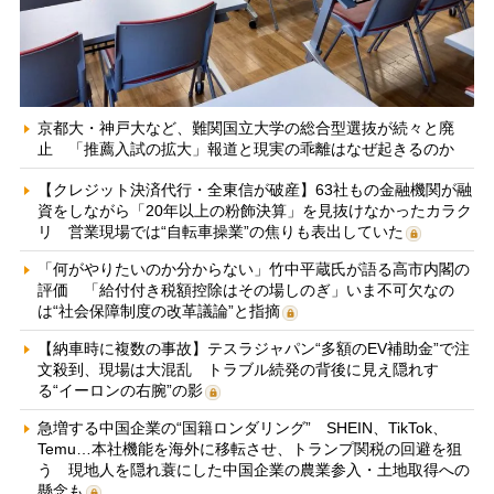
京都大・神戸大など、難関国立大学の総合型選抜が続々と廃
止 「推薦入試の拡大」報道と現実の乖離はなぜ起きるのか
【クレジット決済代行・全東信が破産】63社もの金融機関が融
資をしながら「20年以上の粉飾決算」を見抜けなかったカラク
リ 営業現場では“自転車操業”の焦りも表出していた
「何がやりたいのか分からない」竹中平蔵氏が語る高市内閣の
評価 「給付付き税額控除はその場しのぎ」いま不可欠なの
は“社会保障制度の改革議論”と指摘
【納車時に複数の事故】テスラジャパン“多額のEV補助金”で注
文殺到、現場は大混乱 トラブル続発の背後に見え隠れす
る“イーロンの右腕”の影
急増する中国企業の“国籍ロンダリング” SHEIN、TikTok、
Temu…本社機能を海外に移転させ、トランプ関税の回避を狙
う 現地人を隠れ蓑にした中国企業の農業参入・土地取得への
懸念も