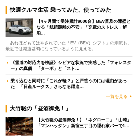
快適クルマ生活 乗ってみた、使ってみた
【4ヶ月間で受注累計6000台】BEV普及の障壁と
なる「航続距離の不安」「充電のストレス」解
消…
あれほどもてはやされていた「EV（BEV）シフト」の潮流も、
最近では減速基調になっているように見える。…
《雪道の対応力を検証》シビアな状況で実感した「フォレスタ
ー」の真価 「ターボ」と「スト…
乗り込むと同時に「これが軽？」と戸惑うのには理由があっ
た 「日産ルークス」さらなる躍進…
一覧を見る
大竹聡の「昼酒御免！」
【大竹聡の昼酒御免！】「ネグローニ」「山崎」
「マンハッタン」新宿三丁目の隠れ家バーで1…