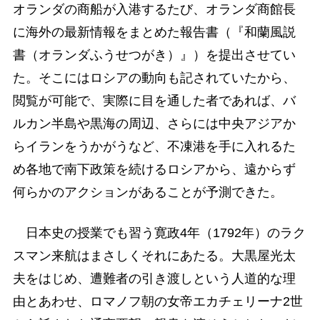
オランダの商船が入港するたび、オランダ商館長
に海外の最新情報をまとめた報告書（『和蘭風説
書（オランダふうせつがき）』）を提出させてい
た。そこにはロシアの動向も記されていたから、
閲覧が可能で、実際に目を通した者であれば、バ
ルカン半島や黒海の周辺、さらには中央アジアか
らイランをうかがうなど、不凍港を手に入れるた
め各地で南下政策を続けるロシアから、遠からず
何らかのアクションがあることが予測できた。
日本史の授業でも習う寛政4年（1792年）のラク
スマン来航はまさしくそれにあたる。大黒屋光太
夫をはじめ、遭難者の引き渡しという人道的な理
由とあわせ、ロマノフ朝の女帝エカチェリーナ2世