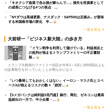
「キオクシア急落で含み損が膨らんで…」損失を投資家として
の成長につなげる4つの視点 …
「NYダウは高値更新、ナスダック・S&P500は足踏み」が意味
する米国株市場の変化 半…
一覧を見る
大前研一「ビジネス新大陸」の歩き方
「イラン戦争を利用して儲けている」利益相反と
の批判が強まるトランプファミリーの不正蓄財
疑…
トランプ大統領のファミリー信託が今年1～3月に3000回以上も
の証券取引を行っていたことが明らかになり…
「いつ暴発してもおかしくはない」イーロン・マスク氏とスペ
ースXが抱えるリスクの数々「絶対…
【3メガバンクは純利益5兆円超】銀行、商社、ゼネコンは最高
益続出の一方で、中小企業・…
一覧を見る