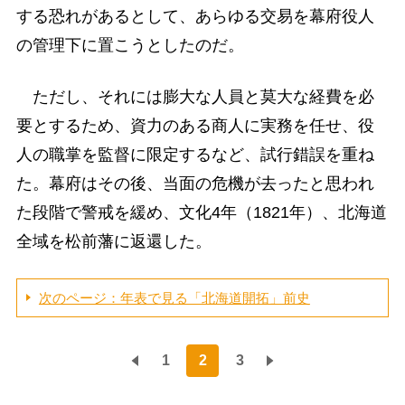
する恐れがあるとして、あらゆる交易を幕府役人
の管理下に置こうとしたのだ。
ただし、それには膨大な人員と莫大な経費を必
要とするため、資力のある商人に実務を任せ、役
人の職掌を監督に限定するなど、試行錯誤を重ね
た。幕府はその後、当面の危機が去ったと思われ
た段階で警戒を緩め、文化4年（1821年）、北海道
全域を松前藩に返還した。
次のページ：年表で見る「北海道開拓」前史
1
2
3