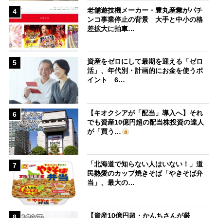
老舗遊技機メーカー・豊丸産業がパチ
4
ンコ事業停止の背景 大手と中小の格
差拡大に拍車…
資産をゼロにして最期を迎える「ゼロ
5
活」、年代別・計画的にお金を使うポ
イント 6…
【キオクシアが「配当」導入へ】それ
6
でも資産10億円超の配当株投資の達人
が「買う…
「北海道で知らない人はいない！」道
7
民熱愛のカップ焼きそば「やきそば弁
当」、最大の…
【資産10億円超・かんちさんが厳
8