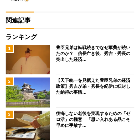
関連記事
ランキング
豊臣兄弟は転戦続きでなぜ軍費が続い
1
たのか？ 信長亡き後、秀吉・秀長の
突出した経済…
【天下統一を見据えた豊臣兄弟の経済
2
政策】秀吉が弟・秀長を紀伊に転封し
た納得の事情…
後悔しない老後を実現するための「ゼ
3
ロ活」の極意 「思い入れある品こそ
早めに手放す…