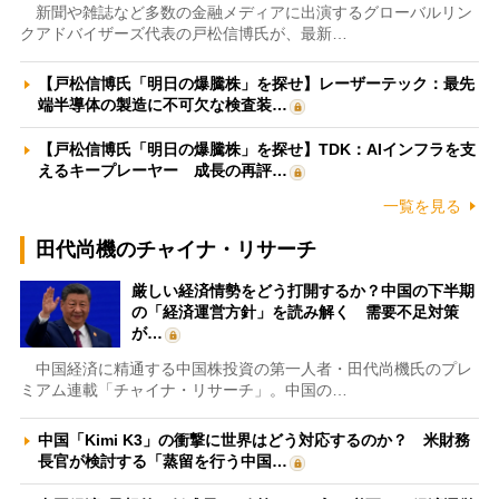
新聞や雑誌など多数の金融メディアに出演するグローバルリン
クアドバイザーズ代表の戸松信博氏が、最新…
【戸松信博氏「明日の爆騰株」を探せ】レーザーテック：最先
端半導体の製造に不可欠な検査装…
【戸松信博氏「明日の爆騰株」を探せ】TDK：AIインフラを支
えるキープレーヤー 成長の再評…
一覧を見る
田代尚機のチャイナ・リサーチ
厳しい経済情勢をどう打開するか？中国の下半期
の「経済運営方針」を読み解く 需要不足対策
が…
中国経済に精通する中国株投資の第一人者・田代尚機氏のプレ
ミアム連載「チャイナ・リサーチ」。中国の…
中国「Kimi K3」の衝撃に世界はどう対応するのか？ 米財務
長官が検討する「蒸留を行う中国…