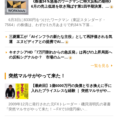
《株価34％急落のワークマンに特大反転の期待》
6月の売上低迷を吹き飛ばす第1四半期決算、…
6月3日に8330円をつけたワークマン（東証スタンダード・
7564）の株価は、わずか1カ月あまりで約34％下落…
三菱重工が「AIインフラの新たな主役」として再評価される気
運 エヌビディアとの提携でAI…
キオクシアHD「7万円割れからの急反発」は再びの上昇局面へ
の反転シグナルか？ 市場のムー…
一覧を見る
突然マルサがやって来た！
【最終回】1億6000万円の負債と引き換えに手に
入れたプライスレスな経験 ｜ 突然マルサがや…
2009年12月に発行された元FXトレーダー・磯貝清明氏の著書
『突然マルサがやって来た！～FXで10億円稼い…