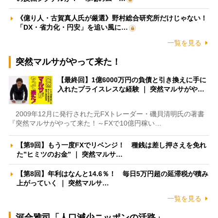
《億り人・古賀真人氏が厳選》野村総合研究所だけじゃない！
「DX・省力化・円安」を追い風に…
一覧を見る
突然マルサがやって来た！
【最終回】1億6000万円の負債と引き換えに手に
入れたプライスレスな経験 ｜ 突然マルサがや…
2009年12月に発行された元FXトレーダー・磯貝清明氏の著書
『突然マルサがやって来た！～FXで10億円稼い…
【第9回】もう一度FXでリベンジ！ 種銭は差し押さえを免れ
た”ヒミツのお金” ｜ 突然マルサ…
【第8回】年利はなんと14.6％！ 毎日5万円超の延滞税が積み
上がっていく ｜ 突然マルサ…
一覧を見る
河合雅司「人口減少ニッポンの活路」