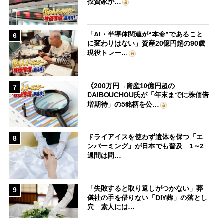
投資家が…
「AI・半導体関連が“本命”であること
6
に変わりはない」資産20億円超の90歳
現役トレー…
《200万円→資産10億円超の
7
DAIBOUCHOU氏が「年末までに株価倍
増期待」の5銘柄を公…
ドライアイスを使わず遺体を保つ「エ
8
ンバーミング」が日本でも普及 1～2
週間は問…
「失敗すると取り返しがつかない」葬
9
儀社の手を借りない「DIY葬」の落とし
穴 素人には…