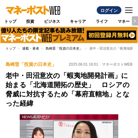
ログイン
トップ
投資
ビジネス
キャリア
ライフ
マネー
トップ
連載・著者
島崎晋「投資の日本史」
老中・田沼意次の「蝦夷地開発
島崎晋「投資の日本史」
2025.06.01 16:01
マネーポストWEB
老中・田沼意次の「蝦夷地開発計画」に
始まる「北海道開拓の歴史」 ロシアの
脅威に対抗するため「幕府直轄地」とな
った経緯