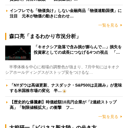
インフレでも「物価負け」しない金融商品「物価連動国債」に
注目 元本が物価の動きに合わせ…
一覧を見る
森口亮「まるわかり市況分析」
「キオクシア急落で含み損が膨らんで…」損失を
投資家としての成長につなげる4つの視点 「…
半導体株を中心に相場の調整色が強まり、7月中旬にはキオク
シアホールディングスがストップ安をつけるな…
「NYダウは高値更新、ナスダック・S&P500は足踏み」が意味
する米国株市場の変化 半…
【歴史的な爆騰劇】時価総額10兆円企業が「2連続ストップ
高」「制限値幅拡大」の衝撃 フ…
一覧を見る
大前研一「ビジネス新大陸」の歩き方