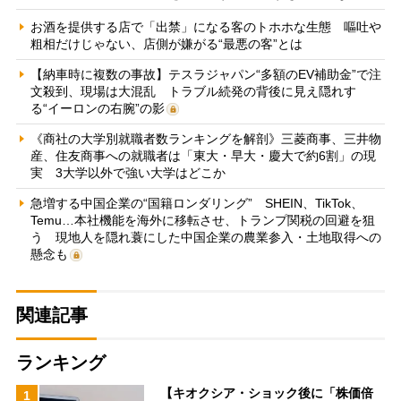
お酒を提供する店で「出禁」になる客のトホホな生態 嘔吐や
粗相だけじゃない、店側が嫌がる“最悪の客”とは
【納車時に複数の事故】テスラジャパン“多額のEV補助金”で注
文殺到、現場は大混乱 トラブル続発の背後に見え隠れす
る“イーロンの右腕”の影
《商社の大学別就職者数ランキングを解剖》三菱商事、三井物
産、住友商事への就職者は「東大・早大・慶大で約6割」の現
実 3大学以外で強い大学はどこか
急増する中国企業の“国籍ロンダリング” SHEIN、TikTok、
Temu…本社機能を海外に移転させ、トランプ関税の回避を狙
う 現地人を隠れ蓑にした中国企業の農業参入・土地取得への
懸念も
関連記事
ランキング
【キオクシア・ショック後に「株価倍
1