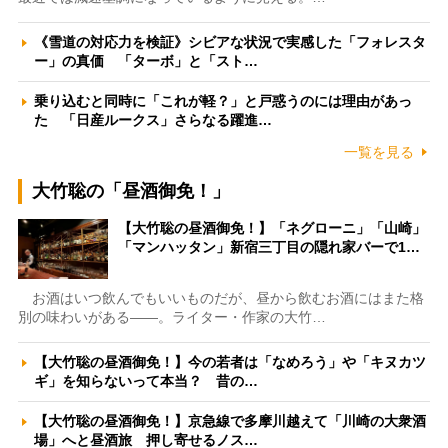
《雪道の対応力を検証》シビアな状況で実感した「フォレスタ
ー」の真価 「ターボ」と「スト…
乗り込むと同時に「これが軽？」と戸惑うのには理由があっ
た 「日産ルークス」さらなる躍進…
一覧を見る
大竹聡の「昼酒御免！」
【大竹聡の昼酒御免！】「ネグローニ」「山崎」
「マンハッタン」新宿三丁目の隠れ家バーで1…
お酒はいつ飲んでもいいものだが、昼から飲むお酒にはまた格
別の味わいがある――。ライター・作家の大竹…
【大竹聡の昼酒御免！】今の若者は「なめろう」や「キヌカツ
ギ」を知らないって本当？ 昔の…
【大竹聡の昼酒御免！】京急線で多摩川越えて「川崎の大衆酒
場」へと昼酒旅 押し寄せるノス…