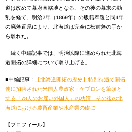
道は改めて幕府直轄地となる。その後の幕末の動
乱を経て、明治2年（1869年）の版籍奉還と同4年
の廃藩置県により、北海道は完全に松前藩の手か
ら離れた。
続く中編記事では、明治以降に進められた北海
道開拓の詳細について取り上げる。
■中編記事：
【北海道開拓の歴史】特別待遇で開拓
使に招聘された米国人農政家・ケプロンを筆頭と
する「78人のお雇い外国人」の功績 その後の北
海道における農畜産業や水産業の礎に
【プロフィール】