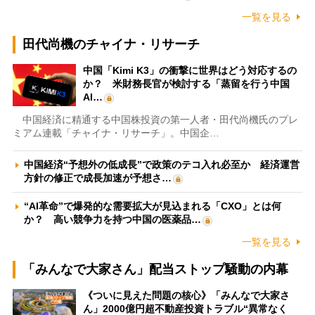
一覧を見る
田代尚機のチャイナ・リサーチ
中国「Kimi K3」の衝撃に世界はどう対応するの
か？ 米財務長官が検討する「蒸留を行う中国
AI…
中国経済に精通する中国株投資の第一人者・田代尚機氏のプレ
ミアム連載「チャイナ・リサーチ」。中国企…
中国経済“予想外の低成長”で政策のテコ入れ必至か 経済運営
方針の修正で成長加速が予想さ…
“AI革命”で爆発的な需要拡大が見込まれる「CXO」とは何
か？ 高い競争力を持つ中国の医薬品…
一覧を見る
「みんなで大家さん」配当ストップ騒動の内幕
《ついに見えた問題の核心》「みんなで大家さ
ん」2000億円超不動産投資トラブル“異常なく