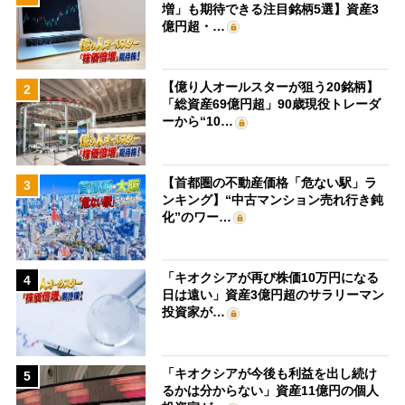
増」も期待できる注目銘柄5選】資産3
億円超・…
【億り人オールスターが狙う20銘柄】
2
「総資産69億円超」90歳現役トレーダ
ーから“10…
【首都圏の不動産価格「危ない駅」ラ
3
ンキング】“中古マンション売れ行き鈍
化”のワー…
「キオクシアが再び株価10万円になる
4
日は遠い」資産3億円超のサラリーマン
投資家が…
「キオクシアが今後も利益を出し続け
5
るかは分からない」資産11億円の個人