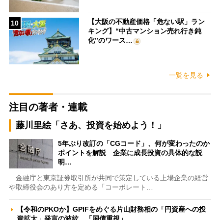
【大阪の不動産価格「危ない駅」ラン
10
キング】“中古マンション売れ行き鈍
化”のワース…
一覧を見る
注目の著者・連載
藤川里絵「さあ、投資を始めよう！」
5年ぶり改訂の「CGコード」、何が変わったのか
ポイントを解説 企業に成長投資の具体的な説
明…
金融庁と東京証券取引所が共同で策定している上場企業の経営
や取締役会のあり方を定める「コーポレート…
【令和のPKOか】GPIFをめぐる片山財務相の「円資産への投
資拡大」発言の波紋 「国債重視」…