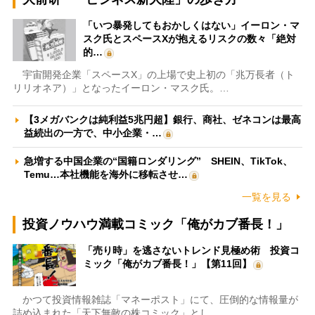
「いつ暴発してもおかしくはない」イーロン・マ
スク氏とスペースXが抱えるリスクの数々「絶対
的…
宇宙開発企業「スペースX」の上場で史上初の「兆万長者（ト
リリオネア）」となったイーロン・マスク氏。…
【3メガバンクは純利益5兆円超】銀行、商社、ゼネコンは最高
益続出の一方で、中小企業・…
急増する中国企業の“国籍ロンダリング” SHEIN、TikTok、
Temu…本社機能を海外に移転させ…
一覧を見る
投資ノウハウ満載コミック「俺がカブ番長！」
「売り時」を逃さないトレンド見極め術 投資コ
ミック「俺がカブ番長！」【第11回】
かつて投資情報雑誌「マネーポスト」にて、圧倒的な情報量が
詰め込まれた「天下無敵の株コミック」とし…