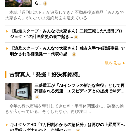
ら…
本誌『週刊ポスト』が追及してきた不動産投資商品「みんなで
大家さん」がいよいよ最終局面を迎えている…
【独走スクープ・みんなで大家さん】二転三転した“成田プロ
ジェクト”の計画変更の裏で起き…
【追及スクープ・みんなで大家さん】独占入手“内部議事録”で
明かされる柳瀬健一・代表の思…
一覧を見る
古賀真人「発掘！好決算銘柄」
三菱重工が「AIインフラの新たな主役」として再
評価される気運 エヌビディアとの提携でAIデ…
今年の株式市場を牽引してきたAI・半導体関連株に、調整の動
きが広がっている。そうしたなか、再び注目…
キオクシアHD「7万円割れからの急反発」は再びの上昇局面へ
の反転シグナルか？ 市場のムー…