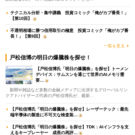
テクニカル分析・集中講義 投資コミック「俺がカブ番長！」
【第10回】
不透明相場に勝つ信用取引の極意 投資コミック「俺がカブ番
長！」【第9回】
一覧を見る
戸松信博の明日の爆騰株を探せ！
【戸松信博氏「明日の爆騰株」を探せ】トーメン
デバイス：サムスンを通じて世界のAIメモリ需
要…
新聞や雑誌など多数の金融メディアに出演するグローバルリン
クアドバイザーズ代表の戸松信博氏が、最新…
【戸松信博氏「明日の爆騰株」を探せ】レーザーテック：最先
端半導体の製造に不可欠な検査装…
【戸松信博氏「明日の爆騰株」を探せ】TDK：AIインフラを支
えるキープレーヤー 成長の再評…