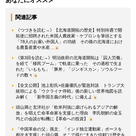
あなたにオススメ
関連記事
《つづきを読む→》【北海道開拓の歴史】特別待遇で開
拓使に招聘された米国人農政家・ケプロンを筆頭とする
「78人のお雇い外国人」の功績 その後の北海道におけ
る農畜産業や水産…
《第3回を読む→》明治政府の北海道開拓は「囚人労働」
を経て「移民ブーム」で軌道に乗った その過程で生ま
れた「いももち」「豚丼」「ジンギスカン」ソウルフー
ドの数々
【全文公開】池上彰氏×佐藤優氏が緊急対談 トランプ大
統領による「ウクライナ停戦」後の新しい世界地図を読
み解く 「新帝国主義の時代」に備えよ
頭山満と玄洋社が「欧米列強に虐げられるアジアの解
放」を唱え亡命革命家を支援した理由 李氏朝鮮の金玉
均との会談が転機に【革命への投資】
「中国革命の父」孫文、「インド独立運動家」ボースを
相次ぎ支援した頭山満 そこで得た“大きな信頼”は歴史を