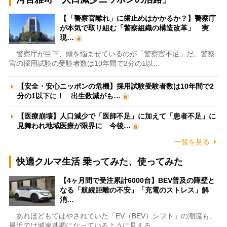
【「警察官離れ」に歯止めはかかるか？】警察庁
が本気で取り組む「警察組織の構造改革」 実
現…
警察庁が目下、頭を悩ませているのが「警察官不足」だ。警察
官の採用試験の受験者数は10年間で2分の1以…
【安全・安心ニッポンの危機】採用試験受験者数は10年間で2
分の1以下に！ 出生数減がも…
【医療崩壊】人口減少で「医師不足」に加えて「患者不足」に
見舞われ地域医療が限界に 今後…
一覧を見る
快適クルマ生活 乗ってみた、使ってみた
【4ヶ月間で受注累計6000台】BEV普及の障壁と
なる「航続距離の不安」「充電のストレス」解
消…
あれほどもてはやされていた「EV（BEV）シフト」の潮流も、
最近では減速基調になっているように見える。…