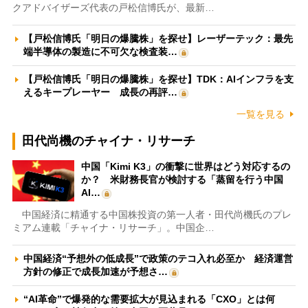
クアドバイザーズ代表の戸松信博氏が、最新…
【戸松信博氏「明日の爆騰株」を探せ】レーザーテック：最先
端半導体の製造に不可欠な検査装…
【戸松信博氏「明日の爆騰株」を探せ】TDK：AIインフラを支
えるキープレーヤー 成長の再評…
一覧を見る
田代尚機のチャイナ・リサーチ
中国「Kimi K3」の衝撃に世界はどう対応するの
か？ 米財務長官が検討する「蒸留を行う中国
AI…
中国経済に精通する中国株投資の第一人者・田代尚機氏のプレ
ミアム連載「チャイナ・リサーチ」。中国企…
中国経済“予想外の低成長”で政策のテコ入れ必至か 経済運営
方針の修正で成長加速が予想さ…
“AI革命”で爆発的な需要拡大が見込まれる「CXO」とは何