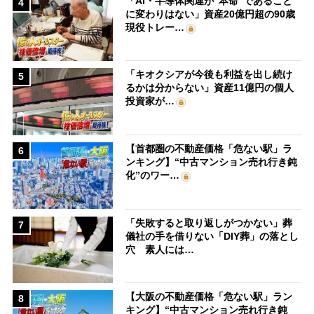
「AI・半導体関連が“本命”であること
4
に変わりはない」資産20億円超の90歳
現役トレー…
「キオクシアが今後も利益を出し続け
5
るかは分からない」資産11億円の個人
投資家が…
【首都圏の不動産価格「危ない駅」ラ
6
ンキング】“中古マンション売れ行き鈍
化”のワー…
「失敗すると取り返しがつかない」葬
7
儀社の手を借りない「DIY葬」の落とし
穴 素人には…
【大阪の不動産価格「危ない駅」ラン
8
キング】“中古マンション売れ行き鈍