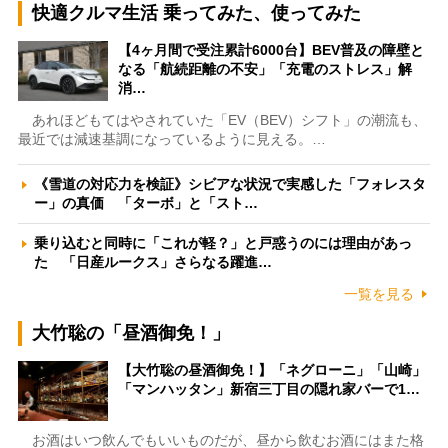
快適クルマ生活 乗ってみた、使ってみた
【4ヶ月間で受注累計6000台】BEV普及の障壁と
なる「航続距離の不安」「充電のストレス」解
消…
あれほどもてはやされていた「EV（BEV）シフト」の潮流も、
最近では減速基調になっているように見える。…
《雪道の対応力を検証》シビアな状況で実感した「フォレスタ
ー」の真価 「ターボ」と「スト…
乗り込むと同時に「これが軽？」と戸惑うのには理由があっ
た 「日産ルークス」さらなる躍進…
一覧を見る
大竹聡の「昼酒御免！」
【大竹聡の昼酒御免！】「ネグローニ」「山崎」
「マンハッタン」新宿三丁目の隠れ家バーで1…
お酒はいつ飲んでもいいものだが、昼から飲むお酒にはまた格