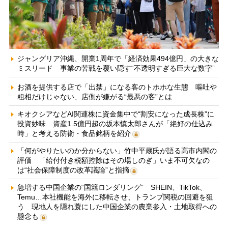
ジャングリア沖縄、開業1周年で「経済効果494億円」の大きな
ミスリード 事業の苦戦を覆い隠す“不透明すぎる巨大な数字”
お酒を提供する店で「出禁」になる客のトホホな生態 嘔吐や
粗相だけじゃない、店側が嫌がる“最悪の客”とは
キオクシアなどAI関連株に資金集中で“割安になった成長株”に
投資妙味 資産1.5億円超の坂本慎太郎さんが「絶好の仕込み
時」と考える防衛・食品銘柄を紹介
「何がやりたいのか分からない」竹中平蔵氏が語る高市内閣の
評価 「給付付き税額控除はその場しのぎ」いま不可欠なの
は“社会保障制度の改革議論”と指摘
急増する中国企業の“国籍ロンダリング” SHEIN、TikTok、
Temu…本社機能を海外に移転させ、トランプ関税の回避を狙
う 現地人を隠れ蓑にした中国企業の農業参入・土地取得への
懸念も