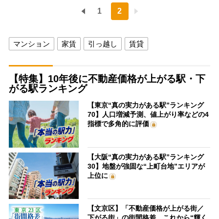
1
2
マンション
家賃
引っ越し
賃貸
【特集】10年後に不動産価格が上がる駅・下
がる駅ランキング
【東京“真の実力がある駅”ランキング
70】人口増減予測、値上がり率などの4
指標で多角的に評価
【大阪“真の実力がある駅”ランキング
30】地盤が強固な“上町台地”エリアが
上位に
【文京区】「不動産価格が上がる街／
下がる街」の街間格差 これから“輝く