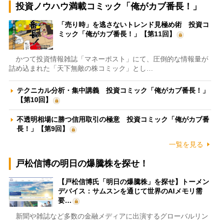
投資ノウハウ満載コミック「俺がカブ番長！」
「売り時」を逃さないトレンド見極め術 投資コ
ミック「俺がカブ番長！」【第11回】
かつて投資情報雑誌「マネーポスト」にて、圧倒的な情報量が
詰め込まれた「天下無敵の株コミック」とし…
テクニカル分析・集中講義 投資コミック「俺がカブ番長！」
【第10回】
不透明相場に勝つ信用取引の極意 投資コミック「俺がカブ番
長！」【第9回】
一覧を見る
戸松信博の明日の爆騰株を探せ！
【戸松信博氏「明日の爆騰株」を探せ】トーメン
デバイス：サムスンを通じて世界のAIメモリ需
要…
新聞や雑誌など多数の金融メディアに出演するグローバルリン