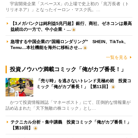
宇宙開発企業「スペースX」の上場で史上初の「兆万長者（ト
リリオネア）」となったイーロン・マスク氏。…
【3メガバンクは純利益5兆円超】銀行、商社、ゼネコンは最高
益続出の一方で、中小企業・…
急増する中国企業の“国籍ロンダリング” SHEIN、TikTok、
Temu…本社機能を海外に移転させ…
一覧を見る
投資ノウハウ満載コミック「俺がカブ番長！」
「売り時」を逃さないトレンド見極め術 投資コ
ミック「俺がカブ番長！」【第11回】
かつて投資情報雑誌「マネーポスト」にて、圧倒的な情報量が
詰め込まれた「天下無敵の株コミック」とし…
テクニカル分析・集中講義 投資コミック「俺がカブ番長！」
【第10回】