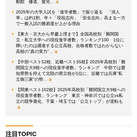
猷館 修道、愛光…
2025年の大学入試を「進学者数」で振り返る 「浪人
率」は約1割、年々「現役志向」「安全志向」高まる一方
で一般入試の難易度が上がる理由
【東大・京大から早慶上理まで】全国高校別「難関国
立・私立大学への現役進学者数」ランキング100 1位に
輝いたのは躍進する公立高校、合格者数ではわからない
高校の“真の実力”…
【中部ベスト52校、近畿ベスト55校】2025年高校別「難
関国立大9校への現役進学者数」ランキング 中部では愛
知県勢を抑えて北陸の県立校が1位に、近畿では兵庫“私
立御三家”の勢…
【関東ベスト102校】2025年高校別「難関国立大9校への
現役進学者数」ランキング 東京・神奈川では公立vs私
立の競争激化、千葉・埼玉では「公立トップ」が逆転も
注目TOPIC