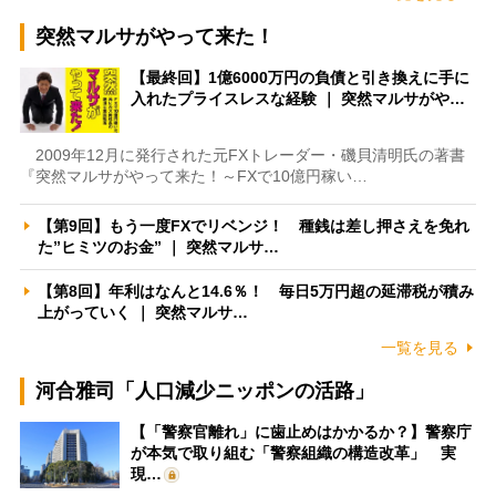
突然マルサがやって来た！
【最終回】1億6000万円の負債と引き換えに手に
入れたプライスレスな経験 ｜ 突然マルサがや…
2009年12月に発行された元FXトレーダー・磯貝清明氏の著書
『突然マルサがやって来た！～FXで10億円稼い…
【第9回】もう一度FXでリベンジ！ 種銭は差し押さえを免れ
た”ヒミツのお金” ｜ 突然マルサ…
【第8回】年利はなんと14.6％！ 毎日5万円超の延滞税が積み
上がっていく ｜ 突然マルサ…
一覧を見る
河合雅司「人口減少ニッポンの活路」
【「警察官離れ」に歯止めはかかるか？】警察庁
が本気で取り組む「警察組織の構造改革」 実
現…