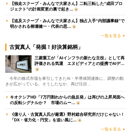
【独走スクープ・みんなで大家さん】二転三転した“成田プロ
ジェクト”の計画変更の裏で起き…
【追及スクープ・みんなで大家さん】独占入手“内部議事録”で
明かされる柳瀬健一・代表の思…
一覧を見る
古賀真人「発掘！好決算銘柄」
三菱重工が「AIインフラの新たな主役」として再
評価される気運 エヌビディアとの提携でAIデ…
今年の株式市場を牽引してきたAI・半導体関連株に、調整の動
きが広がっている。そうしたなか、再び注目…
キオクシアHD「7万円割れからの急反発」は再びの上昇局面へ
の反転シグナルか？ 市場のムー…
《億り人・古賀真人氏が厳選》野村総合研究所だけじゃない！
「DX・省力化・円安」を追い風に…
一覧を見る