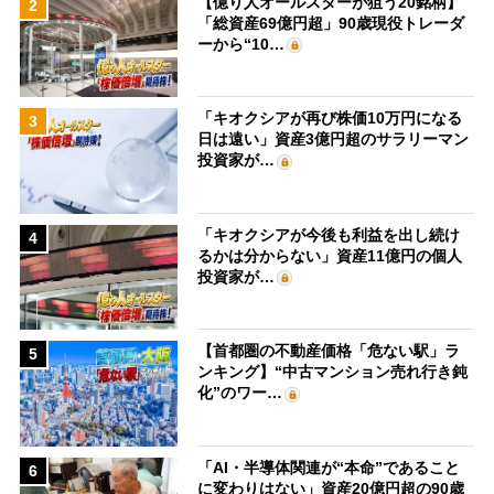
【億り人オールスターが狙う20銘柄】
2
「総資産69億円超」90歳現役トレーダ
ーから“10…
「キオクシアが再び株価10万円になる
3
日は遠い」資産3億円超のサラリーマン
投資家が…
「キオクシアが今後も利益を出し続け
4
るかは分からない」資産11億円の個人
投資家が…
【首都圏の不動産価格「危ない駅」ラ
5
ンキング】“中古マンション売れ行き鈍
化”のワー…
「AI・半導体関連が“本命”であること
6
に変わりはない」資産20億円超の90歳