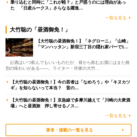
乗り込むと同時に「これが軽？」と戸惑うのには理由があっ
た 「日産ルークス」さらなる躍進…
一覧を見る
大竹聡の「昼酒御免！」
【大竹聡の昼酒御免！】「ネグローニ」「山崎」
「マンハッタン」新宿三丁目の隠れ家バーで1…
お酒はいつ飲んでもいいものだが、昼から飲むお酒にはまた格
別の味わいがある――。ライター・作家の大竹…
【大竹聡の昼酒御免！】今の若者は「なめろう」や「キヌカツ
ギ」を知らないって本当？ 昔の…
【大竹聡の昼酒御免！】京急線で多摩川越えて「川崎の大衆酒
場」へと昼酒旅 押し寄せるノス…
一覧を見る
著者・連載の一覧を見る