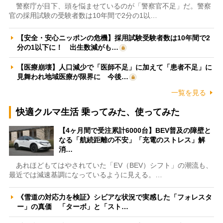
警察庁が目下、頭を悩ませているのが「警察官不足」だ。警察
官の採用試験の受験者数は10年間で2分の1以…
【安全・安心ニッポンの危機】採用試験受験者数は10年間で2
分の1以下に！ 出生数減がも…
【医療崩壊】人口減少で「医師不足」に加えて「患者不足」に
見舞われ地域医療が限界に 今後…
一覧を見る
快適クルマ生活 乗ってみた、使ってみた
【4ヶ月間で受注累計6000台】BEV普及の障壁と
なる「航続距離の不安」「充電のストレス」解
消…
あれほどもてはやされていた「EV（BEV）シフト」の潮流も、
最近では減速基調になっているように見える。…
《雪道の対応力を検証》シビアな状況で実感した「フォレスタ
ー」の真価 「ターボ」と「スト…