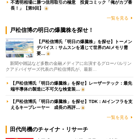
不透明相場に勝つ信用取引の極意 投資コミック「俺がカブ番
長！」【第9回】
一覧を見る
戸松信博の明日の爆騰株を探せ！
【戸松信博氏「明日の爆騰株」を探せ】トーメン
デバイス：サムスンを通じて世界のAIメモリ需
要…
新聞や雑誌など多数の金融メディアに出演するグローバルリン
クアドバイザーズ代表の戸松信博氏が、最新…
【戸松信博氏「明日の爆騰株」を探せ】レーザーテック：最先
端半導体の製造に不可欠な検査装…
【戸松信博氏「明日の爆騰株」を探せ】TDK：AIインフラを支
えるキープレーヤー 成長の再評…
一覧を見る
田代尚機のチャイナ・リサーチ