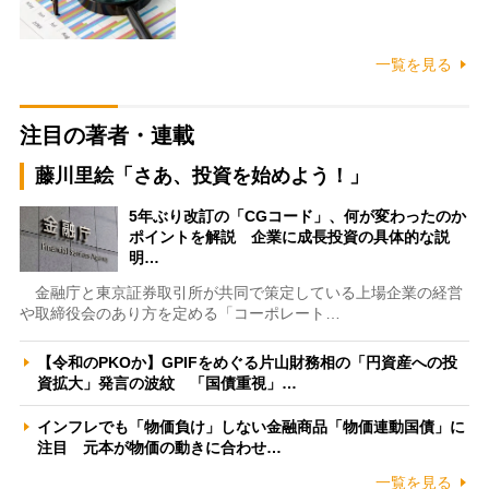
一覧を見る
注目の著者・連載
藤川里絵「さあ、投資を始めよう！」
5年ぶり改訂の「CGコード」、何が変わったのか
ポイントを解説 企業に成長投資の具体的な説
明…
金融庁と東京証券取引所が共同で策定している上場企業の経営
や取締役会のあり方を定める「コーポレート…
【令和のPKOか】GPIFをめぐる片山財務相の「円資産への投
資拡大」発言の波紋 「国債重視」…
インフレでも「物価負け」しない金融商品「物価連動国債」に
注目 元本が物価の動きに合わせ…
一覧を見る