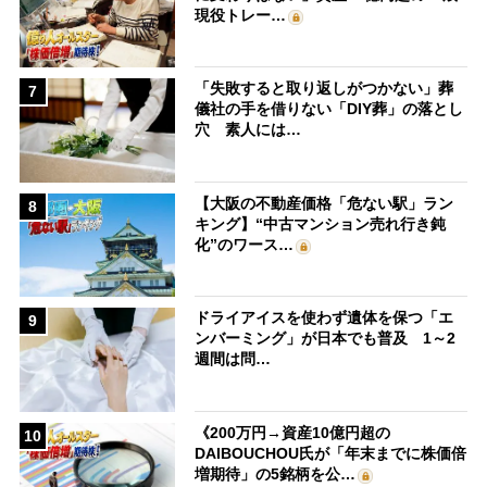
現役トレー…
「失敗すると取り返しがつかない」葬
7
儀社の手を借りない「DIY葬」の落とし
穴 素人には…
【大阪の不動産価格「危ない駅」ラン
8
キング】“中古マンション売れ行き鈍
化”のワース…
ドライアイスを使わず遺体を保つ「エ
9
ンバーミング」が日本でも普及 1～2
週間は問…
《200万円→資産10億円超の
10
DAIBOUCHOU氏が「年末までに株価倍
増期待」の5銘柄を公…