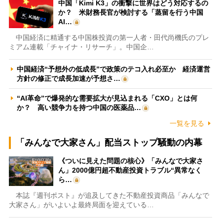
中国「Kimi K3」の衝撃に世界はどう対応するの
か？ 米財務長官が検討する「蒸留を行う中国
AI…
中国経済に精通する中国株投資の第一人者・田代尚機氏のプレ
ミアム連載「チャイナ・リサーチ」。中国企…
中国経済“予想外の低成長”で政策のテコ入れ必至か 経済運営
方針の修正で成長加速が予想さ…
“AI革命”で爆発的な需要拡大が見込まれる「CXO」とは何
か？ 高い競争力を持つ中国の医薬品…
一覧を見る
「みんなで大家さん」配当ストップ騒動の内幕
《ついに見えた問題の核心》「みんなで大家さ
ん」2000億円超不動産投資トラブル“異常なく
ら…
本誌『週刊ポスト』が追及してきた不動産投資商品「みんなで
大家さん」がいよいよ最終局面を迎えている…