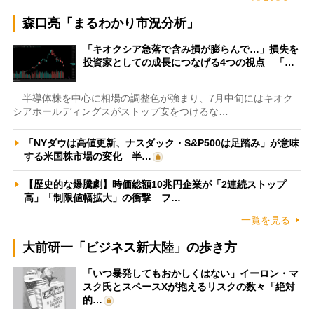
森口亮「まるわかり市況分析」
「キオクシア急落で含み損が膨らんで…」損失を
投資家としての成長につなげる4つの視点 「…
半導体株を中心に相場の調整色が強まり、7月中旬にはキオク
シアホールディングスがストップ安をつけるな…
「NYダウは高値更新、ナスダック・S&P500は足踏み」が意味
する米国株市場の変化 半…
【歴史的な爆騰劇】時価総額10兆円企業が「2連続ストップ
高」「制限値幅拡大」の衝撃 フ…
一覧を見る
大前研一「ビジネス新大陸」の歩き方
「いつ暴発してもおかしくはない」イーロン・マ
スク氏とスペースXが抱えるリスクの数々「絶対
的…