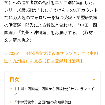
学）への進学者数の合計をエリア別に集計した。
シリーズ第5回は「じゅそうけん」のXアカウント
で11万人超のフォロワーを持つ受験・学歴研究家
の伊藤滉一郎氏による解説と合わせ、「中国・四
国編」「九州・沖縄編」をお届けする。（取材・
文／清水典之）
＞2025年 難関国立大現役進学ランキング（中四
国・九州編）を見る【初回登録月は無料】
目次
【中国・四国編】四国から伝統校が上位にランクイ
ン
「中学受験率」全国2位の高知県勢は