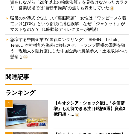
資をしながら「20年以上の粉飾決算」を見抜けなかったカラク
リ 営業現場では“自転車操業”の焦りも表出していた
猛暑のお葬式で悩ましい“喪服問題” 女性は「ワンピースを着
ていけばOK」という俗説に潜む誤解、なぜ「ジャケット」が
マストなのか？《1級葬祭ディレクターが解説》
急増する中国企業の“国籍ロンダリング” SHEIN、TikTok、
Temu…本社機能を海外に移転させ、トランプ関税の回避を狙
う 現地人を隠れ蓑にした中国企業の農業参入・土地取得への
懸念も
関連記事
ランキング
【キオクシア・ショック後に「株価倍
1
増」も期待できる注目銘柄5選】資産3
億円超・…