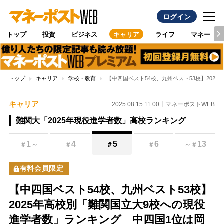
ログイン
トップ
投資
ビジネス
キャリア
ライフ
マネー
トップ
キャリア
学校・教育
【中四国ベスト54校、九州ベスト53校】20
キャリア
2025.08.15 11:00
マネーポストWEB
難関大「2025年現役進学者数」高校ランキング
1
4
5
6
13
＃
～
＃
＃
＃
～
＃
有料会員限定
【中四国ベスト54校、九州ベスト53校】
2025年高校別「難関国立大9校への現役
進学者数」ランキング 中四国1位は岡