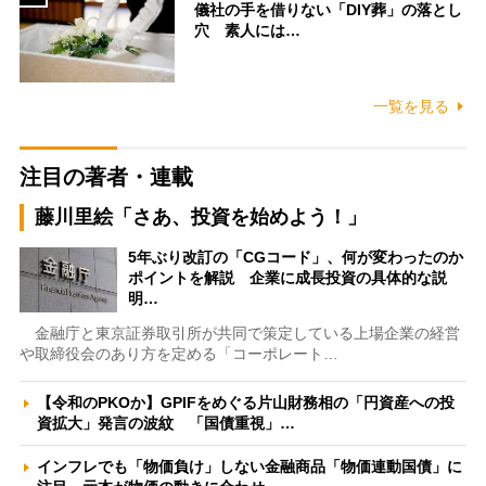
儀社の手を借りない「DIY葬」の落とし
穴 素人には…
一覧を見る
注目の著者・連載
藤川里絵「さあ、投資を始めよう！」
5年ぶり改訂の「CGコード」、何が変わったのか
ポイントを解説 企業に成長投資の具体的な説
明…
金融庁と東京証券取引所が共同で策定している上場企業の経営
や取締役会のあり方を定める「コーポレート…
【令和のPKOか】GPIFをめぐる片山財務相の「円資産への投
資拡大」発言の波紋 「国債重視」…
インフレでも「物価負け」しない金融商品「物価連動国債」に