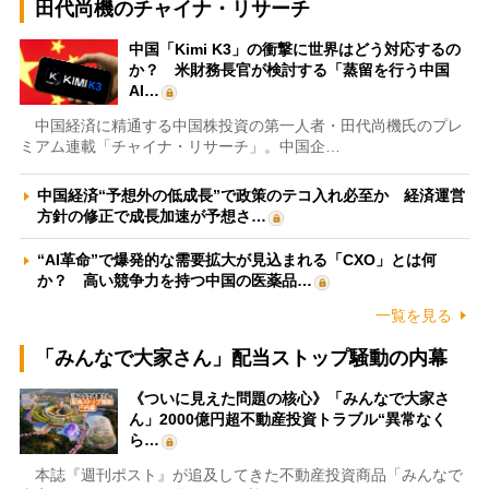
田代尚機のチャイナ・リサーチ
中国「Kimi K3」の衝撃に世界はどう対応するの
か？ 米財務長官が検討する「蒸留を行う中国
AI…
中国経済に精通する中国株投資の第一人者・田代尚機氏のプレ
ミアム連載「チャイナ・リサーチ」。中国企…
中国経済“予想外の低成長”で政策のテコ入れ必至か 経済運営
方針の修正で成長加速が予想さ…
“AI革命”で爆発的な需要拡大が見込まれる「CXO」とは何
か？ 高い競争力を持つ中国の医薬品…
一覧を見る
「みんなで大家さん」配当ストップ騒動の内幕
《ついに見えた問題の核心》「みんなで大家さ
ん」2000億円超不動産投資トラブル“異常なく
ら…
本誌『週刊ポスト』が追及してきた不動産投資商品「みんなで