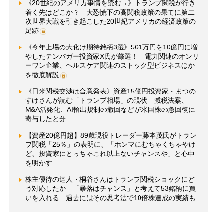
《20世紀のアメリカ事情を読む→》トランプ関税が行き
着く先はどこか？ 大恐慌下の高関税政策の果てに第二
次世界大戦を引き起こした20世紀アメリカの経済政策の
足跡
《今年上場の大化け期待銘柄3選》561万円を10億円に増
やしたテンバガー投資家X氏が厳選！ 電力関連のオンリ
ーワン企業、ヘルスケア関連のストック型ビジネスほか
を徹底解説
《日米関税交渉は合意発表》資産15億円投資家・まつの
すけさんが読む「トランプ相場」の現状 減税法案、
M&A活発化、AI輸出規制の撤回などが米国株の急回復に
寄与したと分…
【資産20億円超】89歳現役トレーダー藤本茂氏がトラン
プ関税「25％」の表明に、「ホンマにむちゃくちゃやけ
ど、投資家にとっちゃこれ以上ないチャンスや」と心中
を明かす
株主優待の達人・桐谷さんはトランプ関税ショックにど
う対応したか 「暴落はチャンス」と考えて53銘柄に買
いを入れる 過去にはその思考法で10倍株達成の実績も