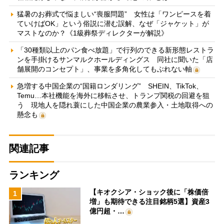
猛暑のお葬式で悩ましい“喪服問題” 女性は「ワンピースを着
ていけばOK」という俗説に潜む誤解、なぜ「ジャケット」が
マストなのか？《1級葬祭ディレクターが解説》
「30種類以上のパン食べ放題」で行列のできる新形態レストラ
ンを手掛けるサンマルクホールディングス 同社に聞いた「店
舗展開のコンセプト」、事業を多角化してもぶれない軸
急増する中国企業の“国籍ロンダリング” SHEIN、TikTok、
Temu…本社機能を海外に移転させ、トランプ関税の回避を狙
う 現地人を隠れ蓑にした中国企業の農業参入・土地取得への
懸念も
関連記事
ランキング
【キオクシア・ショック後に「株価倍
1
増」も期待できる注目銘柄5選】資産3
億円超・…