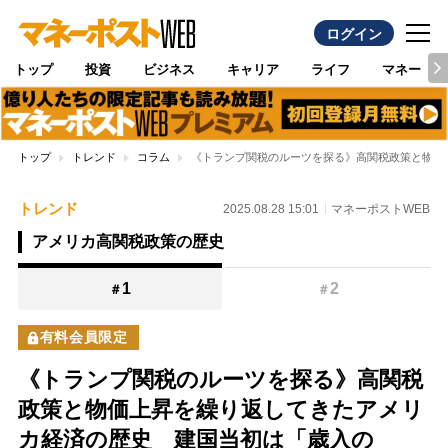
ログイン
トップ
投資
ビジネス
キャリア
ライフ
マネー
トップ
トレンド
コラム
《トランプ関税のルーツを探る》高関税政策と物価
トレンド
2025.08.28 15:01
マネーポストWEB
アメリカ高関税政策の歴史
1
2
＃
＃
有料会員限定
《トランプ関税のルーツを探る》高関税
政策と物価上昇を繰り返してきたアメリ
カ経済の歴史 建国当初は「歳入の