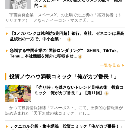
スク氏とスペースXが抱えるリスクの数々「絶対
的…
宇宙開発企業「スペースX」の上場で史上初の「兆万長者（ト
リリオネア）」となったイーロン・マスク氏。…
【3メガバンクは純利益5兆円超】銀行、商社、ゼネコンは最高
益続出の一方で、中小企業・…
急増する中国企業の“国籍ロンダリング” SHEIN、TikTok、
Temu…本社機能を海外に移転させ…
一覧を見る
投資ノウハウ満載コミック「俺がカブ番長！」
「売り時」を逃さないトレンド見極め術 投資コ
ミック「俺がカブ番長！」【第11回】
かつて投資情報雑誌「マネーポスト」にて、圧倒的な情報量が
詰め込まれた「天下無敵の株コミック」とし…
テクニカル分析・集中講義 投資コミック「俺がカブ番長！」