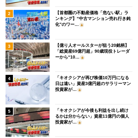
【首都圏の不動産価格「危ない駅」ラ
2
ンキング】“中古マンション売れ行き鈍
化”のワー…
【億り人オールスターが狙う20銘柄】
3
「総資産69億円超」90歳現役トレーダ
ーから“10…
「キオクシアが再び株価10万円になる
4
日は遠い」資産3億円超のサラリーマン
投資家が…
「キオクシアが今後も利益を出し続け
5
るかは分からない」資産11億円の個人
投資家が…