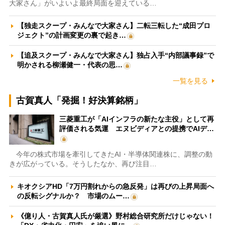
大家さん」がいよいよ最終局面を迎えている…
【独走スクープ・みんなで大家さん】二転三転した“成田プロ
ジェクト”の計画変更の裏で起き…
【追及スクープ・みんなで大家さん】独占入手“内部議事録”で
明かされる柳瀬健一・代表の思…
一覧を見る
古賀真人「発掘！好決算銘柄」
三菱重工が「AIインフラの新たな主役」として再
評価される気運 エヌビディアとの提携でAIデ…
今年の株式市場を牽引してきたAI・半導体関連株に、調整の動
きが広がっている。そうしたなか、再び注目…
キオクシアHD「7万円割れからの急反発」は再びの上昇局面へ
の反転シグナルか？ 市場のムー…
《億り人・古賀真人氏が厳選》野村総合研究所だけじゃない！