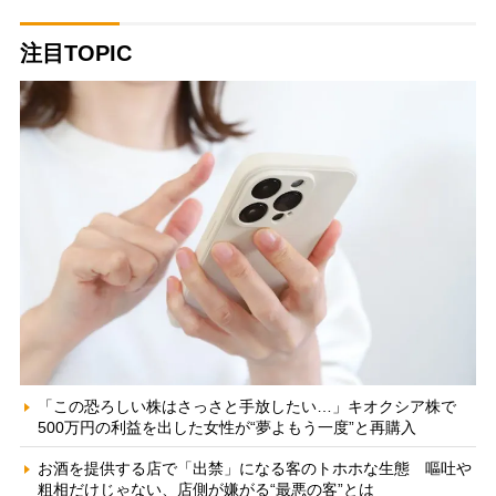
注目TOPIC
「この恐ろしい株はさっさと手放したい…」キオクシア株で
500万円の利益を出した女性が“夢よもう一度”と再購入
お酒を提供する店で「出禁」になる客のトホホな生態 嘔吐や
粗相だけじゃない、店側が嫌がる“最悪の客”とは