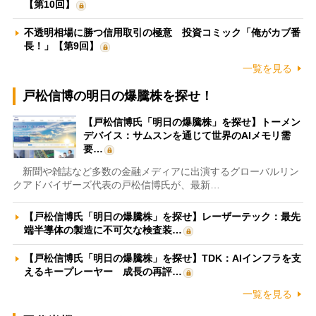
【第10回】
不透明相場に勝つ信用取引の極意 投資コミック「俺がカブ番
長！」【第9回】
一覧を見る
戸松信博の明日の爆騰株を探せ！
【戸松信博氏「明日の爆騰株」を探せ】トーメン
デバイス：サムスンを通じて世界のAIメモリ需
要…
新聞や雑誌など多数の金融メディアに出演するグローバルリン
クアドバイザーズ代表の戸松信博氏が、最新…
【戸松信博氏「明日の爆騰株」を探せ】レーザーテック：最先
端半導体の製造に不可欠な検査装…
【戸松信博氏「明日の爆騰株」を探せ】TDK：AIインフラを支
えるキープレーヤー 成長の再評…
一覧を見る