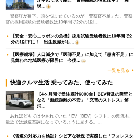
が本気で取り組む「警察組織の構造改革」 実
現…
警察庁が目下、頭を悩ませているのが「警察官不足」だ。警察
官の採用試験の受験者数は10年間で2分の1以…
【安全・安心ニッポンの危機】採用試験受験者数は10年間で2
分の1以下に！ 出生数減がも…
【医療崩壊】人口減少で「医師不足」に加えて「患者不足」に
見舞われ地域医療が限界に 今後…
一覧を見る
快適クルマ生活 乗ってみた、使ってみた
【4ヶ月間で受注累計6000台】BEV普及の障壁と
なる「航続距離の不安」「充電のストレス」解
消…
あれほどもてはやされていた「EV（BEV）シフト」の潮流も、
最近では減速基調になっているように見える。…
《雪道の対応力を検証》シビアな状況で実感した「フォレスタ