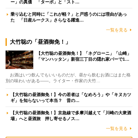
ー」の真価 「ターボ」と「スト…
乗り込むと同時に「これが軽？」と戸惑うのには理由があっ
た 「日産ルークス」さらなる躍進…
一覧を見る
大竹聡の「昼酒御免！」
【大竹聡の昼酒御免！】「ネグローニ」「山崎」
「マンハッタン」新宿三丁目の隠れ家バーで1…
お酒はいつ飲んでもいいものだが、昼から飲むお酒にはまた格
別の味わいがある――。ライター・作家の大竹…
【大竹聡の昼酒御免！】今の若者は「なめろう」や「キヌカツ
ギ」を知らないって本当？ 昔の…
【大竹聡の昼酒御免！】京急線で多摩川越えて「川崎の大衆酒
場」へと昼酒旅 押し寄せるノス…
一覧を見る