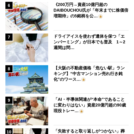
《200万円→資産10億円超の
6
DAIBOUCHOU氏が「年末までに株価倍
増期待」の5銘柄を公…
ドライアイスを使わず遺体を保つ「エ
7
ンバーミング」が日本でも普及 1～2
週間は問…
【大阪の不動産価格「危ない駅」ラン
8
キング】“中古マンション売れ行き鈍
化”のワース…
「AI・半導体関連が“本命”であること
9
に変わりはない」資産20億円超の90歳
現役トレー…
「失敗すると取り返しがつかない」葬
10