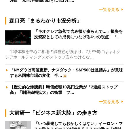
注目 元本が物価の動きに合わせ…
一覧を見る
森口亮「まるわかり市況分析」
「キオクシア急落で含み損が膨らんで…」損失を
投資家としての成長につなげる4つの視点 「…
半導体株を中心に相場の調整色が強まり、7月中旬にはキオク
シアホールディングスがストップ安をつけるな…
「NYダウは高値更新、ナスダック・S&P500は足踏み」が意味
する米国株市場の変化 半…
【歴史的な爆騰劇】時価総額10兆円企業が「2連続ストップ
高」「制限値幅拡大」の衝撃 フ…
一覧を見る
大前研一「ビジネス新大陸」の歩き方
「いつ暴発してもおかしくはない」イーロン・マ