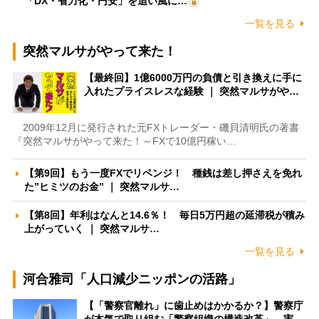
「DX・省力化・円安」を追い風に…
一覧を見る
突然マルサがやって来た！
【最終回】1億6000万円の負債と引き換えに手に
入れたプライスレスな経験 ｜ 突然マルサがや…
2009年12月に発行された元FXトレーダー・磯貝清明氏の著書
『突然マルサがやって来た！～FXで10億円稼い…
【第9回】もう一度FXでリベンジ！ 種銭は差し押さえを免れ
た”ヒミツのお金” ｜ 突然マルサ…
【第8回】年利はなんと14.6％！ 毎日5万円超の延滞税が積み
上がっていく ｜ 突然マルサ…
一覧を見る
河合雅司「人口減少ニッポンの活路」
【「警察官離れ」に歯止めはかかるか？】警察庁