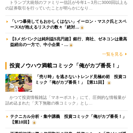
トランプ大統領のファミリー信託が今年1～3月に3000回以上も
の証券取引を行っていたことが明らかになり…
「いつ暴発してもおかしくはない」イーロン・マスク氏とスペ
ースXが抱えるリスクの数々「絶対…
【3メガバンクは純利益5兆円超】銀行、商社、ゼネコンは最高
益続出の一方で、中小企業・…
一覧を見る
投資ノウハウ満載コミック「俺がカブ番長！」
「売り時」を逃さないトレンド見極め術 投資コ
ミック「俺がカブ番長！」【第11回】
かつて投資情報雑誌「マネーポスト」にて、圧倒的な情報量が
詰め込まれた「天下無敵の株コミック」とし…
テクニカル分析・集中講義 投資コミック「俺がカブ番長！」
【第10回】