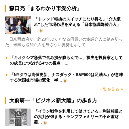
森口亮「まるわかり市況分析」
「トレンド転換のスイッチになり得る」“介入慣
れ”した市場心理を変える「日米協調為替介入」
…
日米両政府が、約28年ぶりとなる円買いの協調介入に踏み切っ
た。米国も追加介入を辞さない姿勢を示して…
「キオクシア急落で含み損が膨らんで…」損失を投資家として
の成長につなげる4つの視点 …
「NYダウは高値更新、ナスダック・S&P500は足踏み」が意味
する米国株市場の変化 半…
一覧を見る
大前研一「ビジネス新大陸」の歩き方
「イラン戦争を利用して儲けている」利益相反と
の批判が強まるトランプファミリーの不正蓄財
疑…