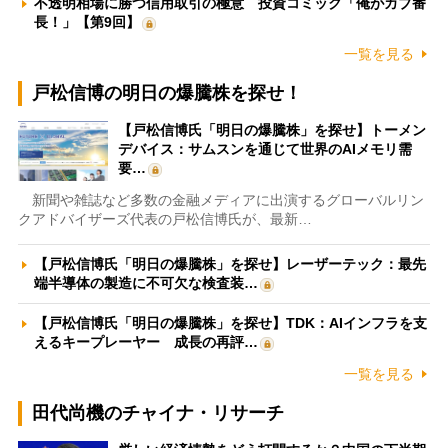
不透明相場に勝つ信用取引の極意 投資コミック「俺がカブ番
長！」【第9回】
一覧を見る
戸松信博の明日の爆騰株を探せ！
【戸松信博氏「明日の爆騰株」を探せ】トーメン
デバイス：サムスンを通じて世界のAIメモリ需
要…
新聞や雑誌など多数の金融メディアに出演するグローバルリン
クアドバイザーズ代表の戸松信博氏が、最新…
【戸松信博氏「明日の爆騰株」を探せ】レーザーテック：最先
端半導体の製造に不可欠な検査装…
【戸松信博氏「明日の爆騰株」を探せ】TDK：AIインフラを支
えるキープレーヤー 成長の再評…
一覧を見る
田代尚機のチャイナ・リサーチ