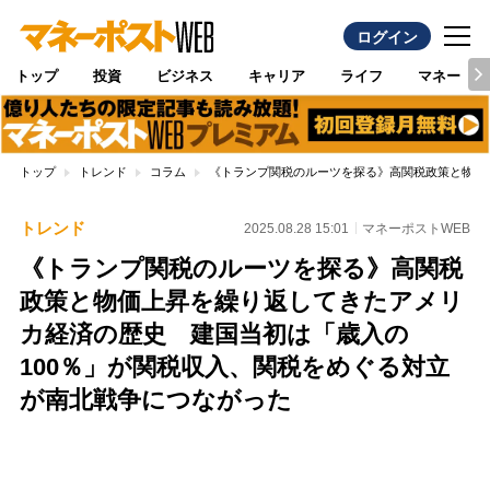
ログイン
トップ
投資
ビジネス
キャリア
ライフ
マネー
トップ
トレンド
コラム
《トランプ関税のルーツを探る》高関税政策と物価
トレンド
2025.08.28 15:01
マネーポストWEB
《トランプ関税のルーツを探る》高関税
政策と物価上昇を繰り返してきたアメリ
カ経済の歴史 建国当初は「歳入の
100％」が関税収入、関税をめぐる対立
が南北戦争につながった
Loaded
:
89.01%
/
Unmute