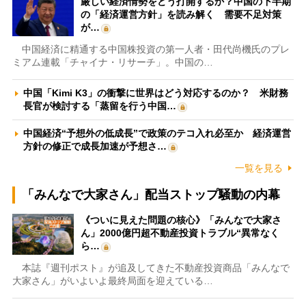
厳しい経済情勢をどう打開するか？中国の下半期
の「経済運営方針」を読み解く 需要不足対策
が…
中国経済に精通する中国株投資の第一人者・田代尚機氏のプレ
ミアム連載「チャイナ・リサーチ」。中国の…
中国「Kimi K3」の衝撃に世界はどう対応するのか？ 米財務
長官が検討する「蒸留を行う中国…
中国経済“予想外の低成長”で政策のテコ入れ必至か 経済運営
方針の修正で成長加速が予想さ…
一覧を見る
「みんなで大家さん」配当ストップ騒動の内幕
《ついに見えた問題の核心》「みんなで大家さ
ん」2000億円超不動産投資トラブル“異常なく
ら…
本誌『週刊ポスト』が追及してきた不動産投資商品「みんなで
大家さん」がいよいよ最終局面を迎えている…