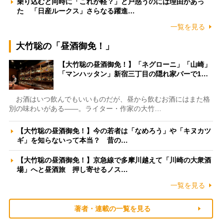
乗り込むと同時に「これが軽？」と戸惑うのには理由があっ
た 「日産ルークス」さらなる躍進…
一覧を見る
大竹聡の「昼酒御免！」
【大竹聡の昼酒御免！】「ネグローニ」「山崎」
「マンハッタン」新宿三丁目の隠れ家バーで1…
お酒はいつ飲んでもいいものだが、昼から飲むお酒にはまた格
別の味わいがある――。ライター・作家の大竹…
【大竹聡の昼酒御免！】今の若者は「なめろう」や「キヌカツ
ギ」を知らないって本当？ 昔の…
【大竹聡の昼酒御免！】京急線で多摩川越えて「川崎の大衆酒
場」へと昼酒旅 押し寄せるノス…
一覧を見る
著者・連載の一覧を見る