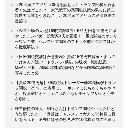
《20世紀のアメリカ事情を読む→》トランプ関税が行き
着く先はどこか？ 大恐慌下の高関税政策の果てに第二
次世界大戦を引き起こした20世紀アメリカの経済政策の
足跡
《今年上場の大化け期待銘柄3選》561万円を10億円に増
やしたテンバガー投資家X氏が厳選！ 電力関連のオンリ
ーワン企業、ヘルスケア関連のストック型ビジネスほか
を徹底解説
《日米関税交渉は合意発表》資産15億円投資家・まつの
すけさんが読む「トランプ相場」の現状 減税法案、
M&A活発化、AI輸出規制の撤回などが米国株の急回復に
寄与したと分…
【資産20億円超】89歳現役トレーダー藤本茂氏がトラン
プ関税「25％」の表明に、「ホンマにむちゃくちゃやけ
ど、投資家にとっちゃこれ以上ないチャンスや」と心中
を明かす
株主優待の達人・桐谷さんはトランプ関税ショックにど
う対応したか 「暴落はチャンス」と考えて53銘柄に買
いを入れる 過去にはその思考法で10倍株達成の実績も