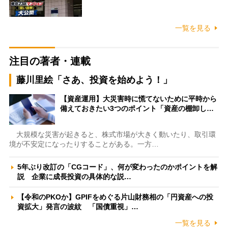
一覧を見る
注目の著者・連載
藤川里絵「さあ、投資を始めよう！」
【資産運用】大災害時に慌てないために平時から
備えておきたい3つのポイント「資産の棚卸し…
大規模な災害が起きると、株式市場が大きく動いたり、取引環
境が不安定になったりすることがある。一方…
5年ぶり改訂の「CGコード」、何が変わったのかポイントを解
説 企業に成長投資の具体的な説…
【令和のPKOか】GPIFをめぐる片山財務相の「円資産への投
資拡大」発言の波紋 「国債重視」…
一覧を見る