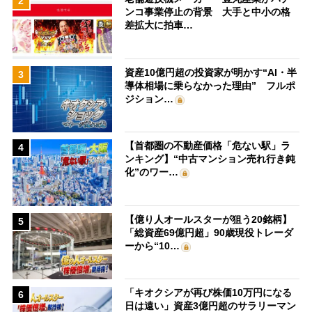
2
ンコ事業停止の背景 大手と中小の格
差拡大に拍車…
資産10億円超の投資家が明かす“AI・半
3
導体相場に乗らなかった理由” フルポ
ジション…
【首都圏の不動産価格「危ない駅」ラ
4
ンキング】“中古マンション売れ行き鈍
化”のワー…
【億り人オールスターが狙う20銘柄】
5
「総資産69億円超」90歳現役トレーダ
ーから“10…
「キオクシアが再び株価10万円になる
6
日は遠い」資産3億円超のサラリーマン