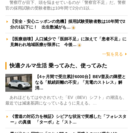
警察庁が目下、頭を悩ませているのが「警察官不足」だ。警察
官の採用試験の受験者数は10年間で2分の1以…
【安全・安心ニッポンの危機】採用試験受験者数は10年間で2
分の1以下に！ 出生数減がも…
【医療崩壊】人口減少で「医師不足」に加えて「患者不足」に
見舞われ地域医療が限界に 今後…
一覧を見る
快適クルマ生活 乗ってみた、使ってみた
【4ヶ月間で受注累計6000台】BEV普及の障壁と
なる「航続距離の不安」「充電のストレス」解
消…
あれほどもてはやされていた「EV（BEV）シフト」の潮流も、
最近では減速基調になっているように見える。…
《雪道の対応力を検証》シビアな状況で実感した「フォレスタ
ー」の真価 「ターボ」と「スト…