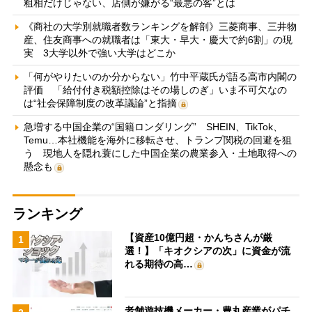
粗相だけじゃない、店側が嫌がる“最悪の客”とは
《商社の大学別就職者数ランキングを解剖》三菱商事、三井物
産、住友商事への就職者は「東大・早大・慶大で約6割」の現
実 3大学以外で強い大学はどこか
「何がやりたいのか分からない」竹中平蔵氏が語る高市内閣の
評価 「給付付き税額控除はその場しのぎ」いま不可欠なの
は“社会保障制度の改革議論”と指摘
急増する中国企業の“国籍ロンダリング” SHEIN、TikTok、
Temu…本社機能を海外に移転させ、トランプ関税の回避を狙
う 現地人を隠れ蓑にした中国企業の農業参入・土地取得への
懸念も
ランキング
【資産10億円超・かんちさんが厳
1
選！】「キオクシアの次」に資金が流
れる期待の高…
老舗遊技機メーカー・豊丸産業がパチ