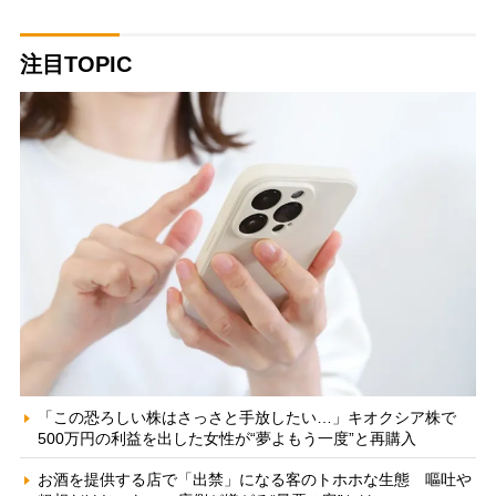
注目TOPIC
「この恐ろしい株はさっさと手放したい…」キオクシア株で
500万円の利益を出した女性が“夢よもう一度”と再購入
お酒を提供する店で「出禁」になる客のトホホな生態 嘔吐や