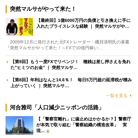
突然マルサがやって来た！
【最終回】1億6000万円の負債と引き換えに手に
入れたプライスレスな経験 ｜ 突然マルサがや…
2009年12月に発行された元FXトレーダー・磯貝清明氏の著書
『突然マルサがやって来た！～FXで10億円稼い…
【第9回】もう一度FXでリベンジ！ 種銭は差し押さえを免れ
た”ヒミツのお金” ｜ 突然マルサ…
【第8回】年利はなんと14.6％！ 毎日5万円超の延滞税が積み
上がっていく ｜ 突然マルサ…
一覧を見る
河合雅司「人口減少ニッポンの活路」
【「警察官離れ」に歯止めはかかるか？】警察庁
が本気で取り組む「警察組織の構造改革」 実
現…