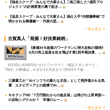
【独走スクープ・みんなで大家さん】二転三転した“成田プロ
ジェクト”の計画変更の裏で起き…
【追及スクープ・みんなで大家さん】独占入手“内部議事録”で
明かされる柳瀬健一・代表の思…
一覧を見る
古賀真人「発掘！好決算銘柄」
《株価34％急落のワークマンに特大反転の期待》
6月の売上低迷を吹き飛ばす第1四半期決算、…
6月3日に8330円をつけたワークマン（東証スタンダード・
7564）の株価は、わずか1カ月あまりで約34％下落…
三菱重工が「AIインフラの新たな主役」として再評価される気
運 エヌビディアとの提携でAI…
キオクシアHD「7万円割れからの急反発」は再びの上昇局面へ
の反転シグナルか？ 市場のムー…
一覧を見る