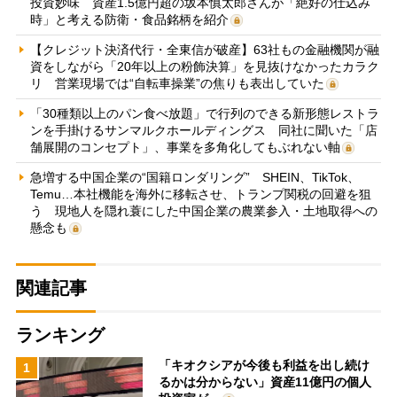
投資妙味 資産1.5億円超の坂本慎太郎さんが「絶好の仕込み
時」と考える防衛・食品銘柄を紹介
【クレジット決済代行・全東信が破産】63社もの金融機関が融
資をしながら「20年以上の粉飾決算」を見抜けなかったカラク
リ 営業現場では“自転車操業”の焦りも表出していた
「30種類以上のパン食べ放題」で行列のできる新形態レストラ
ンを手掛けるサンマルクホールディングス 同社に聞いた「店
舗展開のコンセプト」、事業を多角化してもぶれない軸
急増する中国企業の“国籍ロンダリング” SHEIN、TikTok、
Temu…本社機能を海外に移転させ、トランプ関税の回避を狙
う 現地人を隠れ蓑にした中国企業の農業参入・土地取得への
懸念も
関連記事
ランキング
「キオクシアが今後も利益を出し続け
1
るかは分からない」資産11億円の個人