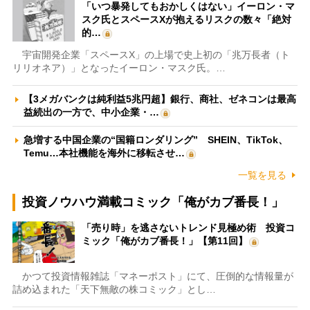
「いつ暴発してもおかしくはない」イーロン・マ
スク氏とスペースXが抱えるリスクの数々「絶対
的…
宇宙開発企業「スペースX」の上場で史上初の「兆万長者（ト
リリオネア）」となったイーロン・マスク氏。…
【3メガバンクは純利益5兆円超】銀行、商社、ゼネコンは最高
益続出の一方で、中小企業・…
急増する中国企業の“国籍ロンダリング” SHEIN、TikTok、
Temu…本社機能を海外に移転させ…
一覧を見る
投資ノウハウ満載コミック「俺がカブ番長！」
「売り時」を逃さないトレンド見極め術 投資コ
ミック「俺がカブ番長！」【第11回】
かつて投資情報雑誌「マネーポスト」にて、圧倒的な情報量が
詰め込まれた「天下無敵の株コミック」とし…