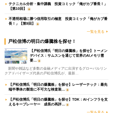
テクニカル分析・集中講義 投資コミック「俺がカブ番長！」
【第10回】
不透明相場に勝つ信用取引の極意 投資コミック「俺がカブ番
長！」【第9回】
一覧を見る
戸松信博の明日の爆騰株を探せ！
【戸松信博氏「明日の爆騰株」を探せ】トーメン
デバイス：サムスンを通じて世界のAIメモリ需
要…
新聞や雑誌など多数の金融メディアに出演するグローバルリン
クアドバイザーズ代表の戸松信博氏が、最新…
【戸松信博氏「明日の爆騰株」を探せ】レーザーテック：最先
端半導体の製造に不可欠な検査装…
【戸松信博氏「明日の爆騰株」を探せ】TDK：AIインフラを支
えるキープレーヤー 成長の再評…
一覧を見る