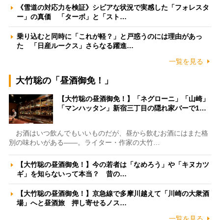
《雪道の対応力を検証》シビアな状況で実感した「フォレスタ
ー」の真価 「ターボ」と「スト…
乗り込むと同時に「これが軽？」と戸惑うのには理由があっ
た 「日産ルークス」さらなる躍進…
一覧を見る
大竹聡の「昼酒御免！」
【大竹聡の昼酒御免！】「ネグローニ」「山崎」
「マンハッタン」新宿三丁目の隠れ家バーで1…
お酒はいつ飲んでもいいものだが、昼から飲むお酒にはまた格
別の味わいがある――。ライター・作家の大竹…
【大竹聡の昼酒御免！】今の若者は「なめろう」や「キヌカツ
ギ」を知らないって本当？ 昔の…
【大竹聡の昼酒御免！】京急線で多摩川越えて「川崎の大衆酒
場」へと昼酒旅 押し寄せるノス…
一覧を見る