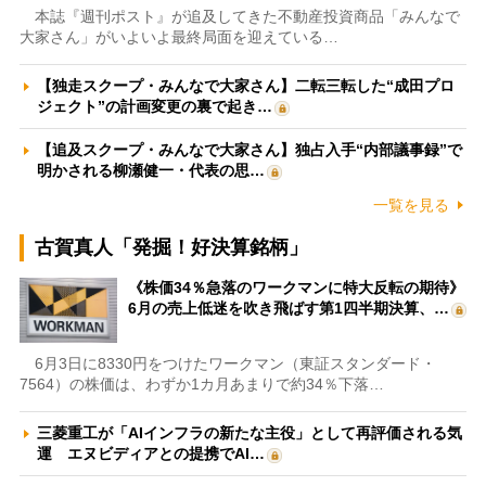
本誌『週刊ポスト』が追及してきた不動産投資商品「みんなで
大家さん」がいよいよ最終局面を迎えている…
【独走スクープ・みんなで大家さん】二転三転した“成田プロ
ジェクト”の計画変更の裏で起き…
【追及スクープ・みんなで大家さん】独占入手“内部議事録”で
明かされる柳瀬健一・代表の思…
一覧を見る
古賀真人「発掘！好決算銘柄」
《株価34％急落のワークマンに特大反転の期待》
6月の売上低迷を吹き飛ばす第1四半期決算、…
6月3日に8330円をつけたワークマン（東証スタンダード・
7564）の株価は、わずか1カ月あまりで約34％下落…
三菱重工が「AIインフラの新たな主役」として再評価される気
運 エヌビディアとの提携でAI…