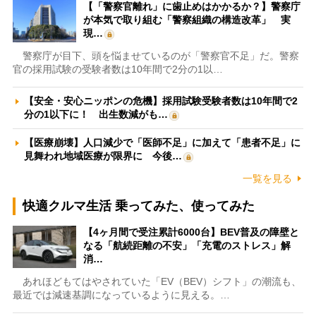
【「警察官離れ」に歯止めはかかるか？】警察庁
が本気で取り組む「警察組織の構造改革」 実
現…
警察庁が目下、頭を悩ませているのが「警察官不足」だ。警察
官の採用試験の受験者数は10年間で2分の1以…
【安全・安心ニッポンの危機】採用試験受験者数は10年間で2
分の1以下に！ 出生数減がも…
【医療崩壊】人口減少で「医師不足」に加えて「患者不足」に
見舞われ地域医療が限界に 今後…
一覧を見る
快適クルマ生活 乗ってみた、使ってみた
【4ヶ月間で受注累計6000台】BEV普及の障壁と
なる「航続距離の不安」「充電のストレス」解
消…
あれほどもてはやされていた「EV（BEV）シフト」の潮流も、
最近では減速基調になっているように見える。…