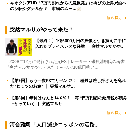
キオクシアHD「7万円割れからの急反発」は再びの上昇局面へ
の反転シグナルか？ 市場のムー…
一覧を見る
突然マルサがやって来た！
【最終回】1億6000万円の負債と引き換えに手に
入れたプライスレスな経験 ｜ 突然マルサがや…
2009年12月に発行された元FXトレーダー・磯貝清明氏の著書
『突然マルサがやって来た！～FXで10億円稼い…
【第9回】もう一度FXでリベンジ！ 種銭は差し押さえを免れ
た”ヒミツのお金” ｜ 突然マルサ…
【第8回】年利はなんと14.6％！ 毎日5万円超の延滞税が積み
上がっていく ｜ 突然マルサ…
一覧を見る
河合雅司「人口減少ニッポンの活路」