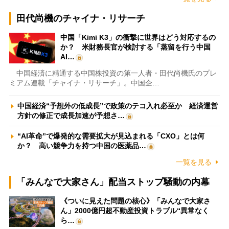
田代尚機のチャイナ・リサーチ
中国「Kimi K3」の衝撃に世界はどう対応するの
か？ 米財務長官が検討する「蒸留を行う中国
AI…
中国経済に精通する中国株投資の第一人者・田代尚機氏のプレ
ミアム連載「チャイナ・リサーチ」。中国企…
中国経済“予想外の低成長”で政策のテコ入れ必至か 経済運営
方針の修正で成長加速が予想さ…
“AI革命”で爆発的な需要拡大が見込まれる「CXO」とは何
か？ 高い競争力を持つ中国の医薬品…
一覧を見る
「みんなで大家さん」配当ストップ騒動の内幕
《ついに見えた問題の核心》「みんなで大家さ
ん」2000億円超不動産投資トラブル“異常なく
ら…