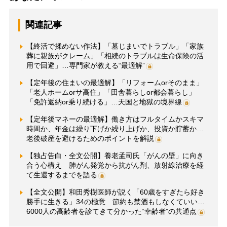
関連記事
【終活で揉めない作法】「墓じまいでトラブル」「家族
葬に親族がクレーム」「相続のトラブルは生命保険の活
用で回避」…専門家が教える“最適解”
【定年後の住まいの最適解】「リフォームorそのまま」
「老人ホームorサ高住」「田舎暮らしor都会暮らし」
「免許返納or乗り続ける」…天国と地獄の境界線
【定年後マネーの最適解】働き方はフルタイムかスキマ
時間か、年金は繰り下げか繰り上げか、投資か貯蓄か…
老後破産を避けるためのポイントを解説
【独占告白・全文公開】養老孟司氏「がんの壁」に向き
合う心構え 肺がん発覚から抗がん剤、放射線治療を経
て生還するまでを語る
【全文公開】和田秀樹医師が説く「60歳をすぎたら好き
勝手に生きる」34の極意 節約も禁酒もしなくていい…
6000人の高齢者を診てきて分かった“幸齢者”の共通点