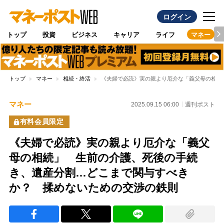
ログイン
トップ
投資
ビジネス
キャリア
ライフ
マネー
トップ
マネー
相続・終活
《夫婦で必読》実の親より厄介な「義父母の相続
マネー
2025.09.15 06:00
週刊ポスト
有料会員限定
《夫婦で必読》実の親より厄介な「義父
母の相続」 生前の介護、死後の手続
き、遺産分割…どこまで関与すべき
か？ 揉めないための交渉の鉄則