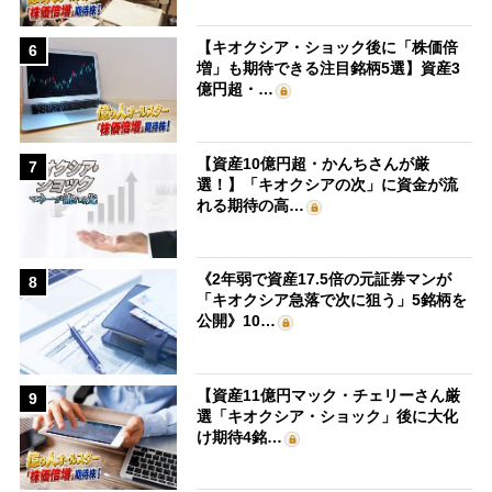
【キオクシア・ショック後に「株価倍
6
増」も期待できる注目銘柄5選】資産3
億円超・…
【資産10億円超・かんちさんが厳
7
選！】「キオクシアの次」に資金が流
れる期待の高…
《2年弱で資産17.5倍の元証券マンが
8
「キオクシア急落で次に狙う」5銘柄を
公開》10…
【資産11億円マック・チェリーさん厳
9
選「キオクシア・ショック」後に大化
け期待4銘…