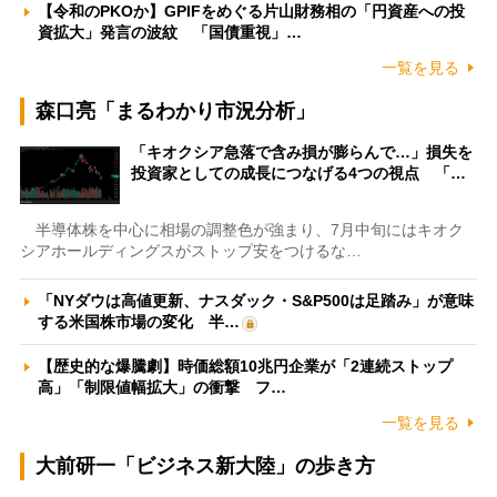
【令和のPKOか】GPIFをめぐる片山財務相の「円資産への投
資拡大」発言の波紋 「国債重視」…
一覧を見る
森口亮「まるわかり市況分析」
「キオクシア急落で含み損が膨らんで…」損失を
投資家としての成長につなげる4つの視点 「…
半導体株を中心に相場の調整色が強まり、7月中旬にはキオク
シアホールディングスがストップ安をつけるな…
「NYダウは高値更新、ナスダック・S&P500は足踏み」が意味
する米国株市場の変化 半…
【歴史的な爆騰劇】時価総額10兆円企業が「2連続ストップ
高」「制限値幅拡大」の衝撃 フ…
一覧を見る
大前研一「ビジネス新大陸」の歩き方