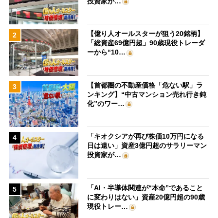
投資家が…
【億り人オールスターが狙う20銘柄】
2
「総資産69億円超」90歳現役トレーダ
ーから“10…
【首都圏の不動産価格「危ない駅」ラ
3
ンキング】“中古マンション売れ行き鈍
化”のワー…
「キオクシアが再び株価10万円になる
4
日は遠い」資産3億円超のサラリーマン
投資家が…
「AI・半導体関連が“本命”であること
5
に変わりはない」資産20億円超の90歳
現役トレー…