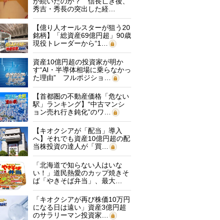
が続いたのか？ 信長亡き後、
秀吉・秀長の突出した経…
【億り人オールスターが狙う20
銘柄】「総資産69億円超」90歳
現役トレーダーから“1…
資産10億円超の投資家が明か
す“AI・半導体相場に乗らなかっ
た理由” フルポジショ…
【首都圏の不動産価格「危ない
駅」ランキング】“中古マンシ
ョン売れ行き鈍化”のワ…
【キオクシアが「配当」導入
へ】それでも資産10億円超の配
当株投資の達人が「買…
「北海道で知らない人はいな
い！」道民熱愛のカップ焼きそ
ば「やきそば弁当」、最大…
「キオクシアが再び株価10万円
になる日は遠い」資産3億円超
のサラリーマン投資家…