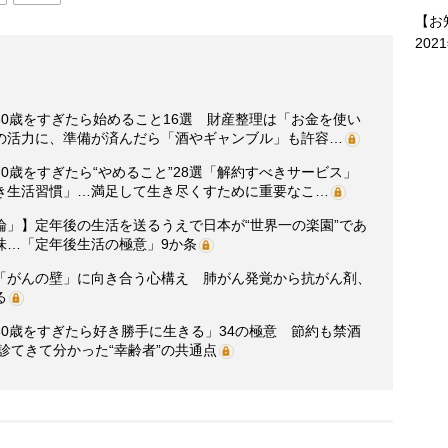
【お
202
0歳をすぎたら始めること16選 財産整理は「お金を使い
の活力に、準備が済んだら「酒やギャンブル」も許容…
0歳をすぎたら“やめること”28選「解約すべきサービス」
き生活習慣」…満足して生き尽くすために重要なこ…
論」】定年後の生活を送るうえで日本が“世界一の楽園”であ
味…「定年後生活の極意」9か条
「がんの壁」に向き合う心構え 肺がん発覚から抗がん剤、
る
0歳をすぎたら好き勝手に生きる」34の極意 節約も禁酒
診てきて分かった“幸齢者”の共通点