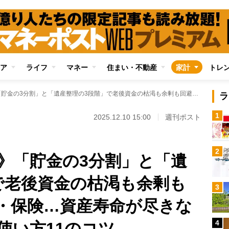
ア
ライフ
マネー
住まい・不動産
家計
トレ
《人生最後の10年》「貯金の3分割」と「遺産整理の3段階」で老後資金の枯渇も余剰も回避 相続・贈与・保険…資産寿命が尽きないお金の守り方・使い方11のコツ
ラ
1
2025.12.10 15:00
週刊ポスト
2
年》「貯金の3分割」と「遺
で老後資金の枯渇も余剰も
3
・保険…資産寿命が尽きな
4
使い方11のコツ