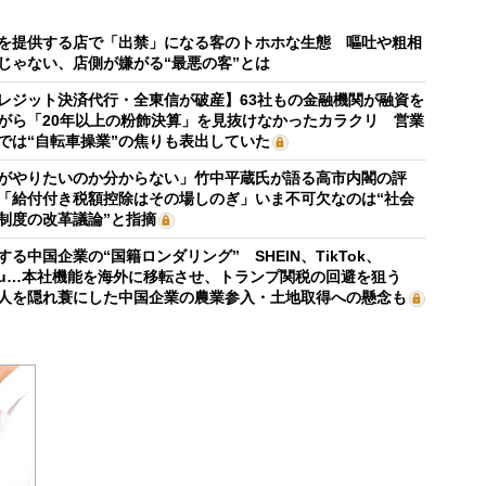
を提供する店で「出禁」になる客のトホホな生態 嘔吐や粗相
じゃない、店側が嫌がる“最悪の客”とは
レジット決済代行・全東信が破産】63社もの金融機関が融資を
がら「20年以上の粉飾決算」を見抜けなかったカラクリ 営業
では“自転車操業”の焦りも表出していた
がやりたいのか分からない」竹中平蔵氏が語る高市内閣の評
「給付付き税額控除はその場しのぎ」いま不可欠なのは“社会
制度の改革議論”と指摘
する中国企業の“国籍ロンダリング” SHEIN、TikTok、
mu…本社機能を海外に移転させ、トランプ関税の回避を狙う
人を隠れ蓑にした中国企業の農業参入・土地取得への懸念も