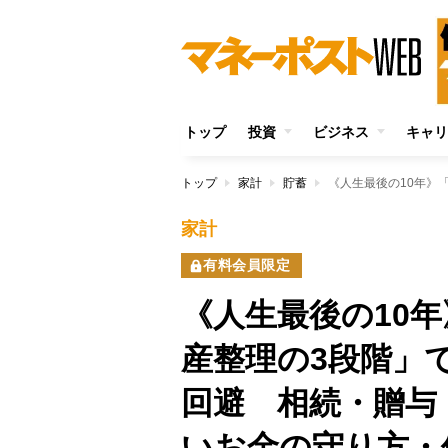
トップ
投資
ビジネス
キャリ
トップ
家計
貯蓄
家計
有料会員限定
《人生最後の10
産整理の3段階」
回避 相続・贈与
いお金の守り方・