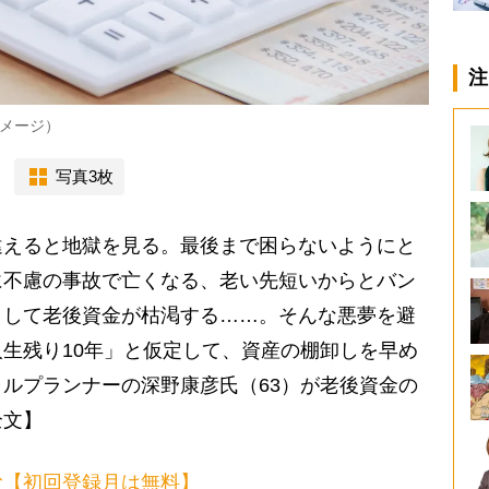
注
メージ）
写真3枚
えると地獄を見る。最後まで困らないようにと
に不慮の事故で亡くなる、老い先短いからとバン
きして老後資金が枯渇する……。そんな悪夢を避
生残り10年」と仮定して、資産の棚卸しを早め
ルプランナーの深野康彦氏（63）が老後資金の
全文】
む【初回登録月は無料】