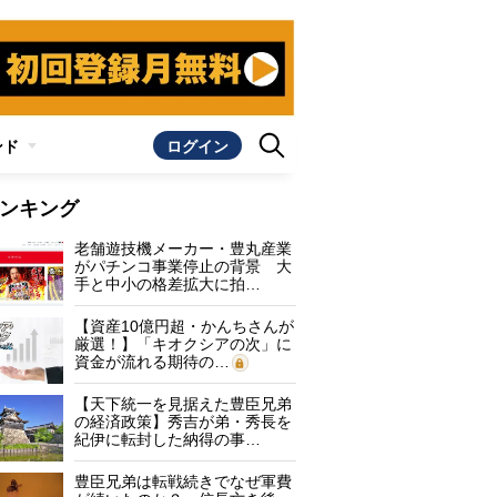
ンド
ログイン
ンキング
老舗遊技機メーカー・豊丸産業
がパチンコ事業停止の背景 大
手と中小の格差拡大に拍…
【資産10億円超・かんちさんが
厳選！】「キオクシアの次」に
資金が流れる期待の…
【天下統一を見据えた豊臣兄弟
の経済政策】秀吉が弟・秀長を
紀伊に転封した納得の事…
豊臣兄弟は転戦続きでなぜ軍費