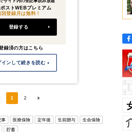
でサイト内の全記事読み放題
ポストWEBプレミアム
初回登録月は無料！
登録する
登録済の方はこちら
グインして続きを読む
1
2
記事
医療保険
定年後
生前贈与
生命保険
貯蓄