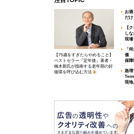
注目TOPIC
お酒
だけ
【ク
しな
現場
「何
【75歳をすぎたらやめること】
価 
ベストセラー『定年後』著者・
保障
楠木新氏が指南する老年期の好
急増
循環を呼び込む方法
Te
現地