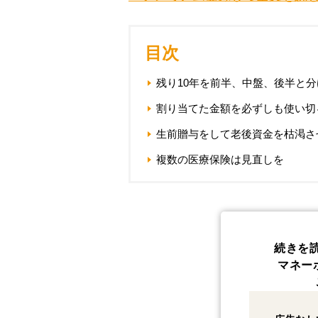
目次
残り10年を前半、中盤、後半と
割り当てた金額を必ずしも使い切
生前贈与をして老後資金を枯渇さ
複数の医療保険は見直しを
続きを
マネー