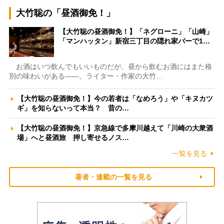
大竹聡の「昼酒御免！」
【大竹聡の昼酒御免！】「ネグローニ」「山崎」
「マンハッタン」新宿三丁目の隠れ家バーで1…
お酒はいつ飲んでもいいものだが、昼から飲むお酒にはまた格
別の味わいがある――。ライター・作家の大竹…
【大竹聡の昼酒御免！】今の若者は「なめろう」や「キヌカツ
ギ」を知らないって本当？ 昔の…
【大竹聡の昼酒御免！】京急線で多摩川越えて「川崎の大衆酒
場」へと昼酒旅 押し寄せるノス…
一覧を見る
著者・連載の一覧を見る