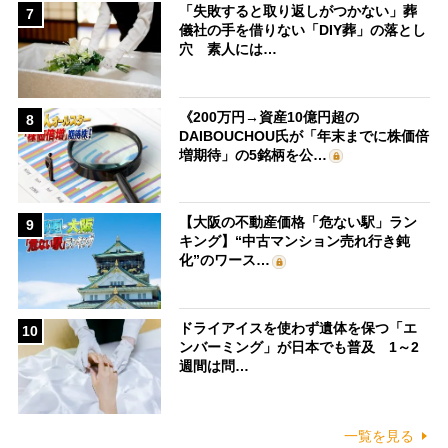
「失敗すると取り返しがつかない」葬
7
儀社の手を借りない「DIY葬」の落とし
穴 素人には…
《200万円→資産10億円超の
8
DAIBOUCHOU氏が「年末までに株価倍
増期待」の5銘柄を公…
【大阪の不動産価格「危ない駅」ラン
9
キング】“中古マンション売れ行き鈍
化”のワース…
ドライアイスを使わず遺体を保つ「エ
10
ンバーミング」が日本でも普及 1～2
週間は問…
一覧を見る