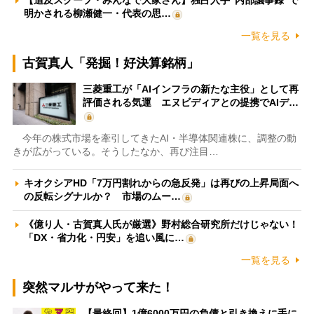
【追及スクープ・みんなで大家さん】独占入手“内部議事録”で
明かされる柳瀬健一・代表の思…
一覧を見る
古賀真人「発掘！好決算銘柄」
三菱重工が「AIインフラの新たな主役」として再
評価される気運 エヌビディアとの提携でAIデ…
今年の株式市場を牽引してきたAI・半導体関連株に、調整の動
きが広がっている。そうしたなか、再び注目…
キオクシアHD「7万円割れからの急反発」は再びの上昇局面へ
の反転シグナルか？ 市場のムー…
《億り人・古賀真人氏が厳選》野村総合研究所だけじゃない！
「DX・省力化・円安」を追い風に…
一覧を見る
突然マルサがやって来た！
【最終回】1億6000万円の負債と引き換えに手に