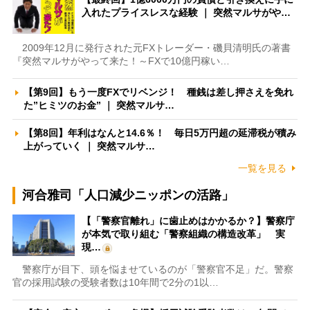
入れたプライスレスな経験 ｜ 突然マルサがや…
2009年12月に発行された元FXトレーダー・磯貝清明氏の著書
『突然マルサがやって来た！～FXで10億円稼い…
【第9回】もう一度FXでリベンジ！ 種銭は差し押さえを免れ
た”ヒミツのお金” ｜ 突然マルサ…
【第8回】年利はなんと14.6％！ 毎日5万円超の延滞税が積み
上がっていく ｜ 突然マルサ…
一覧を見る
河合雅司「人口減少ニッポンの活路」
【「警察官離れ」に歯止めはかかるか？】警察庁
が本気で取り組む「警察組織の構造改革」 実
現…
警察庁が目下、頭を悩ませているのが「警察官不足」だ。警察
官の採用試験の受験者数は10年間で2分の1以…