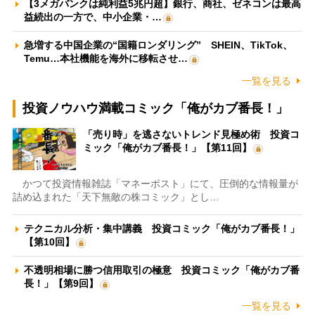
【3メガバンクは純利益5兆円超】銀行、商社、ゼネコンは最高
益続出の一方で、中小企業・…
急増する中国企業の“国籍ロンダリング” SHEIN、TikTok、
Temu…本社機能を海外に移転させ…
一覧を見る
投資ノウハウ満載コミック「俺がカブ番長！」
「売り時」を逃さないトレンド見極め術 投資コ
ミック「俺がカブ番長！」【第11回】
かつて投資情報雑誌「マネーポスト」にて、圧倒的な情報量が
詰め込まれた「天下無敵の株コミック」とし…
テクニカル分析・集中講義 投資コミック「俺がカブ番長！」
【第10回】
不透明相場に勝つ信用取引の極意 投資コミック「俺がカブ番
長！」【第9回】
一覧を見る