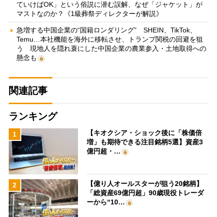
ていけばOK」という俗説に潜む誤解、なぜ「ジャケット」が
マストなのか？《1級葬祭ディレクターが解説》
急増する中国企業の“国籍ロンダリング” SHEIN、TikTok、
Temu…本社機能を海外に移転させ、トランプ関税の回避を狙
う 現地人を隠れ蓑にした中国企業の農業参入・土地取得への
懸念も
関連記事
ランキング
【キオクシア・ショック後に「株価倍
1
増」も期待できる注目銘柄5選】資産3
億円超・…
【億り人オールスターが狙う20銘柄】
2
「総資産69億円超」90歳現役トレーダ
ーから“10…