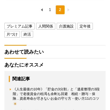
1
2
プレミアム記事
人間関係
介護施設
定年後
片づけ
終活
あわせて読みたい
あなたにオススメ
関連記事
《人生最後の10年》「貯金の3分割」と「遺産整理の3段
階」で老後資金の枯渇も余剰も回避 相続・贈与・保
険…資産寿命が尽きないお金の守り方・使い方11のコツ