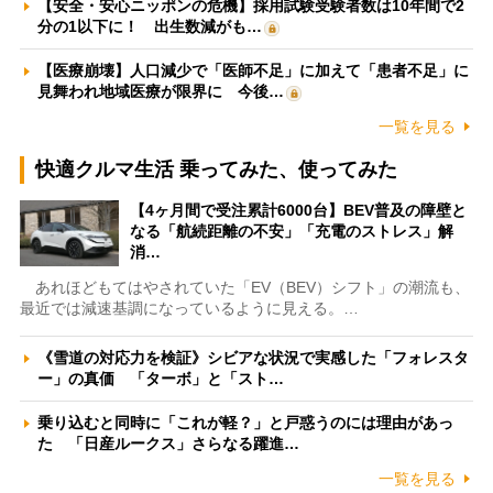
【安全・安心ニッポンの危機】採用試験受験者数は10年間で2
分の1以下に！ 出生数減がも…
【医療崩壊】人口減少で「医師不足」に加えて「患者不足」に
見舞われ地域医療が限界に 今後…
一覧を見る
快適クルマ生活 乗ってみた、使ってみた
【4ヶ月間で受注累計6000台】BEV普及の障壁と
なる「航続距離の不安」「充電のストレス」解
消…
あれほどもてはやされていた「EV（BEV）シフト」の潮流も、
最近では減速基調になっているように見える。…
《雪道の対応力を検証》シビアな状況で実感した「フォレスタ
ー」の真価 「ターボ」と「スト…
乗り込むと同時に「これが軽？」と戸惑うのには理由があっ
た 「日産ルークス」さらなる躍進…
一覧を見る