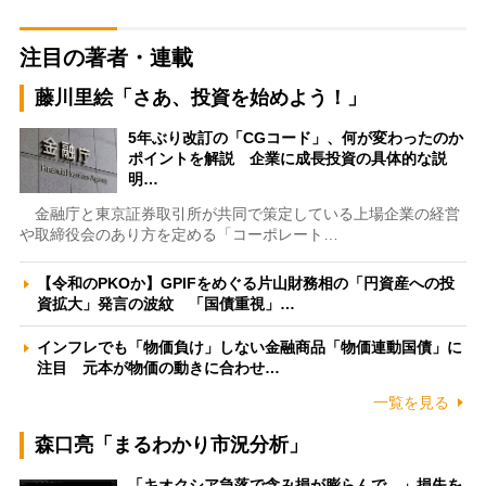
注目の著者・連載
藤川里絵「さあ、投資を始めよう！」
5年ぶり改訂の「CGコード」、何が変わったのか
ポイントを解説 企業に成長投資の具体的な説
明…
金融庁と東京証券取引所が共同で策定している上場企業の経営
や取締役会のあり方を定める「コーポレート…
【令和のPKOか】GPIFをめぐる片山財務相の「円資産への投
資拡大」発言の波紋 「国債重視」…
インフレでも「物価負け」しない金融商品「物価連動国債」に
注目 元本が物価の動きに合わせ…
一覧を見る
森口亮「まるわかり市況分析」
「キオクシア急落で含み損が膨らんで…」損失を