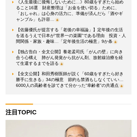
《人生最後に後悔しないために…》80歳をすぎたら始め
ること16選 財産整理は「お金を使い切る」ために、
「おしゃれ」は心身の活力に、準備が済んだら「酒やギ
ャンブル」も許容…
【佐藤優氏が提言する「老後の幸福論」】定年後の生活
を送るうえで日本が“世界一の楽園”である理由 投資・人
間関係・家族・趣味…「定年後生活の極意」9か条
【独占告白・全文公開】養老孟司氏「がんの壁」に向き
合う心構え 肺がん発覚から抗がん剤、放射線治療を経
て生還するまでを語る
【全文公開】和田秀樹医師が説く「60歳をすぎたら好き
勝手に生きる」34の極意 節約も禁酒もしなくていい…
6000人の高齢者を診てきて分かった“幸齢者”の共通点
注目TOPIC