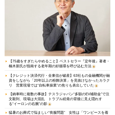
【75歳をすぎたらやめること】ベストセラー『定年後』著者・
楠木新氏が指南する老年期の好循環を呼び込む方法
【クレジット決済代行・全東信が破産】63社もの金融機関が融
資をしながら「20年以上の粉飾決算」を見抜けなかったカラク
リ 営業現場では“自転車操業”の焦りも表出していた
【納車時に複数の事故】テスラジャパン“多額のEV補助金”で注
文殺到、現場は大混乱 トラブル続発の背後に見え隠れす
る“イーロンの右腕”の影
猛暑のお葬式で悩ましい“喪服問題” 女性は「ワンピースを着