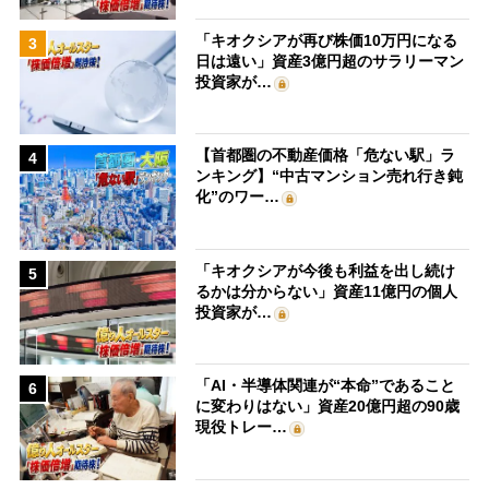
「キオクシアが再び株価10万円になる
3
日は遠い」資産3億円超のサラリーマン
投資家が…
【首都圏の不動産価格「危ない駅」ラ
4
ンキング】“中古マンション売れ行き鈍
化”のワー…
「キオクシアが今後も利益を出し続け
5
るかは分からない」資産11億円の個人
投資家が…
「AI・半導体関連が“本命”であること
6
に変わりはない」資産20億円超の90歳
現役トレー…