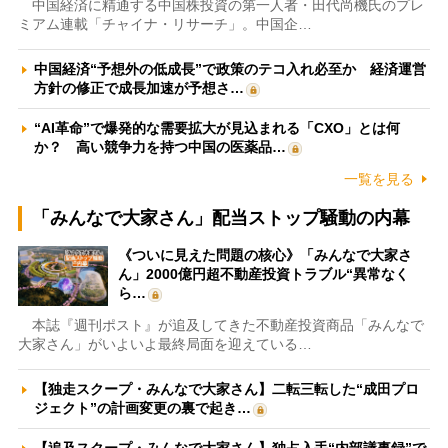
中国経済に精通する中国株投資の第一人者・田代尚機氏のプレ
ミアム連載「チャイナ・リサーチ」。中国企…
中国経済“予想外の低成長”で政策のテコ入れ必至か 経済運営
方針の修正で成長加速が予想さ…
“AI革命”で爆発的な需要拡大が見込まれる「CXO」とは何
か？ 高い競争力を持つ中国の医薬品…
一覧を見る
「みんなで大家さん」配当ストップ騒動の内幕
《ついに見えた問題の核心》「みんなで大家さ
ん」2000億円超不動産投資トラブル“異常なく
ら…
本誌『週刊ポスト』が追及してきた不動産投資商品「みんなで
大家さん」がいよいよ最終局面を迎えている…
【独走スクープ・みんなで大家さん】二転三転した“成田プロ
ジェクト”の計画変更の裏で起き…