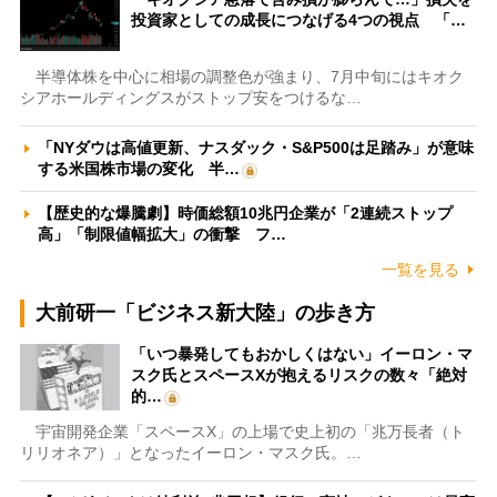
投資家としての成長につなげる4つの視点 「…
半導体株を中心に相場の調整色が強まり、7月中旬にはキオク
シアホールディングスがストップ安をつけるな…
「NYダウは高値更新、ナスダック・S&P500は足踏み」が意味
する米国株市場の変化 半…
【歴史的な爆騰劇】時価総額10兆円企業が「2連続ストップ
高」「制限値幅拡大」の衝撃 フ…
一覧を見る
大前研一「ビジネス新大陸」の歩き方
「いつ暴発してもおかしくはない」イーロン・マ
スク氏とスペースXが抱えるリスクの数々「絶対
的…
宇宙開発企業「スペースX」の上場で史上初の「兆万長者（ト
リリオネア）」となったイーロン・マスク氏。…