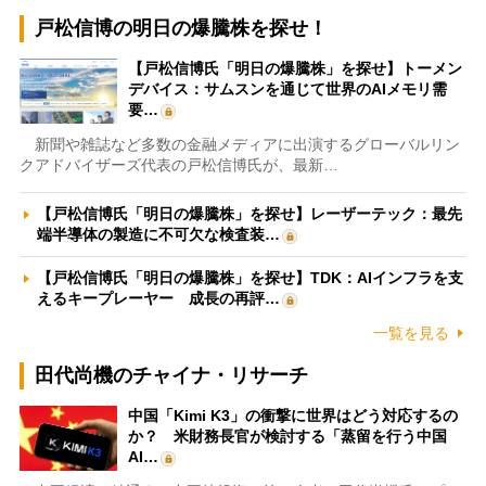
戸松信博の明日の爆騰株を探せ！
【戸松信博氏「明日の爆騰株」を探せ】トーメン
デバイス：サムスンを通じて世界のAIメモリ需
要…
新聞や雑誌など多数の金融メディアに出演するグローバルリン
クアドバイザーズ代表の戸松信博氏が、最新…
【戸松信博氏「明日の爆騰株」を探せ】レーザーテック：最先
端半導体の製造に不可欠な検査装…
【戸松信博氏「明日の爆騰株」を探せ】TDK：AIインフラを支
えるキープレーヤー 成長の再評…
一覧を見る
田代尚機のチャイナ・リサーチ
中国「Kimi K3」の衝撃に世界はどう対応するの
か？ 米財務長官が検討する「蒸留を行う中国
AI…