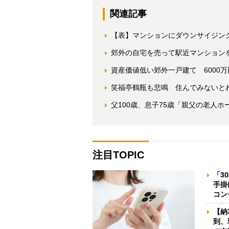
関連記事
【表】マンションにダウンサイジン
郊外の自宅を売って駅近マンション
資産価値低い郊外一戸建て 6000
笑福亭鶴瓶も悲鳴 住んでみないと
父100歳、息子75歳「親父の老人
注目TOPIC
「3
手掛
コン
【納
到、