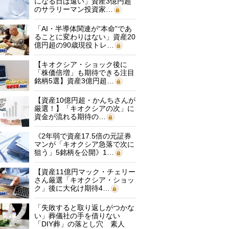
になる日は遠い」資産3億円超
のサラリーマン投資家…
「AI・半導体関連が“本命”であ
ることに変わりはない」資産20
億円超の90歳現役トレ…
【キオクシア・ショック後に
「株価倍増」も期待できる注目
銘柄5選】資産3億円超…
【資産10億円超・かんちさんが
厳選！】「キオクシアの次」に
資金が流れる期待の…
《2年弱で資産17.5倍の元証券
マンが「キオクシア急落で次に
狙う」5銘柄を公開》1…
【資産11億円マック・チェリー
さん厳選「キオクシア・ショッ
ク」後に大化け期待4…
「失敗すると取り返しがつかな
い」葬儀社の手を借りない
「DIY葬」の落とし穴 素人