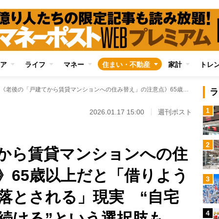
ア
ライフ
マネー
住まい・不動産
家計
トレ
《老後の「戸建てから賃貸マンションへの住み替え」の注意点》65歳以上だと「借りようと思っても審査で落とされる」現実 “自宅を修繕せずに住み続ける”という選択肢も
ラ
1
2026.01.17 15:00
週刊ポスト
2
から賃貸マンションへの住
》65歳以上だと「借りよう
3
落とされる」現実 “自宅
4
続ける”という選択肢も