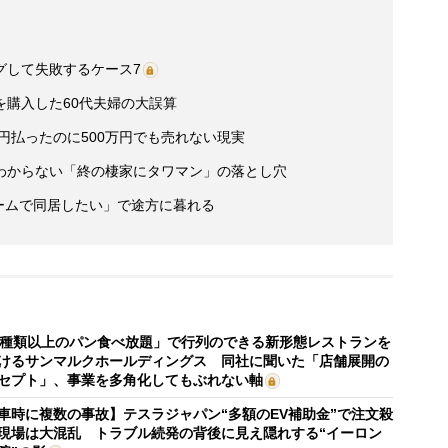
グして失敗するケース7
を購入した60代夫婦の大誤算
万円払ったのに500万円でも売れない現実
わからない「終の棲家にタワマン」の落とし穴
ホームで同居したい」で途方に暮れる
0種類以上のパン食べ放題」で行列のできる新形態レストランを
けるサンマルクホールディングス 同社に聞いた「店舗展開の
セプト」、事業を多角化してもぶれない軸
車時に複数の事故】テスラジャパン“多額のEV補助金”で注文殺
現場は大混乱 トラブル続発の背後に見え隠れする“イーロン