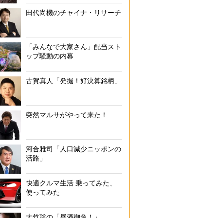
田代尚機のチャイナ・リサーチ
「みんなで大家さん」配当スト
ップ騒動の内幕
古賀真人「発掘！好決算銘柄」
突然マルサがやって来た！
河合雅司「人口減少ニッポンの
活路」
快適クルマ生活 乗ってみた、
使ってみた
大竹聡の「昼酒御免！」