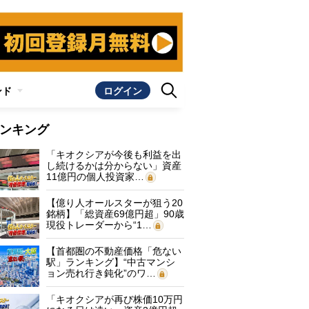
ンド
ログイン
ンキング
「キオクシアが今後も利益を出
し続けるかは分からない」資産
11億円の個人投資家…
【億り人オールスターが狙う20
銘柄】「総資産69億円超」90歳
現役トレーダーから“1…
【首都圏の不動産価格「危ない
駅」ランキング】“中古マンシ
ョン売れ行き鈍化”のワ…
「キオクシアが再び株価10万円