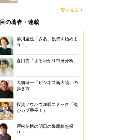
に…
一覧を見る
目の著者・連載
藤川里絵「さあ、投資を始めよ
う！」
森口亮「まるわかり市況分析」
大前研一「ビジネス新大陸」の
歩き方
投資ノウハウ満載コミック「俺
がカブ番長！」
戸松信博の明日の爆騰株を探
せ！