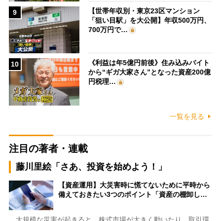
【世帯年収別・東京23区マンション
9
「狙い目駅」を大公開】年収500万円、
700万円で…
《利益は年5億円前後》住み込みバイト
10
から“ギガ大家さん”となった資産200億
円税理…
一覧を見る
注目の著者・連載
藤川里絵「さあ、投資を始めよう！」
【資産運用】大災害時に慌てないために平時から
備えておきたい3つのポイント「資産の棚卸し…
大規模な災害が起きると、株式市場が大きく動いたり、取引環