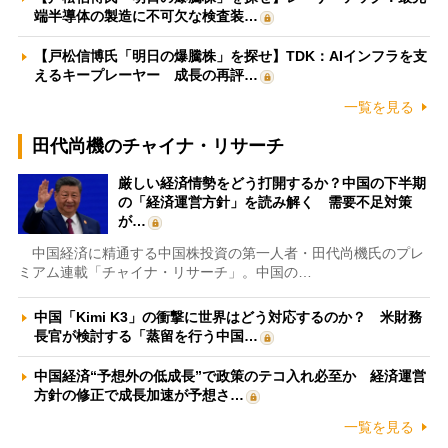
端半導体の製造に不可欠な検査装…
【戸松信博氏「明日の爆騰株」を探せ】TDK：AIインフラを支
えるキープレーヤー 成長の再評…
一覧を見る
田代尚機のチャイナ・リサーチ
厳しい経済情勢をどう打開するか？中国の下半期
の「経済運営方針」を読み解く 需要不足対策
が…
中国経済に精通する中国株投資の第一人者・田代尚機氏のプレ
ミアム連載「チャイナ・リサーチ」。中国の…
中国「Kimi K3」の衝撃に世界はどう対応するのか？ 米財務
長官が検討する「蒸留を行う中国…
中国経済“予想外の低成長”で政策のテコ入れ必至か 経済運営
方針の修正で成長加速が予想さ…
一覧を見る