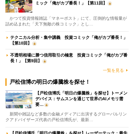
ミック「俺がカブ番長！」【第11回】
かつて投資情報雑誌「マネーポスト」にて、圧倒的な情報量が
詰め込まれた「天下無敵の株コミック」とし…
テクニカル分析・集中講義 投資コミック「俺がカブ番長！」
【第10回】
不透明相場に勝つ信用取引の極意 投資コミック「俺がカブ番
長！」【第9回】
一覧を見る
戸松信博の明日の爆騰株を探せ！
【戸松信博氏「明日の爆騰株」を探せ】トーメン
デバイス：サムスンを通じて世界のAIメモリ需
要…
新聞や雑誌など多数の金融メディアに出演するグローバルリン
クアドバイザーズ代表の戸松信博氏が、最新…
【戸松信博氏「明日の爆騰株」を探せ】レーザーテック：最先