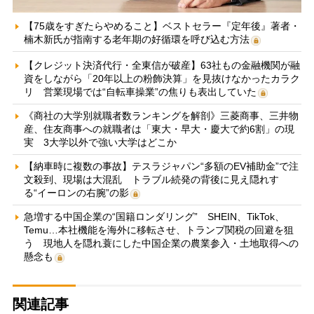
【75歳をすぎたらやめること】ベストセラー『定年後』著者・
楠木新氏が指南する老年期の好循環を呼び込む方法
【クレジット決済代行・全東信が破産】63社もの金融機関が融
資をしながら「20年以上の粉飾決算」を見抜けなかったカラク
リ 営業現場では“自転車操業”の焦りも表出していた
《商社の大学別就職者数ランキングを解剖》三菱商事、三井物
産、住友商事への就職者は「東大・早大・慶大で約6割」の現
実 3大学以外で強い大学はどこか
【納車時に複数の事故】テスラジャパン“多額のEV補助金”で注
文殺到、現場は大混乱 トラブル続発の背後に見え隠れす
る“イーロンの右腕”の影
急増する中国企業の“国籍ロンダリング” SHEIN、TikTok、
Temu…本社機能を海外に移転させ、トランプ関税の回避を狙
う 現地人を隠れ蓑にした中国企業の農業参入・土地取得への
懸念も
関連記事