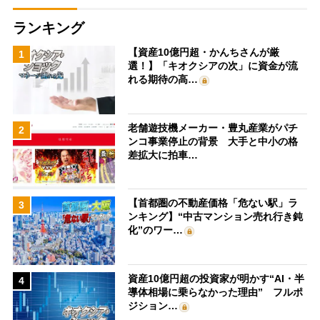
ランキング
【資産10億円超・かんちさんが厳
1
選！】「キオクシアの次」に資金が流
れる期待の高…
老舗遊技機メーカー・豊丸産業がパチ
2
ンコ事業停止の背景 大手と中小の格
差拡大に拍車…
【首都圏の不動産価格「危ない駅」ラ
3
ンキング】“中古マンション売れ行き鈍
化”のワー…
資産10億円超の投資家が明かす“AI・半
4
導体相場に乗らなかった理由” フルポ
ジション…