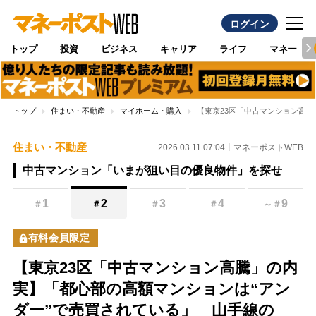
ログイン
トップ
投資
ビジネス
キャリア
ライフ
マネー
トップ
住まい・不動産
マイホーム・購入
【東京23区「中古マンション高
住まい・不動産
2026.03.11 07:04
マネーポストWEB
中古マンション「いまが狙い目の優良物件」を探せ
1
2
3
4
9
＃
＃
＃
＃
～
＃
有料会員限定
【東京23区「中古マンション高騰」の内
実】「都心部の高額マンションは“アン
ダー”で売買されている」 山手線の