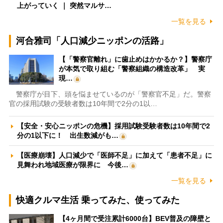
上がっていく ｜ 突然マルサ…
一覧を見る
河合雅司「人口減少ニッポンの活路」
【「警察官離れ」に歯止めはかかるか？】警察庁
が本気で取り組む「警察組織の構造改革」 実
現…
警察庁が目下、頭を悩ませているのが「警察官不足」だ。警察
官の採用試験の受験者数は10年間で2分の1以…
【安全・安心ニッポンの危機】採用試験受験者数は10年間で2
分の1以下に！ 出生数減がも…
【医療崩壊】人口減少で「医師不足」に加えて「患者不足」に
見舞われ地域医療が限界に 今後…
一覧を見る
快適クルマ生活 乗ってみた、使ってみた
【4ヶ月間で受注累計6000台】BEV普及の障壁と