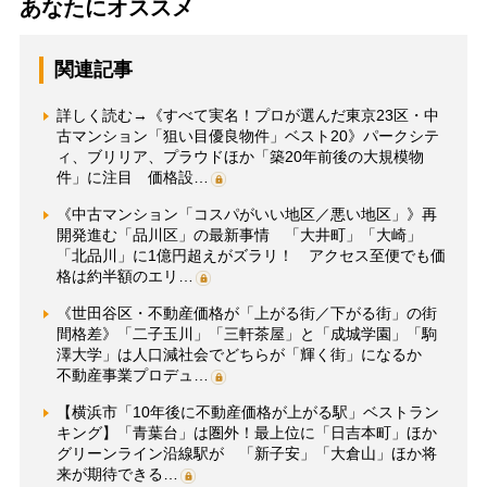
あなたにオススメ
関連記事
詳しく読む→《すべて実名！プロが選んだ東京23区・中
古マンション「狙い目優良物件」ベスト20》パークシテ
ィ、ブリリア、プラウドほか「築20年前後の大規模物
件」に注目 価格設…
《中古マンション「コスパがいい地区／悪い地区」》再
開発進む「品川区」の最新事情 「大井町」「大崎」
「北品川」に1億円超えがズラリ！ アクセス至便でも価
格は約半額のエリ…
《世田谷区・不動産価格が「上がる街／下がる街」の街
間格差》「二子玉川」「三軒茶屋」と「成城学園」「駒
澤大学」は人口減社会でどちらが「輝く街」になるか
不動産事業プロデュ…
【横浜市「10年後に不動産価格が上がる駅」ベストラン
キング】「青葉台」は圏外！最上位に「日吉本町」ほか
グリーンライン沿線駅が 「新子安」「大倉山」ほか将
来が期待できる…