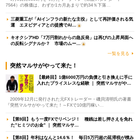
7564）の株価は、わずか1カ月あまりで約34％下落…
三菱重工が「AIインフラの新たな主役」として再評価される気
運 エヌビディアとの提携でAI…
キオクシアHD「7万円割れからの急反発」は再びの上昇局面へ
の反転シグナルか？ 市場のムー…
一覧を見る
突然マルサがやって来た！
【最終回】1億6000万円の負債と引き換えに手に
入れたプライスレスな経験 ｜ 突然マルサがや…
2009年12月に発行された元FXトレーダー・磯貝清明氏の著書
『突然マルサがやって来た！～FXで10億円稼い…
【第9回】もう一度FXでリベンジ！ 種銭は差し押さえを免れ
た”ヒミツのお金” ｜ 突然マルサ…
【第8回】年利はなんと14.6％！ 毎日5万円超の延滞税が積み