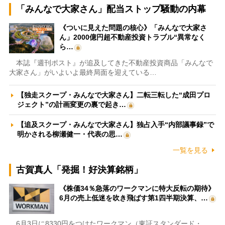
「みんなで大家さん」配当ストップ騒動の内幕
《ついに見えた問題の核心》「みんなで大家さ
ん」2000億円超不動産投資トラブル“異常なく
ら…
本誌『週刊ポスト』が追及してきた不動産投資商品「みんなで
大家さん」がいよいよ最終局面を迎えている…
【独走スクープ・みんなで大家さん】二転三転した“成田プロ
ジェクト”の計画変更の裏で起き…
【追及スクープ・みんなで大家さん】独占入手“内部議事録”で
明かされる柳瀬健一・代表の思…
一覧を見る
古賀真人「発掘！好決算銘柄」
《株価34％急落のワークマンに特大反転の期待》
6月の売上低迷を吹き飛ばす第1四半期決算、…
6月3日に8330円をつけたワークマン（東証スタンダード・