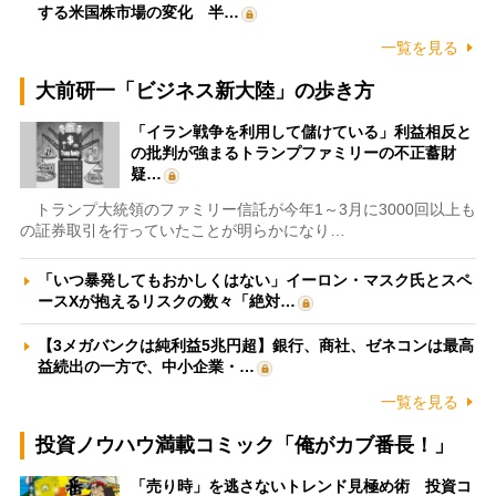
する米国株市場の変化 半…
一覧を見る
大前研一「ビジネス新大陸」の歩き方
「イラン戦争を利用して儲けている」利益相反と
の批判が強まるトランプファミリーの不正蓄財
疑…
トランプ大統領のファミリー信託が今年1～3月に3000回以上も
の証券取引を行っていたことが明らかになり…
「いつ暴発してもおかしくはない」イーロン・マスク氏とスペ
ースXが抱えるリスクの数々「絶対…
【3メガバンクは純利益5兆円超】銀行、商社、ゼネコンは最高
益続出の一方で、中小企業・…
一覧を見る
投資ノウハウ満載コミック「俺がカブ番長！」
「売り時」を逃さないトレンド見極め術 投資コ