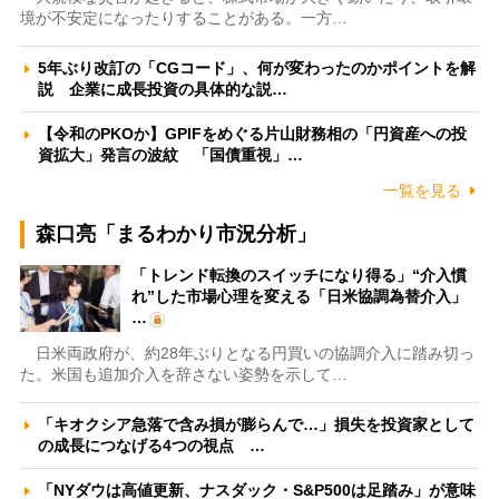
境が不安定になったりすることがある。一方…
5年ぶり改訂の「CGコード」、何が変わったのかポイントを解
説 企業に成長投資の具体的な説…
【令和のPKOか】GPIFをめぐる片山財務相の「円資産への投
資拡大」発言の波紋 「国債重視」…
一覧を見る
森口亮「まるわかり市況分析」
「トレンド転換のスイッチになり得る」“介入慣
れ”した市場心理を変える「日米協調為替介入」
…
日米両政府が、約28年ぶりとなる円買いの協調介入に踏み切っ
た。米国も追加介入を辞さない姿勢を示して…
「キオクシア急落で含み損が膨らんで…」損失を投資家として
の成長につなげる4つの視点 …
「NYダウは高値更新、ナスダック・S&P500は足踏み」が意味