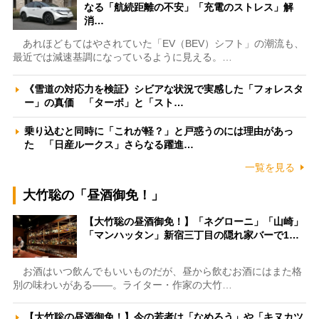
なる「航続距離の不安」「充電のストレス」解
消…
あれほどもてはやされていた「EV（BEV）シフト」の潮流も、
最近では減速基調になっているように見える。…
《雪道の対応力を検証》シビアな状況で実感した「フォレスタ
ー」の真価 「ターボ」と「スト…
乗り込むと同時に「これが軽？」と戸惑うのには理由があっ
た 「日産ルークス」さらなる躍進…
一覧を見る
大竹聡の「昼酒御免！」
【大竹聡の昼酒御免！】「ネグローニ」「山崎」
「マンハッタン」新宿三丁目の隠れ家バーで1…
お酒はいつ飲んでもいいものだが、昼から飲むお酒にはまた格
別の味わいがある――。ライター・作家の大竹…
【大竹聡の昼酒御免！】今の若者は「なめろう」や「キヌカツ