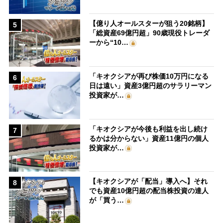
【億り人オールスターが狙う20銘柄】
5
「総資産69億円超」90歳現役トレーダ
ーから“10…
「キオクシアが再び株価10万円になる
6
日は遠い」資産3億円超のサラリーマン
投資家が…
「キオクシアが今後も利益を出し続け
7
るかは分からない」資産11億円の個人
投資家が…
【キオクシアが「配当」導入へ】それ
8
でも資産10億円超の配当株投資の達人
が「買う…