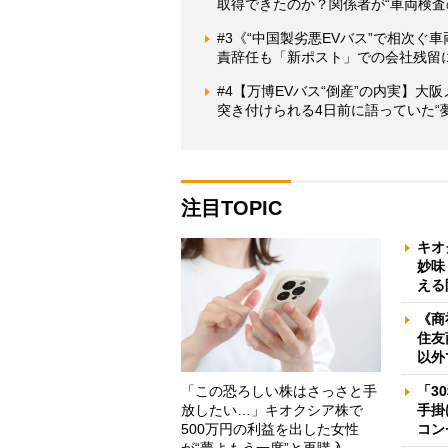
取得できたのか？関係者が“車両検査
#3《“中国製劣悪EVバス”で相次
責辞任も「新ポスト」での会社残留
#4【万博EVバス“倒産”の内実】大阪
突き付けられる4日前に語っていた“
注目TOPIC
キオ
妙味
える
《商
住友
以外
「この恐ろしい株はさっさと手
「3
放したい…」キオクシア株で
手掛
500万円の利益を出した女性
コン
が“夢よもう一度”と再購入