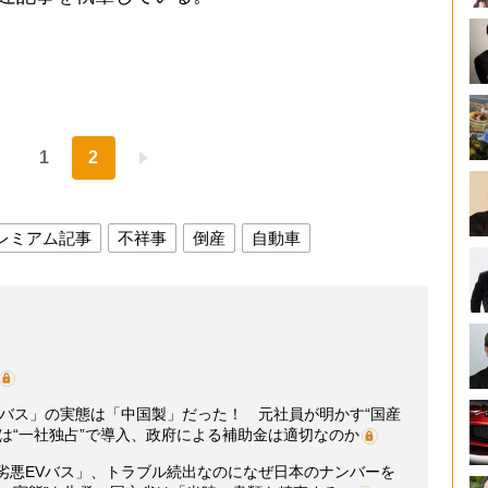
1
2
レミアム記事
不祥事
倒産
自動車
Vバス」の実態は「中国製」だった！ 元社員が明かす“国産
は“一社独占”で導入、政府による補助金は適切なのか
劣悪EVバス」、トラブル続出なのになぜ日本のナンバーを