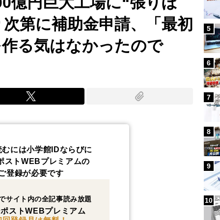
00億円巨大工場に“張りぼ
り次第に補助金申請、「最初
5
を作る気はなかったので
6
7
8
読むには小学館IDならびに
ポストWEBプレミアムの
9
ご登録が必要です
でサイト内の全記事読み放題
10
ポストWEBプレミアム