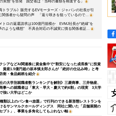
の実態”を告発 国交省は「当時の書類を精査する」
ぐ車両トラブル》販売するEVモーターズ・ジャパンの社長が引
に関係者から疑問の声 「返り咲きを狙っているので…
メトロの返還請求は100億円規模か EVMJ社長が“絶縁”を
夢のような構想” 不具合対応の不誠実に憤る関係者証…
クシアなどAI関連株に資金集中で“割安になった成長株”に投資
 資産1.5億円超の坂本慎太郎さんが「絶好の仕込み時」と考
防衛・食品銘柄を紹介
社の大学別就職者数ランキングを解剖》三菱商事、三井物産、
商事への就職者は「東大・早大・慶大で約6割」の現実 3大学
で強い大学はどこか
0種類以上のパン食べ放題」で行列のできる新形態レストランを
けるサンマルクホールディングス 同社に聞いた「店舗展開の
セプト」、事業を多角化してもぶれない軸