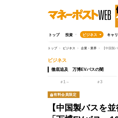
トップ
投資
ビジネス
キャリ
トップ
ビジネス
企業・業界
ビジネス
徹底追及 万博EVバスの闇
1
3
＃
～
＃
有料会員限定
【中国製バスを並