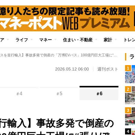
ア
ライフ
マネー
住まい・不動産
家計
トレ
【中国製バスを並行輸入】事故多発で倒産の「万博EVバス」100億円巨大工場に“張りぼて”疑惑 手当たり次第に補助金申請、「最初から国産EVバスを作る気はなかったのでは」との指摘
ラ
1
2026.05.12 06:00
週刊ポスト
2
4
5
6
＃
＃
＃
3
行輸入】事故多発で倒産の
4