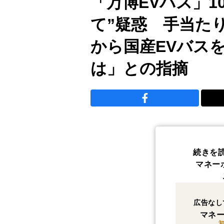
「万博EVバス」1
て”疑惑 手当た
から国産EVバス
は」との指摘
続きを
マネー
広告なし
マネー