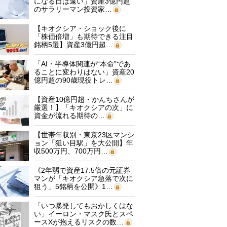
になる日は遠い」資産3億円超
のサラリーマン投資家…
【キオクシア・ショック後に
「株価倍増」も期待できる注目
銘柄5選】資産3億円超…
「AI・半導体関連が“本命”であ
ることに変わりはない」資産20
億円超の90歳現役トレ…
【資産10億円超・かんちさんが
厳選！】「キオクシアの次」に
資金が流れる期待の…
【世帯年収別・東京23区マンシ
ョン「狙い目駅」を大公開】年
収500万円、700万円…
《2年弱で資産17.5倍の元証券
マンが「キオクシア急落で次に
狙う」5銘柄を公開》1…
「いつ暴発してもおかしくはな
い」イーロン・マスク氏とスペ
ースXが抱えるリスクの数…