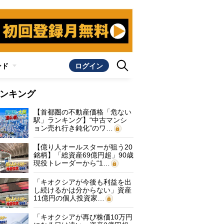
ンド
ログイン
ンキング
【首都圏の不動産価格「危ない
駅」ランキング】“中古マンシ
ョン売れ行き鈍化”のワ…
【億り人オールスターが狙う20
銘柄】「総資産69億円超」90歳
現役トレーダーから“1…
「キオクシアが今後も利益を出
し続けるかは分からない」資産
11億円の個人投資家…
「キオクシアが再び株価10万円