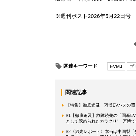
※週刊ポスト2026年5月22日号
関連キーワード
EVMJ
プ
関連記事
【特集】徹底追及 万博EVバスの闇
#1【徹底追及】故障続発の「国産E
として認められたカラクリ” 万博で
#2《独走レポート》本当は中国製「