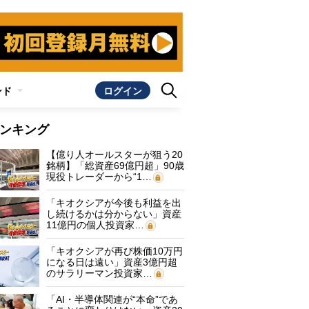
ンド
ログイン
ンキング
【億り人オールスターが狙う20
銘柄】「総資産69億円超」90歳
現役トレーダーから“1…
「キオクシアが今後も利益を出
し続けるかは分からない」資産
11億円の個人投資家…
「キオクシアが再び株価10万円
になる日は遠い」資産3億円超
のサラリーマン投資家…
「AI・半導体関連が“本命”であ