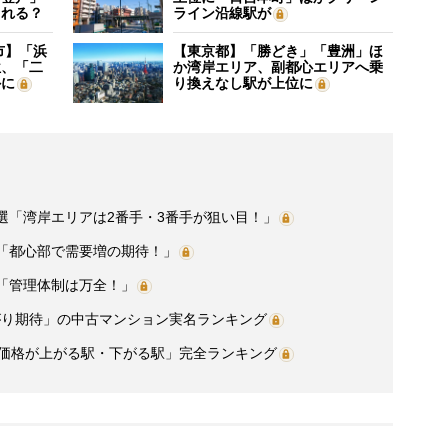
される？
ライン沿線駅が
市】「浜
【東京都】「勝どき」「豊洲」ほ
位、「二
か湾岸エリア、副都心エリアへ乗
外に
り換えなし駅が上位に
選「湾岸エリアは2番手・3番手が狙い目！」
選「都心部で需要増の期待！」
「管理体制は万全！」
がり期待」の中古マンション実名ランキング
産価格が上がる駅・下がる駅」完全ランキング