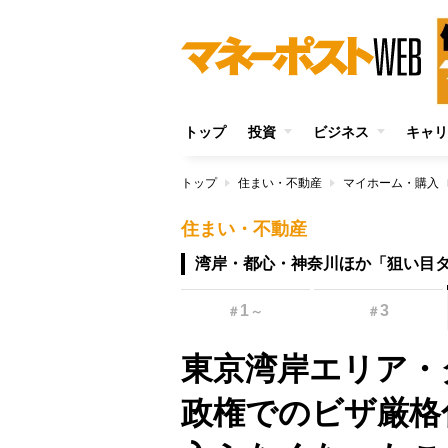
トップ
投資
ビジネス
キャリ
トップ
住まい・不動産
マイホーム・購入
住まい・不動産
湾岸・都心・神奈川ほか「狙い目
1
3
＃
～
＃
東京湾岸エリア・
政権でのビザ厳格