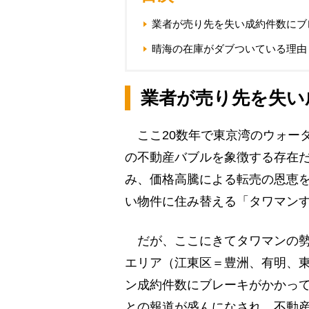
業者が売り先を失い成約件数にブ
晴海の在庫がダブついている理由
業者が売り先を失い
ここ20数年で東京湾のウォー
の不動産バブルを象徴する存在
み、価格高騰による転売の恩恵
い物件に住み替える「タワマン
だが、ここにきてタワマンの勢
エリア（江東区＝豊洲、有明、
ン成約件数にブレーキがかかっ
との報道が盛んになされ、不動