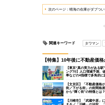
次のページ：晴海の在庫がダブつい
関連キーワード
タワマン
【特集】10年後に不動産価
【東京“真の実力がある駅
ング70】人口増減予測、
率などの4指標で多角的に
【文京区】「不動産価格
街／下がる街」の街間格
から“輝く街”の特徴とは
【川崎市】「武蔵中原」
まる／「川崎」の治安、