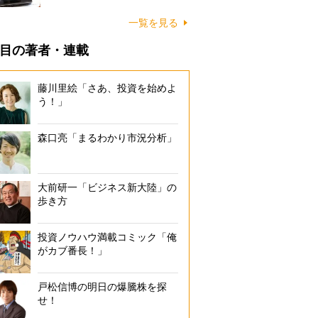
一覧を見る
目の著者・連載
藤川里絵「さあ、投資を始めよ
う！」
森口亮「まるわかり市況分析」
大前研一「ビジネス新大陸」の
歩き方
投資ノウハウ満載コミック「俺
がカブ番長！」
戸松信博の明日の爆騰株を探
せ！