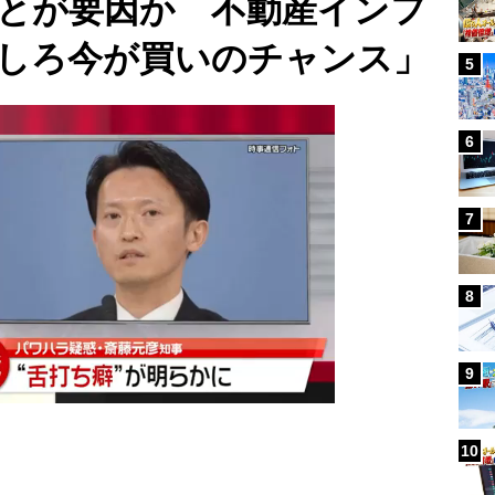
とが要因か 不動産インフ
しろ今が買いのチャンス」
5
6
7
8
9
10