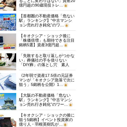
ることに変わりはない」資産20
億円超の90歳現役トレ…
【首都圏の不動産価格「危ない
駅」ランキング】“中古マンシ
ョン売れ行き鈍化”のワ…
【キオクシア・ショック後に
「株価倍増」も期待できる注目
銘柄5選】資産3億円超…
「失敗すると取り返しがつかな
い」葬儀社の手を借りない
「DIY葬」の落とし穴 素人
に…
《2年弱で資産17.5倍の元証券
マンが「キオクシア急落で次に
狙う」5銘柄を公開》1…
【大阪の不動産価格「危ない
駅」ランキング】“中古マンシ
ョン売れ行き鈍化”のワー…
【キオクシア・ショックの後に
狙う5銘柄】イベント投資家の
億り人・羽根英樹氏が…