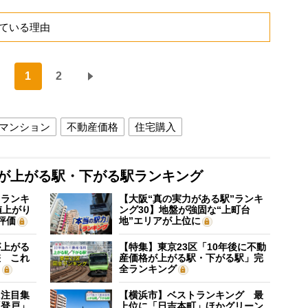
ている理由
1
2
マンション
不動産価格
住宅購入
格が上がる駅・下がる駅ランキング
”ランキ
【大阪“真の実力がある駅”ランキ
値上がり
ング30】地盤が強固な“上町台
評価
地”エリアが上位に
が上がる
【特集】東京23区「10年後に不動
差 これ
産価格が上がる駅・下がる駅」完
？
全ランキング
に注目集
【横浜市】ベストランキング 最
「登戸」
上位に「日吉本町」ほかグリーン