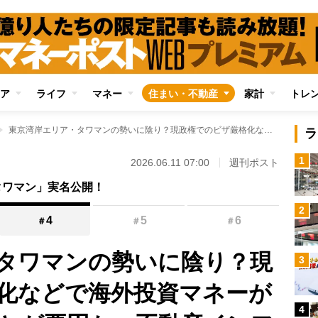
ア
ライフ
マネー
住まい・不動産
家計
トレ
東京湾岸エリア・タワマンの勢いに陰り？現政権でのビザ厳格化などで海外投資マネーが入らなくなったことが要因か 不動産インフルエンサーは「むしろ今が買いのチャンス」
ラ
1
2026.06.11 07:00
週刊ポスト
タワマン」実名公開！
2
4
5
6
＃
＃
＃
タワマンの勢いに陰り？現
3
化などで海外投資マネーが
4