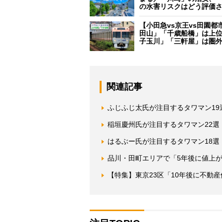
の水害リスクはどう評価
【小田急vs京王vs田園都
田山」「千歳船橋」は上
子玉川」「三軒屋」は圏
関連記事
ふじふじ太氏が注目するタワマン19
稲垣慶州氏が注目するタワマン22
はるぶー氏が注目するタワマン18選
品川・田町エリアで「5年後に値上
【特集】東京23区「10年後に不動