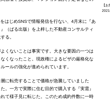
【お
202
beをはじめSNSで情報発信を行ない、4月末に『あ
よ』（ぱる出版）を上梓した不動産コンサルティ
説する。
がよくないことは事実です。大きな要因の一つは
らなくなったこと。現政権によるビザの厳格化な
るルールの強化が進められています。
層に転売することで価格が急騰していました
した。一方で実際に住む目的で購入する『実需』
恐れて様子見に転じた。このため成約件数に一時
」