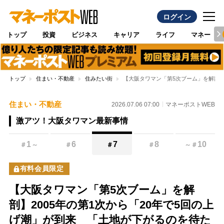
ログイン
トップ
投資
ビジネス
キャリア
ライフ
マネー
トップ
住まい・不動産
住みたい街
【大阪タワマン「第5次ブーム」を解剖】
住まい・不動産
2026.07.06 07:00
マネーポストWEB
激アツ！大阪タワマン最新事情
1
6
7
8
10
＃
～
＃
＃
＃
～
＃
有料会員限定
【大阪タワマン「第5次ブーム」を解
剖】2005年の第1次から「20年で5回の上
げ潮」が到来 「土地が下がるのを待た