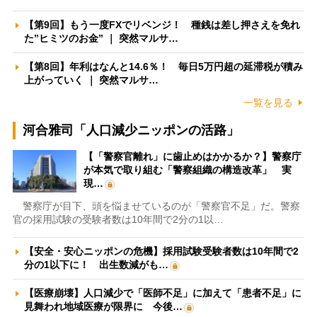
【第9回】もう一度FXでリベンジ！ 種銭は差し押さえを免れ
た”ヒミツのお金” ｜ 突然マルサ…
【第8回】年利はなんと14.6％！ 毎日5万円超の延滞税が積み
上がっていく ｜ 突然マルサ…
一覧を見る
河合雅司「人口減少ニッポンの活路」
【「警察官離れ」に歯止めはかかるか？】警察庁
が本気で取り組む「警察組織の構造改革」 実
現…
警察庁が目下、頭を悩ませているのが「警察官不足」だ。警察
官の採用試験の受験者数は10年間で2分の1以…
【安全・安心ニッポンの危機】採用試験受験者数は10年間で2
分の1以下に！ 出生数減がも…
【医療崩壊】人口減少で「医師不足」に加えて「患者不足」に
見舞われ地域医療が限界に 今後…