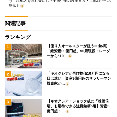
う 現地人を隠れ蓑にした中国企業の農業参入・土地取得への
懸念も
関連記事
ランキング
【億り人オールスターが狙う20銘柄】
1
「総資産69億円超」90歳現役トレーダ
ーから“10…
「キオクシアが再び株価10万円になる
2
日は遠い」資産3億円超のサラリーマン
投資家が…
【キオクシア・ショック後に「株価倍
3
増」も期待できる注目銘柄5選】資産3
億円超・…