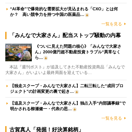
“AI革命”で爆発的な需要拡大が見込まれる「CXO」とは何
か？ 高い競争力を持つ中国の医薬品…
一覧を見る
「みんなで大家さん」配当ストップ騒動の内幕
《ついに見えた問題の核心》「みんなで大家さ
ん」2000億円超不動産投資トラブル“異常なく
ら…
本誌『週刊ポスト』が追及してきた不動産投資商品「みんなで
大家さん」がいよいよ最終局面を迎えている…
【独走スクープ・みんなで大家さん】二転三転した“成田プロ
ジェクト”の計画変更の裏で起き…
【追及スクープ・みんなで大家さん】独占入手“内部議事録”で
明かされる柳瀬健一・代表の思…
一覧を見る
古賀真人「発掘！好決算銘柄」