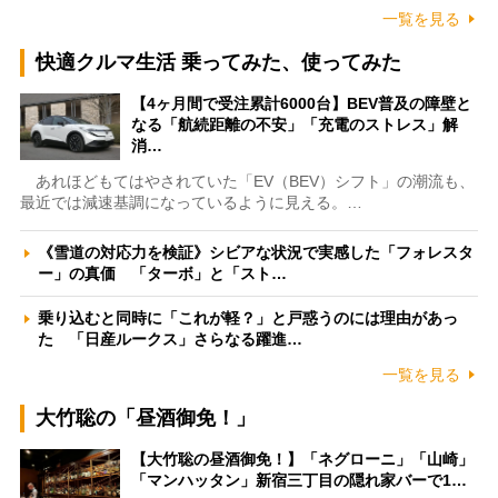
一覧を見る
快適クルマ生活 乗ってみた、使ってみた
【4ヶ月間で受注累計6000台】BEV普及の障壁と
なる「航続距離の不安」「充電のストレス」解
消…
あれほどもてはやされていた「EV（BEV）シフト」の潮流も、
最近では減速基調になっているように見える。…
《雪道の対応力を検証》シビアな状況で実感した「フォレスタ
ー」の真価 「ターボ」と「スト…
乗り込むと同時に「これが軽？」と戸惑うのには理由があっ
た 「日産ルークス」さらなる躍進…
一覧を見る
大竹聡の「昼酒御免！」
【大竹聡の昼酒御免！】「ネグローニ」「山崎」
「マンハッタン」新宿三丁目の隠れ家バーで1…