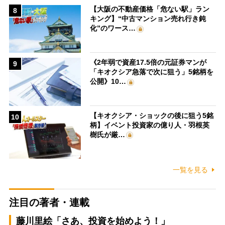
【大阪の不動産価格「危ない駅」ラン
8
キング】“中古マンション売れ行き鈍
化”のワース…
《2年弱で資産17.5倍の元証券マンが
9
「キオクシア急落で次に狙う」5銘柄を
公開》10…
【キオクシア・ショックの後に狙う5銘
10
柄】イベント投資家の億り人・羽根英
樹氏が厳…
一覧を見る
注目の著者・連載
藤川里絵「さあ、投資を始めよう！」