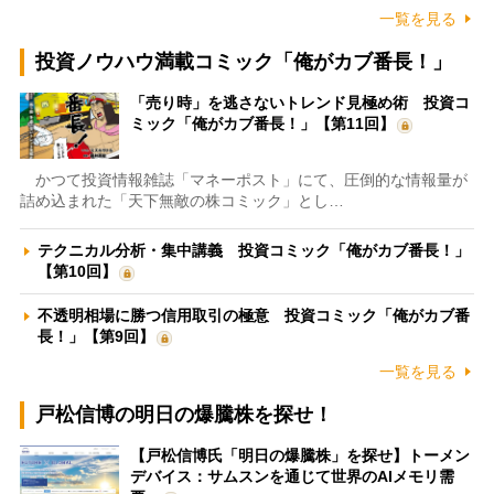
一覧を見る
投資ノウハウ満載コミック「俺がカブ番長！」
「売り時」を逃さないトレンド見極め術 投資コ
ミック「俺がカブ番長！」【第11回】
かつて投資情報雑誌「マネーポスト」にて、圧倒的な情報量が
詰め込まれた「天下無敵の株コミック」とし…
テクニカル分析・集中講義 投資コミック「俺がカブ番長！」
【第10回】
不透明相場に勝つ信用取引の極意 投資コミック「俺がカブ番
長！」【第9回】
一覧を見る
戸松信博の明日の爆騰株を探せ！
【戸松信博氏「明日の爆騰株」を探せ】トーメン
デバイス：サムスンを通じて世界のAIメモリ需