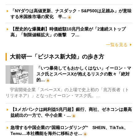
「NYダウは高値更新、ナスダック・S&P500は足踏み」が意味
する米国株市場の変化 半…
【歴史的な爆騰劇】時価総額10兆円企業が「2連続ストップ
高」「制限値幅拡大」の衝撃 フ…
一覧を見る
大前研一「ビジネス新大陸」の歩き方
「いつ暴発してもおかしくはない」イーロン・マ
スク氏とスペースXが抱えるリスクの数々「絶対
的…
宇宙開発企業「スペースX」の上場で史上初の「兆万長者（ト
リリオネア）」となったイーロン・マスク氏。…
【3メガバンクは純利益5兆円超】銀行、商社、ゼネコンは最高
益続出の一方で、中小企業・…
急増する中国企業の“国籍ロンダリング” SHEIN、TikTok、
Temu…本社機能を海外に移転させ…