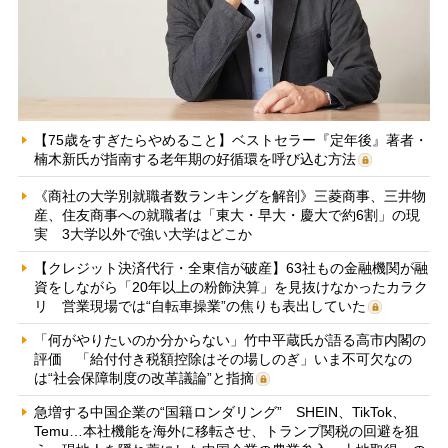
【75歳をすぎたらやめること】ベストセラー『定年後』著者・
楠木新氏が指南する老年期の好循環を呼び込む方法
《商社の大学別就職者数ランキングを解剖》三菱商事、三井物
産、住友商事への就職者は「東大・早大・慶大で約6割」の現
実 3大学以外で強い大学はどこか
【クレジット決済代行・全東信が破産】63社もの金融機関が融
資をしながら「20年以上の粉飾決算」を見抜けなかったカラク
リ 営業現場では“自転車操業”の焦りも表出していた
「何がやりたいのか分からない」竹中平蔵氏が語る高市内閣の
評価 「給付付き税額控除はその場しのぎ」いま不可欠なの
は“社会保障制度の改革議論”と指摘
急増する中国企業の“国籍ロンダリング” SHEIN、TikTok、
Temu…本社機能を海外に移転させ、トランプ関税の回避を狙