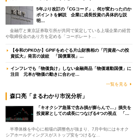
5年ぶり改訂の「CGコード」、何が変わったのか
ポイントを解説 企業に成長投資の具体的な説
明…
金融庁と東京証券取引所が共同で策定している上場企業の経営
や取締役会のあり方を定める「コーポレート…
【令和のPKOか】GPIFをめぐる片山財務相の「円資産への投
資拡大」発言の波紋 「国債重視」…
インフレでも「物価負け」しない金融商品「物価連動国債」に
注目 元本が物価の動きに合わせ…
一覧を見る
森口亮「まるわかり市況分析」
「キオクシア急落で含み損が膨らんで…」損失を
投資家としての成長につなげる4つの視点 「…
半導体株を中心に相場の調整色が強まり、7月中旬にはキオク
シアホールディングスがストップ安をつけるな…