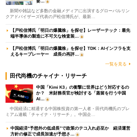
要…
新聞や雑誌など多数の金融メディアに出演するグローバルリン
クアドバイザーズ代表の戸松信博氏が、最新…
【戸松信博氏「明日の爆騰株」を探せ】レーザーテック：最先
端半導体の製造に不可欠な検査装…
【戸松信博氏「明日の爆騰株」を探せ】TDK：AIインフラを支
えるキープレーヤー 成長の再評…
一覧を見る
田代尚機のチャイナ・リサーチ
中国「Kimi K3」の衝撃に世界はどう対応するの
か？ 米財務長官が検討する「蒸留を行う中国
AI…
中国経済に精通する中国株投資の第一人者・田代尚機氏のプレ
ミアム連載「チャイナ・リサーチ」。中国企…
中国経済“予想外の低成長”で政策のテコ入れ必至か 経済運営
方針の修正で成長加速が予想さ…