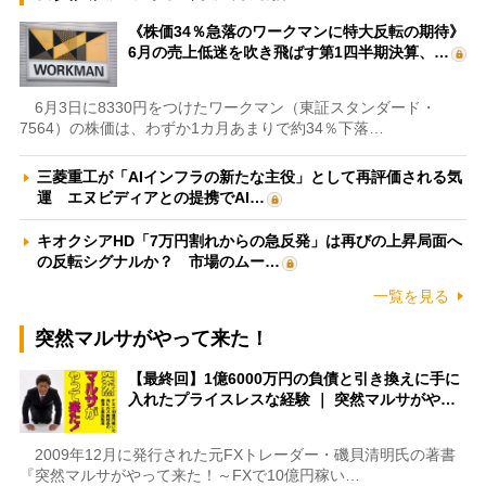
《株価34％急落のワークマンに特大反転の期待》
6月の売上低迷を吹き飛ばす第1四半期決算、…
6月3日に8330円をつけたワークマン（東証スタンダード・
7564）の株価は、わずか1カ月あまりで約34％下落…
三菱重工が「AIインフラの新たな主役」として再評価される気
運 エヌビディアとの提携でAI…
キオクシアHD「7万円割れからの急反発」は再びの上昇局面へ
の反転シグナルか？ 市場のムー…
一覧を見る
突然マルサがやって来た！
【最終回】1億6000万円の負債と引き換えに手に
入れたプライスレスな経験 ｜ 突然マルサがや…
2009年12月に発行された元FXトレーダー・磯貝清明氏の著書
『突然マルサがやって来た！～FXで10億円稼い…