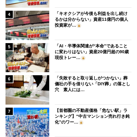
「キオクシアが今後も利益を出し続け
4
るかは分からない」資産11億円の個人
投資家が…
「AI・半導体関連が“本命”であること
5
に変わりはない」資産20億円超の90歳
現役トレー…
「失敗すると取り返しがつかない」葬
6
儀社の手を借りない「DIY葬」の落とし
穴 素人には…
【首都圏の不動産価格「危ない駅」ラ
7
ンキング】“中古マンション売れ行き鈍
化”のワー…