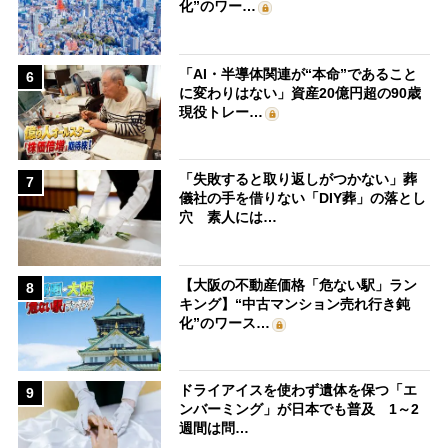
化”のワー…
「AI・半導体関連が“本命”であること
6
に変わりはない」資産20億円超の90歳
現役トレー…
「失敗すると取り返しがつかない」葬
7
儀社の手を借りない「DIY葬」の落とし
穴 素人には…
【大阪の不動産価格「危ない駅」ラン
8
キング】“中古マンション売れ行き鈍
化”のワース…
ドライアイスを使わず遺体を保つ「エ
9
ンバーミング」が日本でも普及 1～2
週間は問…