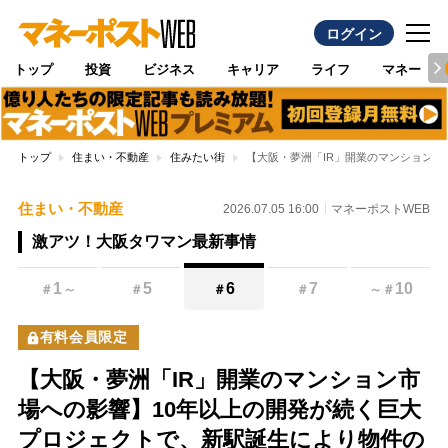
ログイン
トップ
投資
ビジネス
キャリア
ライフ
マネー
トップ
住まい・不動産
住みたい街
【大阪・夢洲「IR」開業のマンション
住まい・不動産
2026.07.05 16:00
マネーポストWEB
激アツ！大阪タワマン最新事情
1
5
6
7
10
＃
～
＃
＃
＃
～
＃
有料会員限定
【大阪・夢洲「IR」開業のマンション市
場への影響】10年以上の開発が続く巨大
プロジェクトで、新駅誕生により物件の