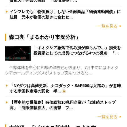
資拡大」発言の波紋 「国債重視」…
インフレでも「物価負け」しない金融商品「物価連動国債」に
注目 元本が物価の動きに合わせ…
一覧を見る
森口亮「まるわかり市況分析」
「キオクシア急落で含み損が膨らんで…」損失を
投資家としての成長につなげる4つの視点 「…
半導体株を中心に相場の調整色が強まり、7月中旬にはキオク
シアホールディングスがストップ安をつけるな…
「NYダウは高値更新、ナスダック・S&P500は足踏み」が意味
する米国株市場の変化 半…
【歴史的な爆騰劇】時価総額10兆円企業が「2連続ストップ
高」「制限値幅拡大」の衝撃 フ…
一覧を見る