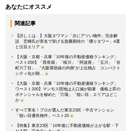
あなたにオススメ
関連記事
【詳しくは…】大阪タワマン「次にアツい物件」完全解
説 芝崎氏が実名で挙げる急騰期待の「燻りタワー」4選
と注目エリア
【大阪・京都・兵庫「10年後の不動産価格ランキング」
ベスト200】「西長堀」「桜川」「阿波座」「玉川」「谷
町六丁目」…“大阪環状線の内側”が上位独占 コンパクト
シティ化が顕…
【大阪・京都・兵庫「10年後の不動産価格ランキング」
ワースト200】マンモス団地は人口減が顕著 価格上昇の
ポテンシャルを秘めた「穴場」「狙い目」エリアはどこ
か
すべて実名！プロが選んだ東京23区・中古マンション
「狙い目優良物件」ベスト20
【特集】東京23区「10年後に不動産価格が上がる駅・下
がる駅」完全ランキング