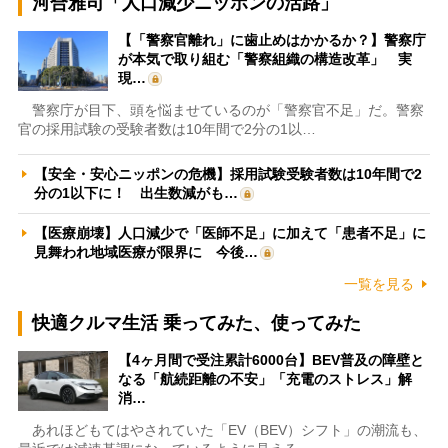
河合雅司「人口減少ニッポンの活路」
【「警察官離れ」に歯止めはかかるか？】警察庁
が本気で取り組む「警察組織の構造改革」 実
現…
警察庁が目下、頭を悩ませているのが「警察官不足」だ。警察
官の採用試験の受験者数は10年間で2分の1以…
【安全・安心ニッポンの危機】採用試験受験者数は10年間で2
分の1以下に！ 出生数減がも…
【医療崩壊】人口減少で「医師不足」に加えて「患者不足」に
見舞われ地域医療が限界に 今後…
一覧を見る
快適クルマ生活 乗ってみた、使ってみた
【4ヶ月間で受注累計6000台】BEV普及の障壁と
なる「航続距離の不安」「充電のストレス」解
消…
あれほどもてはやされていた「EV（BEV）シフト」の潮流も、