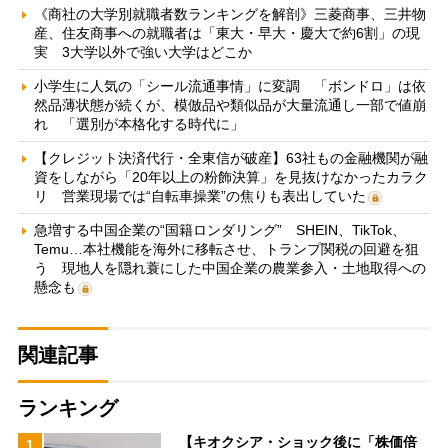
《商社の大学別就職者数ランキングを解剖》三菱商事、三井物
産、住友商事への就職者は「東大・早大・慶大で約6割」の現
実 3大学以外で強い大学はどこか
小学生に人気の「シール流通事情」に変調 「ボンドロ」は依
然品薄状態が続くが、模倣品や類似品が大量流通し一部で値崩
れ 「選別が本格化する時代に」
【クレジット決済代行・全東信が破産】63社もの金融機関が融
資をしながら「20年以上の粉飾決算」を見抜けなかったカラク
リ 営業現場では“自転車操業”の焦りも表出していた
急増する中国企業の“国籍ロンダリング” SHEIN、TikTok、
Temu…本社機能を海外に移転させ、トランプ関税の回避を狙
う 現地人を隠れ蓑にした中国企業の農業参入・土地取得への
懸念も
関連記事
ランキング
【キオクシア・ショック後に「株価倍
1