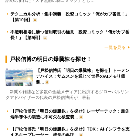
詰め込まれた「天下無敵の株コミック」とし…
テクニカル分析・集中講義 投資コミック「俺がカブ番長！」
【第10回】
不透明相場に勝つ信用取引の極意 投資コミック「俺がカブ番
長！」【第9回】
一覧を見る
戸松信博の明日の爆騰株を探せ！
【戸松信博氏「明日の爆騰株」を探せ】トーメン
デバイス：サムスンを通じて世界のAIメモリ需
要…
新聞や雑誌など多数の金融メディアに出演するグローバルリン
クアドバイザーズ代表の戸松信博氏が、最新…
【戸松信博氏「明日の爆騰株」を探せ】レーザーテック：最先
端半導体の製造に不可欠な検査装…
【戸松信博氏「明日の爆騰株」を探せ】TDK：AIインフラを支
えるキープレーヤー 成長の再評…