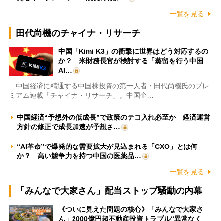
一覧を見る
田代尚機のチャイナ・リサーチ
中国「Kimi K3」の衝撃に世界はどう対応するの
か？ 米財務長官が検討する「蒸留を行う中国
AI…
中国経済に精通する中国株投資の第一人者・田代尚機氏のプレ
ミアム連載「チャイナ・リサーチ」。中国企…
中国経済“予想外の低成長”で政策のテコ入れ必至か 経済運営
方針の修正で成長加速が予想さ…
“AI革命”で爆発的な需要拡大が見込まれる「CXO」とは何
か？ 高い競争力を持つ中国の医薬品…
一覧を見る
「みんなで大家さん」配当ストップ騒動の内幕
《ついに見えた問題の核心》「みんなで大家さ
ん」2000億円超不動産投資トラブル“異常なく