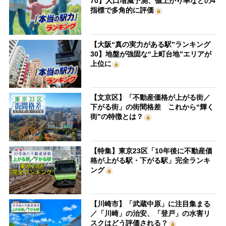
70】人口増減予測、値上がり率などの4
指標で多角的に評価
【大阪“真の実力がある駅”ランキング
30】地盤が強固な“上町台地”エリアが
上位に
【文京区】「不動産価格が上がる街／
下がる街」の街間格差 これから“輝く
街”の特徴とは？
【特集】東京23区「10年後に不動産価
格が上がる駅・下がる駅」完全ランキ
ング
【川崎市】「武蔵中原」に注目集まる
／「川崎」の治安、「登戸」の水害リ
スクはどう評価される？