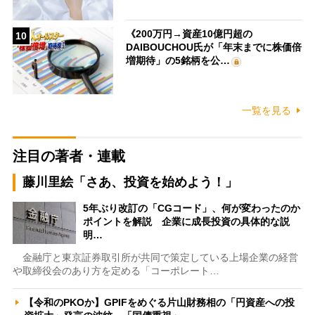
《200万円→資産10億円超の
10
DAIBOUCHOU氏が「年末までに株価倍
増期待」の5銘柄を公…
一覧を見る
注目の著者・連載
藤川里絵「さあ、投資を始めよう！」
5年ぶり改訂の「CGコード」、何が変わったのか
ポイントを解説 企業に成長投資の具体的な説
明…
金融庁と東京証券取引所が共同で策定している上場企業の経営
や取締役会のあり方を定める「コーポレート…
【令和のPKOか】GPIFをめぐる片山財務相の「円資産への投