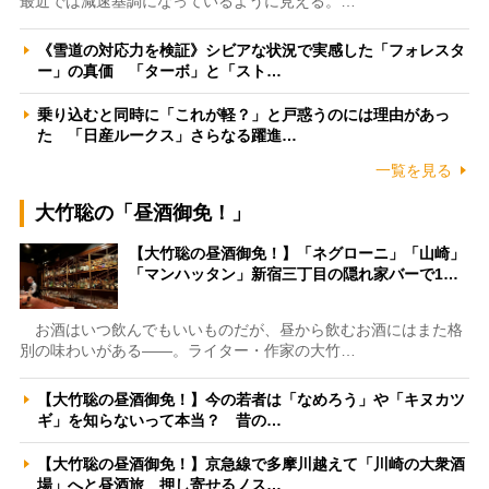
最近では減速基調になっているように見える。…
《雪道の対応力を検証》シビアな状況で実感した「フォレスタ
ー」の真価 「ターボ」と「スト…
乗り込むと同時に「これが軽？」と戸惑うのには理由があっ
た 「日産ルークス」さらなる躍進…
一覧を見る
大竹聡の「昼酒御免！」
【大竹聡の昼酒御免！】「ネグローニ」「山崎」
「マンハッタン」新宿三丁目の隠れ家バーで1…
お酒はいつ飲んでもいいものだが、昼から飲むお酒にはまた格
別の味わいがある――。ライター・作家の大竹…
【大竹聡の昼酒御免！】今の若者は「なめろう」や「キヌカツ
ギ」を知らないって本当？ 昔の…
【大竹聡の昼酒御免！】京急線で多摩川越えて「川崎の大衆酒
場」へと昼酒旅 押し寄せるノス…