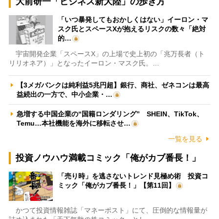
大前研一「ビジネス新大陸」の歩き方
「いつ暴発してもおかしくはない」イーロン・マ
スク氏とスペースXが抱えるリスクの数々「絶対
的…
宇宙開発企業「スペースX」の上場で史上初の「兆万長者（ト
リリオネア）」となったイーロン・マスク氏。…
【3メガバンクは純利益5兆円超】銀行、商社、ゼネコンは最高
益続出の一方で、中小企業・…
急増する中国企業の“国籍ロンダリング” SHEIN、TikTok、
Temu…本社機能を海外に移転させ…
一覧を見る
投資ノウハウ満載コミック「俺がカブ番長！」
「売り時」を逃さないトレンド見極め術 投資コ
ミック「俺がカブ番長！」【第11回】
かつて投資情報雑誌「マネーポスト」にて、圧倒的な情報量が