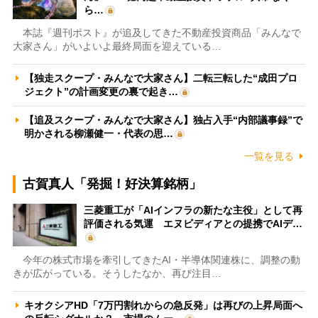
ら…
本誌『週刊ポスト』が追及してきた不動産投資商品「みんなで
大家さん」がいよいよ最終局面を迎えている…
【独走スクープ・みんなで大家さん】二転三転した“成田プロ
ジェクト”の計画変更の裏で起き…
【追及スクープ・みんなで大家さん】独占入手“内部議事録”で
明かされる柳瀬健一・代表の思…
一覧を見る
古賀真人「発掘！好決算銘柄」
三菱重工が「AIインフラの新たな主役」として再
評価される気運 エヌビディアとの提携でAIデ…
今年の株式市場を牽引してきたAI・半導体関連株に、調整の動
きが広がっている。そうしたなか、再び注目…
キオクシアHD「7万円割れからの急反発」は再びの上昇局面へ