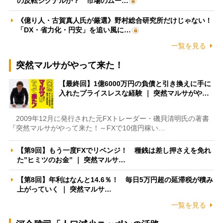
の反転シグナルか？ 市場のムー…
《億り人・古賀真人氏が厳選》野村総合研究所だけじゃない！
「DX・省力化・円安」を追い風に…
一覧を見る
突然マルサがやって来た！
【最終回】1億6000万円の負債と引き換えに手に
入れたプライスレスな経験 ｜ 突然マルサがや…
2009年12月に発行された元FXトレーダー・磯貝清明氏の著書
『突然マルサがやって来た！～FXで10億円稼い…
【第9回】もう一度FXでリベンジ！ 種銭は差し押さえを免れ
た”ヒミツのお金” ｜ 突然マルサ…
【第8回】年利はなんと14.6％！ 毎日5万円超の延滞税が積み
上がっていく ｜ 突然マルサ…
一覧を見る