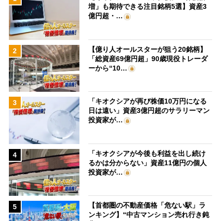
増」も期待できる注目銘柄5選】資産3
億円超・…
【億り人オールスターが狙う20銘柄】
2
「総資産69億円超」90歳現役トレーダ
ーから“10…
「キオクシアが再び株価10万円になる
3
日は遠い」資産3億円超のサラリーマン
投資家が…
「キオクシアが今後も利益を出し続け
4
るかは分からない」資産11億円の個人
投資家が…
【首都圏の不動産価格「危ない駅」ラ
5
ンキング】“中古マンション売れ行き鈍