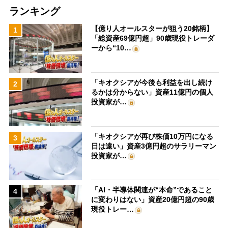
ランキング
【億り人オールスターが狙う20銘柄】
1
「総資産69億円超」90歳現役トレーダ
ーから“10…
「キオクシアが今後も利益を出し続け
2
るかは分からない」資産11億円の個人
投資家が…
「キオクシアが再び株価10万円になる
3
日は遠い」資産3億円超のサラリーマン
投資家が…
「AI・半導体関連が“本命”であること
4
に変わりはない」資産20億円超の90歳
現役トレー…