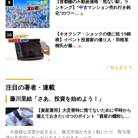
【首都圏の不動産価格「危ない駅」ラ
9
ンキング】“中古マンション売れ行き鈍
化”のワー…
【キオクシア・ショックの後に狙う5銘
10
柄】イベント投資家の億り人・羽根英
樹氏が厳…
一覧を見る
注目の著者・連載
藤川里絵「さあ、投資を始めよう！」
【資産運用】大災害時に慌てないために平時から
備えておきたい3つのポイント「資産の棚卸し…
大規模な災害が起きると、株式市場が大きく動いたり、取引環
境が不安定になったりすることがある。一方…