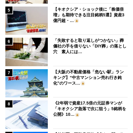
【キオクシア・ショック後に「株価倍
5
増」も期待できる注目銘柄5選】資産3
億円超・…
「失敗すると取り返しがつかない」葬
6
儀社の手を借りない「DIY葬」の落とし
穴 素人には…
【大阪の不動産価格「危ない駅」ラン
7
キング】“中古マンション売れ行き鈍
化”のワース…
《2年弱で資産17.5倍の元証券マンが
8
「キオクシア急落で次に狙う」5銘柄を
公開》10…