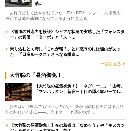
消…
あれほどもてはやされていた「EV（BEV）シフト」の潮流も、
最近では減速基調になっているように見える。…
《雪道の対応力を検証》シビアな状況で実感した「フォレスタ
ー」の真価 「ターボ」と「スト…
乗り込むと同時に「これが軽？」と戸惑うのには理由があっ
た 「日産ルークス」さらなる躍進…
一覧を見る
大竹聡の「昼酒御免！」
【大竹聡の昼酒御免！】「ネグローニ」「山崎」
「マンハッタン」新宿三丁目の隠れ家バーで1…
お酒はいつ飲んでもいいものだが、昼から飲むお酒にはまた格
別の味わいがある――。ライター・作家の大竹…
【大竹聡の昼酒御免！】今の若者は「なめろう」や「キヌカツ
ギ」を知らないって本当？ 昔の…