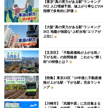
【東京“真の実力がある駅”ランキング
70】人口増減予測、値上がり率などの4
指標で多角的に評価
【大阪“真の実力がある駅”ランキング
30】地盤が強固な“上町台地”エリアが
上位に
【文京区】「不動産価格が上がる街／
下がる街」の街間格差 これから“輝く
街”の特徴とは？
【特集】東京23区「10年後に不動産価
格が上がる駅・下がる駅」完全ランキ
ング
【川崎市】「武蔵中原」に注目集まる
／「川崎」の治安、「登戸」の水害リ