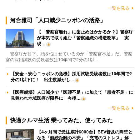
一覧を見る
河合雅司「人口減少ニッポンの活路」
【「警察官離れ」に歯止めはかかるか？】警察庁
が本気で取り組む「警察組織の構造改革」 実
現…
警察庁が目下、頭を悩ませているのが「警察官不足」だ。警察
官の採用試験の受験者数は10年間で2分の1以…
【安全・安心ニッポンの危機】採用試験受験者数は10年間で2
分の1以下に！ 出生数減がも…
【医療崩壊】人口減少で「医師不足」に加えて「患者不足」に
見舞われ地域医療が限界に 今後…
一覧を見る
快適クルマ生活 乗ってみた、使ってみた
【4ヶ月間で受注累計6000台】BEV普及の障壁と
なる「航続距離の不安」「充電のストレス」解