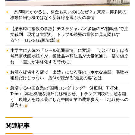
「約5時間かかるし、料金も高いのになぜ？」東京～博多間の
移動に飛行機ではなく新幹線を選ぶ人の事情
【納車時に複数の事故】テスラジャパン“多額のEV補助金”で注
文殺到、現場は大混乱 トラブル続発の背後に見え隠れす
る“イーロンの右腕”の影
小学生に人気の「シール流通事情」に変調 「ボンドロ」は依
然品薄状態が続くが、模倣品や類似品が大量流通し一部で値崩
れ 「選別が本格化する時代に」
お酒を提供する店で「出禁」になる客のトホホな生態 嘔吐や
粗相だけじゃない、店側が嫌がる“最悪の客”とは
急増する中国企業の“国籍ロンダリング” SHEIN、TikTok、
Temu…本社機能を海外に移転させ、トランプ関税の回避を狙
う 現地人を隠れ蓑にした中国企業の農業参入・土地取得への
懸念も
関連記事