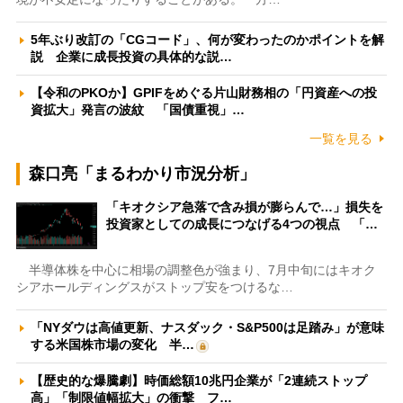
5年ぶり改訂の「CGコード」、何が変わったのかポイントを解
説 企業に成長投資の具体的な説…
【令和のPKOか】GPIFをめぐる片山財務相の「円資産への投
資拡大」発言の波紋 「国債重視」…
一覧を見る
森口亮「まるわかり市況分析」
「キオクシア急落で含み損が膨らんで…」損失を
投資家としての成長につなげる4つの視点 「…
半導体株を中心に相場の調整色が強まり、7月中旬にはキオク
シアホールディングスがストップ安をつけるな…
「NYダウは高値更新、ナスダック・S&P500は足踏み」が意味
する米国株市場の変化 半…
【歴史的な爆騰劇】時価総額10兆円企業が「2連続ストップ
高」「制限値幅拡大」の衝撃 フ…