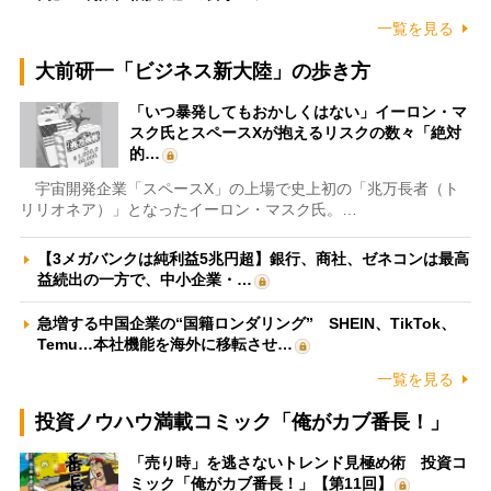
一覧を見る
大前研一「ビジネス新大陸」の歩き方
「いつ暴発してもおかしくはない」イーロン・マ
スク氏とスペースXが抱えるリスクの数々「絶対
的…
宇宙開発企業「スペースX」の上場で史上初の「兆万長者（ト
リリオネア）」となったイーロン・マスク氏。…
【3メガバンクは純利益5兆円超】銀行、商社、ゼネコンは最高
益続出の一方で、中小企業・…
急増する中国企業の“国籍ロンダリング” SHEIN、TikTok、
Temu…本社機能を海外に移転させ…
一覧を見る
投資ノウハウ満載コミック「俺がカブ番長！」
「売り時」を逃さないトレンド見極め術 投資コ
ミック「俺がカブ番長！」【第11回】