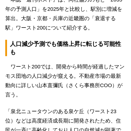
年の予測人口」を2025年と比較し、駅別に増減を
算出。大阪・京都・兵庫の近畿圏の「衰退する
駅」ワースト200について紹介する。
人口減少予測でも価格上昇に転じる可能性
も
ワースト200では、開発から時間が経過したマン
モス団地の人口減少が窺える。不動産市場の最新
動向に詳しい山本直彌氏（さくら事務所COO）が
言う。
「泉北ニュータウンのある泉ケ丘（ワースト23
位）などは高度経済成長期に開発されたため、住
民が一斉に高齢化しており人口の自然減が顕著で