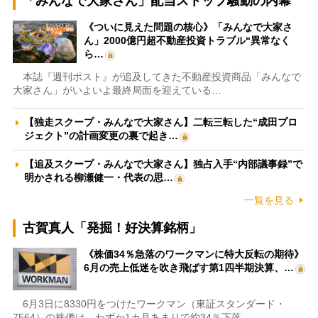
「みんなで大家さん」配当ストップ騒動の内幕
《ついに見えた問題の核心》「みんなで大家さ
ん」2000億円超不動産投資トラブル“異常なく
ら…
本誌『週刊ポスト』が追及してきた不動産投資商品「みんなで
大家さん」がいよいよ最終局面を迎えている…
【独走スクープ・みんなで大家さん】二転三転した“成田プロ
ジェクト”の計画変更の裏で起き…
【追及スクープ・みんなで大家さん】独占入手“内部議事録”で
明かされる柳瀬健一・代表の思…
一覧を見る
古賀真人「発掘！好決算銘柄」
《株価34％急落のワークマンに特大反転の期待》
6月の売上低迷を吹き飛ばす第1四半期決算、…
6月3日に8330円をつけたワークマン（東証スタンダード・
7564）の株価は、わずか1カ月あまりで約34％下落…