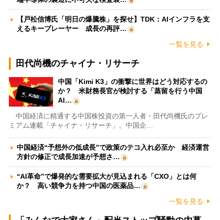
【戸松信博氏「明日の爆騰株」を探せ】TDK：AIインフラを支
えるキープレーヤー 成長の再評…
一覧を見る
田代尚機のチャイナ・リサーチ
中国「Kimi K3」の衝撃に世界はどう対応するの
か？ 米財務長官が検討する「蒸留を行う中国
AI…
中国経済に精通する中国株投資の第一人者・田代尚機氏のプレ
ミアム連載「チャイナ・リサーチ」。中国企…
中国経済“予想外の低成長”で政策のテコ入れ必至か 経済運営
方針の修正で成長加速が予想さ…
“AI革命”で爆発的な需要拡大が見込まれる「CXO」とは何
か？ 高い競争力を持つ中国の医薬品…
一覧を見る