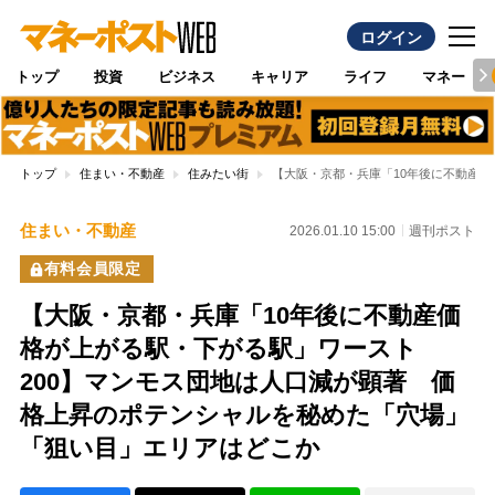
ログイン
トップ
投資
ビジネス
キャリア
ライフ
マネー
トップ
住まい・不動産
住みたい街
【大阪・京都・兵庫「10年後に不動産
住まい・不動産
2026.01.10 15:00
週刊ポスト
有料会員限定
【大阪・京都・兵庫「10年後に不動産価
格が上がる駅・下がる駅」ワースト
200】マンモス団地は人口減が顕著 価
格上昇のポテンシャルを秘めた「穴場」
「狙い目」エリアはどこか