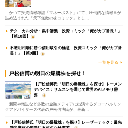
かつて投資情報雑誌「マネーポスト」にて、圧倒的な情報量が
詰め込まれた「天下無敵の株コミック」とし…
テクニカル分析・集中講義 投資コミック「俺がカブ番長！」
【第10回】
不透明相場に勝つ信用取引の極意 投資コミック「俺がカブ番
長！」【第9回】
一覧を見る
戸松信博の明日の爆騰株を探せ！
【戸松信博氏「明日の爆騰株」を探せ】トーメン
デバイス：サムスンを通じて世界のAIメモリ需
要…
新聞や雑誌など多数の金融メディアに出演するグローバルリン
クアドバイザーズ代表の戸松信博氏が、最新…
【戸松信博氏「明日の爆騰株」を探せ】レーザーテック：最先
端半導体の製造に不可欠な検査装…