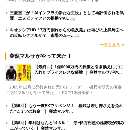
三菱重工が「AIインフラの新たな主役」として再評価される気
運 エヌビディアとの提携でAI…
キオクシアHD「7万円割れからの急反発」は再びの上昇局面へ
の反転シグナルか？ 市場のムー…
一覧を見る
突然マルサがやって来た！
【最終回】1億6000万円の負債と引き換えに手に
入れたプライスレスな経験 ｜ 突然マルサがや…
2009年12月に発行された元FXトレーダー・磯貝清明氏の著書
『突然マルサがやって来た！～FXで10億円稼い…
【第9回】もう一度FXでリベンジ！ 種銭は差し押さえを免れ
た”ヒミツのお金” ｜ 突然マルサ…
【第8回】年利はなんと14.6％！ 毎日5万円超の延滞税が積み
上がっていく ｜ 突然マルサ…