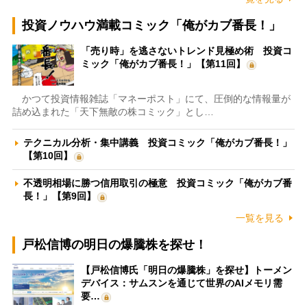
投資ノウハウ満載コミック「俺がカブ番長！」
「売り時」を逃さないトレンド見極め術 投資コ
ミック「俺がカブ番長！」【第11回】
かつて投資情報雑誌「マネーポスト」にて、圧倒的な情報量が
詰め込まれた「天下無敵の株コミック」とし…
テクニカル分析・集中講義 投資コミック「俺がカブ番長！」
【第10回】
不透明相場に勝つ信用取引の極意 投資コミック「俺がカブ番
長！」【第9回】
一覧を見る
戸松信博の明日の爆騰株を探せ！
【戸松信博氏「明日の爆騰株」を探せ】トーメン
デバイス：サムスンを通じて世界のAIメモリ需
要…