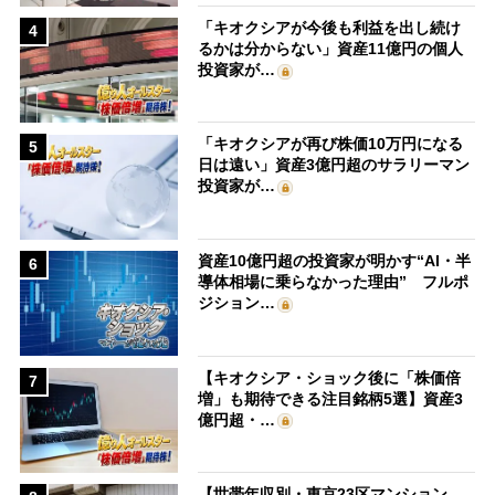
「キオクシアが今後も利益を出し続け
4
るかは分からない」資産11億円の個人
投資家が…
「キオクシアが再び株価10万円になる
5
日は遠い」資産3億円超のサラリーマン
投資家が…
資産10億円超の投資家が明かす“AI・半
6
導体相場に乗らなかった理由” フルポ
ジション…
【キオクシア・ショック後に「株価倍
7
増」も期待できる注目銘柄5選】資産3
億円超・…
【世帯年収別・東京23区マンション