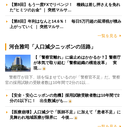
【第9回】もう一度FXでリベンジ！ 種銭は差し押さえを免れ
た”ヒミツのお金” ｜ 突然マルサ…
【第8回】年利はなんと14.6％！ 毎日5万円超の延滞税が積み
上がっていく ｜ 突然マルサ…
一覧を見る
河合雅司「人口減少ニッポンの活路」
【「警察官離れ」に歯止めはかかるか？】警察庁
が本気で取り組む「警察組織の構造改革」 実
現…
警察庁が目下、頭を悩ませているのが「警察官不足」だ。警察
官の採用試験の受験者数は10年間で2分の1以…
【安全・安心ニッポンの危機】採用試験受験者数は10年間で2
分の1以下に！ 出生数減がも…
【医療崩壊】人口減少で「医師不足」に加えて「患者不足」に
見舞われ地域医療が限界に 今後…
一覧を見る