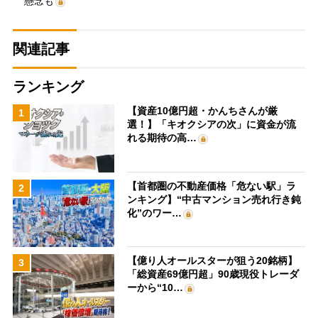
懸念も
関連記事
ランキング
【資産10億円超・かんちさんが厳
1
選！】「キオクシアの次」に資金が流
れる期待の高…
【首都圏の不動産価格「危ない駅」ラ
2
ンキング】“中古マンション売れ行き鈍
化”のワー…
【億り人オールスターが狙う20銘柄】
3
「総資産69億円超」90歳現役トレーダ
ーから“10…