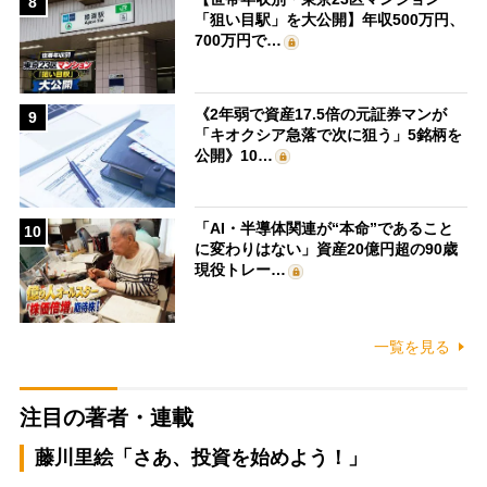
8
「狙い目駅」を大公開】年収500万円、
700万円で…
《2年弱で資産17.5倍の元証券マンが
9
「キオクシア急落で次に狙う」5銘柄を
公開》10…
「AI・半導体関連が“本命”であること
10
に変わりはない」資産20億円超の90歳
現役トレー…
一覧を見る
注目の著者・連載
藤川里絵「さあ、投資を始めよう！」