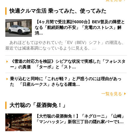
快適クルマ生活 乗ってみた、使ってみた
【4ヶ月間で受注累計6000台】BEV普及の障壁と
なる「航続距離の不安」「充電のストレス」解
消…
あれほどもてはやされていた「EV（BEV）シフト」の潮流も、
最近では減速基調になっているように見える。…
《雪道の対応力を検証》シビアな状況で実感した「フォレスタ
ー」の真価 「ターボ」と「スト…
乗り込むと同時に「これが軽？」と戸惑うのには理由があっ
た 「日産ルークス」さらなる躍進…
一覧を見る
大竹聡の「昼酒御免！」
【大竹聡の昼酒御免！】「ネグローニ」「山崎」
「マンハッタン」新宿三丁目の隠れ家バーで1…