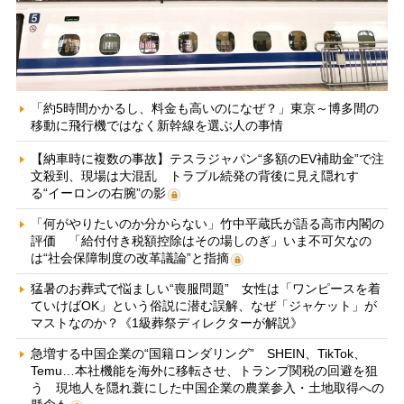
「約5時間かかるし、料金も高いのになぜ？」東京～博多間の
移動に飛行機ではなく新幹線を選ぶ人の事情
【納車時に複数の事故】テスラジャパン“多額のEV補助金”で注
文殺到、現場は大混乱 トラブル続発の背後に見え隠れす
る“イーロンの右腕”の影
「何がやりたいのか分からない」竹中平蔵氏が語る高市内閣の
評価 「給付付き税額控除はその場しのぎ」いま不可欠なの
は“社会保障制度の改革議論”と指摘
猛暑のお葬式で悩ましい“喪服問題” 女性は「ワンピースを着
ていけばOK」という俗説に潜む誤解、なぜ「ジャケット」が
マストなのか？《1級葬祭ディレクターが解説》
急増する中国企業の“国籍ロンダリング” SHEIN、TikTok、
Temu…本社機能を海外に移転させ、トランプ関税の回避を狙
う 現地人を隠れ蓑にした中国企業の農業参入・土地取得への