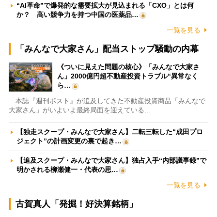
“AI革命”で爆発的な需要拡大が見込まれる「CXO」とは何
か？ 高い競争力を持つ中国の医薬品…
一覧を見る
「みんなで大家さん」配当ストップ騒動の内幕
《ついに見えた問題の核心》「みんなで大家さ
ん」2000億円超不動産投資トラブル“異常なく
ら…
本誌『週刊ポスト』が追及してきた不動産投資商品「みんなで
大家さん」がいよいよ最終局面を迎えている…
【独走スクープ・みんなで大家さん】二転三転した“成田プロ
ジェクト”の計画変更の裏で起き…
【追及スクープ・みんなで大家さん】独占入手“内部議事録”で
明かされる柳瀬健一・代表の思…
一覧を見る
古賀真人「発掘！好決算銘柄」