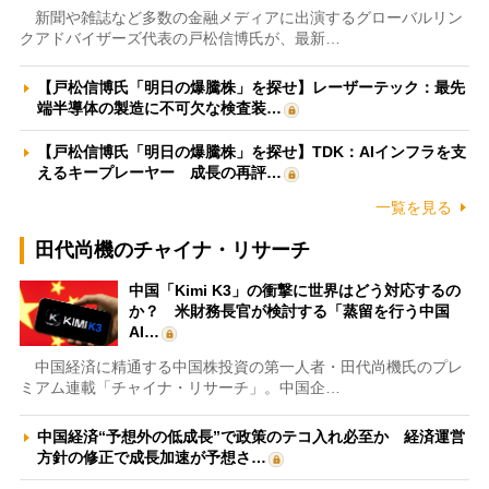
新聞や雑誌など多数の金融メディアに出演するグローバルリン
クアドバイザーズ代表の戸松信博氏が、最新…
【戸松信博氏「明日の爆騰株」を探せ】レーザーテック：最先
端半導体の製造に不可欠な検査装…
【戸松信博氏「明日の爆騰株」を探せ】TDK：AIインフラを支
えるキープレーヤー 成長の再評…
一覧を見る
田代尚機のチャイナ・リサーチ
中国「Kimi K3」の衝撃に世界はどう対応するの
か？ 米財務長官が検討する「蒸留を行う中国
AI…
中国経済に精通する中国株投資の第一人者・田代尚機氏のプレ
ミアム連載「チャイナ・リサーチ」。中国企…
中国経済“予想外の低成長”で政策のテコ入れ必至か 経済運営
方針の修正で成長加速が予想さ…