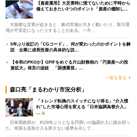
【資産運用】大災害時に慌てないために平時から
備えておきたい3つのポイント「資産の棚卸し…
大規模な災害が起きると、株式市場が大きく動いたり、取引環
境が不安定になったりすることがある。一方…
5年ぶり改訂の「CGコード」、何が変わったのかポイントを解
説 企業に成長投資の具体的な説…
【令和のPKOか】GPIFをめぐる片山財務相の「円資産への投
資拡大」発言の波紋 「国債重視」…
一覧を見る
森口亮「まるわかり市況分析」
「トレンド転換のスイッチになり得る」“介入慣
れ”した市場心理を変える「日米協調為替介入」
…
日米両政府が、約28年ぶりとなる円買いの協調介入に踏み切っ
た。米国も追加介入を辞さない姿勢を示して…