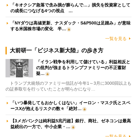
「キオクシア急落で含み損が膨らんで…」損失を投資家として
の成長につなげる4つの視点 …
「NYダウは高値更新、ナスダック・S&P500は足踏み」が意味
する米国株市場の変化 半…
一覧を見る
大前研一「ビジネス新大陸」の歩き方
「イラン戦争を利用して儲けている」利益相反と
の批判が強まるトランプファミリーの不正蓄財
疑…
トランプ大統領のファミリー信託が今年1～3月に3000回以上も
の証券取引を行っていたことが明らかになり…
「いつ暴発してもおかしくはない」イーロン・マスク氏とスペ
ースXが抱えるリスクの数々「絶対…
【3メガバンクは純利益5兆円超】銀行、商社、ゼネコンは最高
益続出の一方で、中小企業・…
一覧を見る