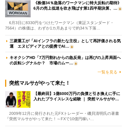
《株価34％急落のワークマンに特大反転の期待》
6月の売上低迷を吹き飛ばす第1四半期決算、…
6月3日に8330円をつけたワークマン（東証スタンダード・
7564）の株価は、わずか1カ月あまりで約34％下落…
三菱重工が「AIインフラの新たな主役」として再評価される気
運 エヌビディアとの提携でAI…
キオクシアHD「7万円割れからの急反発」は再びの上昇局面へ
の反転シグナルか？ 市場のムー…
一覧を見る
突然マルサがやって来た！
【最終回】1億6000万円の負債と引き換えに手に
入れたプライスレスな経験 ｜ 突然マルサがや…
2009年12月に発行された元FXトレーダー・磯貝清明氏の著書
『突然マルサがやって来た！～FXで10億円稼い…