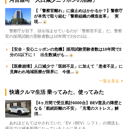
【「警察官離れ」に歯止めはかかるか？】警察庁
が本気で取り組む「警察組織の構造改革」 実
現…
警察庁が目下、頭を悩ませているのが「警察官不足」だ。警察
官の採用試験の受験者数は10年間で2分の1以…
【安全・安心ニッポンの危機】採用試験受験者数は10年間で2
分の1以下に！ 出生数減がも…
【医療崩壊】人口減少で「医師不足」に加えて「患者不足」に
見舞われ地域医療が限界に 今後…
一覧を見る
快適クルマ生活 乗ってみた、使ってみた
【4ヶ月間で受注累計6000台】BEV普及の障壁と
なる「航続距離の不安」「充電のストレス」解
消…
あれほどもてはやされていた「EV（BEV）シフト」の潮流も、
最近では減速基調になっているように見える。…