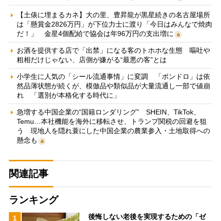
【土俵に埋まるカネ】大の里、豊昇龍が黒星続きの名古屋場所
は「懸賞金2826万円」が下位力士に渡り「今日はみんなで焼肉
だ！」 金星4個配給で協会は年96万円の支出増に
お酒を提供する店で「出禁」になる客のトホホな生態 嘔吐や
粗相だけじゃない、店側が嫌がる“最悪の客”とは
小学生に人気の「シール流通事情」に変調 「ボンドロ」は依
然品薄状態が続くが、模倣品や類似品が大量流通し一部で値崩
れ 「選別が本格化する時代に」
急増する中国企業の“国籍ロンダリング” SHEIN、TikTok、
Temu…本社機能を海外に移転させ、トランプ関税の回避を狙
う 現地人を隠れ蓑にした中国企業の農業参入・土地取得への
懸念も
関連記事
ランキング
後悔しない老後を実現するための「ゼ
1