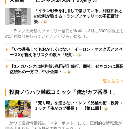
「イラン戦争を利用して儲けている」利益相反と
の批判が強まるトランプファミリーの不正蓄財
疑…
トランプ大統領のファミリー信託が今年1～3月に3000回以上も
の証券取引を行っていたことが明らかになり…
「いつ暴発してもおかしくはない」イーロン・マスク氏とスペ
ースXが抱えるリスクの数々「絶対…
【3メガバンクは純利益5兆円超】銀行、商社、ゼネコンは最高
益続出の一方で、中小企業・…
一覧を見る
投資ノウハウ満載コミック「俺がカブ番長！」
「売り時」を逃さないトレンド見極め術 投資コ
ミック「俺がカブ番長！」【第11回】
かつて投資情報雑誌「マネーポスト」にて、圧倒的な情報量が
詰め込まれた「天下無敵の株コミック」とし…