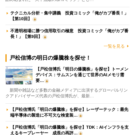
テクニカル分析・集中講義 投資コミック「俺がカブ番長！」
【第10回】
不透明相場に勝つ信用取引の極意 投資コミック「俺がカブ番
長！」【第9回】
一覧を見る
戸松信博の明日の爆騰株を探せ！
【戸松信博氏「明日の爆騰株」を探せ】トーメン
デバイス：サムスンを通じて世界のAIメモリ需
要…
新聞や雑誌など多数の金融メディアに出演するグローバルリン
クアドバイザーズ代表の戸松信博氏が、最新…
【戸松信博氏「明日の爆騰株」を探せ】レーザーテック：最先
端半導体の製造に不可欠な検査装…
【戸松信博氏「明日の爆騰株」を探せ】TDK：AIインフラを支
えるキープレーヤー 成長の再評…