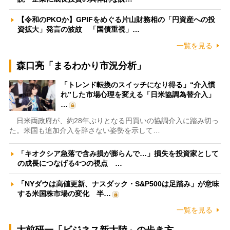
【令和のPKOか】GPIFをめぐる片山財務相の「円資産への投
資拡大」発言の波紋 「国債重視」…
一覧を見る
森口亮「まるわかり市況分析」
「トレンド転換のスイッチになり得る」“介入慣
れ”した市場心理を変える「日米協調為替介入」
…
日米両政府が、約28年ぶりとなる円買いの協調介入に踏み切っ
た。米国も追加介入を辞さない姿勢を示して…
「キオクシア急落で含み損が膨らんで…」損失を投資家として
の成長につなげる4つの視点 …
「NYダウは高値更新、ナスダック・S&P500は足踏み」が意味
する米国株市場の変化 半…
一覧を見る
大前研一「ビジネス新大陸」の歩き方