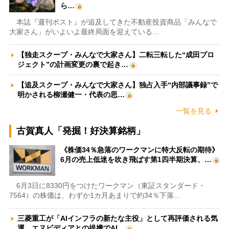
ら…
本誌『週刊ポスト』が追及してきた不動産投資商品「みんなで
大家さん」がいよいよ最終局面を迎えている…
【独走スクープ・みんなで大家さん】二転三転した“成田プロ
ジェクト”の計画変更の裏で起き…
【追及スクープ・みんなで大家さん】独占入手“内部議事録”で
明かされる柳瀬健一・代表の思…
一覧を見る
古賀真人「発掘！好決算銘柄」
《株価34％急落のワークマンに特大反転の期待》
6月の売上低迷を吹き飛ばす第1四半期決算、…
6月3日に8330円をつけたワークマン（東証スタンダード・
7564）の株価は、わずか1カ月あまりで約34％下落…
三菱重工が「AIインフラの新たな主役」として再評価される気
運 エヌビディアとの提携でAI…