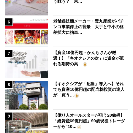
う戦う？ 東…
老舗遊技機メーカー・豊丸産業がパチ
6
ンコ事業停止の背景 大手と中小の格
差拡大に拍車…
【資産10億円超・かんちさんが厳
7
選！】「キオクシアの次」に資金が流
れる期待の高…
【キオクシアが「配当」導入へ】それ
8
でも資産10億円超の配当株投資の達人
が「買う…
【億り人オールスターが狙う20銘柄】
9
「総資産69億円超」90歳現役トレーダ
ーから“10…