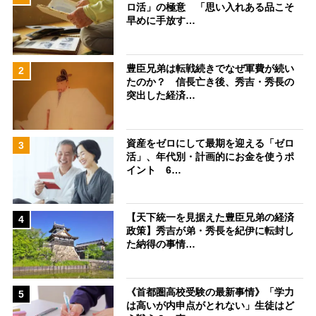
ロ活」の極意 「思い入れある品こそ
早めに手放す…
豊臣兄弟は転戦続きでなぜ軍費が続い
2
たのか？ 信長亡き後、秀吉・秀長の
突出した経済…
資産をゼロにして最期を迎える「ゼロ
3
活」、年代別・計画的にお金を使うポ
イント 6…
【天下統一を見据えた豊臣兄弟の経済
4
政策】秀吉が弟・秀長を紀伊に転封し
た納得の事情…
《首都圏高校受験の最新事情》「学力
5
は高いが内申点がとれない」生徒はど