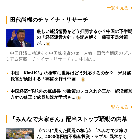
一覧を見る
田代尚機のチャイナ・リサーチ
厳しい経済情勢をどう打開するか？中国の下半期
の「経済運営方針」を読み解く 需要不足対策
が…
中国経済に精通する中国株投資の第一人者・田代尚機氏のプレ
ミアム連載「チャイナ・リサーチ」。中国の…
中国「Kimi K3」の衝撃に世界はどう対応するのか？ 米財務
長官が検討する「蒸留を行う中国…
中国経済“予想外の低成長”で政策のテコ入れ必至か 経済運営
方針の修正で成長加速が予想さ…
一覧を見る
「みんなで大家さん」配当ストップ騒動の内幕
《ついに見えた問題の核心》「みんなで大家さ
ん」2000億円超不動産投資トラブル“異常なく