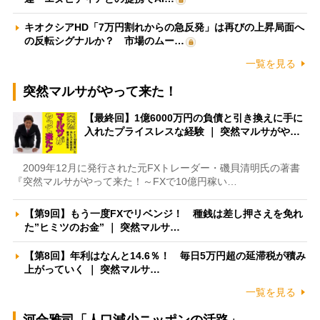
キオクシアHD「7万円割れからの急反発」は再びの上昇局面へ
の反転シグナルか？ 市場のムー…
一覧を見る
突然マルサがやって来た！
【最終回】1億6000万円の負債と引き換えに手に
入れたプライスレスな経験 ｜ 突然マルサがや…
2009年12月に発行された元FXトレーダー・磯貝清明氏の著書
『突然マルサがやって来た！～FXで10億円稼い…
【第9回】もう一度FXでリベンジ！ 種銭は差し押さえを免れ
た”ヒミツのお金” ｜ 突然マルサ…
【第8回】年利はなんと14.6％！ 毎日5万円超の延滞税が積み
上がっていく ｜ 突然マルサ…
一覧を見る
河合雅司「人口減少ニッポンの活路」