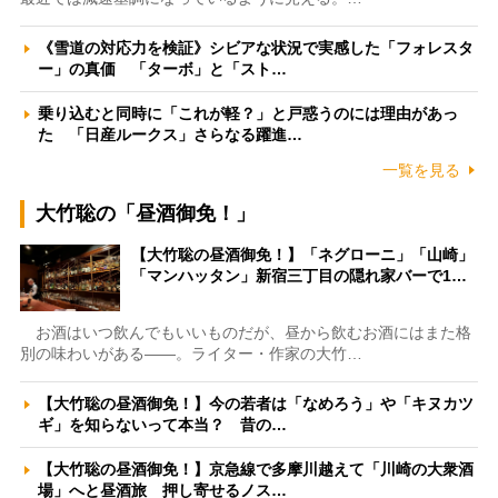
《雪道の対応力を検証》シビアな状況で実感した「フォレスタ
ー」の真価 「ターボ」と「スト…
乗り込むと同時に「これが軽？」と戸惑うのには理由があっ
た 「日産ルークス」さらなる躍進…
一覧を見る
大竹聡の「昼酒御免！」
【大竹聡の昼酒御免！】「ネグローニ」「山崎」
「マンハッタン」新宿三丁目の隠れ家バーで1…
お酒はいつ飲んでもいいものだが、昼から飲むお酒にはまた格
別の味わいがある――。ライター・作家の大竹…
【大竹聡の昼酒御免！】今の若者は「なめろう」や「キヌカツ
ギ」を知らないって本当？ 昔の…
【大竹聡の昼酒御免！】京急線で多摩川越えて「川崎の大衆酒
場」へと昼酒旅 押し寄せるノス…