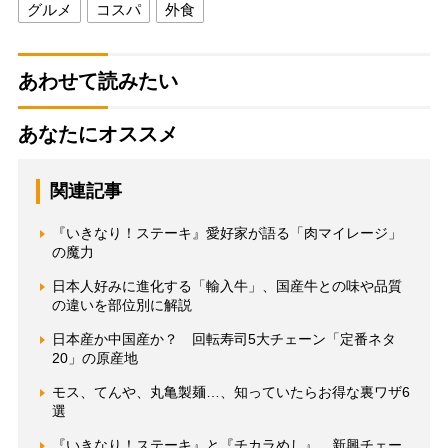
グルメ
コスパ
外食
あわせて読みたい
あなたにオススメ
関連記事
『いきなり！ステーキ』愛好家が語る「肉マイレージ」
の魔力
日本人好みに進化する「輸入牛」、国産牛との味や品質
の違いを部位別に解説
日本産か中国産か？ 回転寿司5大チェーン「定番ネタ
20」の原産地
モス、てんや、丸亀製麺…、知っていたらお得な裏ワザ6
選
『いきなり！ステーキ』と『チカラめし』、新興チェー