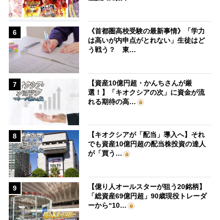
《首都圏高校受験の最新事情》「学力
6
は高いが内申点がとれない」生徒はど
う戦う？ 東…
【資産10億円超・かんちさんが厳
7
選！】「キオクシアの次」に資金が流
れる期待の高…
【キオクシアが「配当」導入へ】それ
8
でも資産10億円超の配当株投資の達人
が「買う…
【億り人オールスターが狙う20銘柄】
9
「総資産69億円超」90歳現役トレーダ
ーから“10…