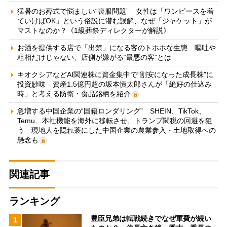
猛暑のお葬式で悩ましい“喪服問題” 女性は「ワンピースを着
ていけばOK」という俗説に潜む誤解、なぜ「ジャケット」が
マストなのか？《1級葬祭ディレクターが解説》
お酒を提供する店で「出禁」になる客のトホホな生態 嘔吐や
粗相だけじゃない、店側が嫌がる“最悪の客”とは
キオクシアなどAI関連株に資金集中で“割安になった成長株”に
投資妙味 資産1.5億円超の坂本慎太郎さんが「絶好の仕込み
時」と考える防衛・食品銘柄を紹介
急増する中国企業の“国籍ロンダリング” SHEIN、TikTok、
Temu…本社機能を海外に移転させ、トランプ関税の回避を狙
う 現地人を隠れ蓑にした中国企業の農業参入・土地取得への
懸念も
関連記事
ランキング
豊臣兄弟は転戦続きでなぜ軍費が続い
1