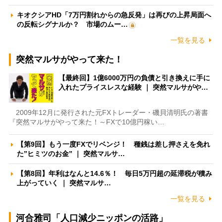
キオクシアHD「7万円割れからの急反発」は再びの上昇局面へ
の反転シグナルか？ 市場のムー…
一覧を見る
突然マルサがやって来た！
【最終回】1億6000万円の負債と引き換えに手に
入れたプライスレスな経験 ｜ 突然マルサがや…
2009年12月に発行された元FXトレーダー・磯貝清明氏の著書
『突然マルサがやって来た！～FXで10億円稼い…
【第9回】もう一度FXでリベンジ！ 種銭は差し押さえを免れ
た”ヒミツのお金” ｜ 突然マルサ…
【第8回】年利はなんと14.6％！ 毎日5万円超の延滞税が積み
上がっていく ｜ 突然マルサ…
一覧を見る
河合雅司「人口減少ニッポンの活路」