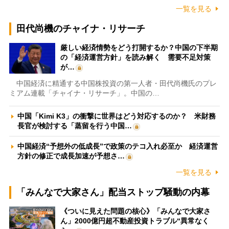
一覧を見る
田代尚機のチャイナ・リサーチ
厳しい経済情勢をどう打開するか？中国の下半期
の「経済運営方針」を読み解く 需要不足対策
が…
中国経済に精通する中国株投資の第一人者・田代尚機氏のプレ
ミアム連載「チャイナ・リサーチ」。中国の…
中国「Kimi K3」の衝撃に世界はどう対応するのか？ 米財務
長官が検討する「蒸留を行う中国…
中国経済“予想外の低成長”で政策のテコ入れ必至か 経済運営
方針の修正で成長加速が予想さ…
一覧を見る
「みんなで大家さん」配当ストップ騒動の内幕
《ついに見えた問題の核心》「みんなで大家さ
ん」2000億円超不動産投資トラブル“異常なく