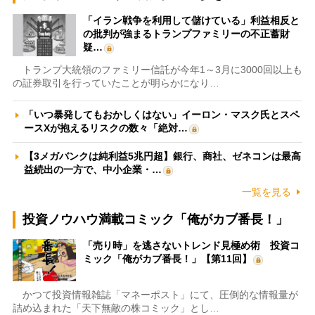
「イラン戦争を利用して儲けている」利益相反と
の批判が強まるトランプファミリーの不正蓄財
疑…
トランプ大統領のファミリー信託が今年1～3月に3000回以上も
の証券取引を行っていたことが明らかになり…
「いつ暴発してもおかしくはない」イーロン・マスク氏とスペ
ースXが抱えるリスクの数々「絶対…
【3メガバンクは純利益5兆円超】銀行、商社、ゼネコンは最高
益続出の一方で、中小企業・…
一覧を見る
投資ノウハウ満載コミック「俺がカブ番長！」
「売り時」を逃さないトレンド見極め術 投資コ
ミック「俺がカブ番長！」【第11回】
かつて投資情報雑誌「マネーポスト」にて、圧倒的な情報量が
詰め込まれた「天下無敵の株コミック」とし…