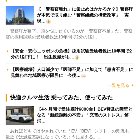
【「警察官離れ」に歯止めはかかるか？】警察庁
が本気で取り組む「警察組織の構造改革」 実
現…
警察庁が目下、頭を悩ませているのが「警察官不足」だ。警察
官の採用試験の受験者数は10年間で2分の1以…
【安全・安心ニッポンの危機】採用試験受験者数は10年間で2
分の1以下に！ 出生数減がも…
【医療崩壊】人口減少で「医師不足」に加えて「患者不足」に
見舞われ地域医療が限界に 今後…
一覧を見る
快適クルマ生活 乗ってみた、使ってみた
【4ヶ月間で受注累計6000台】BEV普及の障壁と
なる「航続距離の不安」「充電のストレス」解
消…
あれほどもてはやされていた「EV（BEV）シフト」の潮流も、
最近では減速基調になっているように見える。…