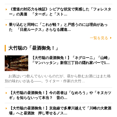
《雪道の対応力を検証》シビアな状況で実感した「フォレスタ
ー」の真価 「ターボ」と「スト…
乗り込むと同時に「これが軽？」と戸惑うのには理由があっ
た 「日産ルークス」さらなる躍進…
一覧を見る
大竹聡の「昼酒御免！」
【大竹聡の昼酒御免！】「ネグローニ」「山崎」
「マンハッタン」新宿三丁目の隠れ家バーで1…
お酒はいつ飲んでもいいものだが、昼から飲むお酒にはまた格
別の味わいがある――。ライター・作家の大竹…
【大竹聡の昼酒御免！】今の若者は「なめろう」や「キヌカツ
ギ」を知らないって本当？ 昔の…
【大竹聡の昼酒御免！】京急線で多摩川越えて「川崎の大衆酒
場」へと昼酒旅 押し寄せるノス…