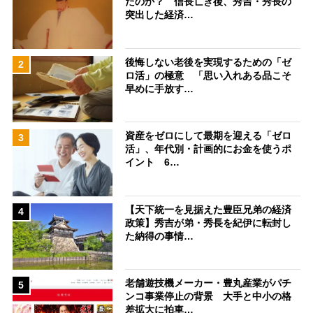
たのか？ 信長亡き後、秀吉・秀長の
突出した経済…
後悔しない老後を実現するための「ゼ
2
ロ活」の極意 「思い入れある品こそ
早めに手放す…
資産をゼロにして最期を迎える「ゼロ
3
活」、年代別・計画的にお金を使うポ
イント 6…
【天下統一を見据えた豊臣兄弟の経済
4
政策】秀吉が弟・秀長を紀伊に転封し
た納得の事情…
老舗遊技機メーカー・豊丸産業がパチ
5
ンコ事業停止の背景 大手と中小の格
差拡大に拍車…