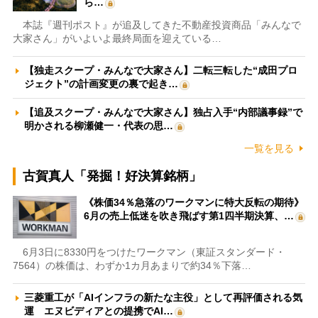
ら…
本誌『週刊ポスト』が追及してきた不動産投資商品「みんなで
大家さん」がいよいよ最終局面を迎えている…
【独走スクープ・みんなで大家さん】二転三転した“成田プロ
ジェクト”の計画変更の裏で起き…
【追及スクープ・みんなで大家さん】独占入手“内部議事録”で
明かされる柳瀬健一・代表の思…
一覧を見る
古賀真人「発掘！好決算銘柄」
《株価34％急落のワークマンに特大反転の期待》
6月の売上低迷を吹き飛ばす第1四半期決算、…
6月3日に8330円をつけたワークマン（東証スタンダード・
7564）の株価は、わずか1カ月あまりで約34％下落…
三菱重工が「AIインフラの新たな主役」として再評価される気
運 エヌビディアとの提携でAI…