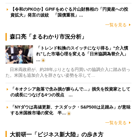
【令和のPKOか】GPIFをめぐる片山財務相の「円資産への投
資拡大」発言の波紋 「国債重視」…
一覧を見る
森口亮「まるわかり市況分析」
「トレンド転換のスイッチになり得る」“介入慣
れ”した市場心理を変える「日米協調為替介入」
…
日米両政府が、約28年ぶりとなる円買いの協調介入に踏み切っ
た。米国も追加介入を辞さない姿勢を示して…
「キオクシア急落で含み損が膨らんで…」損失を投資家として
の成長につなげる4つの視点 …
「NYダウは高値更新、ナスダック・S&P500は足踏み」が意味
する米国株市場の変化 半…
一覧を見る
大前研一「ビジネス新大陸」の歩き方