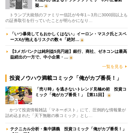
疑…
トランプ大統領のファミリー信託が今年1～3月に3000回以上も
の証券取引を行っていたことが明らかになり…
「いつ暴発してもおかしくはない」イーロン・マスク氏とスペ
ースXが抱えるリスクの数々「絶対…
【3メガバンクは純利益5兆円超】銀行、商社、ゼネコンは最高
益続出の一方で、中小企業・…
一覧を見る
投資ノウハウ満載コミック「俺がカブ番長！」
「売り時」を逃さないトレンド見極め術 投資コ
ミック「俺がカブ番長！」【第11回】
かつて投資情報雑誌「マネーポスト」にて、圧倒的な情報量が
詰め込まれた「天下無敵の株コミック」とし…
テクニカル分析・集中講義 投資コミック「俺がカブ番長！」