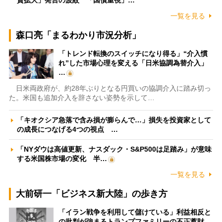
資拡大」発言の波紋 「国債重視」…
一覧を見る
森口亮「まるわかり市況分析」
「トレンド転換のスイッチになり得る」“介入慣
れ”した市場心理を変える「日米協調為替介入」
…
日米両政府が、約28年ぶりとなる円買いの協調介入に踏み切っ
た。米国も追加介入を辞さない姿勢を示して…
「キオクシア急落で含み損が膨らんで…」損失を投資家として
の成長につなげる4つの視点 …
「NYダウは高値更新、ナスダック・S&P500は足踏み」が意味
する米国株市場の変化 半…
一覧を見る
大前研一「ビジネス新大陸」の歩き方
「イラン戦争を利用して儲けている」利益相反と
の批判が強まるトランプファミリーの不正蓄財