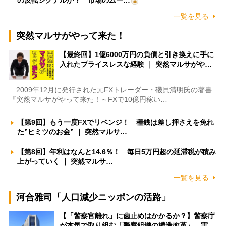
の反転シグナルか？ 市場のムー…
一覧を見る
突然マルサがやって来た！
【最終回】1億6000万円の負債と引き換えに手に
入れたプライスレスな経験 ｜ 突然マルサがや…
2009年12月に発行された元FXトレーダー・磯貝清明氏の著書
『突然マルサがやって来た！～FXで10億円稼い…
【第9回】もう一度FXでリベンジ！ 種銭は差し押さえを免れ
た”ヒミツのお金” ｜ 突然マルサ…
【第8回】年利はなんと14.6％！ 毎日5万円超の延滞税が積み
上がっていく ｜ 突然マルサ…
一覧を見る
河合雅司「人口減少ニッポンの活路」
【「警察官離れ」に歯止めはかかるか？】警察庁
が本気で取り組む「警察組織の構造改革」 実