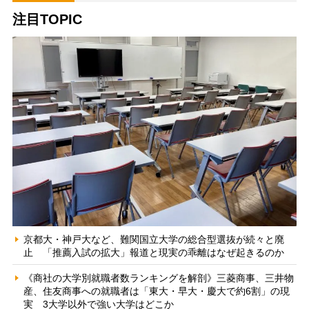
注目TOPIC
京都大・神戸大など、難関国立大学の総合型選抜が続々と廃
止 「推薦入試の拡大」報道と現実の乖離はなぜ起きるのか
《商社の大学別就職者数ランキングを解剖》三菱商事、三井物
産、住友商事への就職者は「東大・早大・慶大で約6割」の現
実 3大学以外で強い大学はどこか