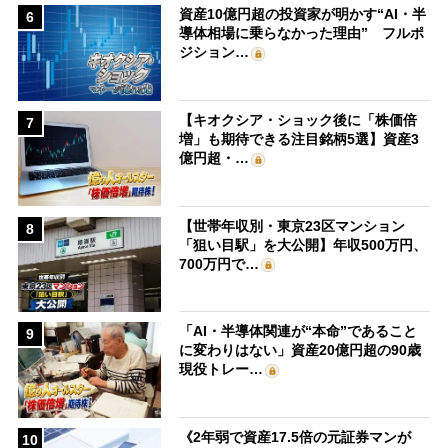
資産10億円超の投資家が明かす“AI・半
6
導体相場に乗らなかった理由” フルポ
ジション…
【キオクシア・ショック後に「株価倍
7
増」も期待できる注目銘柄5選】資産3
億円超・…
【世帯年収別・東京23区マンション
8
「狙い目駅」を大公開】年収500万円、
700万円で…
「AI・半導体関連が“本命”であること
9
に変わりはない」資産20億円超の90歳
現役トレー…
《2年弱で資産17.5倍の元証券マンが
10