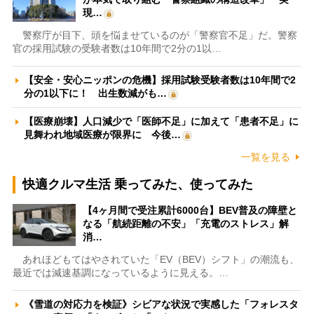
現…
警察庁が目下、頭を悩ませているのが「警察官不足」だ。警察
官の採用試験の受験者数は10年間で2分の1以…
【安全・安心ニッポンの危機】採用試験受験者数は10年間で2
分の1以下に！ 出生数減がも…
【医療崩壊】人口減少で「医師不足」に加えて「患者不足」に
見舞われ地域医療が限界に 今後…
一覧を見る
快適クルマ生活 乗ってみた、使ってみた
【4ヶ月間で受注累計6000台】BEV普及の障壁と
なる「航続距離の不安」「充電のストレス」解
消…
あれほどもてはやされていた「EV（BEV）シフト」の潮流も、
最近では減速基調になっているように見える。…
《雪道の対応力を検証》シビアな状況で実感した「フォレスタ