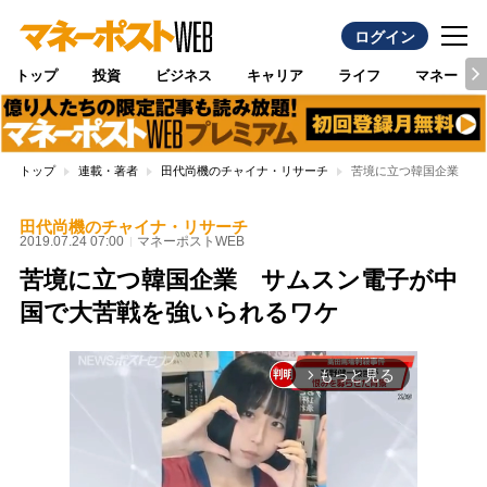
ログイン
トップ
投資
ビジネス
キャリア
ライフ
マネー
トップ
連載・著者
田代尚機のチャイナ・リサーチ
苦境に立つ韓国企業 サ
田代尚機のチャイナ・リサーチ
2019.07.24 07:00
マネーポストWEB
苦境に立つ韓国企業 サムスン電子が中
国で大苦戦を強いられるワケ
もっと見る
arrow_forward_ios