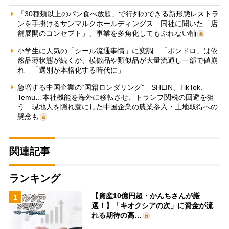
「30種類以上のパン食べ放題」で行列のできる新形態レストラ
ンを手掛けるサンマルクホールディングス 同社に聞いた「店
舗展開のコンセプト」、事業を多角化してもぶれない軸
小学生に人気の「シール流通事情」に変調 「ボンドロ」は依
然品薄状態が続くが、模倣品や類似品が大量流通し一部で値崩
れ 「選別が本格化する時代に」
急増する中国企業の“国籍ロンダリング” SHEIN、TikTok、
Temu…本社機能を海外に移転させ、トランプ関税の回避を狙
う 現地人を隠れ蓑にした中国企業の農業参入・土地取得への
懸念も
関連記事
ランキング
【資産10億円超・かんちさんが厳
1
選！】「キオクシアの次」に資金が流
れる期待の高…