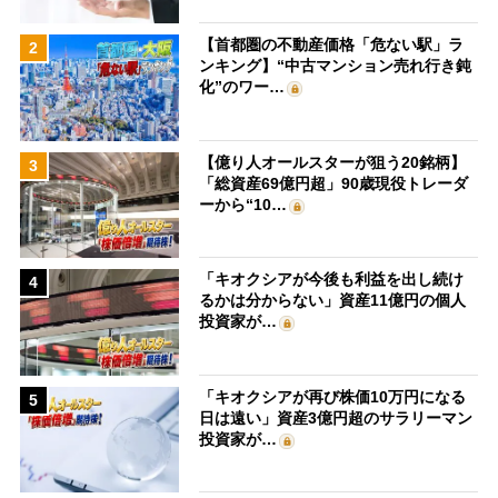
【首都圏の不動産価格「危ない駅」ラ
2
ンキング】“中古マンション売れ行き鈍
化”のワー…
【億り人オールスターが狙う20銘柄】
3
「総資産69億円超」90歳現役トレーダ
ーから“10…
「キオクシアが今後も利益を出し続け
4
るかは分からない」資産11億円の個人
投資家が…
「キオクシアが再び株価10万円になる
5
日は遠い」資産3億円超のサラリーマン
投資家が…