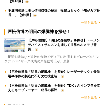
【第10回】
不透明相場に勝つ信用取引の極意 投資コミック「俺がカブ番
長！」【第9回】
一覧を見る
戸松信博の明日の爆騰株を探せ！
【戸松信博氏「明日の爆騰株」を探せ】トーメン
デバイス：サムスンを通じて世界のAIメモリ需
要…
新聞や雑誌など多数の金融メディアに出演するグローバルリン
クアドバイザーズ代表の戸松信博氏が、最新…
【戸松信博氏「明日の爆騰株」を探せ】レーザーテック：最先
端半導体の製造に不可欠な検査装…
【戸松信博氏「明日の爆騰株」を探せ】TDK：AIインフラを支
えるキープレーヤー 成長の再評…
一覧を見る