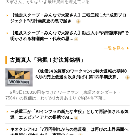
大家さん」がいよいよ最終局面を迎えている…
【独走スクープ・みんなで大家さん】二転三転した“成田プロ
ジェクト”の計画変更の裏で起き…
【追及スクープ・みんなで大家さん】独占入手“内部議事録”で
明かされる柳瀬健一・代表の思…
一覧を見る
古賀真人「発掘！好決算銘柄」
《株価34％急落のワークマンに特大反転の期待》
6月の売上低迷を吹き飛ばす第1四半期決算、…
6月3日に8330円をつけたワークマン（東証スタンダード・
7564）の株価は、わずか1カ月あまりで約34％下落…
三菱重工が「AIインフラの新たな主役」として再評価される気
運 エヌビディアとの提携でAI…
キオクシアHD「7万円割れからの急反発」は再びの上昇局面へ