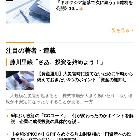
「キオクシア急落で次に狙う」5銘柄を
公開》10…
一覧を見る
注目の著者・連載
藤川里絵「さあ、投資を始めよう！」
【資産運用】大災害時に慌てないために平時から
備えておきたい3つのポイント「資産の棚卸し…
大規模な災害が起きると、株式市場が大きく動いたり、取引環
境が不安定になったりすることがある。一方…
5年ぶり改訂の「CGコード」、何が変わったのかポイントを解
説 企業に成長投資の具体的な説…
【令和のPKOか】GPIFをめぐる片山財務相の「円資産への投