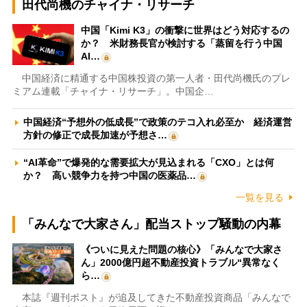
田代尚機のチャイナ・リサーチ
中国「Kimi K3」の衝撃に世界はどう対応するの
か？ 米財務長官が検討する「蒸留を行う中国
AI…
中国経済に精通する中国株投資の第一人者・田代尚機氏のプレ
ミアム連載「チャイナ・リサーチ」。中国企…
中国経済“予想外の低成長”で政策のテコ入れ必至か 経済運営
方針の修正で成長加速が予想さ…
“AI革命”で爆発的な需要拡大が見込まれる「CXO」とは何
か？ 高い競争力を持つ中国の医薬品…
一覧を見る
「みんなで大家さん」配当ストップ騒動の内幕
《ついに見えた問題の核心》「みんなで大家さ
ん」2000億円超不動産投資トラブル“異常なく
ら…
本誌『週刊ポスト』が追及してきた不動産投資商品「みんなで