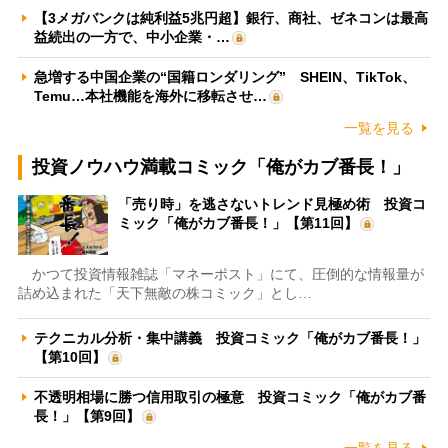
【3メガバンクは純利益5兆円超】銀行、商社、ゼネコンは最高
益続出の一方で、中小企業・…
急増する中国企業の“国籍ロンダリング” SHEIN、TikTok、
Temu…本社機能を海外に移転させ…
一覧を見る
投資ノウハウ満載コミック「俺がカブ番長！」
「売り時」を逃さないトレンド見極め術 投資コ
ミック「俺がカブ番長！」【第11回】
かつて投資情報雑誌「マネーポスト」にて、圧倒的な情報量が
詰め込まれた「天下無敵の株コミック」とし…
テクニカル分析・集中講義 投資コミック「俺がカブ番長！」
【第10回】
不透明相場に勝つ信用取引の極意 投資コミック「俺がカブ番
長！」【第9回】
一覧を見る