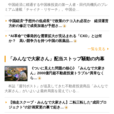
中国経済に精通する中国株投資の第一人者・田代尚機氏のプレ
ミアム連載「チャイナ・リサーチ」。中国企…
中国経済“予想外の低成長”で政策のテコ入れ必至か 経済運営
方針の修正で成長加速が予想さ…
“AI革命”で爆発的な需要拡大が見込まれる「CXO」とは何
か？ 高い競争力を持つ中国の医薬品…
一覧を見る
「みんなで大家さん」配当ストップ騒動の内幕
《ついに見えた問題の核心》「みんなで大家さ
ん」2000億円超不動産投資トラブル“異常なく
ら…
本誌『週刊ポスト』が追及してきた不動産投資商品「みんなで
大家さん」がいよいよ最終局面を迎えている…
【独走スクープ・みんなで大家さん】二転三転した“成田プロ
ジェクト”の計画変更の裏で起き…