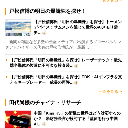
戸松信博の明日の爆騰株を探せ！
【戸松信博氏「明日の爆騰株」を探せ】トーメン
デバイス：サムスンを通じて世界のAIメモリ需
要…
新聞や雑誌など多数の金融メディアに出演するグローバルリン
クアドバイザーズ代表の戸松信博氏が、最新…
【戸松信博氏「明日の爆騰株」を探せ】レーザーテック：最先
端半導体の製造に不可欠な検査装…
【戸松信博氏「明日の爆騰株」を探せ】TDK：AIインフラを支
えるキープレーヤー 成長の再評…
一覧を見る
田代尚機のチャイナ・リサーチ
中国「Kimi K3」の衝撃に世界はどう対応するの
か？ 米財務長官が検討する「蒸留を行う中国
AI…