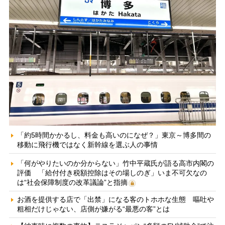
「約5時間かかるし、料金も高いのになぜ？」東京～博多間の
移動に飛行機ではなく新幹線を選ぶ人の事情
「何がやりたいのか分からない」竹中平蔵氏が語る高市内閣の
評価 「給付付き税額控除はその場しのぎ」いま不可欠なの
は“社会保障制度の改革議論”と指摘
お酒を提供する店で「出禁」になる客のトホホな生態 嘔吐や
粗相だけじゃない、店側が嫌がる“最悪の客”とは