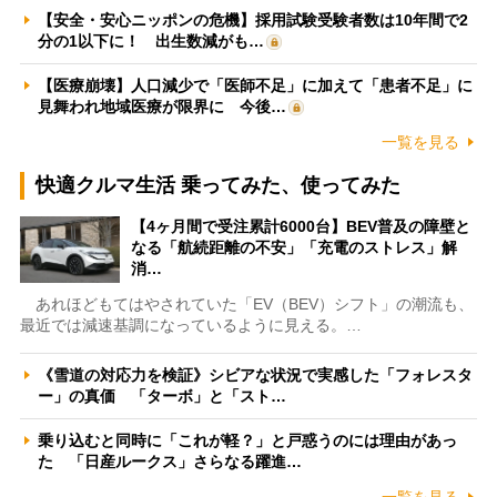
【安全・安心ニッポンの危機】採用試験受験者数は10年間で2
分の1以下に！ 出生数減がも…
【医療崩壊】人口減少で「医師不足」に加えて「患者不足」に
見舞われ地域医療が限界に 今後…
一覧を見る
快適クルマ生活 乗ってみた、使ってみた
【4ヶ月間で受注累計6000台】BEV普及の障壁と
なる「航続距離の不安」「充電のストレス」解
消…
あれほどもてはやされていた「EV（BEV）シフト」の潮流も、
最近では減速基調になっているように見える。…
《雪道の対応力を検証》シビアな状況で実感した「フォレスタ
ー」の真価 「ターボ」と「スト…
乗り込むと同時に「これが軽？」と戸惑うのには理由があっ
た 「日産ルークス」さらなる躍進…
一覧を見る