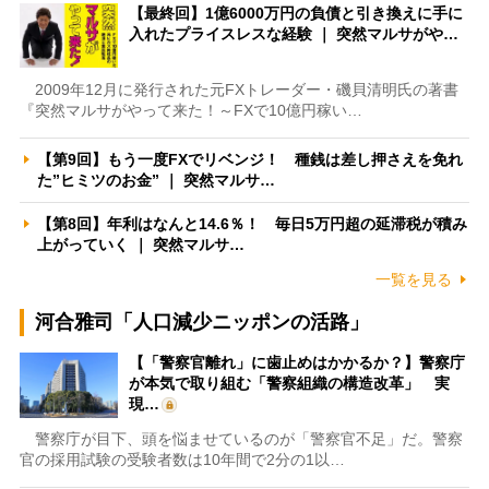
【最終回】1億6000万円の負債と引き換えに手に
入れたプライスレスな経験 ｜ 突然マルサがや…
2009年12月に発行された元FXトレーダー・磯貝清明氏の著書
『突然マルサがやって来た！～FXで10億円稼い…
【第9回】もう一度FXでリベンジ！ 種銭は差し押さえを免れ
た”ヒミツのお金” ｜ 突然マルサ…
【第8回】年利はなんと14.6％！ 毎日5万円超の延滞税が積み
上がっていく ｜ 突然マルサ…
一覧を見る
河合雅司「人口減少ニッポンの活路」
【「警察官離れ」に歯止めはかかるか？】警察庁
が本気で取り組む「警察組織の構造改革」 実
現…
警察庁が目下、頭を悩ませているのが「警察官不足」だ。警察
官の採用試験の受験者数は10年間で2分の1以…