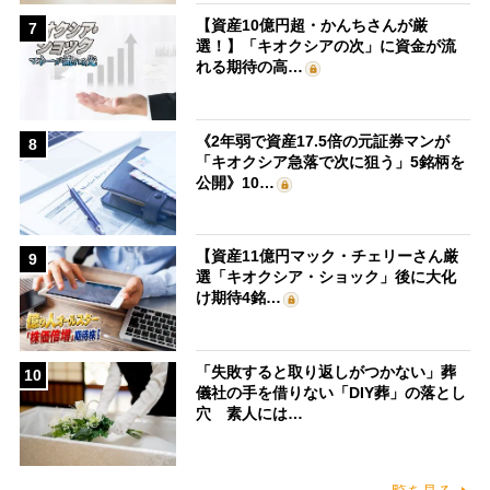
【資産10億円超・かんちさんが厳
7
選！】「キオクシアの次」に資金が流
れる期待の高…
《2年弱で資産17.5倍の元証券マンが
8
「キオクシア急落で次に狙う」5銘柄を
公開》10…
【資産11億円マック・チェリーさん厳
9
選「キオクシア・ショック」後に大化
け期待4銘…
「失敗すると取り返しがつかない」葬
10
儀社の手を借りない「DIY葬」の落とし
穴 素人には…