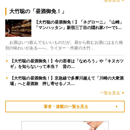
大竹聡の「昼酒御免！」
【大竹聡の昼酒御免！】「ネグローニ」「山崎」
「マンハッタン」新宿三丁目の隠れ家バーで1…
お酒はいつ飲んでもいいものだが、昼から飲むお酒にはまた格
別の味わいがある――。ライター・作家の大竹…
【大竹聡の昼酒御免！】今の若者は「なめろう」や「キヌカツ
ギ」を知らないって本当？ 昔の…
【大竹聡の昼酒御免！】京急線で多摩川越えて「川崎の大衆酒
場」へと昼酒旅 押し寄せるノス…
一覧を見る
著者・連載の一覧を見る