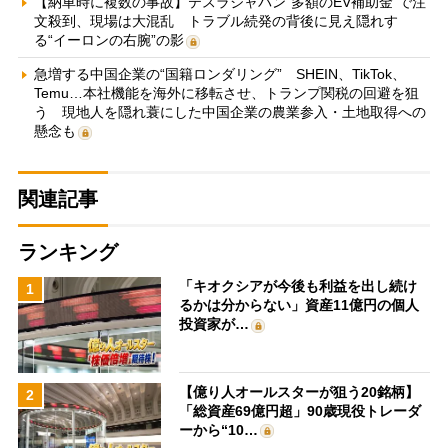
【納車時に複数の事故】テスラジャパン“多額のEV補助金”で注
文殺到、現場は大混乱 トラブル続発の背後に見え隠れす
る“イーロンの右腕”の影
急増する中国企業の“国籍ロンダリング” SHEIN、TikTok、
Temu…本社機能を海外に移転させ、トランプ関税の回避を狙
う 現地人を隠れ蓑にした中国企業の農業参入・土地取得への
懸念も
関連記事
ランキング
「キオクシアが今後も利益を出し続け
1
るかは分からない」資産11億円の個人
投資家が…
【億り人オールスターが狙う20銘柄】
2
「総資産69億円超」90歳現役トレーダ
ーから“10…