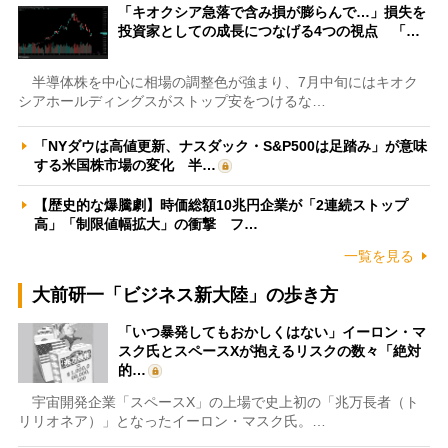
「キオクシア急落で含み損が膨らんで…」損失を
投資家としての成長につなげる4つの視点 「…
半導体株を中心に相場の調整色が強まり、7月中旬にはキオク
シアホールディングスがストップ安をつけるな…
「NYダウは高値更新、ナスダック・S&P500は足踏み」が意味
する米国株市場の変化 半…
【歴史的な爆騰劇】時価総額10兆円企業が「2連続ストップ
高」「制限値幅拡大」の衝撃 フ…
一覧を見る
大前研一「ビジネス新大陸」の歩き方
「いつ暴発してもおかしくはない」イーロン・マ
スク氏とスペースXが抱えるリスクの数々「絶対
的…
宇宙開発企業「スペースX」の上場で史上初の「兆万長者（ト
リリオネア）」となったイーロン・マスク氏。…