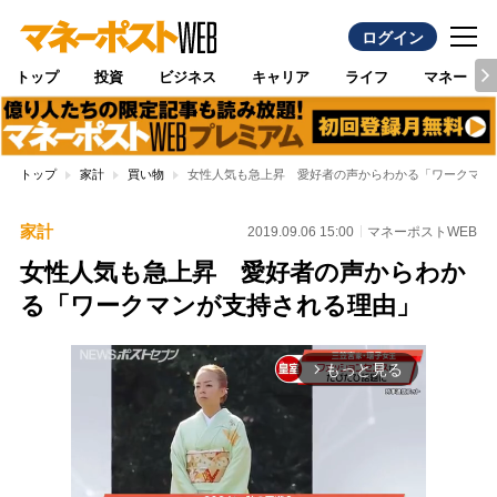
ログイン
トップ
投資
ビジネス
キャリア
ライフ
マネー
トップ
家計
買い物
女性人気も急上昇 愛好者の声からわかる「ワークマン
家計
2019.09.06 15:00
マネーポストWEB
女性人気も急上昇 愛好者の声からわか
る「ワークマンが支持される理由」
もっと見る
arrow_forward_ios