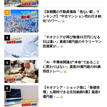
【首都圏の不動産価格「危ない駅」ラ
3
ンキング】“中古マンション売れ行き鈍
化”のワー…
「キオクシアが再び株価10万円になる
4
日は遠い」資産3億円超のサラリーマン
投資家が…
「AI・半導体関連が“本命”であること
5
に変わりはない」資産20億円超の90歳
現役トレー…
【キオクシア・ショック後に「株価倍
6
増」も期待できる注目銘柄5選】資産3
億円超・…