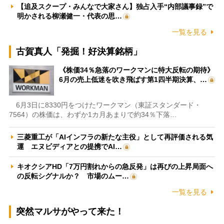
【追及スクープ・みんなで大家さん】独占入手“内部議事録”で
明かされる柳瀬健一・代表の思…
一覧を見る
古賀真人「発掘！好決算銘柄」
《株価34％急落のワークマンに特大反転の期待》
6月の売上低迷を吹き飛ばす第1四半期決算、…
6月3日に8330円をつけたワークマン（東証スタンダード・
7564）の株価は、わずか1カ月あまりで約34％下落…
三菱重工が「AIインフラの新たな主役」として再評価される気
運 エヌビディアとの提携でAI…
キオクシアHD「7万円割れからの急反発」は再びの上昇局面へ
の反転シグナルか？ 市場のムー…
一覧を見る
突然マルサがやって来た！