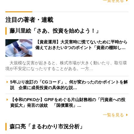
一覧を見る
注目の著者・連載
藤川里絵「さあ、投資を始めよう！」
【資産運用】大災害時に慌てないために平時から
備えておきたい3つのポイント「資産の棚卸し…
大規模な災害が起きると、株式市場が大きく動いたり、取引環
境が不安定になったりすることがある。一方…
5年ぶり改訂の「CGコード」、何が変わったのかポイントを解
説 企業に成長投資の具体的な説…
【令和のPKOか】GPIFをめぐる片山財務相の「円資産への投
資拡大」発言の波紋 「国債重視」…
一覧を見る
森口亮「まるわかり市況分析」