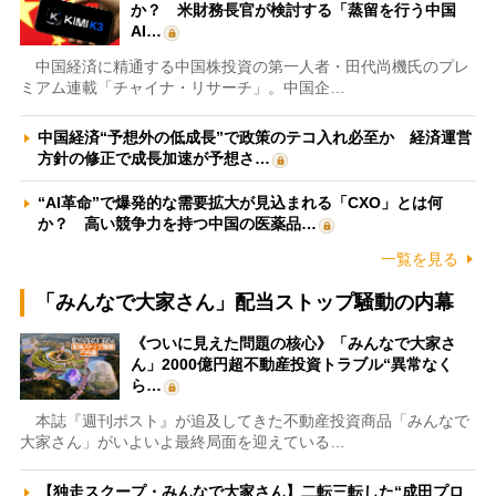
か？ 米財務長官が検討する「蒸留を行う中国
AI…
中国経済に精通する中国株投資の第一人者・田代尚機氏のプレ
ミアム連載「チャイナ・リサーチ」。中国企…
中国経済“予想外の低成長”で政策のテコ入れ必至か 経済運営
方針の修正で成長加速が予想さ…
“AI革命”で爆発的な需要拡大が見込まれる「CXO」とは何
か？ 高い競争力を持つ中国の医薬品…
一覧を見る
「みんなで大家さん」配当ストップ騒動の内幕
《ついに見えた問題の核心》「みんなで大家さ
ん」2000億円超不動産投資トラブル“異常なく
ら…
本誌『週刊ポスト』が追及してきた不動産投資商品「みんなで
大家さん」がいよいよ最終局面を迎えている…
【独走スクープ・みんなで大家さん】二転三転した“成田プロ