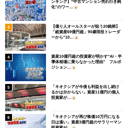
ンキング】“中古マンション売れ行き鈍
化”のワー…
【億り人オールスターが狙う20銘柄】
3
「総資産69億円超」90歳現役トレーダ
ーから“10…
資産10億円超の投資家が明かす“AI・半
4
導体相場に乗らなかった理由” フルポ
ジション…
「キオクシアが今後も利益を出し続け
5
るかは分からない」資産11億円の個人
投資家が…
「キオクシアが再び株価10万円になる
6
日は遠い」資産3億円超のサラリーマン
投資家が…