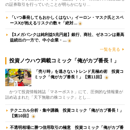
の証券取引を行っていたことが明らかになり…
「いつ暴発してもおかしくはない」イーロン・マスク氏とスペ
ースXが抱えるリスクの数々「絶対…
【3メガバンクは純利益5兆円超】銀行、商社、ゼネコンは最高
益続出の一方で、中小企業・…
一覧を見る
投資ノウハウ満載コミック「俺がカブ番長！」
「売り時」を逃さないトレンド見極め術 投資コ
ミック「俺がカブ番長！」【第11回】
かつて投資情報雑誌「マネーポスト」にて、圧倒的な情報量が
詰め込まれた「天下無敵の株コミック」とし…
テクニカル分析・集中講義 投資コミック「俺がカブ番長！」
【第10回】
不透明相場に勝つ信用取引の極意 投資コミック「俺がカブ番