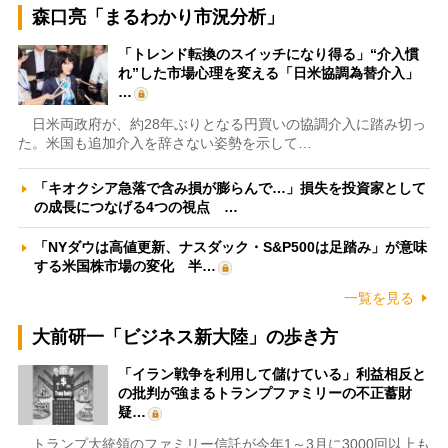
森口亮「まるわかり市況分析」
「トレンド転換のスイッチになり得る」“介入慣
れ”した市場心理を変える「日米協調為替介入」
…
日米両政府が、約28年ぶりとなる円買いの協調介入に踏み切っ
た。米国も追加介入を辞さない姿勢を示して…
「キオクシア急落で含み損が膨らんで…」損失を投資家として
の成長につなげる4つの視点 …
「NYダウは高値更新、ナスダック・S&P500は足踏み」が意味
する米国株市場の変化 半…
一覧を見る
大前研一「ビジネス新大陸」の歩き方
「イラン戦争を利用して儲けている」利益相反と
の批判が強まるトランプファミリーの不正蓄財
疑…
トランプ大統領のファミリー信託が今年1～3月に3000回以上も