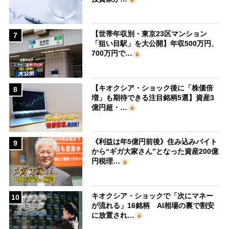
【世帯年収別・東京23区マンション
7
「狙い目駅」を大公開】年収500万円、
700万円で…
【キオクシア・ショック後に「株価倍
8
増」も期待できる注目銘柄5選】資産3
億円超・…
《利益は年5億円前後》住み込みバイト
9
から“ギガ大家さん”となった資産200億
円税理…
キオクシア・ショックで「次にマネー
10
が流れる」16銘柄 AI相場の裏で割安
に放置され…