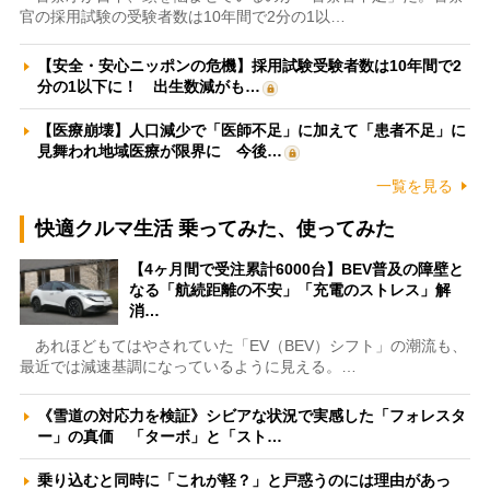
官の採用試験の受験者数は10年間で2分の1以…
【安全・安心ニッポンの危機】採用試験受験者数は10年間で2
分の1以下に！ 出生数減がも…
【医療崩壊】人口減少で「医師不足」に加えて「患者不足」に
見舞われ地域医療が限界に 今後…
一覧を見る
快適クルマ生活 乗ってみた、使ってみた
【4ヶ月間で受注累計6000台】BEV普及の障壁と
なる「航続距離の不安」「充電のストレス」解
消…
あれほどもてはやされていた「EV（BEV）シフト」の潮流も、
最近では減速基調になっているように見える。…
《雪道の対応力を検証》シビアな状況で実感した「フォレスタ
ー」の真価 「ターボ」と「スト…
乗り込むと同時に「これが軽？」と戸惑うのには理由があっ