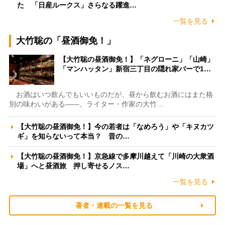
た 「日産ルークス」さらなる躍進…
一覧を見る
大竹聡の「昼酒御免！」
【大竹聡の昼酒御免！】「ネグローニ」「山崎」
「マンハッタン」新宿三丁目の隠れ家バーで1…
お酒はいつ飲んでもいいものだが、昼から飲むお酒にはまた格
別の味わいがある――。ライター・作家の大竹…
【大竹聡の昼酒御免！】今の若者は「なめろう」や「キヌカツ
ギ」を知らないって本当？ 昔の…
【大竹聡の昼酒御免！】京急線で多摩川越えて「川崎の大衆酒
場」へと昼酒旅 押し寄せるノス…
一覧を見る
著者・連載の一覧を見る