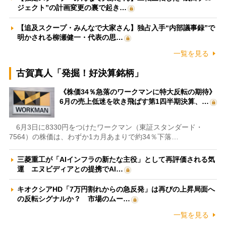
ジェクト”の計画変更の裏で起き…
【追及スクープ・みんなで大家さん】独占入手“内部議事録”で
明かされる柳瀬健一・代表の思…
一覧を見る
古賀真人「発掘！好決算銘柄」
《株価34％急落のワークマンに特大反転の期待》
6月の売上低迷を吹き飛ばす第1四半期決算、…
6月3日に8330円をつけたワークマン（東証スタンダード・
7564）の株価は、わずか1カ月あまりで約34％下落…
三菱重工が「AIインフラの新たな主役」として再評価される気
運 エヌビディアとの提携でAI…
キオクシアHD「7万円割れからの急反発」は再びの上昇局面へ
の反転シグナルか？ 市場のムー…
一覧を見る