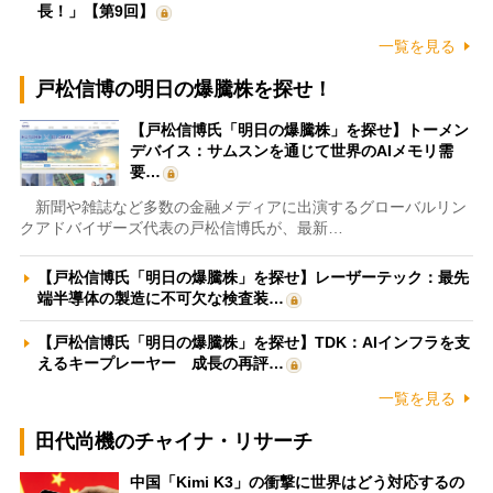
長！」【第9回】
一覧を見る
戸松信博の明日の爆騰株を探せ！
【戸松信博氏「明日の爆騰株」を探せ】トーメン
デバイス：サムスンを通じて世界のAIメモリ需
要…
新聞や雑誌など多数の金融メディアに出演するグローバルリン
クアドバイザーズ代表の戸松信博氏が、最新…
【戸松信博氏「明日の爆騰株」を探せ】レーザーテック：最先
端半導体の製造に不可欠な検査装…
【戸松信博氏「明日の爆騰株」を探せ】TDK：AIインフラを支
えるキープレーヤー 成長の再評…
一覧を見る
田代尚機のチャイナ・リサーチ
中国「Kimi K3」の衝撃に世界はどう対応するの