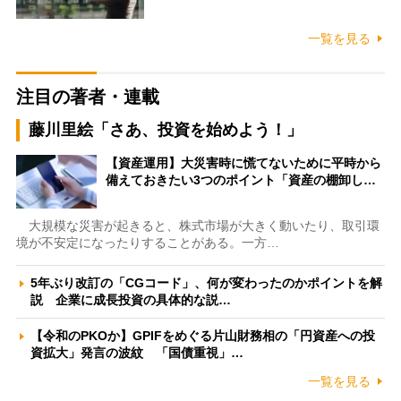
一覧を見る
注目の著者・連載
藤川里絵「さあ、投資を始めよう！」
【資産運用】大災害時に慌てないために平時から
備えておきたい3つのポイント「資産の棚卸し…
大規模な災害が起きると、株式市場が大きく動いたり、取引環
境が不安定になったりすることがある。一方…
5年ぶり改訂の「CGコード」、何が変わったのかポイントを解
説 企業に成長投資の具体的な説…
【令和のPKOか】GPIFをめぐる片山財務相の「円資産への投
資拡大」発言の波紋 「国債重視」…
一覧を見る