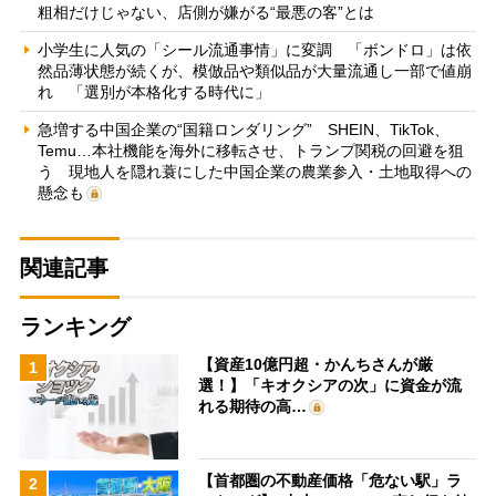
粗相だけじゃない、店側が嫌がる“最悪の客”とは
小学生に人気の「シール流通事情」に変調 「ボンドロ」は依
然品薄状態が続くが、模倣品や類似品が大量流通し一部で値崩
れ 「選別が本格化する時代に」
急増する中国企業の“国籍ロンダリング” SHEIN、TikTok、
Temu…本社機能を海外に移転させ、トランプ関税の回避を狙
う 現地人を隠れ蓑にした中国企業の農業参入・土地取得への
懸念も
関連記事
ランキング
【資産10億円超・かんちさんが厳
1
選！】「キオクシアの次」に資金が流
れる期待の高…
【首都圏の不動産価格「危ない駅」ラ
2