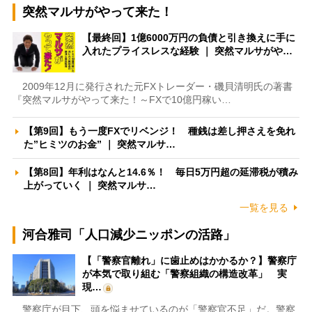
突然マルサがやって来た！
【最終回】1億6000万円の負債と引き換えに手に
入れたプライスレスな経験 ｜ 突然マルサがや…
2009年12月に発行された元FXトレーダー・磯貝清明氏の著書
『突然マルサがやって来た！～FXで10億円稼い…
【第9回】もう一度FXでリベンジ！ 種銭は差し押さえを免れ
た”ヒミツのお金” ｜ 突然マルサ…
【第8回】年利はなんと14.6％！ 毎日5万円超の延滞税が積み
上がっていく ｜ 突然マルサ…
一覧を見る
河合雅司「人口減少ニッポンの活路」
【「警察官離れ」に歯止めはかかるか？】警察庁
が本気で取り組む「警察組織の構造改革」 実
現…
警察庁が目下、頭を悩ませているのが「警察官不足」だ。警察