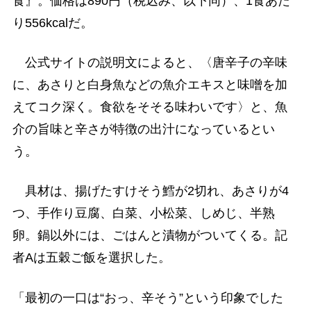
食』。価格は890円（税込み、以下同）、1食あた
り556kcalだ。
公式サイトの説明文によると、〈唐辛子の辛味
に、あさりと白身魚などの魚介エキスと味噌を加
えてコク深く。食欲をそそる味わいです〉と、魚
介の旨味と辛さが特徴の出汁になっているとい
う。
具材は、揚げたすけそう鱈が2切れ、あさりが4
つ、手作り豆腐、白菜、小松菜、しめじ、半熟
卵。鍋以外には、ごはんと漬物がついてくる。記
者Aは五穀ご飯を選択した。
「最初の一口は“おっ、辛そう”という印象でした