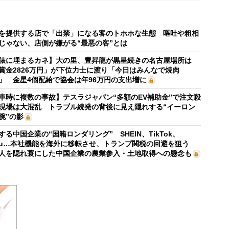
を提供する店で「出禁」になる客のトホホな生態 嘔吐や粗相
じゃない、店側が嫌がる“最悪の客”とは
俵に埋まるカネ】大の里、豊昇龍が黒星続きの名古屋場所は
賞金2826万円」が下位力士に渡り「今日はみんなで焼肉
」 金星4個配給で協会は年96万円の支出増に
車時に複数の事故】テスラジャパン“多額のEV補助金”で注文殺
現場は大混乱 トラブル続発の背後に見え隠れする“イーロン
腕”の影
する中国企業の“国籍ロンダリング” SHEIN、TikTok、
mu…本社機能を海外に移転させ、トランプ関税の回避を狙う
人を隠れ蓑にした中国企業の農業参入・土地取得への懸念も