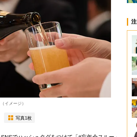
注
？（イメージ）
写真1枚