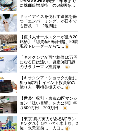
DAIBOUCHOU氏が「年末まで
に株価倍増期待」の5銘柄を…
ドライアイスを使わず遺体を保
つ「エンバーミング」が日本で
も普及 1～2週間は…
【億り人オールスターが狙う20
銘柄】「総資産69億円超」90歳
現役トレーダーから“1…
「キオクシアが再び株価10万円
になる日は遠い」資産3億円超
のサラリーマン投資家…
【キオクシア・ショックの後に
狙う5銘柄】イベント投資家の
億り人・羽根英樹氏が…
【世帯年収別・東京23区マンシ
ョン「狙い目駅」を大公開】年
収500万円、700万円…
【東京“真の実力がある駅”ラン
キング70】1位・代々木上原、2
位・水天宮前… 人口…