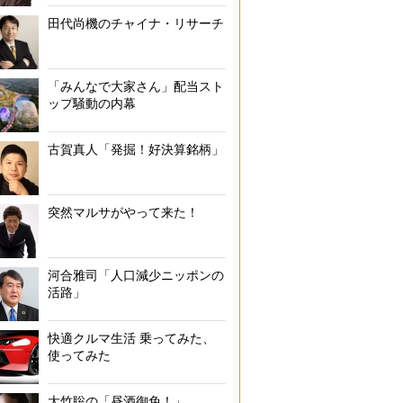
田代尚機のチャイナ・リサーチ
「みんなで大家さん」配当スト
ップ騒動の内幕
古賀真人「発掘！好決算銘柄」
突然マルサがやって来た！
河合雅司「人口減少ニッポンの
活路」
快適クルマ生活 乗ってみた、
使ってみた
大竹聡の「昼酒御免！」