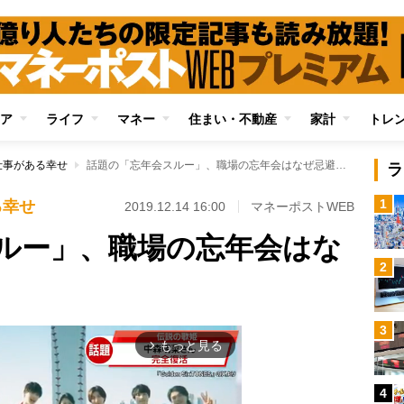
ア
ライフ
マネー
住まい・不動産
家計
トレ
仕事がある幸せ
話題の「忘年会スルー」、職場の忘年会はなぜ忌避されるのか
ラ
1
る幸せ
2019.12.14 16:00
マネーポストWEB
ルー」、職場の忘年会はな
2
3
もっと見る
arrow_forward_ios
4