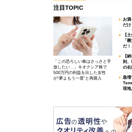
注目TOPIC
お酒
だけ
【土
「懸
だ！
【納
「この恐ろしい株はさっさと手
到、
放したい…」キオクシア株で
の右
500万円の利益を出した女性
急増
が“夢よもう一度”と再購入
Te
現地