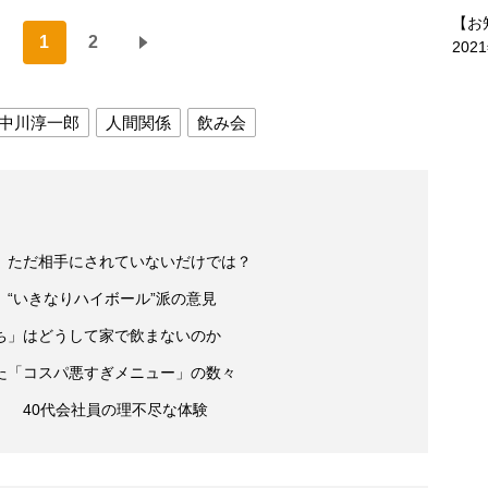
【お
1
2
202
中川淳一郎
人間関係
飲み会
、ただ相手にされていないだけでは？
“いきなりハイボール”派の意見
ち」はどうして家で飲まないのか
た「コスパ悪すぎメニュー」の数々
」 40代会社員の理不尽な体験