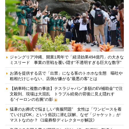
ジャングリア沖縄、開業1周年で「経済効果494億円」の大きな
ミスリード 事業の苦戦を覆い隠す“不透明すぎる巨大な数字”
お酒を提供する店で「出禁」になる客のトホホな生態 嘔吐や
粗相だけじゃない、店側が嫌がる“最悪の客”とは
【納車時に複数の事故】テスラジャパン“多額のEV補助金”で注
文殺到、現場は大混乱 トラブル続発の背後に見え隠れす
る“イーロンの右腕”の影
猛暑のお葬式で悩ましい“喪服問題” 女性は「ワンピースを着
ていけばOK」という俗説に潜む誤解、なぜ「ジャケット」が
マストなのか？《1級葬祭ディレクターが解説》