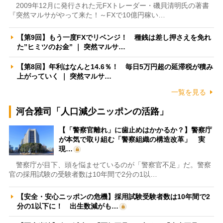
2009年12月に発行された元FXトレーダー・磯貝清明氏の著書
『突然マルサがやって来た！～FXで10億円稼い…
【第9回】もう一度FXでリベンジ！ 種銭は差し押さえを免れ
た”ヒミツのお金” ｜ 突然マルサ…
【第8回】年利はなんと14.6％！ 毎日5万円超の延滞税が積み
上がっていく ｜ 突然マルサ…
一覧を見る
河合雅司「人口減少ニッポンの活路」
【「警察官離れ」に歯止めはかかるか？】警察庁
が本気で取り組む「警察組織の構造改革」 実
現…
警察庁が目下、頭を悩ませているのが「警察官不足」だ。警察
官の採用試験の受験者数は10年間で2分の1以…
【安全・安心ニッポンの危機】採用試験受験者数は10年間で2
分の1以下に！ 出生数減がも…