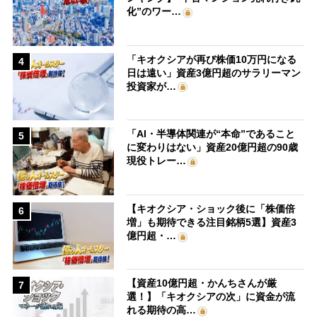
化”のワー…
「キオクシアが再び株価10万円になる
4
日は遠い」資産3億円超のサラリーマン
投資家が…
「AI・半導体関連が“本命”であること
5
に変わりはない」資産20億円超の90歳
現役トレー…
【キオクシア・ショック後に「株価倍
6
増」も期待できる注目銘柄5選】資産3
億円超・…
【資産10億円超・かんちさんが厳
7
選！】「キオクシアの次」に資金が流
れる期待の高…