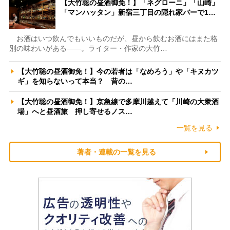
【大竹聡の昼酒御免！】「ネグローニ」「山崎」
「マンハッタン」新宿三丁目の隠れ家バーで1…
お酒はいつ飲んでもいいものだが、昼から飲むお酒にはまた格
別の味わいがある――。ライター・作家の大竹…
【大竹聡の昼酒御免！】今の若者は「なめろう」や「キヌカツ
ギ」を知らないって本当？ 昔の…
【大竹聡の昼酒御免！】京急線で多摩川越えて「川崎の大衆酒
場」へと昼酒旅 押し寄せるノス…
一覧を見る
著者・連載の一覧を見る