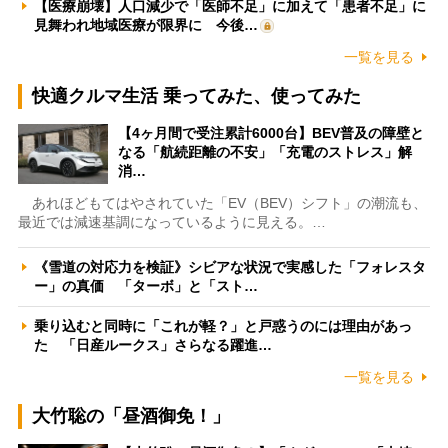
【医療崩壊】人口減少で「医師不足」に加えて「患者不足」に
見舞われ地域医療が限界に 今後…
一覧を見る
快適クルマ生活 乗ってみた、使ってみた
【4ヶ月間で受注累計6000台】BEV普及の障壁と
なる「航続距離の不安」「充電のストレス」解
消…
あれほどもてはやされていた「EV（BEV）シフト」の潮流も、
最近では減速基調になっているように見える。…
《雪道の対応力を検証》シビアな状況で実感した「フォレスタ
ー」の真価 「ターボ」と「スト…
乗り込むと同時に「これが軽？」と戸惑うのには理由があっ
た 「日産ルークス」さらなる躍進…
一覧を見る
大竹聡の「昼酒御免！」