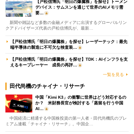
【戸松信博氏「明日の爆騰株」を探せ】トーメン
デバイス：サムスンを通じて世界のAIメモリ需
要…
新聞や雑誌など多数の金融メディアに出演するグローバルリン
クアドバイザーズ代表の戸松信博氏が、最新…
【戸松信博氏「明日の爆騰株」を探せ】レーザーテック：最先
端半導体の製造に不可欠な検査装…
【戸松信博氏「明日の爆騰株」を探せ】TDK：AIインフラを支
えるキープレーヤー 成長の再評…
一覧を見る
田代尚機のチャイナ・リサーチ
中国「Kimi K3」の衝撃に世界はどう対応するの
か？ 米財務長官が検討する「蒸留を行う中国
AI…
中国経済に精通する中国株投資の第一人者・田代尚機氏のプレ
ミアム連載「チャイナ・リサーチ」。中国企…