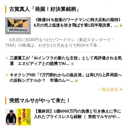
古賀真人「発掘！好決算銘柄」
《株価34％急落のワークマンに特大反転の期待》
6月の売上低迷を吹き飛ばす第1四半期決算、…
6月3日に8330円をつけたワークマン（東証スタンダード・
7564）の株価は、わずか1カ月あまりで約34％下落…
三菱重工が「AIインフラの新たな主役」として再評価される気
運 エヌビディアとの提携でAI…
キオクシアHD「7万円割れからの急反発」は再びの上昇局面へ
の反転シグナルか？ 市場のムー…
一覧を見る
突然マルサがやって来た！
【最終回】1億6000万円の負債と引き換えに手に
入れたプライスレスな経験 ｜ 突然マルサがや…