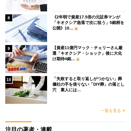
《2年弱で資産17.5倍の元証券マンが
8
「キオクシア急落で次に狙う」5銘柄を
公開》10…
【資産11億円マック・チェリーさん厳
9
選「キオクシア・ショック」後に大化
け期待4銘…
「失敗すると取り返しがつかない」葬
10
儀社の手を借りない「DIY葬」の落とし
穴 素人には…
一覧を見る
注目の著者・連載