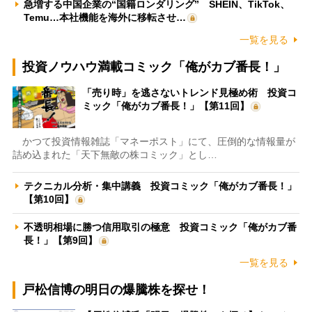
急増する中国企業の“国籍ロンダリング” SHEIN、TikTok、
Temu…本社機能を海外に移転させ…
一覧を見る
投資ノウハウ満載コミック「俺がカブ番長！」
「売り時」を逃さないトレンド見極め術 投資コ
ミック「俺がカブ番長！」【第11回】
かつて投資情報雑誌「マネーポスト」にて、圧倒的な情報量が
詰め込まれた「天下無敵の株コミック」とし…
テクニカル分析・集中講義 投資コミック「俺がカブ番長！」
【第10回】
不透明相場に勝つ信用取引の極意 投資コミック「俺がカブ番
長！」【第9回】
一覧を見る
戸松信博の明日の爆騰株を探せ！