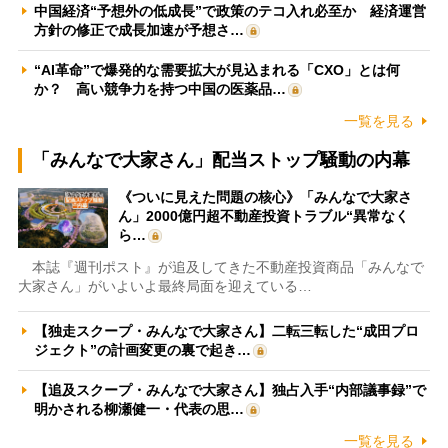
中国経済“予想外の低成長”で政策のテコ入れ必至か 経済運営
方針の修正で成長加速が予想さ…
“AI革命”で爆発的な需要拡大が見込まれる「CXO」とは何
か？ 高い競争力を持つ中国の医薬品…
一覧を見る
「みんなで大家さん」配当ストップ騒動の内幕
《ついに見えた問題の核心》「みんなで大家さ
ん」2000億円超不動産投資トラブル“異常なく
ら…
本誌『週刊ポスト』が追及してきた不動産投資商品「みんなで
大家さん」がいよいよ最終局面を迎えている…
【独走スクープ・みんなで大家さん】二転三転した“成田プロ
ジェクト”の計画変更の裏で起き…
【追及スクープ・みんなで大家さん】独占入手“内部議事録”で
明かされる柳瀬健一・代表の思…
一覧を見る