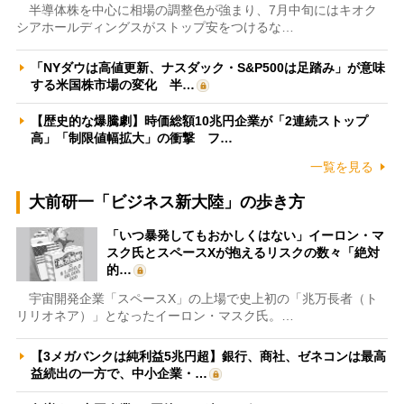
半導体株を中心に相場の調整色が強まり、7月中旬にはキオク
シアホールディングスがストップ安をつけるな…
「NYダウは高値更新、ナスダック・S&P500は足踏み」が意味
する米国株市場の変化 半…
【歴史的な爆騰劇】時価総額10兆円企業が「2連続ストップ
高」「制限値幅拡大」の衝撃 フ…
一覧を見る
大前研一「ビジネス新大陸」の歩き方
「いつ暴発してもおかしくはない」イーロン・マ
スク氏とスペースXが抱えるリスクの数々「絶対
的…
宇宙開発企業「スペースX」の上場で史上初の「兆万長者（ト
リリオネア）」となったイーロン・マスク氏。…
【3メガバンクは純利益5兆円超】銀行、商社、ゼネコンは最高
益続出の一方で、中小企業・…