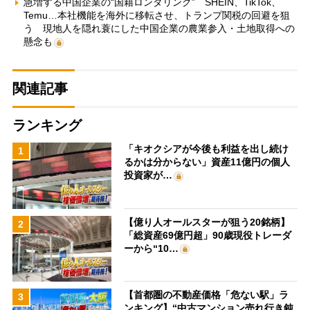
急増する中国企業の“国籍ロンダリング” SHEIN、TikTok、
Temu…本社機能を海外に移転させ、トランプ関税の回避を狙
う 現地人を隠れ蓑にした中国企業の農業参入・土地取得への
懸念も
関連記事
ランキング
「キオクシアが今後も利益を出し続け
1
るかは分からない」資産11億円の個人
投資家が…
【億り人オールスターが狙う20銘柄】
2
「総資産69億円超」90歳現役トレーダ
ーから“10…
【首都圏の不動産価格「危ない駅」ラ
3
ンキング】“中古マンション売れ行き鈍