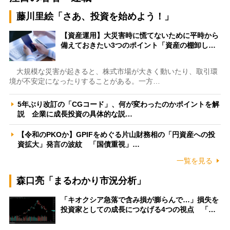
藤川里絵「さあ、投資を始めよう！」
【資産運用】大災害時に慌てないために平時から
備えておきたい3つのポイント「資産の棚卸し…
大規模な災害が起きると、株式市場が大きく動いたり、取引環
境が不安定になったりすることがある。一方…
5年ぶり改訂の「CGコード」、何が変わったのかポイントを解
説 企業に成長投資の具体的な説…
【令和のPKOか】GPIFをめぐる片山財務相の「円資産への投
資拡大」発言の波紋 「国債重視」…
一覧を見る
森口亮「まるわかり市況分析」
「キオクシア急落で含み損が膨らんで…」損失を
投資家としての成長につなげる4つの視点 「…